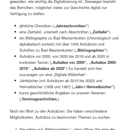
geworden, wie wichtig die Digitalisierung ist. Deswegen besteht
das Bemühen, möglichst vieles zur Geschichte digital zur
Verfügung zu stellen:
jährliche Chroniken (
„Jahreschroniken“
)
eine Zeittafel, unterteilt nach Abschnitten (
„Zeittafel“
)
ein Bibliographie zu Bad Westernkotten (chronologisch und
alphabetisch sortiert) mit über 1000 Aufsätzen und
Schriften zu Bad Westernkotten (
„Bibliographien“
)
Aufsätze vor 2000, von 2000 bis 2019 und ab 2020 in
konkreten Texten (
„Aufsätze vor 2000“, „Aufsätze 2000-
2019“
,
„Aufsätze ab 2020“
) Es handelt sich hier
sozusagen um eine „Digitale Bibliothek“.
Jahrbücher (mit Aufsätzen ab 2010 bis 2022) und
Heimatbücher (1958 und 1987) (
„Jahr-/ Heimatbücher“)
kurze geschichtliche Angaben zu unseren Vereinen
(„
Vereinsgeschichten
„)
Noch ein Wort zu den Aufsätzen: Sie haben verschiedene
Möglichkeiten, Aufsätze zu bestimmten Themen zu suchen
Sie gehen auf „Bibliographien“ > dann öffnen Sie eine der