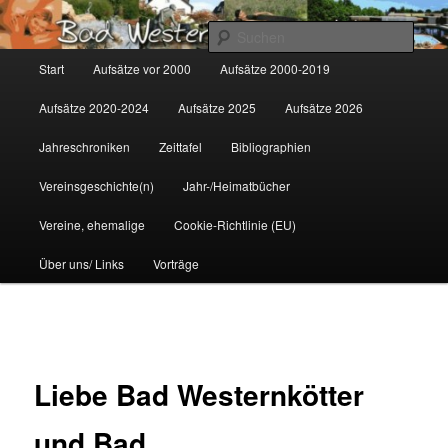
Zum
Gemeinsam für Bad Westernkotten
primären
Such
Inhalt
Hauptmenü
Start
Aufsätze vor 2000
Aufsätze 2000-2019
springen
Wolfgang Marcus
Aufsätze 2020-2024
Aufsätze 2025
Aufsätze 2026
Jahreschroniken
Zeittafel
Bibliographien
Vereinsgeschichte(n)
Jahr-/Heimatbücher
Vereine, ehemalige
Cookie-Richtlinie (EU)
Über uns/ Links
Vorträge
Beitragsnavigation
Liebe Bad Westernkötter
und Bad