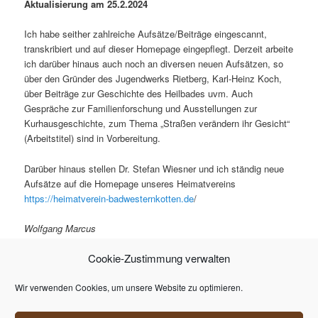
Aktualisierung am 25.2.2024
Ich habe seither zahlreiche Aufsätze/Beiträge eingescannt,
transkribiert und auf dieser Homepage eingepflegt. Derzeit arbeite
ich darüber hinaus auch noch an diversen neuen Aufsätzen, so
über den Gründer des Jugendwerks Rietberg, Karl-Heinz Koch,
über Beiträge zur Geschichte des Heilbades uvm. Auch
Gespräche zur Familienforschung und Ausstellungen zur
Kurhausgeschichte, zum Thema „Straßen verändern ihr Gesicht“
(Arbeitstitel) sind in Vorbereitung.
Darüber hinaus stellen Dr. Stefan Wiesner und ich ständig neue
Aufsätze auf die Homepage unseres Heimatvereins
https://heimatverein-badwesternkotten.de
/
Wolfgang Marcus
Cookie-Zustimmung verwalten
Erneute Aktualisierung am 01.01.2026
WM
Wir verwenden Cookies, um unsere Website zu optimieren.
Dieser Eintrag wurde von
Wolfgang Marcus
unter
Allgemein