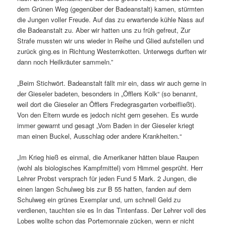
dem Grünen Weg (gegenüber der Badeanstalt) kamen, stürmten
die Jungen voller Freude. Auf das zu erwartende kühle Nass auf
die Badeanstalt zu. Aber wir hatten uns zu früh gefreut, Zur
Strafe mussten wir uns wieder in Reihe und Glied aufstellen und
zurück ging.es in Richtung Westernkotten. Unterwegs durften wir
dann noch Heilkräuter sammeln.”
„Beim Stichwört. Badeanstalt fällt mir ein, dass wir auch gerne in
der Gieseler badeten, besonders in „Öfflers Kolk“ (so benannt,
weil dort die Gieseler an Öfflers Fredegrasgarten vorbeifließt).
Von den Eltern wurde es jedoch nicht gern gesehen. Es wurde
immer gewarnt und gesagt „Vom Baden in der Gieseler kriegt
man einen Buckel, Ausschlag oder andere Krankheiten.“
„Im Krieg hieß es einmal, die Amerikaner hätten blaue Raupen
(wohl als biologisches Kampfmittel) vom Himmel gesprüht. Herr
Lehrer Probst versprach für jeden Fund 5 Mark. 2 Jungen, die
einen langen Schulweg bis zur B 55 hatten, fanden auf dem
Schulweg ein grünes Exemplar und, um schnell Geld zu
verdienen, tauchten sie es In das Tintenfass. Der Lehrer voll des
Lobes wollte schon das Portemonnaie zücken, wenn er nicht