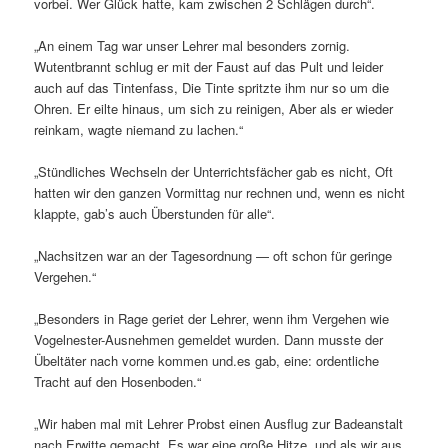
vorbei. Wer Glück hatte, kam zwischen 2 Schlägen durch“.
„An einem Tag war unser Lehrer mal besonders zornig.
Wutentbrannt schlug er mit der Faust auf das Pult und leider
auch auf das Tintenfass, Die Tinte spritzte ihm nur so um die
Ohren. Er eilte hinaus, um sich zu reinigen, Aber als er wieder
reinkam, wagte niemand zu lachen.“
„Stündliches Wechseln der Unterrichtsfächer gab es nicht, Oft
hatten wir den ganzen Vormittag nur rechnen und, wenn es nicht
klappte, gab’s auch Überstunden für alle“.
„Nachsitzen war an der Tagesordnung — oft schon für geringe
Vergehen.“
„Besonders in Rage geriet der Lehrer‚ wenn ihm Vergehen wie
Vogelnester-Ausnehmen gemeldet wurden. Dann musste der
Übeltäter nach vorne kommen und.es gab, eine: ordentliche
Tracht auf den Hosenboden.“
„Wir haben mal mit Lehrer Probst einen Ausflug zur Badeanstalt
nach Erwitte gemacht. Es war eine große Hitze, und als wir aus