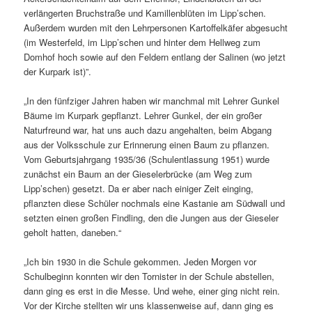
verlängerten Bruchstraße und Kamillenblüten im Lipp’schen.
Außerdem wurden mit den Lehrpersonen Kartoffelkäfer abgesucht
(im Westerfeld, im Lipp’schen und hinter dem Hellweg zum
Domhof hoch sowie auf den Feldern entlang der Salinen (wo jetzt
der Kurpark ist)”.
„In den fünfziger Jahren haben wir manchmal mit Lehrer Gunkel
Bäume im Kurpark gepflanzt. Lehrer Gunkel, der ein großer
Naturfreund war, hat uns auch dazu angehalten, beim Abgang
aus der Volksschule zur Erinnerung einen Baum zu pflanzen.
Vom Geburtsjahrgang 1935/36 (Schulentlassung 1951) wurde
zunächst ein Baum an der Gieselerbrücke (am Weg zum
Lipp’schen) gesetzt. Da er aber nach einiger Zeit einging,
pflanzten diese Schüler nochmals eine Kastanie am Südwall und
setzten einen großen Findling, den die Jungen aus der Gieseler
geholt hatten, daneben.“
„Ich bin 1930 in die Schule gekommen. Jeden Morgen vor
Schulbeginn konnten wir den Tornister in der Schule abstellen,
dann ging es erst in die Messe. Und wehe, einer ging nicht rein.
Vor der Kirche stellten wir uns klassenweise auf, dann ging es