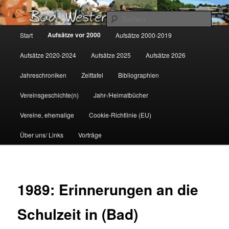
Zum
Gemeinsam für Bad Westernkotten
primären
Such
Inhalt
Hauptmenü
Aufsätze vor 2000
Start
Aufsätze 2000-2019
springen
Wolfgang Marcus
Aufsätze 2020-2024
Aufsätze 2025
Aufsätze 2026
Jahreschroniken
Zeittafel
Bibliographien
Vereinsgeschichte(n)
Jahr-/Heimatbücher
Vereine, ehemalige
Cookie-Richtlinie (EU)
Über uns/ Links
Vorträge
1989: Erinnerungen an die
Schulzeit in (Bad)