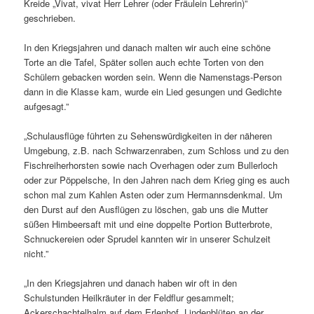
Kreide „Vivat, vivat Herr Lehrer (oder Fräulein Lehrerin)”
geschrieben.
In den Kriegsjahren und danach malten wir auch eine schöne
Torte an die Tafel, Später sollen auch echte Torten von den
Schülern gebacken worden sein. Wenn die Namenstags-Person
dann in die Klasse kam, wurde ein Lied gesungen und Gedichte
aufgesagt.”
„Schulausflüge führten zu Sehenswürdigkeiten in der näheren
Umgebung, z.B. nach Schwarzenraben, zum Schloss und zu den
Fischreiherhorsten sowie nach Overhagen oder zum Bullerloch
oder zur Pöppelsche, In den Jahren nach dem Krieg ging es auch
schon mal zum Kahlen Asten oder zum Hermannsdenkmal. Um
den Durst auf den Ausflügen zu löschen, gab uns die Mutter
süßen Himbeersaft mit und eine doppelte Portion Butterbrote,
Schnuckereien oder Sprudel kannten wir in unserer Schulzeit
nicht.”
„In den Kriegsjahren und danach haben wir oft in den
Schulstunden Heilkräuter in der Feldflur gesammelt;
Ackerschachtelhalm auf dem Erlenhof, Lindenblüten an der