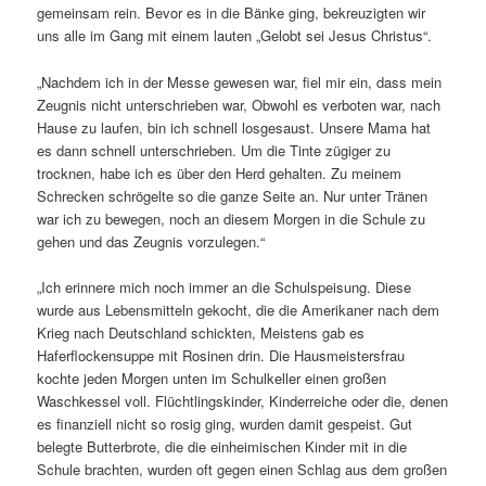
gemeinsam rein. Bevor es in die Bänke ging, bekreuzigten wir
uns alle im Gang mit einem lauten „Gelobt sei Jesus Christus“.
„Nachdem ich in der Messe gewesen war, fiel mir ein, dass mein
Zeugnis nicht unterschrieben war, Obwohl es verboten war, nach
Hause zu laufen, bin ich schnell losgesaust. Unsere Mama hat
es dann schnell unterschrieben. Um die Tinte zügiger zu
trocknen, habe ich es über den Herd gehalten. Zu meinem
Schrecken schrögelte so die ganze Seite an. Nur unter Tränen
war ich zu bewegen, noch an diesem Morgen in die Schule zu
gehen und das Zeugnis vorzulegen.“
„Ich erinnere mich noch immer an die Schulspeisung. Diese
wurde aus Lebensmitteln gekocht, die die Amerikaner nach dem
Krieg nach Deutschland schickten, Meistens gab es
Haferflockensuppe mit Rosinen drin. Die Hausmeistersfrau
kochte jeden Morgen unten im Schulkeller einen großen
Waschkessel voll. Flüchtlingskinder, Kinderreiche oder die, denen
es finanziell nicht so rosig ging, wurden damit gespeist. Gut
belegte Butterbrote, die die einheimischen Kinder mit in die
Schule brachten, wurden oft gegen einen Schlag aus dem großen