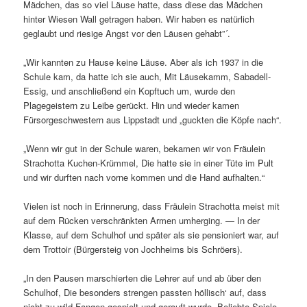
Mädchen, das so viel Läuse hatte, dass diese das Mädchen
hinter Wiesen Wall getragen haben. Wir haben es natürlich
geglaubt und riesige Angst vor den Läusen gehabt”´.
„Wir kannten zu Hause keine Läuse. Aber als ich 1937 in die
Schule kam, da hatte ich sie auch, Mit Läusekamm, Sabadell-
Essig, und anschließend ein Kopftuch um, wurde den
Plagegeistern zu Leibe gerückt. Hin und wieder kamen
Fürsorgeschwestern aus Lippstadt und „guckten die Köpfe nach“.
„Wenn wir gut in der Schule waren, bekamen wir von Fräulein
Strachotta Kuchen-Krümmel, Die hatte sie in einer Tüte im Pult
und wir durften nach vorne kommen und die Hand aufhalten.“
Vielen ist noch in Erinnerung, dass Fräulein Strachotta meist mit
auf dem Rücken verschränkten Armen umherging. — In der
Klasse, auf dem Schulhof und später als sie pensioniert war, auf
dem Trottoir (Bürgersteig von Jochheims bis Schröers).
„In den Pausen marschierten die Lehrer auf und ab über den
Schulhof, Die besonders strengen passten höllisch‘ auf, dass
nicht zu wild Fangen gespielt und gerauft wurde, Beliebte Spiele