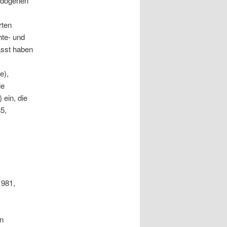
ndogenen
rten
hte- und
asst haben
e),
ie
 ein, die
5,
1981,
en