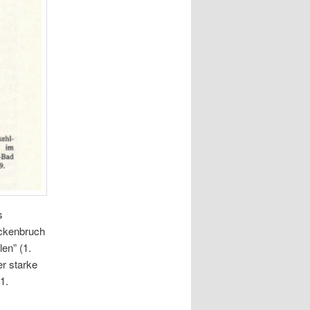
s
uckenbruch
en” (1.
r starke
1.