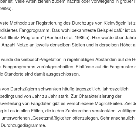
r ist. Viele Arten ziehen zudem nachts oder vorwiegend in großer H
1989b).
ivste Methode zur Registrierung des Durchzugs von Kleinvögeln ist z
rdisiertes Fangprogramm. Das wohl bekannteste Beispiel dafür ist d
eit-Illmitz-Programm” (Berthold et al. 1986 a). Hier wurde über Jahr
e Anzahl Netze an jeweils denselben Stellen und in derselben Höhe: au
h wurde die Gebüsch-Vegetation in regelmäßigen Abständen auf die 
s Fangprogramms zurückgeschnitten. Einflüsse auf die Fangmuster 
e Standorte sind damit ausgeschlossen.
 von Durchzüglern schwanken häufig tageszeitlich, jahreszeitlich,
bedingt und von Jahr zu Jahr stark. Zur Charakterisierung der
sverteilung von Fangdaten gibt es verschiedene Möglichkeiten. Ziel d
 ist es in allen Fällen, die in den Zahlenreihen versteckten, zufällige
 unterworfenen „Gesetzmäßigkeiten offenzulegen. Sehr anschaulich 
l Durchzugsdiagramme.