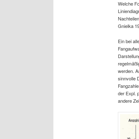
Welche Fo
Liniendia
Nachteilen
Gnielka 19
Ein bei al
Fangaufwa
Darstellun
regelmäßig
werden. A
sinnvolle 
Fangzahle
der Expl. 
andere Zei