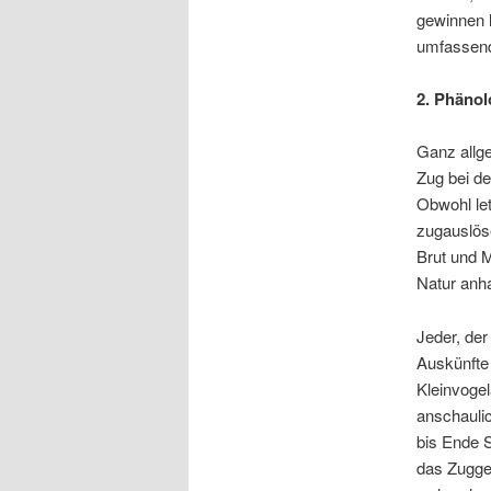
gewinnen l
umfassend
2. Phänol
Ganz allge
Zug bei de
Obwohl let
zugauslöse
Brut und M
Natur anha
Jeder, der
Auskünfte
Kleinvogel
anschauli
bis Ende S
das Zugge