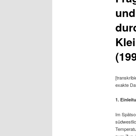
und
dur
Klei
(199
[transkri
exakte Dat
1. Einleit
Im Spätsom
südwestli
Temperatu