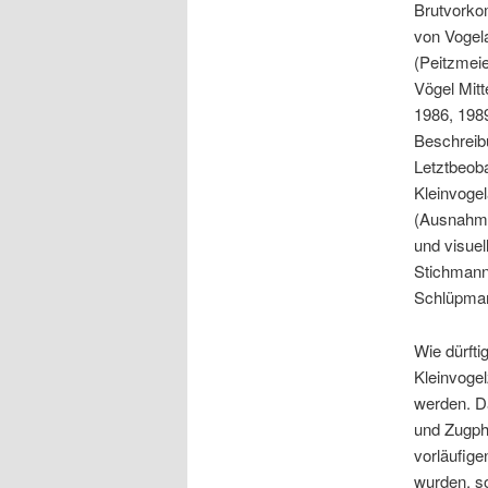
Brutvorko
von Vogela
(Peitzmei
Vögel Mit
1986, 1989
Beschreib
Letztbeob
Kleinvogel
(Ausnahmen
und visuel
Stichmann 
Schlüpman
Wie dürfti
Kleinvogel
werden. Da
und Zugphy
vorläufige
wurden, so