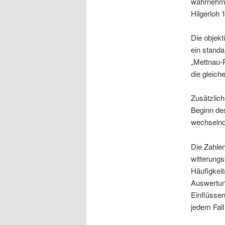
wahrnehmba
Hilgerloh 
Die objekt
ein standa
„Mettnau-R
die gleich
Zusätzlic
Beginn de
wechselnd
Die Zahlen
witterungs
Häufigkeit
Auswertung
Einflüssen
jedem Fal