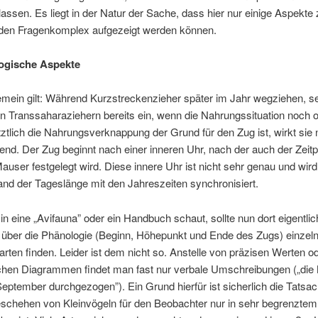
assen. Es liegt in der Natur der Sache, dass hier nur einige Aspekte
en Fragenkomplex aufgezeigt werden können.
ogische Aspekte
mein gilt: Während Kurzstreckenzieher später im Jahr wegziehen, se
n Transsaharaziehern bereits ein, wenn die Nahrungssituation noch op
ztlich die Nahrungsverknappung der Grund für den Zug ist, wirkt sie n
nd. Der Zug beginnt nach einer inneren Uhr, nach der auch der Zeitp
auser festgelegt wird. Diese innere Uhr ist nicht sehr genau und wird
nd der Tageslänge mit den Jahreszeiten synchronisiert.
 in eine „Avifauna” oder ein Handbuch schaut, sollte nun dort eigentlic
 über die Phänologie (Beginn, Höhepunkt und Ende des Zugs) einzel
arten finden. Leider ist dem nicht so. Anstelle von präzisen Werten o
chen Diagrammen findet man fast nur verbale Umschreibungen („die 
eptember durchgezogen”). Ein Grund hierfür ist sicherlich die Tatsa
schehen von Kleinvögeln für den Beobachter nur in sehr begrenzte