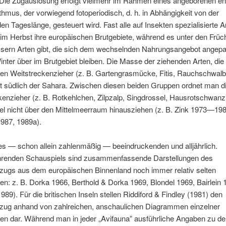
Die Zugauslösung erfolgt vielmehr im Rahmen eines angeborenen e
hmus, der vorwiegend fotoperiodisch, d. h. in Abhängigkeit von der
n Tageslänge, gesteuert wird. Fast alle auf Insekten spezialisierte A
im Herbst ihre europäischen Brutgebiete, während es unter den Früc
ssern Arten gibt, die sich dem wechselnden Nahrungsangebot angep
nter über im Brutgebiet bleiben. Die Masse der ziehenden Arten, die
en Weitstreckenzieher (z. B. Gartengrasmücke, Fitis, Rauchschwalb
rt südlich der Sahara. Zwischen diesen beiden Gruppen ordnet man d
enzieher (z. B. Rotkehlchen, Zilpzalp, Singdrossel, Hausrotschwanz)
el nicht über den Mittelmeerraum hinausziehen (z. B. Zink 1973—198
1987, 1989a).
es — schon allein zahlenmäßig — beeindruckenden und alljährlich.
renden Schauspiels sind zusammenfassende Darstellungen des
lzugs aus dem europäischen Binnenland noch immer relativ selten
: z. B. Dorka 1966, Berthold & Dorka 1969, Blondel 1969, Bairlein 
989). Für die britischen Inseln stellen Riddiford & Findley (1981) den
lzug anhand von zahlreichen, anschaulichen Diagrammen einzelner
en dar. Während man in jeder „Avifauna” ausführliche Angaben zu d