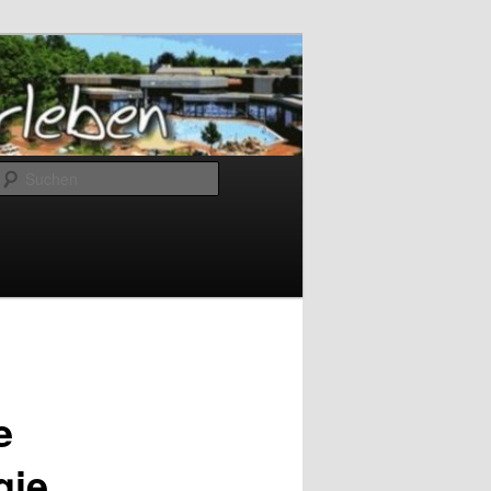
Suchen
e
gie