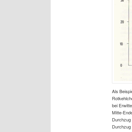
Als Beisp
Rotkehlch
bei Erwitt
Mitte-End
Durchzug 
Durchzug a