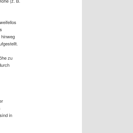
öhe (z. B.
weifellos
as
e hinweg
fgestellt.
Höhe zu
durch
er
n
sind in