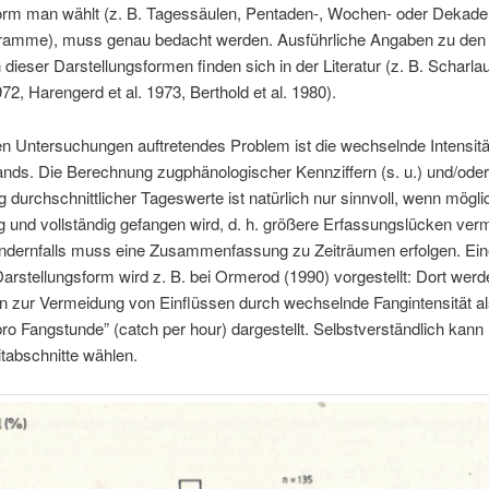
rm man wählt (z. B. Tagessäulen, Pentaden-, Wochen- oder Dekade
gramme), muss genau bedacht werden. Ausführliche Angaben zu den 
 dieser Darstellungsformen finden sich in der Literatur (z. B. Scharla
72, Harengerd et al. 1973, Berthold et al. 1980).
len Untersuchungen auftretendes Problem ist die wechselnde Intensitä
nds. Die Berechnung zugphänologischer Kennziffern (s. u.) und/oder
g durchschnittlicher Tageswerte ist natürlich nur sinnvoll, wenn mögli
 und vollständig gefangen wird, d. h. größere Erfassungslücken ver
ndernfalls muss eine Zusammenfassung zu Zeiträumen erfolgen. Ein
Darstellungsform wird z. B. bei Ormerod (1990) vorgestellt: Dort werd
n zur Vermeidung von Einflüssen durch wechselnde Fangintensität al
pro Fangstunde” (catch per hour) dargestellt. Selbstverständlich kan
tabschnitte wählen.