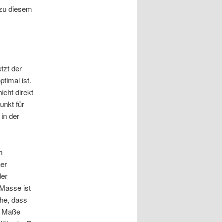
 zu diesem
tzt der
timal ist.
icht direkt
unkt für
 in der
h
ner
der
Masse ist
che, dass
m Maße