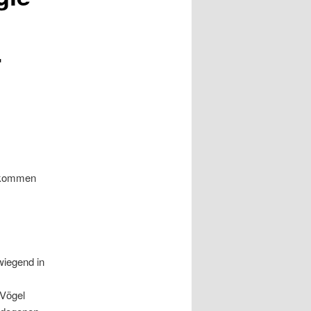
r
llkommen
wiegend in
 Vögel