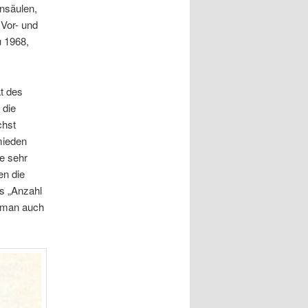
nsäulen,
Vor- und
u 1968,
t des
 die
chst
mieden
e sehr
en die
s „Anzahl
n man auch