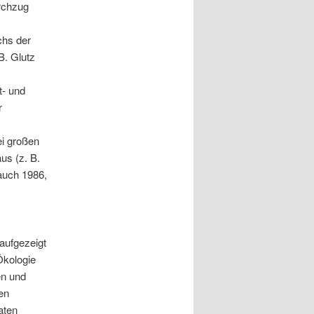
rchzug
chs der
B. Glutz
t- und
r
ei großen
us (z. B.
lauch 1986,
aufgezeigt
Ökologie
en und
en
aten