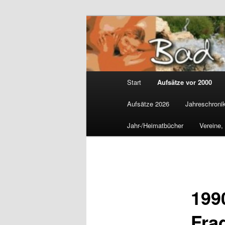
Zum
Gemeinsam für Bad Westernko
primären
Inhalt
Wolfgang Mar
springen
Hauptmenü
Start
Aufsätze vor 2000
Aufsätze 2026
Jahreschroni
Jahr-/Heimatbücher
Vereine,
199
Fra