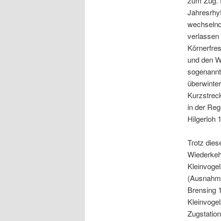
zum Zug. 
Jahresrhyt
wechselnde
verlassen 
Körnerfre
und den Wi
sogenannt
überwinte
Kurzstreck
in der Reg
Hilgerloh 
Trotz dies
Wiederkeh
Kleinvoge
(Ausnahmen
Brensing 1
Kleinvoge
Zugstation