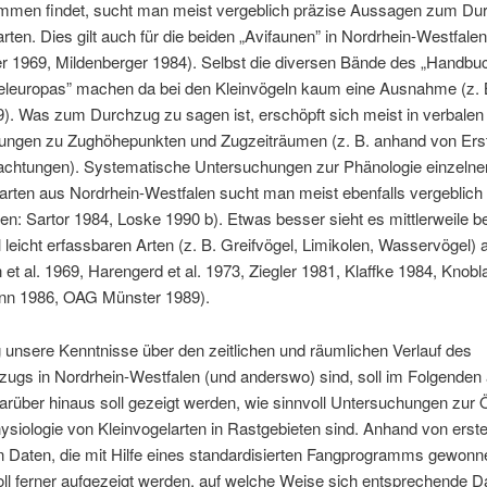
mmen findet, sucht man meist vergeblich präzise Aussagen zum Du
rten. Dies gilt auch für die beiden „Avifaunen” in Nordrhein-Westfalen
er 1969, Mildenberger 1984). Selbst die diversen Bände des „Handbu
teleuropas” machen da bei den Kleinvögeln kaum eine Ausnahme (z. 
). Was zum Durchzug zu sagen ist, erschöpft sich meist in verbalen
ungen zu Zughöhepunkten und Zugzeiträumen (z. B. anhand von Ers
achtungen). Systematische Untersuchungen zur Phänologie einzelne
arten aus Nordrhein-Westfalen sucht man meist ebenfalls vergeblich
: Sartor 1984, Loske 1990 b). Etwas besser sieht es mittlerweile b
l leicht erfassbaren Arten (z. B. Greifvögel, Limikolen, Wasservögel) a
et al. 1969, Harengerd et al. 1973, Ziegler 1981, Klaffke 1984, Knob
n 1986, OAG Münster 1989).
g unsere Kenntnisse über den zeitlichen und räumlichen Verlauf des
zugs in Nordrhein-Westfalen (und anderswo) sind, soll im Folgenden 
rüber hinaus soll gezeigt werden, wie sinnvoll Untersuchungen zur 
siologie von Kleinvogelarten in Rastgebieten sind. Anhand von erst
n Daten, die mit Hilfe eines standardisierten Fangprogramms gewonn
ll ferner aufgezeigt werden, auf welche Weise sich entsprechende D