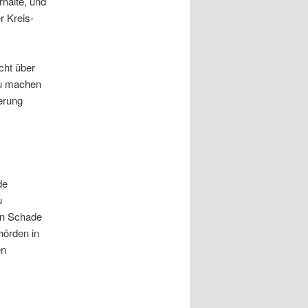
halte, und
r Kreis-
cht über
zu machen
erung
de
u
von Schade
hörden in
en