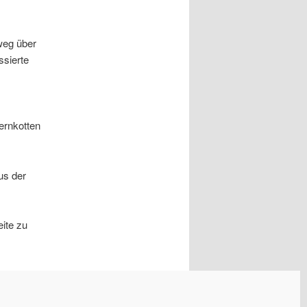
weg über
ssierte
ernkotten
us der
ite zu
rweisen.