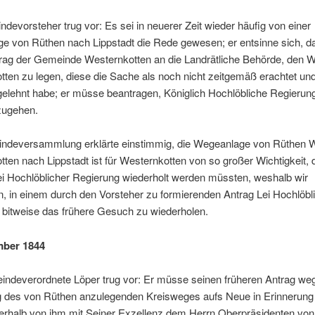
devorsteher trug vor: Es sei in neuerer Zeit wieder häufig von einer
e von Rüthen nach Lippstadt die Rede gewesen; er entsinne sich, da
rag der Gemeinde Westernkotten an die Landrätliche Behörde, den 
ten zu legen, diese die Sache als noch nicht zeitgemäß erachtet un
elehnt habe; er müsse beantragen, Königlich Hochlöbliche Regierung
zugehen.
ndeversammlung erklärte einstimmig, die Wegeanlage von Rüthen 
ten nach Lippstadt ist für Westernkotten von so großer Wichtigkeit, 
ei Hochlöblicher Regierung wiederholt werden müssten, weshalb wir
, in einem durch den Vorsteher zu formierenden Antrag Lei Hochlöbl
 bitweise das frühere Gesuch zu wiederholen.
mber 1844
indeverordnete Löper trug vor: Er müsse seinen früheren Antrag we
ng des von Rüthen anzulegenden Kreisweges aufs Neue in Erinnerung 
erhalb von ihm mit Seiner Exzellenz dem Herrn Oberpräsidenten von