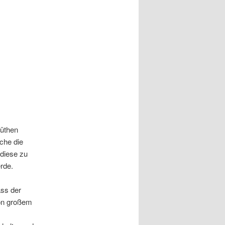
Rüthen
che die
diese zu
rde.
ass der
von großem