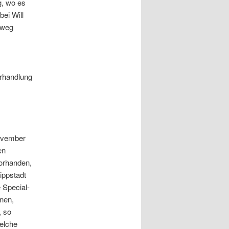
g, wo es
bei Will
sweg
erhandlung
ovember
en
vorhanden,
ippstadt
 Special-
nen,
, so
elche