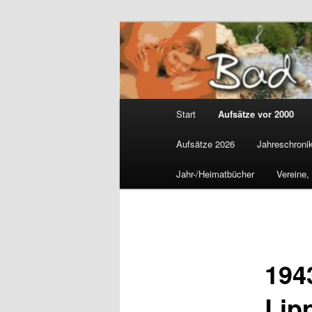
Zum
Gemeinsam für Bad Westernko
primären
Inhalt
Wolfgang Mar
springen
Hauptmenü
Start
Aufsätze vor 2000
Aufsätze 2026
Jahreschroni
Jahr-/Heimatbücher
Vereine,
194
Lip