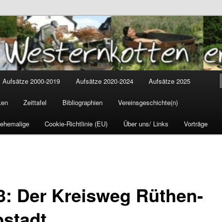
tten
cus
Aufsätze 2000-2019
Aufsätze 2020-2024
Aufsätze 2025
ken
Zeittafel
Bibliographien
Vereinsgeschichte(n)
 ehemalige
Cookie-Richtlinie (EU)
Über uns/ Links
Vorträge
3: Der Kreisweg Rüthen-
pstadt