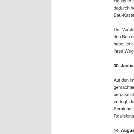
Haussiert
dadurch he
Bau-Kaste 
Der Vorst
den Bau d
habe, jen
ihres We
30. Janua
Auf den i
gemachten
berücksich
verfügt, 
Beratung 
Realisier
14. Augus