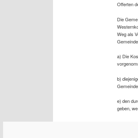
Offerten d
Die Gemei
Westernkot
Weg als Ve
Gemeinde
a) Die Ko
vorgenomm
b) diejeni
Gemeinde
e) den dur
geben, we
d) den de