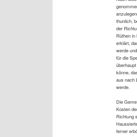
genommene
anzulegend
thunlich, 
der Richtu
Rüthen in 
erklärt, d
werde und
für die Sp
überhaupt 
könne, das
aus nach 
werde.
Die Gemei
Kosten de
Richtung 
Haussierte
ferner erb