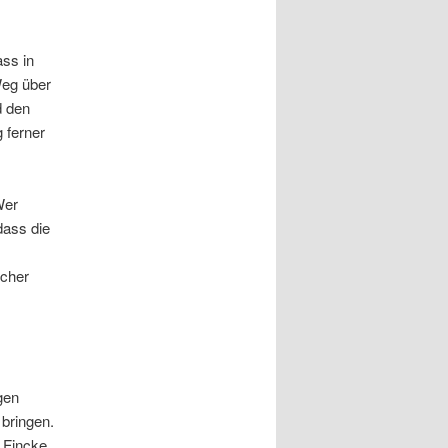
ss in
Weg über
d den
 ferner
Wer
dass die
icher
gen
bringen.
 Fincke