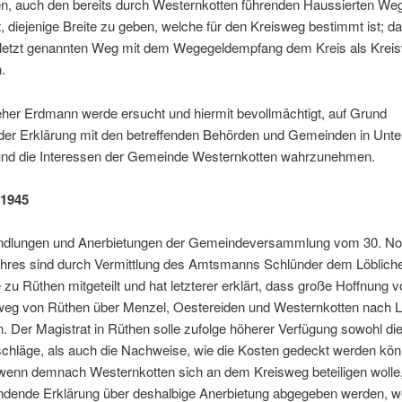
n, auch den bereits durch Westernkotten führenden Haussierten We
st, diejenige Breite zu geben, welche für den Kreisweg bestimmt ist; da
uletzt genannten Weg mit dem Wegegeldempfang dem Kreis als Krei
.
eher Erdmann werde ersucht und hiermit bevollmächtigt, auf Grund
der Erklärung mit den betreffenden Behörden und Gemeinden in Unt
 und die Interessen der Gemeinde Westernkotten wahrzunehmen.
 1945
ndlungen und Anerbietungen der Gemeindeversammlung vom 30. N
ahres sind durch Vermittlung des Amtsmanns Schlünder dem Löblich
 zu Rüthen mitgeteilt und hat letzterer erklärt, dass große Hoffnung 
weg von Rüthen über Menzel, Oestereiden und Westernkotten nach L
n. Der Magistrat in Rüthen solle zufolge höherer Verfügung sowohl die
chläge, als auch die Nachweise, wie die Kosten gedeckt werden kön
 wenn demnach Westernkotten sich an dem Kreisweg beteiligen wolle
ndende Erklärung über deshalbige Anerbietung abgegeben werden, w