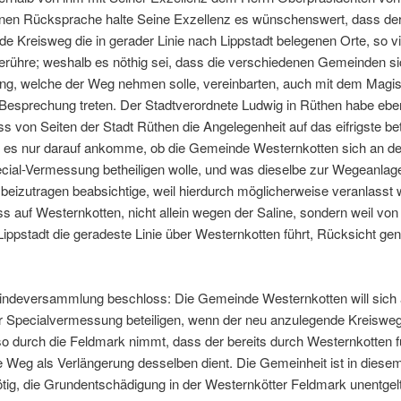
n Rücksprache halte Seine Exzellenz es wünschenswert, dass de
e Kreisweg die in gerader Linie nach Lippstadt belegenen Orte, so vi
berühre; weshalb es nöthig sei, dass die verschiedenen Gemeinden s
ng, welche der Weg nehmen solle, vereinbarten, auch mit dem Magist
Besprechung treten. Der Stadtverordnete Ludwig in Rüthen habe eben
ass von Seiten der Stadt Rüthen die Angelegenheit auf das eifrigste be
 es nur darauf ankomme, ob die Gemeinde Westernkotten sich an d
ecial-Vermessung betheiligen wolle, und was dieselbe zur Wegeanlag
beizutragen beabsichtige, weil hierdurch möglicherweise veranlasst
s auf Westernkotten, nicht allein wegen der Saline, sondern weil vo
Lippstadt die geradeste Linie über Westernkotten führt, Rücksicht 
ndeversammlung beschloss: Die Gemeinde Westernkotten will sich 
r Specialvermessung beteiligen, wenn der neu anzulegende Kreisweg
so durch die Feldmark nimmt, dass der bereits durch Westernkotten 
 Weg als Verlängerung desselben dient. Die Gemeinheit ist in diesem
ötig, die Grundentschädigung in der Westernkötter Feldmark unentgelt