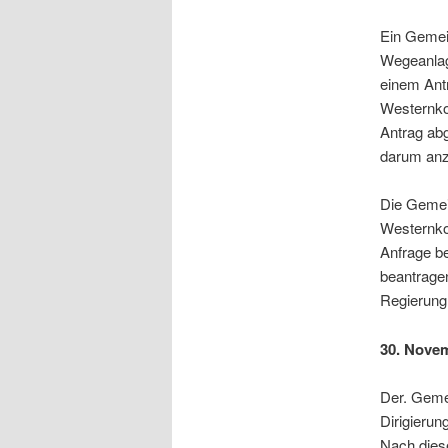
Ein Gemein
Wegeanlag
einem Ant
Westernkot
Antrag abg
darum an
Die Gemei
Westernkot
Anfrage b
beantragen
Regierung
30. Nove
Der. Geme
Dirigieru
Nach dies