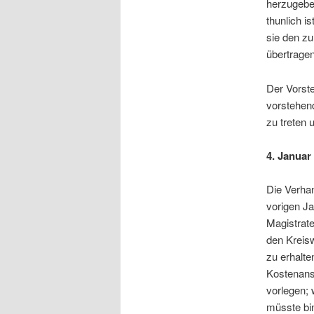
herzugebe
thunlich i
sie den z
übertragen
Der Vorst
vorstehen
zu treten
4. Januar
Die Verha
vorigen J
Magistrate
den Kreis
zu erhalte
Kostenans
vorlegen;
müsste bi