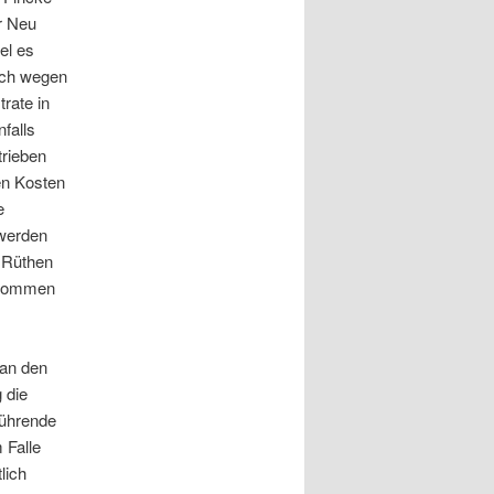
r Neu
el es
ich wegen
rate in
falls
trieben
en Kosten
e
 werden
n Rüthen
genommen
an den
 die
führende
 Falle
lich