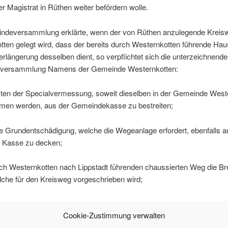
er Magistrat in Rüthen weiter befördern wolle.
ndeversammlung erklärte, wenn der von Rüthen anzulegende Kreis
ten gelegt wird, dass der bereits durch Westernkotten führende Hau
rlängerung desselben dient, so verpflichtet sich die unterzeichnende
versammlung Namens der Gemeinde Westernkotten:
sten der Specialvermessung, soweit dieselben in der Gemeinde West
en werden, aus der Gemeindekasse zu bestreiten;
ge Grundentschädigung, welche die Wegeanlage erfordert, ebenfalls a
 Kasse zu decken;
ch Westernkotten nach Lippstadt führenden chaussierten Weg die Bre
lche für den Kreisweg vorgeschrieben wird;
r Gemeinde zustehenden Wegegeldempfang an den Kreisweg zu übe
Cookie-Zustimmung verwalten