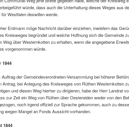
en Communal-Weg jene Breite gegeben habe, welche der Kreisweg er
rbeigeführt würde, dass auch die Unterhaltung dieses Weges aus de
für Westfalen deswillen werde.
eher Erdmann möge Nachricht darüber einziehen, inwiefern das Gerü
es Kreisweges begründet und welche Hoffnung sich die Gemeinde 
en Weg über Westernkotten zu erhalten, wenn die angegebene Erweit
ges vorgenommen würde.
r 1844
m Auftrag der Gemeindeverordneten-Versammlung bei höherer Behör
 Antrag, bei Anlegung des Kreisweges von Rüthen Westernkotten z
tigen und diesen Weg hierher zu dirigieren, habe der Herr Landrat 
dass zur Zeit ein Weg von Rüthen über Oestereiden weder von den Be
gezogen, noch irgend offiziell zur Sprache gekommen, auch zu dess
ung wegen Mangel an Fonds Aussicht-vorhanden.
t 1844