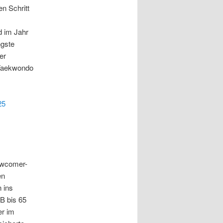
n Schritt
d im Jahr
ngste
er
 Taekwondo
25
ewcomer-
en
 ins
B bis 65
er im