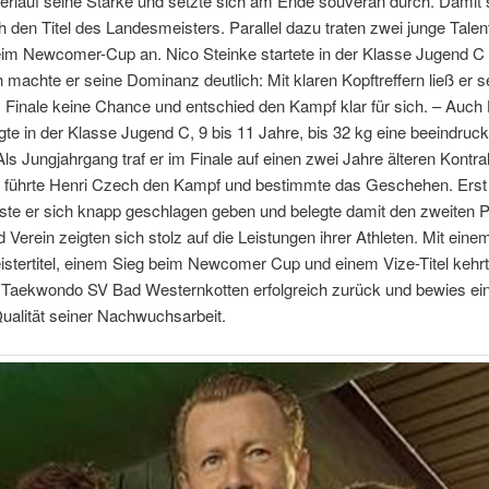
erlauf seine Stärke und setzte sich am Ende souverän durch. Damit 
 den Titel des Landesmeisters. Parallel dazu traten zwei junge Talen
im Newcomer-Cup an. Nico Steinke startete in der Klasse Jugend C 
 machte er seine Dominanz deutlich: Mit klaren Kopftreffern ließ er 
Finale keine Chance und entschied den Kampf klar für sich. – Auch 
te in der Klasse Jugend C, 9 bis 11 Jahre, bis 32 kg eine beeindruc
Als Jungjahrgang traf er im Finale auf einen zwei Jahre älteren Kontr
t führte Henri Czech den Kampf und bestimmte das Geschehen. Erst
te er sich knapp geschlagen geben und belegte damit den zweiten Pl
d Verein zeigten sich stolz auf die Leistungen ihrer Athleten. Mit eine
stertitel, einem Sieg beim Newcomer Cup und einem Vize-Titel kehr
Taekwondo SV Bad Westernkotten erfolgreich zurück und bewies ei
ualität seiner Nachwuchsarbeit.