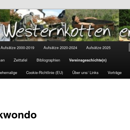
tten
cus
Aufsätze 2000-2019
Aufsätze 2020-2024
Aufsätze 2025
ken
Zeittafel
Bibliographien
Vereinsgeschichte(n)
 ehemalige
Cookie-Richtlinie (EU)
Über uns/ Links
Vorträge
kwondo