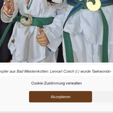
mpfer aus Bad Westernkotten: Lennart Czech (l.) wurde Taekwondo-
ster. Nico Steinke und Henri Czech glänzten beim Newcomer-Cup.
Cookie-Zustimmung verwalten
Datenschutzerklärung
Stolz präsentiert von WordPress
Akzeptieren