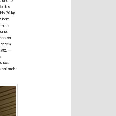
sicherte
te des
bis 39 kg.
seinem
Henri
kende
ahenten.
 gegen
atz. –
m
te das
nmal mehr