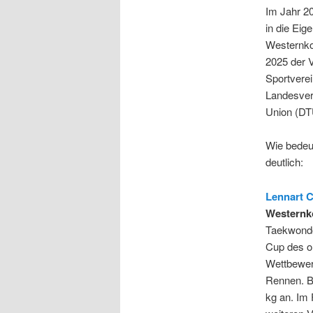
Im Jahr 20
in die Eig
Westernko
2025 der V
Sportvere
Landesver
Union (DTU
Wie bedeut
deutlich:
Lennart 
Westernko
Taekwondo
Cup des o
Wettbewer
Rennen. Be
kg an. Im 