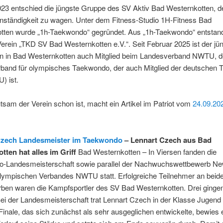
23 entschied die jüngste Gruppe des SV Aktiv Bad Westernkotten, de
enständigkeit zu wagen. Unter dem Fitness-Studio 1H-Fitness Bad
tten wurde „1h-Taekwondo“ gegründet. Aus „1h-Taekwondo“ entstan
erein „TKD SV Bad Westernkotten e.V.“. Seit Februar 2025 ist der jü
in in Bad Westernkotten auch Mitglied beim Landesverband NWTU, d
band für olympisches Taekwondo, der auch Mitglied der deutschen
) ist.
sam der Verein schon ist, macht ein Artikel im Patriot vom
24.09.20
Czech Landesmeister im Taekwondo
– Lennart Czech aus Bad
tten hat alles im Griff
Bad Westernkotten – In Viersen fanden die
-Landesmeisterschaft sowie parallel der Nachwuchswettbewerb N
lympischen Verbandes NWTU statt. Erfolgreiche Teilnehmer an beid
ben waren die Kampfsportler des SV Bad Westernkotten. Drei gingen
i der Landesmeisterschaft trat Lennart Czech in der Klasse Jugend 
Finale, das sich zunächst als sehr ausgeglichen entwickelte, bewies 