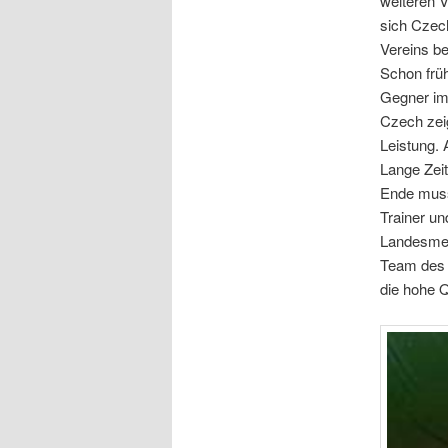
weiteren V
sich Czech
Vereins be
Schon früh
Gegner im 
Czech zeig
Leistung. 
Lange Zei
Ende muss
Trainer un
Landesmei
Team des 
die hohe Q