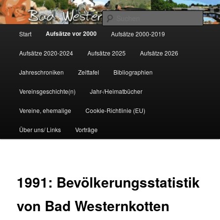
Zum
Gemeinsam für Bad Westernkotten
primären
Such
Inhalt
Hauptmenü
Aufsätze vor 2000
Start
Aufsätze 2000-2019
springen
Wolfgang Marcus
Aufsätze 2020-2024
Aufsätze 2025
Aufsätze 2026
Jahreschroniken
Zeittafel
Bibliographien
Vereinsgeschichte(n)
Jahr-/Heimatbücher
Vereine, ehemalige
Cookie-Richtlinie (EU)
Über uns/ Links
Vorträge
1991: Bevölkerungsstatistik
von Bad Westernkotten