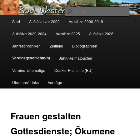
Zum
Gemeinsam für Bad Westernkotten
primären
Such
Inhalt
Hauptmenü
Start
Aufsätze vor 2000
Aufsätze 2000-2019
springen
Wolfgang Marcus
Aufsätze 2020-2024
Aufsätze 2025
Aufsätze 2026
Jahreschroniken
Zeittafel
Bibliographien
Vereinsgeschichte(n)
Jahr-/Heimatbücher
Vereine, ehemalige
Cookie-Richtlinie (EU)
Über uns/ Links
Vorträge
Frauen gestalten
Gottesdienste; Ökumene