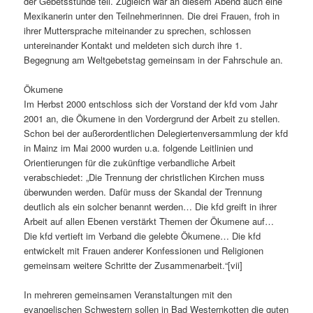
der Gebetsstunde teil. Zugleich war an diesem Abend auch eine
Mexikanerin unter den Teilnehmerinnen. Die drei Frauen, froh in
ihrer Muttersprache miteinander zu sprechen, schlossen
untereinander Kontakt und meldeten sich durch ihre 1.
Begegnung am Weltgebetstag gemeinsam in der Fahrschule an.
Ökumene
Im Herbst 2000 entschloss sich der Vorstand der kfd vom Jahr
2001 an, die Ökumene in den Vordergrund der Arbeit zu stellen.
Schon bei der außerordentlichen Delegiertenversammlung der kfd
in Mainz im Mai 2000 wurden u.a. folgende Leitlinien und
Orientierungen für die zukünftige verbandliche Arbeit
verabschiedet: „Die Trennung der christlichen Kirchen muss
überwunden werden. Dafür muss der Skandal der Trennung
deutlich als ein solcher benannt werden… Die kfd greift in ihrer
Arbeit auf allen Ebenen verstärkt Themen der Ökumene auf…
Die kfd vertieft im Verband die gelebte Ökumene… Die kfd
entwickelt mit Frauen anderer Konfessionen und Religionen
gemeinsam weitere Schritte der Zusammenarbeit.“[vii]
In mehreren gemeinsamen Veranstaltungen mit den
evangelischen Schwestern sollen in Bad Westernkotten die guten