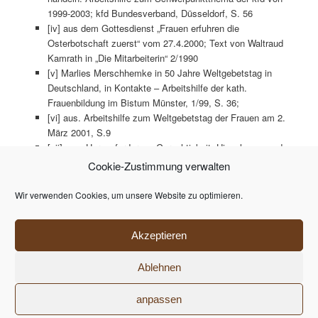
1999-2003; kfd Bundesverband, Düsseldorf, S. 56
[iv] aus dem Gottesdienst „Frauen erfuhren die
Osterbotschaft zuerst“ vom 27.4.2000; Text von Waltraud
Kamrath in „Die Mitarbeiterin“ 2/1990
[v] Marlies Merschhemke in 50 Jahre Weltgebetstag in
Deutschland, in Kontakte – Arbeitshilfe der kath.
Frauenbildung im Bistum Münster, 1/99, S. 36;
[vi] aus. Arbeitshilfe zum Weltgebetstag der Frauen am 2.
März 2001, S.9
[vii] aus: Herausforderung Gerechtigkeit; Hinschauen und
handeln. Arbeitshilfe zum Schwerpunktthema der kfd von
Cookie-Zustimmung verwalten
1999-2003; kfd Bundesverband, Düsseldorf, S.47
[viii] Europäische Ökumenische Versammlung Basel 1989,
Wir verwenden Cookies, um unsere Website zu optimieren.
in Beck/Miller; Frauen und Gott,
[ix] Hoffsümmer, Willi: 111 Bausteine für Gottesdienste;
Akzeptieren
Grünewald-Verlag; Mainz 1985
Ablehnen
Datenschutzerklärung
Stolz präsentiert von WordPress
anpassen