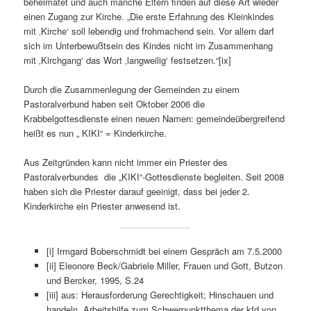
beheimatet und auch manche Eltern finden auf diese Art wieder
einen Zugang zur Kirche. „Die erste Erfahrung des Kleinkindes
mit ‚Kirche‘ soll lebendig und frohmachend sein. Vor allem darf
sich im Unterbewußtsein des Kindes nicht im Zusammenhang
mit ‚Kirchgang‘ das Wort ‚langweilig‘ festsetzen.“[ix]
Durch die Zusammenlegung der Gemeinden zu einem
Pastoralverbund haben seit Oktober 2006 die
Krabbelgottesdienste einen neuen Namen: gemeindeübergreifend
heißt es nun „ KIKI“ = Kinderkirche.
Aus Zeitgründen kann nicht immer ein Priester des
Pastoralverbundes die „KIKI“-Gottesdienste begleiten. Seit 2008
haben sich die Priester darauf geeinigt, dass bei jeder 2.
Kinderkirche ein Priester anwesend ist.
[i]
Irmgard Boberschmidt bei einem Gespräch am 7.5.2000
[ii] Eleonore Beck/Gabriele Miller, Frauen und Gott, Butzon
und Bercker, 1995, S.24
[iii] aus: Herausforderung Gerechtigkeit; Hinschauen und
handeln. Arbeitshilfe zum Schwerpunktthema der kfd von