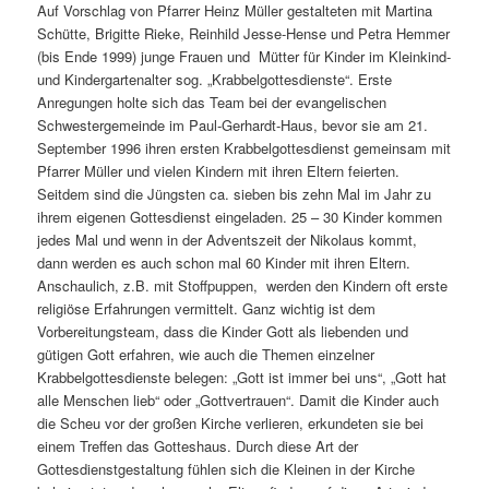
Auf Vorschlag von Pfarrer Heinz Müller gestalteten mit Martina
Schütte, Brigitte Rieke, Reinhild Jesse-Hense und Petra Hemmer
(bis Ende 1999) junge Frauen und Mütter für Kinder im Kleinkind-
und Kindergartenalter sog. „Krabbelgottesdienste“. Erste
Anregungen holte sich das Team bei der evangelischen
Schwestergemeinde im Paul-Gerhardt-Haus, bevor sie am 21.
September 1996 ihren ersten Krabbelgottesdienst gemeinsam mit
Pfarrer Müller und vielen Kindern mit ihren Eltern feierten.
Seitdem sind die Jüngsten ca. sieben bis zehn Mal im Jahr zu
ihrem eigenen Gottesdienst eingeladen. 25 – 30 Kinder kommen
jedes Mal und wenn in der Adventszeit der Nikolaus kommt,
dann werden es auch schon mal 60 Kinder mit ihren Eltern.
Anschaulich, z.B. mit Stoffpuppen, werden den Kindern oft erste
religiöse Erfahrungen vermittelt. Ganz wichtig ist dem
Vorbereitungsteam, dass die Kinder Gott als liebenden und
gütigen Gott erfahren, wie auch die Themen einzelner
Krabbelgottesdienste belegen: „Gott ist immer bei uns“, „Gott hat
alle Menschen lieb“ oder „Gottvertrauen“. Damit die Kinder auch
die Scheu vor der großen Kirche verlieren, erkundeten sie bei
einem Treffen das Gotteshaus. Durch diese Art der
Gottesdienstgestaltung fühlen sich die Kleinen in der Kirche