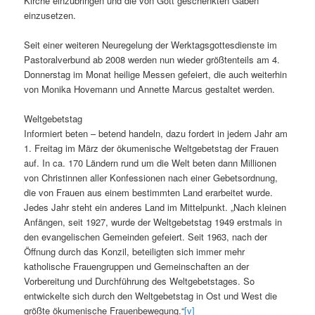
Kirche einzubringen und die von Gott geschenkten Gaben
einzusetzen.
Seit einer weiteren Neuregelung der Werktagsgottesdienste im
Pastoralverbund ab 2008 werden nun wieder größtenteils am 4.
Donnerstag im Monat heilige Messen gefeiert, die auch weiterhin
von Monika Hovemann und Annette Marcus gestaltet werden.
Weltgebetstag
Informiert beten – betend handeln, dazu fordert in jedem Jahr am
1. Freitag im März der ökumenische Weltgebetstag der Frauen
auf. In ca. 170 Ländern rund um die Welt beten dann Millionen
von Christinnen aller Konfessionen nach einer Gebetsordnung,
die von Frauen aus einem bestimmten Land erarbeitet wurde.
Jedes Jahr steht ein anderes Land im Mittelpunkt. „Nach kleinen
Anfängen, seit 1927, wurde der Weltgebetstag 1949 erstmals in
den evangelischen Gemeinden gefeiert. Seit 1963, nach der
Öffnung durch das Konzil, beteiligten sich immer mehr
katholische Frauengruppen und Gemeinschaften an der
Vorbereitung und Durchführung des Weltgebetstages. So
entwickelte sich durch den Weltgebetstag in Ost und West die
größte ökumenische Frauenbewegung.“
[v]