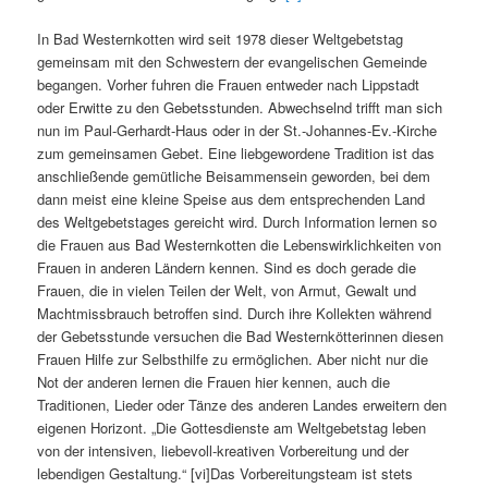
In Bad Westernkotten wird seit 1978 dieser Weltgebetstag
gemeinsam mit den Schwestern der evangelischen Gemeinde
begangen. Vorher fuhren die Frauen entweder nach Lippstadt
oder Erwitte zu den Gebetsstunden. Abwechselnd trifft man sich
nun im Paul-Gerhardt-Haus oder in der St.-Johannes-Ev.-Kirche
zum gemeinsamen Gebet. Eine liebgewordene Tradition ist das
anschließende gemütliche Beisammensein geworden, bei dem
dann meist eine kleine Speise aus dem entsprechenden Land
des Weltgebetstages gereicht wird. Durch Information lernen so
die Frauen aus Bad Westernkotten die Lebenswirklichkeiten von
Frauen in anderen Ländern kennen. Sind es doch gerade die
Frauen, die in vielen Teilen der Welt, von Armut, Gewalt und
Machtmissbrauch betroffen sind. Durch ihre Kollekten während
der Gebetsstunde versuchen die Bad Westernkötterinnen diesen
Frauen Hilfe zur Selbsthilfe zu ermöglichen. Aber nicht nur die
Not der anderen lernen die Frauen hier kennen, auch die
Traditionen, Lieder oder Tänze des anderen Landes erweitern den
eigenen Horizont. „Die Gottesdienste am Weltgebetstag leben
von der intensiven, liebevoll-kreativen Vorbereitung und der
lebendigen Gestaltung.“ [vi]Das Vorbereitungsteam ist stets