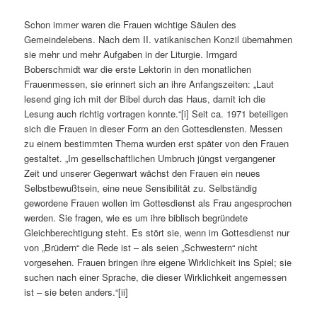
Schon immer waren die Frauen wichtige Säulen des
Gemeindelebens. Nach dem II. vatikanischen Konzil übernahmen
sie mehr und mehr Aufgaben in der Liturgie. Irmgard
Boberschmidt war die erste Lektorin in den monatlichen
Frauenmessen, sie erinnert sich an ihre Anfangszeiten: „Laut
lesend ging ich mit der Bibel durch das Haus, damit ich die
Lesung auch richtig vortragen konnte.“[i] Seit ca. 1971 beteiligen
sich die Frauen in dieser Form an den Gottesdiensten. Messen
zu einem bestimmten Thema wurden erst später von den Frauen
gestaltet. „Im gesellschaftlichen Umbruch jüngst vergangener
Zeit und unserer Gegenwart wächst den Frauen ein neues
Selbstbewußtsein, eine neue Sensibilität zu. Selbständig
gewordene Frauen wollen im Gottesdienst als Frau angesprochen
werden. Sie fragen, wie es um ihre biblisch begründete
Gleichberechtigung steht. Es stört sie, wenn im Gottesdienst nur
von „Brüdern“ die Rede ist – als seien „Schwestern“ nicht
vorgesehen. Frauen bringen ihre eigene Wirklichkeit ins Spiel; sie
suchen nach einer Sprache, die dieser Wirklichkeit angemessen
ist – sie beten anders.“[ii]