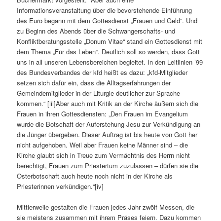
Informationsveranstaltung über die bevorstehende Einführung
des Euro begann mit dem Gottesdienst „Frauen und Geld“. Und
zu Beginn des Abends über die Schwangerschafts- und
Konfliktberatungsstelle „Donum Vitae“ stand ein Gottesdienst mit
dem Thema „Für das Leben“. Deutlich soll so werden, dass Gott
uns in all unseren Lebensbereichen begleitet. In den Leitlinien ’99
des Bundesverbandes der kfd heißt es dazu: „kfd-Mitglieder
setzen sich dafür ein, dass die Alltagserfahrungen der
Gemeindemitglieder in der Liturgie deutlicher zur Sprache
kommen.“ [iii]Aber auch mit Kritik an der Kirche äußern sich die
Frauen in ihren Gottesdiensten: „Den Frauen im Evangelium
wurde die Botschaft der Auferstehung Jesu zur Verkündigung an
die Jünger übergeben. Dieser Auftrag ist bis heute von Gott her
nicht aufgehoben. Weil aber Frauen keine Männer sind – die
Kirche glaubt sich in Treue zum Vermächtnis des Herrn nicht
berechtigt, Frauen zum Priestertum zuzulassen – dürfen sie die
Osterbotschaft auch heute noch nicht in der Kirche als
Priesterinnen verkündigen.“[iv]
Mittlerweile gestalten die Frauen jedes Jahr zwölf Messen, die
sie meistens zusammen mit ihrem Präses feiern. Dazu kommen