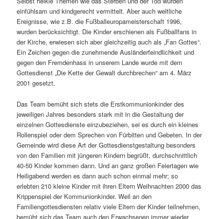
Selbst heikle Themen wie das Sterben und der Tod wurden
einfühlsam und kindgerecht vermittelt. Aber auch weltliche
Ereignisse, wie z.B. die Fußballeuropameisterschaft 1996,
wurden berücksichtigt. Die Kinder erschienen als Fußballfans in
der Kirche, erwiesen sich aber gleichzeitig auch als „Fan Gottes“.
Ein Zeichen gegen die zunehmende Ausländerfeindlichkeit und
gegen den Fremdenhass in unserem Lande wurde mit dem
Gottesdienst „Die Kette der Gewalt durchbrechen“ am 4. März
2001 gesetzt.
Das Team bemüht sich stets die Erstkommunionkinder des
jeweiligen Jahres besonders stark mit in die Gestaltung der
einzelnen Gottesdienste einzubeziehen, sei es durch ein kleines
Rollenspiel oder dem Sprechen von Fürbitten und Gebeten. In der
Gemeinde wird diese Art der Gottesdienstgestaltung besonders
von den Familien mit jüngeren Kindern begrüßt, durchschnittlich
40-50 Kinder kommen dann. Und an ganz großen Feiertagen wie
Heiligabend werden es dann auch schon einmal mehr; so
erlebten 210 kleine Kinder mit ihren Eltern Weihnachten 2000 das
Krippenspiel der Kommunionkinder. Weil an den
Familiengottesdiensten relativ viele Eltern der Kinder teilnehmen,
bemüht sich das Team auch den Erwachsenen immer wieder