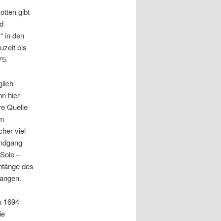
tten gibt
nd
“ in den
uzeit bis
75.
lich
nn hier
re Quelle
em
her viel
undgang
Sole –
nfänge des
gangen.
n 1694
ie