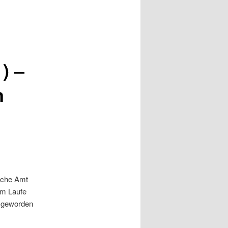
) –
n
sche Amt
im Laufe
s geworden