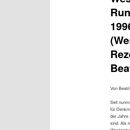
Run
1996
(We
Rez
Bea
Von Beatri
Seit nunm
für Denkma
der Jahre 
sind. Als 
Westernko