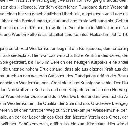
isten des Heilbades. Vor dem eigentlichen Rundgang durch Westernko
ser einen kurzen geschichtlichen Überblick, angefangen von Lage u
über erste Besiedlungen, die urkundliche Ersterwähnung als „Cotum
raditionen von 976 und der weiteren Geschichte in Mittelalter und Ne
isung Westernkottens als staatlich anerkanntes Heilbad im Jahre 19
ang durch Bad Westernkotten beginnt am Königssood, dem ursprüng
n Salzsiedeplatz. Hier war das wirtschaftliche Zentrum des Ortes, de
Sole gefördert, bis 1845 im Bereich des heutigen Kurparks eine ande
t, die unter so hohem Druck stand, dass sie aus eigener Kraft aus d
rat. Auch an den weiteren Stationen des Rundgangs erfährt der Besuc
Geschichte Westernkottens, Architektur und Kunstgeschichte. Der R
r den Nordwall zum Kurhaus und dem Kurpark, vorbei an den Hellweg 
ur Westerfelder Quelle und dem Westwall. Besonders wird auf die A
 in Westernkotten, die Qualität der Sole und das Gradierwerk einge
teren Stationen führt der Weg zur Schäferkämper Wassermühle, der
lle, an der der Leser einiges über den ältesten Verein des Ortes, de
rwähnten Schützenverein, erfährt, bis hin zum Kirchplatz. Hier wird d