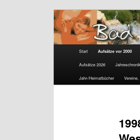
Zum
Gemeinsam für Bad Westernko
primären
Inhalt
Wolfgang Mar
springen
Hauptmenü
Start
Aufsätze vor 2000
Aufsätze 2026
Jahreschroni
Jahr-/Heimatbücher
Vereine,
199
Wes