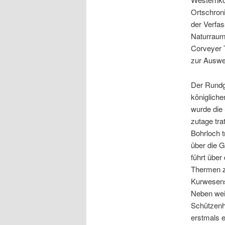
Ortschron
der Verfas
Naturraum 
Corveyer T
zur Auswe
Der Rundg
königliche
wurde die 
zutage tra
Bohrloch t
über die 
führt übe
Thermen z
Kurwesens
Neben wei
Schützenha
erstmals e