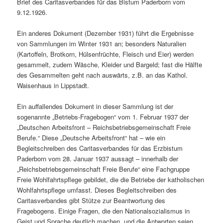
Brief des Caritasverbandes für das Bistum Paderborn vom
9.12.1926.
Ein anderes Dokument (Dezember 1931) führt die Ergebnisse
von Sammlungen im Winter 1931 an; besonders Naturalien
(Kartoffeln, Brotkorn, Hülsenfrüchte, Fleisch und Eier) werden
gesammelt, zudem Wäsche, Kleider und Bargeld; fast die Hälfte
des Gesammelten geht nach auswärts, z.B. an das Kathol.
Waisenhaus in Lippstadt.
Ein auffallendes Dokument in dieser Sammlung ist der
sogenannte „Betriebs-Fragebogen“ vom 1. Februar 1937 der
„Deutschen Arbeitsfront – Reichsbetriebsgemeinschaft Freie
Berufe.“ Diese „Deutsche Arbeitsfront“ hat – wie ein
Begleitschreiben des Caritasverbandes für das Erzbistum
Paderborn vom 28. Januar 1937 aussagt – innerhalb der
„Reichsbetriebsgemeinschaft Freie Berufe“ eine Fachgruppe
Freie Wohlfahrtspflege gebildet, die die Betriebe der katholischen
Wohlfahrtspflege umfasst. Dieses Begleitschreiben des
Caritasverbandes gibt Stütze zur Beantwortung des
Fragebogens. Einige Fragen, die den Nationalsozialismus in
Geist und Sprache deutlich machen, und die Antworten seien