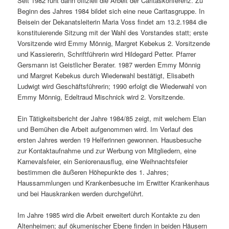
Seit 1982 ruht dann offiziell die Arbeit der Caritaskonferenz. Zu
Beginn des Jahres 1984 bildet sich eine neue Caritasgruppe. In
Beisein der Dekanatsleiterin Maria Voss findet am 13.2.1984 die
konstituierende Sitzung mit der Wahl des Vorstandes statt; erste
Vorsitzende wird Emmy Mönnig, Margret Kebekus 2. Vorsitzende
und Kassiererin, Schriftführerin wird Hildegard Petter. Pfarrer
Gersmann ist Geistlicher Berater. 1987 werden Emmy Mönnig
und Margret Kebekus durch Wiederwahl bestätigt, Elisabeth
Ludwigt wird Geschäftsführerin; 1990 erfolgt die Wiederwahl von
Emmy Mönnig, Edeltraud Mischnick wird 2. Vorsitzende.
Ein Tätigkeitsbericht der Jahre 1984/85 zeigt, mit welchem Elan
und Bemühen die Arbeit aufgenommen wird. Im Verlauf des
ersten Jahres werden 19 Helferinnen gewonnen. Hausbesuche
zur Kontaktaufnahme und zur Werbung von Mitgliedern, eine
Karnevalsfeier, ein Seniorenausflug, eine Weihnachtsfeier
bestimmen die äußeren Höhepunkte des 1. Jahres;
Haussammlungen und Krankenbesuche im Erwitter Krankenhaus
und bei Hauskranken werden durchgeführt.
Im Jahre 1985 wird die Arbeit erweitert durch Kontakte zu den
Altenheimen; auf ökumenischer Ebene finden in beiden Häusern