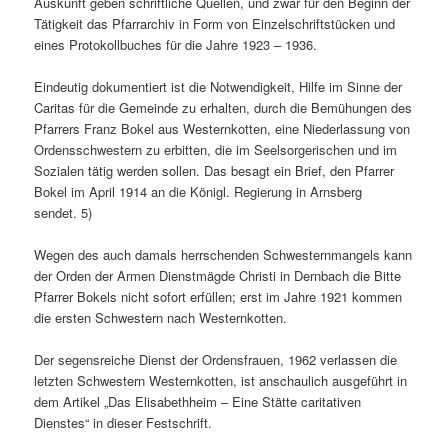
Auskunft geben schriftliche Quellen, und zwar für den Beginn der
Tätigkeit das Pfarrarchiv in Form von Einzelschriftstücken und
eines Protokollbuches für die Jahre 1923 – 1936.
Eindeutig dokumentiert ist die Notwendigkeit, Hilfe im Sinne der
Caritas für die Gemeinde zu erhalten, durch die Bemühungen des
Pfarrers Franz Bokel aus Westernkotten, eine Niederlassung von
Ordensschwestern zu erbitten, die im Seelsorgerischen und im
Sozialen tätig werden sollen. Das besagt ein Brief, den Pfarrer
Bokel im April 1914 an die Königl. Regierung in Arnsberg
sendet. 5)
Wegen des auch damals herrschenden Schwesternmangels kann
der Orden der Armen Dienstmägde Christi in Dernbach die Bitte
Pfarrer Bokels nicht sofort erfüllen; erst im Jahre 1921 kommen
die ersten Schwestern nach Westernkotten.
Der segensreiche Dienst der Ordensfrauen, 1962 verlassen die
letzten Schwestern Westernkotten, ist anschaulich ausgeführt in
dem Artikel „Das Elisabethheim – Eine Stätte caritativen
Dienstes“ in dieser Festschrift.