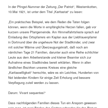
In der Pfingst-Nummer der Zeitung „Der Patriot“, Westernkotten,
10.Mai 1921, ist unter dem Titel „Karitastat“ zu lesen:
„Ein praktisches Beispiel, wie dem Reden die Taten folgen
können, wenn die Worte in empfängliche Herzen fallen, gab vor
kurzem unsere Pfarrgemeinde. Am Himmelfahrtsfeste sprach auf
Einladung des Ortspfarrers ein Kaplan aus der Liebfrauenpfarrei
in Dortmund über die ungeheure Not der Stadtkinder, und zwar
mit solcher Wärme und Überzeugungskraft, daß noch am
nämlichen Tage 21 Familien, darunter auch eine Reihe schlichter
Leute aus dem Arbeiterstande und kleiner Beamter sich zur
Aufnahme eines Stadtkindes bereit erklärten. Wenn in allen
ländlichen Bezirken unseres Kreises eine gleiche
„Karitaswilligkeit“ herrschte, wäre es ein Leichtes, Hunderten von
Not leidenden Kindern für einige Zeit Erholung und bessere
Verpflegung zuteil werden zu lassen.
Darum: Vivant sequentes!“
Dass nachfolgenden Familien dieses Tun ein Ansporn gewesen
sein mag, ist zwei Briefen des Caritasverbandes für das Bistum