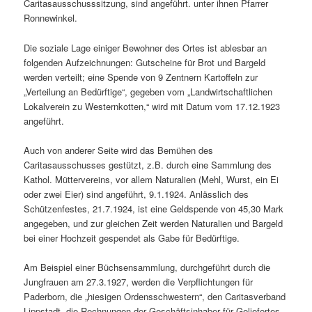
Caritasausschusssitzung, sind angeführt. unter ihnen Pfarrer
Ronnewinkel.
Die soziale Lage einiger Bewohner des Ortes ist ablesbar an
folgenden Aufzeichnungen: Gutscheine für Brot und Bargeld
werden verteilt; eine Spende von 9 Zentnern Kartoffeln zur
„Verteilung an Bedürftige“, gegeben vom „Landwirtschaftlichen
Lokalverein zu Westernkotten,“ wird mit Datum vom 17.12.1923
angeführt.
Auch von anderer Seite wird das Bemühen des
Caritasausschusses gestützt, z.B. durch eine Sammlung des
Kathol. Müttervereins, vor allem Naturalien (Mehl, Wurst, ein Ei
oder zwei Eier) sind angeführt, 9.1.1924. Anlässlich des
Schützenfestes, 21.7.1924, ist eine Geldspende von 45,30 Mark
angegeben, und zur gleichen Zeit werden Naturalien und Bargeld
bei einer Hochzeit gespendet als Gabe für Bedürftige.
Am Beispiel einer Büchsensammlung, durchgeführt durch die
Jungfrauen am 27.3.1927, werden die Verpflichtungen für
Paderborn, die „hiesigen Ordensschwestern“, den Caritasverband
Lippstadt, die Rechnungen der Geschäftsinhaber für Geliefertes