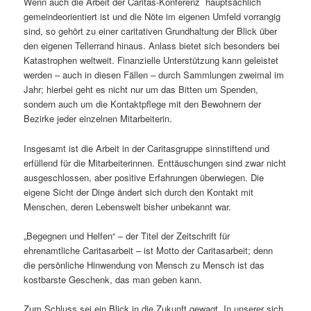
Wenn auch die Arbeit der Caritas-Konferenz hauptsächlich
gemeindeorientiert ist und die Nöte im eigenen Umfeld vorrangig
sind, so gehört zu einer caritativen Grundhaltung der Blick über
den eigenen Tellerrand hinaus. Anlass bietet sich besonders bei
Katastrophen weltweit. Finanzielle Unterstützung kann geleistet
werden – auch in diesen Fällen – durch Sammlungen zweimal im
Jahr; hierbei geht es nicht nur um das Bitten um Spenden,
sondern auch um die Kontaktpflege mit den Bewohnern der
Bezirke jeder einzelnen Mitarbeiterin.
Insgesamt ist die Arbeit in der Caritasgruppe sinnstiftend und
erfüllend für die Mitarbeiterinnen. Enttäuschungen sind zwar nicht
ausgeschlossen, aber positive Erfahrungen überwiegen. Die
eigene Sicht der Dinge ändert sich durch den Kontakt mit
Menschen, deren Lebenswelt bisher unbekannt war.
„Begegnen und Helfen“ – der Titel der Zeitschrift für
ehrenamtliche Caritasarbeit – ist Motto der Caritasarbeit; denn
die persönliche Hinwendung von Mensch zu Mensch ist das
kostbarste Geschenk, das man geben kann.
Zum Schluss sei ein Blick in die Zukunft gewagt. In unserer sich