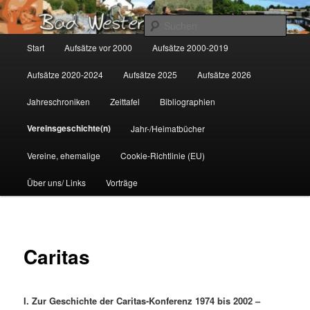
Zum
Gemeinsam für Bad Westernkotten
primären
Such
Inhalt
Hauptmenü
Start
Aufsätze vor 2000
Aufsätze 2000-2019
springen
Wolfgang Marcus
Aufsätze 2020-2024
Aufsätze 2025
Aufsätze 2026
Jahreschroniken
Zeittafel
Bibliographien
Vereinsgeschichte(n)
Jahr-/Heimatbücher
Vereine, ehemalige
Cookie-Richtlinie (EU)
Über uns/ Links
Vorträge
Caritas
I. Zur Geschichte der Caritas-Konferenz 1974 bis 2002 –