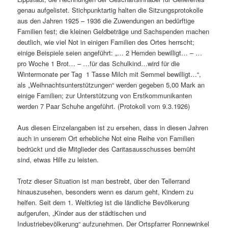
genau aufgelistet. Stichpunktartig halten die Sitzungsprotokolle
aus den Jahren 1925 – 1936 die Zuwendungen an bedürftige
Familien fest; die kleinen Geldbeträge und Sachspenden machen
deutlich, wie viel Not in einigen Familien des Ortes herrscht;
einige Beispiele seien angeführt: „… 2 Hemden bewilligt… – …
pro Woche 1 Brot… – …für das Schulkind…wird für die
Wintermonate per Tag 1 Tasse Milch mit Semmel bewilligt…“,
als „Weihnachtsunterstützungen“ werden gegeben 5,00 Mark an
einige Familien; zur Unterstützung von Erstkommunikanten
werden 7 Paar Schuhe angeführt. (Protokoll vom 9.3.1926)
Aus diesen Einzelangaben ist zu ersehen, dass in diesen Jahren
auch in unserem Ort erhebliche Not eine Reihe von Familien
bedrückt und die Mitglieder des Caritasausschusses bemüht
sind, etwas Hilfe zu leisten.
Trotz dieser Situation ist man bestrebt, über den Tellerrand
hinauszusehen, besonders wenn es darum geht, Kindern zu
helfen. Seit dem 1. Weltkrieg ist die ländliche Bevölkerung
aufgerufen, „Kinder aus der städtischen und
Industriebevölkerung“ aufzunehmen. Der Ortspfarrer Ronnewinkel