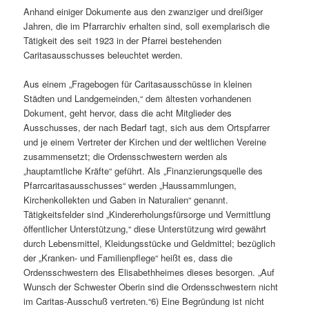
Anhand einiger Dokumente aus den zwanziger und dreißiger
Jahren, die im Pfarrarchiv erhalten sind, soll exemplarisch die
Tätigkeit des seit 1923 in der Pfarrei bestehenden
Caritasausschusses beleuchtet werden.
Aus einem „Fragebogen für Caritasausschüsse in kleinen
Städten und Landgemeinden,“ dem ältesten vorhandenen
Dokument, geht hervor, dass die acht Mitglieder des
Ausschusses, der nach Bedarf tagt, sich aus dem Ortspfarrer
und je einem Vertreter der Kirchen und der weltlichen Vereine
zusammensetzt; die Ordensschwestern werden als
„hauptamtliche Kräfte“ geführt. Als „Finanzierungsquelle des
Pfarrcaritasausschusses“ werden „Haussammlungen,
Kirchenkollekten und Gaben in Naturalien“ genannt.
Tätigkeitsfelder sind „Kindererholungsfürsorge und Vermittlung
öffentlicher Unterstützung,“ diese Unterstützung wird gewährt
durch Lebensmittel, Kleidungsstücke und Geldmittel; bezüglich
der „Kranken- und Familienpflege“ heißt es, dass die
Ordensschwestern des Elisabethheimes dieses besorgen. „Auf
Wunsch der Schwester Oberin sind die Ordensschwestern nicht
im Caritas-Ausschuß vertreten.“6) Eine Begründung ist nicht