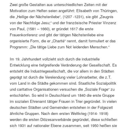
Zwei große Gestalten aus unterschiedlichen Zeiten mit der
Motivation zum Helfen seien angeführt: Elisabeth von Thüringen,
die „Heilige der Nächstenliebe“, (1207 -1231), sie gibt „Zeugnis
von der Nachfolge Jesu;“ und der französische Priester Vinzenz
von Paul, (1581 – 1660), er gründet 1617 die erste
Frauenkonferenz und gibt der tätigen Nächstenliebe eine
organisierte Form, die er „Charité“ nennt, damit formuliert er das
Programm: „Die tätige Liebe zum Not leidenden Menschen.“
Im 19. Jahrhundert vollzieht sich durch die industrielle
Entwicklung eine tiefgreifende Veränderung der Gesellschaft. Es
entsteht die Industriegesellschaft, die vor allem in den Städten
geprägt ist durch die Verelendung vieler Lohnarbeiter, die z.T.
vom Land in die Städte gekommen sind. Staatliche Sozialpolitik
und caritative Organisationen versuchen die „Soziale Frage“ zu
entschärfen. So wird in Deutschland um 1840 die erste Gruppe
im sozialen Ehrenamt tätiger Frauen in Trier gegründet. In vielen
deutschen Städten und Gemeinden entstehen in der Folgezeit
ähnliche Gruppen. Nach dem ersten Weltkrieg (1914- 1918)
werden die ersten Diözesanverbände gegründet, diese schließen
sich 1931 auf nationaler Ebene zusammen, seit 1950 heißen sie