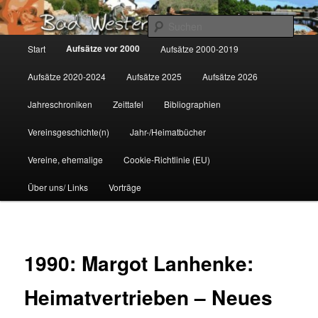
Zum
Gemeinsam für Bad Westernkotten
primären
Such
Inhalt
Hauptmenü
Aufsätze vor 2000
Start
Aufsätze 2000-2019
springen
Wolfgang Marcus
Aufsätze 2020-2024
Aufsätze 2025
Aufsätze 2026
Jahreschroniken
Zeittafel
Bibliographien
Vereinsgeschichte(n)
Jahr-/Heimatbücher
Vereine, ehemalige
Cookie-Richtlinie (EU)
Über uns/ Links
Vorträge
1990: Margot Lanhenke:
Heimatvertrieben – Neues