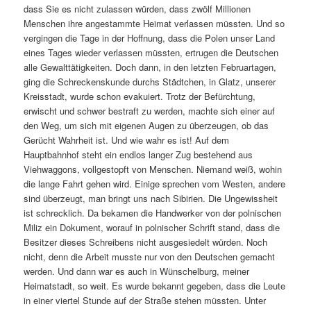
dass Sie es nicht zulassen würden, dass zwölf Millionen
Menschen ihre angestammte Heimat verlassen müssten. Und so
vergingen die Tage in der Hoffnung, dass die Polen unser Land
eines Tages wieder verlassen müssten, ertrugen die Deutschen
alle Gewalttätig­keiten. Doch dann, in den letzten Februartagen,
ging die Schreckenskunde durchs Städtchen, in Glatz, unserer
Kreisstadt, wurde schon evakuiert. Trotz der Befürchtung,
erwischt und schwer bestraft zu werden, machte sich einer auf
den Weg, um sich mit eigenen Augen zu überzeugen, ob das
Gerücht Wahrheit ist. Und wie wahr es ist! Auf dem
Hauptbahnhof steht ein endlos langer Zug bestehend aus
Viehwaggons, vollgestopft von Menschen. Niemand weiß, wohin
die lange Fahrt gehen wird. Einige sprechen vom Westen, andere
sind überzeugt, man bringt uns nach Sibirien. Die Ungewissheit
ist schrecklich. Da bekamen die Handwerker von der polnischen
Miliz ein Dokument, worauf in polnischer Schrift stand, dass die
Besitzer dieses Schreibens nicht ausgesiedelt würden. Noch
nicht, denn die Arbeit musste nur von den Deutschen gemacht
werden. Und dann war es auch in Wünschelburg, meiner
Heimatstadt, so weit. Es wurde bekannt gegeben, dass die Leute
in einer viertel Stunde auf der Straße stehen müssten. Unter