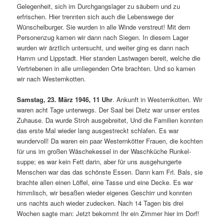
Gelegenheit, sich im Durchgangslager zu säubern und zu
erfrischen. Hier trennten sich auch die Lebenswege der
Wünschelburger. Sie wurden in alle Winde verstreut! Mit dem
Personenzug kamen wir dann nach Siegen. In diesem Lager
wurden wir ärztlich untersucht, und weiter ging es dann nach
Hamm und Lippstadt. Hier standen Lastwagen bereit, welche die
Vertriebenen in alle umliegenden Orte brachten. Und so kamen
wir nach Westernkotten.
Samstag, 23. März 1946, 11 Uhr
. Ankunft in Westernkotten. Wir
waren acht Tage unterwegs. Der Saal bei Dietz war unser erstes
Zuhause. Da wurde Stroh ausgebreitet, Und die Familien konnten
das erste Mal wieder lang ausgestreckt schlafen. Es war
wundervoll! Da waren ein paar Westernkötter Frauen, die kochten
für uns im großen Wäschekessel in der Waschküche Runkel­
suppe; es war kein Fett darin, aber für uns ausge­hungerte
Menschen war das das schönste Essen. Dann kam Frl. Bals, sie
brachte allen einen Löffel, eine Tasse und eine Decke. Es war
himmlisch, wir besaßen wieder eigenes Geschirr und konnten
uns nachts auch wieder zudecken. Nach 14 Tagen bis drei
Wochen sagte man: Jetzt bekommt Ihr ein Zimmer hier im Dorf!