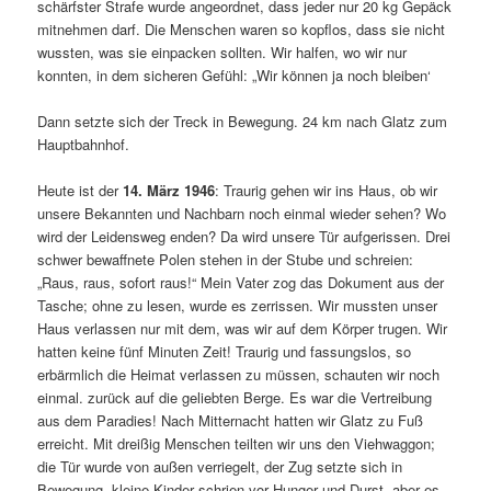
schärfster Strafe wurde angeordnet, dass jeder nur 20 kg Gepäck
mitnehmen darf. Die Menschen waren so kopflos, dass sie nicht
wussten, was sie einpacken sollten. Wir halfen, wo wir nur
konnten, in dem sicheren Gefühl: „Wir können ja noch bleiben‘
Dann setzte sich der Treck in Bewegung. 24 km nach Glatz zum
Hauptbahnhof.
Heute ist der
14. März 1946
: Traurig gehen wir ins Haus, ob wir
unsere Bekannten und Nachbarn noch einmal wieder sehen? Wo
wird der Leidens­weg enden? Da wird unsere Tür aufgerissen. Drei
schwer bewaffnete Polen stehen in der Stube und schreien:
„Raus, raus, sofort raus!“ Mein Vater zog das Dokument aus der
Tasche; ohne zu lesen, wurde es zerrissen. Wir mussten unser
Haus verlassen nur mit dem, was wir auf dem Körper trugen. Wir
hatten keine fünf Minuten Zeit! Traurig und fassungslos, so
erbärmlich die Heimat verlassen zu müssen, schauten wir noch
einmal. zurück auf die geliebten Berge. Es war die Vertreibung
aus dem Paradies! Nach Mitter­nacht hatten wir Glatz zu Fuß
erreicht. Mit dreißig Menschen teilten wir uns den Viehwaggon;
die Tür wurde von außen verriegelt, der Zug setzte sich in
Bewegung, kleine Kinder schrien vor Hunger und Durst, aber es