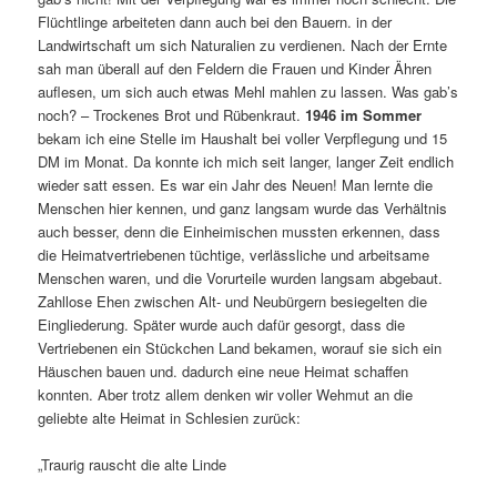
Flüchtlinge arbeiteten dann auch bei den Bauern. in der
Landwirtschaft um sich Naturalien zu verdienen. Nach der Ernte
sah man überall auf den Feldern die Frauen und Kinder Ähren
auflesen, um sich auch etwas Mehl mahlen zu lassen. Was gab’s
noch? – Trockenes Brot und Rübenkraut.
1946 im Sommer
bekam ich eine Stelle im Haus­halt bei voller Verpflegung und 15
DM im Monat. Da konnte ich mich seit langer, langer Zeit endlich
wieder satt essen. Es war ein Jahr des Neuen! Man lernte die
Menschen hier kennen, und ganz langsam wurde das Verhältnis
auch besser, denn die Einheimischen mussten erkennen, dass
die Heimatvertriebenen tüchtige, verlässliche und arbeitsame
Menschen waren, und die Vorurteile wurden langsam abgebaut.
Zahllose Ehen zwischen Alt- und Neubürgern besiegelten die
Eingliederung. Später wurde auch dafür gesorgt, dass die
Vertriebenen ein Stückchen Land bekamen, worauf sie sich ein
Häuschen bauen und. dadurch eine neue Heimat schaffen
konnten. Aber trotz allem denken wir voller Wehmut an die
geliebte alte Heimat in Schlesien zurück:
„Traurig rauscht die alte Linde