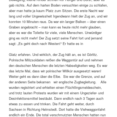
gab nichts. Auf dem harten Boden versuchten einige zu schlafen,
aber man hatte ja kaum Platz zum Sitzen. Die erste Nacht war
lang und voller Ungewissheit Irgend­wann hielt der Zug an, und wir
konnten 10 Minuten raus. Da war ein langer Balken – über einen
Graben angebracht – man kann es heute nicht mehr glauben,
aber es war die Toilette für viele, viele Menschen. Unwürdiger
ging es nicht mehr! Der Zug setzt seine Fahrt fort und jemand
sagt: „Es geht doch nach Westen!“ Er hatte es in
Glatz erfahren. Und wirklich, der Zug hält an, es ist Görlitz.
Polnische Milizsoldaten reißen die Waggontür auf und nehmen
den deutschen Menschen die letzten Habseligkeiten weg. Es war
das letzte Mal, dass wir polnischer Willkür ausgesetzt waren!
Weiter geht es dann über die Elbe. Sie war die Grenze, und auf
der anderen Seite bekamen wir englische Zugbegleitung. Alle
wurden registriert und erhielten einen Flüchtlingsmeldeschein,
und trotz lauten Protests wurden wir mit einem Ungeziefer- und
Desinfektionsmittel bestäubt. Dann endlich nach 3 Tagen auch
etwas zu essen und trinken. Die Fahrt geht weiter, durch
Sachsen in Richtung Helmstedt. Dort hatte die Viehwaggonfahrt
endlich ein Ende. Die total verschmutzten Menschen hatten nun