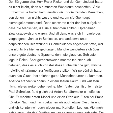
Der Bürgermeister, Herr Franz Rieke, und der Gemeinderat hatten
es nicht leicht, denn sie mussten Wohnraum beschaffen. Viele
Einheimische hatten kein Verständnis für die fremden Menschen,
von denen man nichts wusste und warum sie überhaupt
hierhergekommen sind. Denn sie waren nicht darüber aufgeklärt,
dass die Menschen, die sie aufnehmen sollten, Opfer einer
Zwangsausweisung waren. Und all dem, was sich im Laufe des
vergangenen Jahres in Schlesien, und anderswo unter
derpolnischen Besetzung für Schreckliches abgespielt hatte, war
gar nichts bis hierher gedrungen. Manche wunderten sich über
unsere gute deutsche Sprache; denn sie glaubten, Schlesien
läge in Polen! Aber gerechterweise möchte ich hier auch
betonen, dass es auch vorurteilslose Einheimische gab, welche
freiwillig ein Zimmer zur Verfügung stellten. Wir persönlich hatten
auch das Glück, bei solchen guten Menschen unter zu kommen.
Aber da standen wir dann in einem leeren Raum. und wussten
nicht, wie es weiter gehen sollte. Mein Vater, der Tischlermeister
Paul Schreiber, fand gleich bei Anton Schäfermeier ein offenes
Ohr. Er machte sofort Möbel und einen Ofen aus Eisen bei Franz
Köneke. Nach und nach bekamen wir auch etwas Geschirr und
endlich konnten wir auch wieder mal Kartoffeln kochen. Viel mehr
gab’s nicht! Mit der Verpflegung war es immer noch schlecht. Die