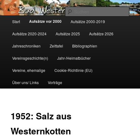
Zum
Gemeinsam für Bad Westernkotten
primären
Such
Inhalt
Hauptmenü
Aufsätze vor 2000
Start
Aufsätze 2000-2019
springen
Wolfgang Marcus
Aufsätze 2020-2024
Aufsätze 2025
Aufsätze 2026
Jahreschroniken
Zeittafel
Bibliographien
Vereinsgeschichte(n)
Jahr-/Heimatbücher
Vereine, ehemalige
Cookie-Richtlinie (EU)
Über uns/ Links
Vorträge
1952: Salz aus
Westernkotten