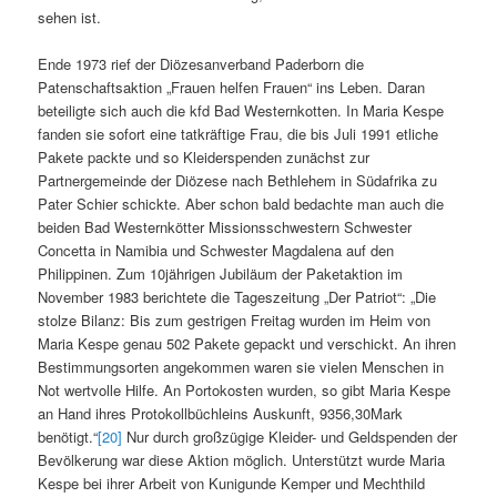
sehen ist.
Ende 1973 rief der Diözesanverband Paderborn die
Patenschaftsaktion „Frauen helfen Frauen“ ins Leben. Daran
beteiligte sich auch die kfd Bad Westernkotten. In Maria Kespe
fanden sie sofort eine tatkräftige Frau, die bis Juli 1991 etliche
Pakete packte und so Kleiderspenden zunächst zur
Partnergemeinde der Diözese nach Bethlehem in Südafrika zu
Pater Schier schickte. Aber schon bald bedachte man auch die
beiden Bad Westernkötter Missionsschwestern Schwester
Concetta in Namibia und Schwester Magdalena auf den
Philippinen. Zum 10jährigen Jubiläum der Paketaktion im
November 1983 berichtete die Tageszeitung „Der Patriot“: „Die
stolze Bilanz: Bis zum gestrigen Freitag wurden im Heim von
Maria Kespe genau 502 Pakete gepackt und verschickt. An ihren
Bestimmungsorten angekommen waren sie vielen Menschen in
Not wertvolle Hilfe. An Portokosten wurden, so gibt Maria Kespe
an Hand ihres Protokollbüchleins Auskunft, 9356,30Mark
benötigt.“
[20]
Nur durch großzügige Kleider- und Geldspenden der
Bevölkerung war diese Aktion möglich. Unterstützt wurde Maria
Kespe bei ihrer Arbeit von Kunigunde Kemper und Mechthild