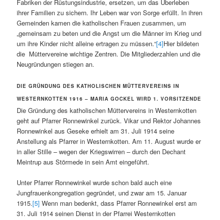
Fabriken der Rüstungsindustrie, ersetzen, um das Überleben
ihrer Familien zu sichern. Ihr Leben war von Sorge erfüllt. In ihren
Gemeinden kamen die katholischen Frauen zusammen, um
„gemeinsam zu beten und die Angst um die Männer im Krieg und
um ihre Kinder nicht alleine ertragen zu müssen.“
[4]
Hier bildeten
die Müttervereine wichtige Zentren. Die Mitgliederzahlen und die
Neugründungen stiegen an.
DIE GRÜNDUNG DES KATHOLISCHEN MÜTTERVEREINS IN
WESTERNKOTTEN 1916 – MARIA GOCKEL WIRD 1. VORSITZENDE
Die Gründung des katholischen Müttervereins in Westernkotten
geht auf Pfarrer Ronnewinkel zurück. Vikar und Rektor Johannes
Ronnewinkel aus Geseke erhielt am 31. Juli 1914 seine
Anstellung als Pfarrer in Westernkotten. Am 11. August wurde er
in aller Stille – wegen der Kriegswirren – durch den Dechant
Meintrup aus Störmede in sein Amt eingeführt.
Unter Pfarrer Ronnewinkel wurde schon bald auch eine
Jungfrauenkongregation gegründet, und zwar am 15. Januar
1915.
[5]
Wenn man bedenkt, dass Pfarrer Ronnewinkel erst am
31. Juli 1914 seinen Dienst in der Pfarrei Westernkotten