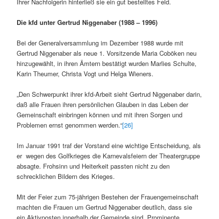
Ihrer Nachfolgerin hinterließ sie ein gut bestelltes Feld.
Die kfd unter Gertrud Niggenaber (1988 – 1996)
Bei der Generalversammlung im Dezember 1988 wurde mit
Gertrud Niggenaber als neue 1. Vorsitzende Maria Coböken neu
hinzugewählt, in ihren Ämtern bestätigt wurden Marlies Schulte,
Karin Theumer, Christa Vogt und Helga Wieners.
„Den Schwerpunkt ihrer kfd-Arbeit sieht Gertrud Niggenaber darin,
daß alle Frauen ihren persönlichen Glauben in das Leben der
Gemeinschaft einbringen können und mit ihren Sorgen und
Problemen ernst genommen werden.“
[26]
Im Januar 1991 traf der Vorstand eine wichtige Entscheidung, als
er wegen des Golfkrieges die Karnevalsfeiern der Theatergruppe
absagte. Frohsinn und Heiterkeit passten nicht zu den
schrecklichen Bildern des Krieges.
Mit der Feier zum 75-jährigen Bestehen der Frauengemeinschaft
machten die Frauen um Gertrud Niggenaber deutlich, dass sie
ein Aktivposten innerhalb der Gemeinde sind. Prominente