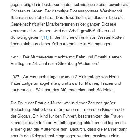
gegenseitig darin bestärken in den schwierigen Zeiten bewußt als
Christen zu leben. Der damalige Diözesanpräses Weihbischof
Baumann schrieb dazu: „Das Bewußtsein, an diesem Tage die
Gemeinschaft aller Mitarbeiterinnen in der ganzen Diözese
versammelt zu wissen, wird der Arbeit gewiß Auftrieb und
Schwung geben.“
[11]
In der Kirchenchronik von Westernkotten
finden sich aus dieser Zeit nur vereinzelte Eintragungen:
1933: „Der Mütterverein machte mit Bahn und Omnibus einen
Ausflug am 24. Juni nach Stromberg-Wadersloh.“
1937: „An Fastnachtstagen wurden 3 Einkehrtage von Herrn
Pater Ludgerus abgehalten, und zwar für Männer, Frauen und
Jungfrauen… Wallfahrt des Müttervereins nach Bödefeld.“
Die Rolle der Frau als Mutter war in dieser Zeit von großer
Bedeutung: Mutterkreuze für Frauen mit mehreren Kindern oder
der Slogan „Ein Kind für den Führer“, beschränkten die Frauen
allerdings auch in ihren Entfaltungsmöglichkeiten und legten sie
einseitig auf die Mutterrolle fest. Dadurch, dass die Männer dann
aber in den Kriegsdienst eingezogen wurden, bewiesen viele