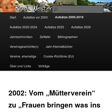
Zum
Gemeinsam für Bad Westernkotten
primären
Such
Inhalt
Hauptmenü
Aufsätze 2000-2019
Start
Aufsätze vor 2000
springen
Wolfgang Marcus
Aufsätze 2020-2024
Aufsätze 2025
Aufsätze 2026
Jahreschroniken
Zeittafel
Bibliographien
Vereinsgeschichte(n)
Jahr-/Heimatbücher
Vereine, ehemalige
Cookie-Richtlinie (EU)
Über uns/ Links
Vorträge
2002: Vom „Mütterverein“
zu „Frauen bringen was ins