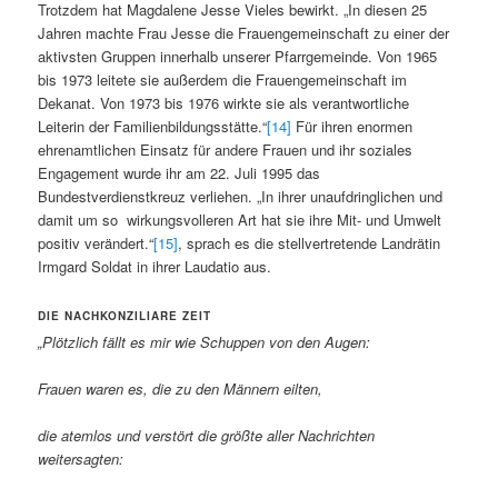
Trotzdem hat Magdalene Jesse Vieles bewirkt. „In diesen 25
Jahren machte Frau Jesse die Frauengemeinschaft zu einer der
aktivsten Gruppen innerhalb unserer Pfarrgemeinde. Von 1965
bis 1973 leitete sie außerdem die Frauengemeinschaft im
Dekanat. Von 1973 bis 1976 wirkte sie als verantwortliche
Leiterin der Familienbildungsstätte.“
[14]
Für ihren enormen
ehrenamtlichen Einsatz für andere Frauen und ihr soziales
Engagement wurde ihr am 22. Juli 1995 das
Bundestverdienstkreuz verliehen. „In ihrer unaufdringlichen und
damit um so wirkungsvolleren Art hat sie ihre Mit- und Umwelt
positiv verändert.“
[15]
, sprach es die stellvertretende Landrätin
Irmgard Soldat in ihrer Laudatio aus.
DIE NACHKONZILIARE
ZEIT
„Plötzlich fällt es mir wie Schuppen von den Augen:
Frauen waren es, die zu den Männern eilten,
die atemlos und verstört die größte aller Nachrichten
weitersagten: