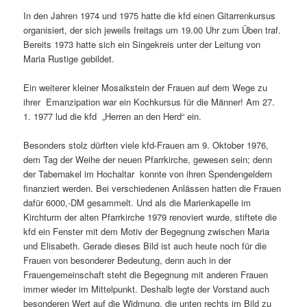
In den Jahren 1974 und 1975 hatte die kfd einen Gitarrenkursus
organisiert, der sich jeweils freitags um 19.00 Uhr zum Üben traf.
Bereits 1973 hatte sich ein Singekreis unter der Leitung von
Maria Rustige gebildet.
Ein weiterer kleiner Mosaikstein der Frauen auf dem Wege zu
ihrer Emanzipation war ein Kochkursus für die Männer! Am 27.
1. 1977 lud die kfd „Herren an den Herd“ ein.
Besonders stolz dürften viele kfd-Frauen am 9. Oktober 1976,
dem Tag der Weihe der neuen Pfarrkirche, gewesen sein; denn
der Tabernakel im Hochaltar konnte von ihren Spendengeldern
finanziert werden. Bei verschiedenen Anlässen hatten die Frauen
dafür 6000,-DM gesammelt. Und als die Marienkapelle im
Kirchturm der alten Pfarrkirche 1979 renoviert wurde, stiftete die
kfd ein Fenster mit dem Motiv der Begegnung zwischen Maria
und Elisabeth. Gerade dieses Bild ist auch heute noch für die
Frauen von besonderer Bedeutung, denn auch in der
Frauengemeinschaft steht die Begegnung mit anderen Frauen
immer wieder im Mittelpunkt. Deshalb legte der Vorstand auch
besonderen Wert auf die Widmung, die unten rechts im Bild zu