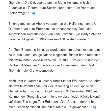
überreicht. Die Diözesanreferentin Maria Hollemann hielt im
Anschluß ein Referat zum Schwerpunktthema „Im Vertrauen
Dialog wagen“.
[24]
Einen gemütlichen Abend verbrachten die Helferinnen am 27.
Oktober 1988 zum Erntedank im Johanneshaus. Dazu die
schriftlichen Anmerkungen von Toni Erdmann: „70 Partybrötchen
haben nicht gereicht; 1989 müssen 100 bestellt werden!“
Auf Toni Erdmanns Initiative wurde unten im Johanneshaus eine
neue, funktionstüchtige Küche eingebaut. Bisher hatte man sich
mit gebrauchten Möbeln geholfen. Je 1000,-DM der kfd und der
Caritas bildeten den Grundstock der Finanzierung, den Rest
übernahm die Kirchengemeinde.
Nach über 20 Jahren aktiver Mitarbeit in der kfd, davon 12 Jahre
als zweite Vorsitzende und vier Jahre lang an der Spitze der
Gemeinschaft, wurde Toni Erdmann am 3. Dezember 1988 im
Rahmen der Generalversammlung verabschiedet. Rückblickend
auf diese Zeit sagte Toni Erdmann: „Die Arbeit in der kfd hat
mein Leben bereichert. Ich bin durch die kfd gewachsen!“
[25]