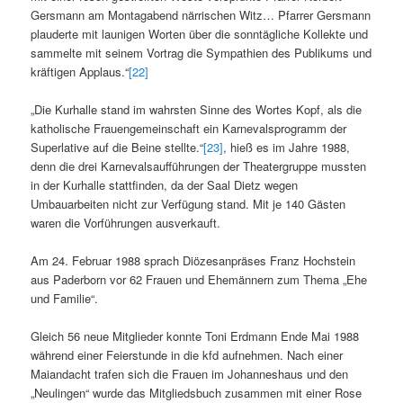
Gersmann am Montagabend närrischen Witz… Pfarrer Gersmann
plauderte mit launigen Worten über die sonntägliche Kollekte und
sammelte mit seinem Vortrag die Sympathien des Publikums und
kräftigen Applaus.“
[22]
„Die Kurhalle stand im wahrsten Sinne des Wortes Kopf, als die
katholische Frauengemeinschaft ein Karnevalsprogramm der
Superlative auf die Beine stellte.“
[23]
, hieß es im Jahre 1988,
denn die drei Karnevalsaufführungen der Theatergruppe mussten
in der Kurhalle stattfinden, da der Saal Dietz wegen
Umbauarbeiten nicht zur Verfügung stand. Mit je 140 Gästen
waren die Vorführungen ausverkauft.
Am 24. Februar 1988 sprach Diözesanpräses Franz Hochstein
aus Paderborn vor 62 Frauen und Ehemännern zum Thema „Ehe
und Familie“.
Gleich 56 neue Mitglieder konnte Toni Erdmann Ende Mai 1988
während einer Feierstunde in die kfd aufnehmen. Nach einer
Maiandacht trafen sich die Frauen im Johanneshaus und den
„Neulingen“ wurde das Mitgliedsbuch zusammen mit einer Rose