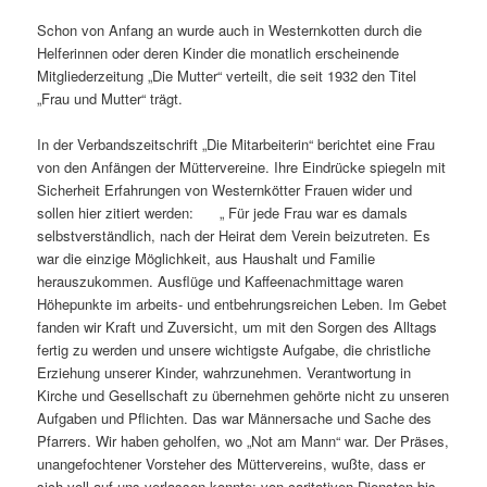
Schon von Anfang an wurde auch in Westernkotten durch die
Helferinnen oder deren Kinder die monatlich erscheinende
Mitgliederzeitung „Die Mutter“ verteilt, die seit 1932 den Titel
„Frau und Mutter“ trägt.
In der Verbandszeitschrift „Die Mitarbeiterin“ berichtet eine Frau
von den Anfängen der Müttervereine. Ihre Eindrücke spiegeln mit
Sicherheit Erfahrungen von Westernkötter Frauen wider und
sollen hier zitiert werden: „ Für jede Frau war es damals
selbstverständlich, nach der Heirat dem Verein beizutreten. Es
war die einzige Möglichkeit, aus Haushalt und Familie
herauszukommen. Ausflüge und Kaffeenachmittage waren
Höhepunkte im arbeits- und entbehrungsreichen Leben. Im Gebet
fanden wir Kraft und Zuversicht, um mit den Sorgen des Alltags
fertig zu werden und unsere wichtigste Aufgabe, die christliche
Erziehung unserer Kinder, wahrzunehmen. Verantwortung in
Kirche und Gesellschaft zu übernehmen gehörte nicht zu unseren
Aufgaben und Pflichten. Das war Männersache und Sache des
Pfarrers. Wir haben geholfen, wo „Not am Mann“ war. Der Präses,
unangefochtener Vorsteher des Müttervereins, wußte, dass er
sich voll auf uns verlassen konnte: von caritativen Diensten bis