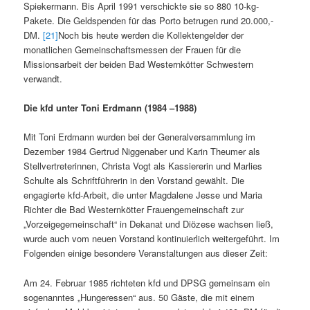
Spiekermann. Bis April 1991 verschickte sie so 880 10-kg-
Pakete. Die Geldspenden für das Porto betrugen rund 20.000,-
DM.
[21]
Noch bis heute werden die Kollektengelder der
monatlichen Gemeinschaftsmessen der Frauen für die
Missionsarbeit der beiden Bad Westernkötter Schwestern
verwandt.
Die kfd unter Toni Erdmann (1984 –1988)
Mit Toni Erdmann wurden bei der Generalversammlung im
Dezember 1984 Gertrud Niggenaber und Karin Theumer als
Stellvertreterinnen, Christa Vogt als Kassiererin und Marlies
Schulte als Schriftführerin in den Vorstand gewählt. Die
engagierte kfd-Arbeit, die unter Magdalene Jesse und Maria
Richter die Bad Westernkötter Frauengemeinschaft zur
„Vorzeigegemeinschaft“ in Dekanat und Diözese wachsen ließ,
wurde auch vom neuen Vorstand kontinuierlich weitergeführt. Im
Folgenden einige besondere Veranstaltungen aus dieser Zeit:
Am 24. Februar 1985 richteten kfd und DPSG gemeinsam ein
sogenanntes „Hungeressen“ aus. 50 Gäste, die mit einem