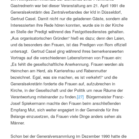
Gastrednerin war bei dieser Veranstaltung am 21. April 1991 die
Generalsekretärin des Zentralverbandes der kfd in Düsseldorf,
Gertrud Casel. Damit nicht nur die geladenen Gäste, sondern alle
Interessierten ihre Rede hören konnten, wurde sie in der Kirche
an Stelle der Predigt während des Festgottesdienstes gehalten.
„Aus organisatorischen Gründen“ hieß es dazu; denn den Laien,
und da besonders den Frauen, ist das Predigen von Rom offiziell
untersagt. Gertrud Casel ging während ihres bemerkenswerten
Vortrags auf die verschiedenen Lebensformen von Frauen ein:
„Es fehlt die gesellschaftliche Anerkennung. Frauen werden als
Heimchen am Herd, als Karrierefrau und Rabenmutter
bezeichnet. Egal, was sie machen, es ist verkehrt!“ und die
Generalsekretärin forderte die Frauen auf, aufzubrechen in
Kirche, in der Gesellschaft und der Politik um neue Räume der
Verantwortung miteinander zu finden.
[27]
Bürgermeister Franz-
Josef Spiekermann machte den Frauen beim anschließenden
Empfang Mut, sich weiter engagiert in der Gemeinde für ihre
Belange einzusetzen, da Frauen viele Dinge anders sehen als
Männer.
Schon bei der Generalversammlung im Dezember 1990 hatte die