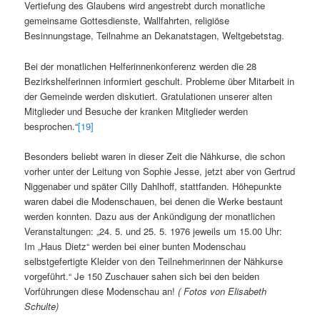
Vertiefung des Glaubens wird angestrebt durch monatliche
gemeinsame Gottesdienste, Wallfahrten, religiöse
Besinnungstage, Teilnahme an Dekanatstagen, Weltgebetstag.
Bei der monatlichen Helferinnenkonferenz werden die 28
Bezirkshelferinnen informiert geschult. Probleme über Mitarbeit in
der Gemeinde werden diskutiert. Gratulationen unserer alten
Mitglieder und Besuche der kranken Mitglieder werden
besprochen.“
[19]
Besonders beliebt waren in dieser Zeit die Nähkurse, die schon
vorher unter der Leitung von Sophie Jesse, jetzt aber von Gertrud
Niggenaber und später Cilly Dahlhoff, stattfanden. Höhepunkte
waren dabei die Modenschauen, bei denen die Werke bestaunt
werden konnten. Dazu aus der Ankündigung der monatlichen
Veranstaltungen: „24. 5. und 25. 5. 1976 jeweils um 15.00 Uhr:
Im „Haus Dietz“ werden bei einer bunten Modenschau
selbstgefertigte Kleider von den Teilnehmerinnen der Nähkurse
vorgeführt.“ Je 150 Zuschauer sahen sich bei den beiden
Vorführungen diese Modenschau an!
( Fotos von Elisabeth
Schulte)