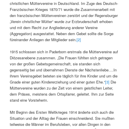
christlichen Müttervereine in Deutschland. Im Zuge des Deutsch-
Französischen Krieges 1870/71 wurde die Zusammenarbeit mit
den französischen Müttervereinen zerstört und der Regensburger
„Verein christlicher Mütter“ wurde zur Erzbruderschaft erhoben
und mit dem Recht zur Angliederung anderer Vereine
(Aggregation) ausgestattet. Neben dem Gebet sollte die Sorge
füreinander Anliegen der Mitglieder sein.
[2]
1915 schlossen sich in Paderborn erstmals die Müttervereine auf
Diözesanebene zusammen. „Die Frauen fühlten sich getragen
von der großen Gebetsgemeinschaft, sie standen sich
gegenseitig bei und übernahmen Dienste der Nächstenliebe….In
ihrem Vereinsgebet beteten sie täglich für ihre Kinder und um die
Gnade einer guten Kindererziehung und einer guten Ehe.“
[3]
Die
Müttervereine wurden zu der Zeit von einem geistlichen Leiter,
dem Präses, meistens dem Ortspfarrer, geleitet. Ihm zur Seite
stand eine Vorsteherin.
Mit Beginn des Ersten Weltkrieges 1914 änderte sich auch die
Situation und der Alltag der Frauen einschneidend. Sie mußten
teilweise die Männer im Berufsleben, vor allen Dingen in den