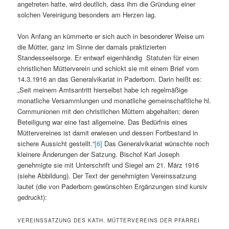
angetreten hatte, wird deutlich, dass ihm die Gründung einer
solchen Vereinigung besonders am Herzen lag.
Von Anfang an kümmerte er sich auch in besonderer Weise um
die Mütter, ganz im Sinne der damals praktizierten
Standesseelsorge. Er entwarf eigenhändig Statuten für einen
christlichen Mütterverein und schickt sie mit einem Brief vom
14.3.1916 an das Generalvikariat in Paderborn. Darin heißt es:
„Seit meinem Amtsantritt hierselbst habe ich regelmäßige
monatliche Versammlungen und monatliche gemeinschaftliche hl.
Communionen mit den christlichen Müttern abgehalten; deren
Beteiligung war eine fast allgemeine. Das Bedürfnis eines
Müttervereines ist damit erwiesen und dessen Fortbestand in
sichere Aussicht gestellt.“
[6]
Das Generalvikariat wünschte noch
kleinere Änderungen der Satzung. Bischof Karl Joseph
genehmigte sie mit Unterschrift und Siegel am 21. März 1916
(siehe Abbildung). Der Text der genehmigten Vereinssatzung
lautet (die von Paderborn gewünschten Ergänzungen sind kursiv
gedruckt):
VEREINSSATZUNG DES KATH. MÜTTERVEREINS DER PFARREI