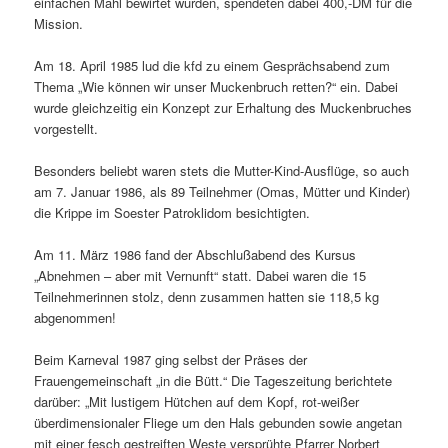
einfachen Mahl bewirtet wurden, spendeten dabei 400,-DM für die
Mission.
Am 18. April 1985 lud die kfd zu einem Gesprächsabend zum
Thema „Wie können wir unser Muckenbruch retten?“ ein. Dabei
wurde gleichzeitig ein Konzept zur Erhaltung des Muckenbruches
vorgestellt.
Besonders beliebt waren stets die Mutter-Kind-Ausflüge, so auch
am 7. Januar 1986, als 89 Teilnehmer (Omas, Mütter und Kinder)
die Krippe im Soester Patroklidom besichtigten.
Am 11. März 1986 fand der Abschlußabend des Kursus
„Abnehmen – aber mit Vernunft“ statt. Dabei waren die 15
Teilnehmerinnen stolz, denn zusammen hatten sie 118,5 kg
abgenommen!
Beim Karneval 1987 ging selbst der Präses der
Frauengemeinschaft „in die Bütt.“ Die Tageszeitung berichtete
darüber: „Mit lustigem Hütchen auf dem Kopf, rot-weißer
überdimensionaler Fliege um den Hals gebunden sowie angetan
mit einer fesch gestreiften Weste versprühte Pfarrer Norbert