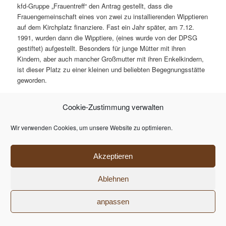
kfd-Gruppe „Frauentreff“ den Antrag gestellt, dass die
Frauengemeinschaft eines von zwei zu installierenden Wipptieren
auf dem Kirchplatz finanziere. Fast ein Jahr später, am 7.12.
1991, wurden dann die Wipptiere, (eines wurde von der DPSG
gestiftet) aufgestellt. Besonders für junge Mütter mit ihren
Kindern, aber auch mancher Großmutter mit ihren Enkelkindern,
ist dieser Platz zu einer kleinen und beliebten Begegnungsstätte
geworden.
Recht originell gestalteten die Mitglieder der kfd am 18. April
Cookie-Zustimmung verwalten
1996 das 80jährige Jubiläum ihrer Gemeinschaft und der damit
verbundenen Neuaufnahme von 40 Frauen. Mit einem
Wir verwenden Cookies, um unsere Website zu optimieren.
Salatbuffett stellten sie symbolisch die Vielfalt der
Frauengemeinschaft dar. Da gab es z.B. den Kartoffelsalat, der
für die bodenständigen Frauen stand, den Teufelssalat für die
Akzeptieren
temperamentvollen Mitglieder. Der Rote-Bete-Salat, bei dessen
Zubereitung man schon einmal schmutzige Hände bekommt,
Ablehnen
sollte die nicht immer leichte kfd-Arbeit symbolisieren, bei der
man auch schon mal kräftig zupacken muss.
anpassen
Bei der Generalversammlung am 12. Dezember 1996 bedankte