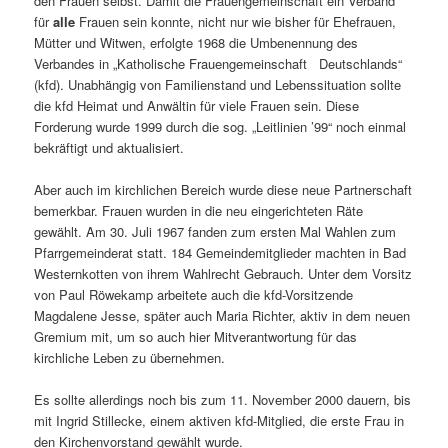
den Frauen selbst. Damit die Frauengemeinschaft ein Verband
für
alle
Frauen sein konnte, nicht nur wie bisher für Ehefrauen,
Mütter und Witwen, erfolgte 1968 die Umbenennung des
Verbandes in „Katholische Frauengemeinschaft Deutschlands“
(kfd). Unabhängig von Familienstand und Lebenssituation sollte
die kfd Heimat und Anwältin für viele Frauen sein. Diese
Forderung wurde 1999 durch die sog. „Leitlinien ’99“ noch einmal
bekräftigt und aktualisiert.
Aber auch im kirchlichen Bereich wurde diese neue Partnerschaft
bemerkbar. Frauen wurden in die neu eingerichteten Räte
gewählt. Am 30. Juli 1967 fanden zum ersten Mal Wahlen zum
Pfarrgemeinderat statt. 184 Gemeindemitglieder machten in Bad
Westernkotten von ihrem Wahlrecht Gebrauch. Unter dem Vorsitz
von Paul Röwekamp arbeitete auch die kfd-Vorsitzende
Magdalene Jesse, später auch Maria Richter, aktiv in dem neuen
Gremium mit, um so auch hier Mitverantwortung für das
kirchliche Leben zu übernehmen.
Es sollte allerdings noch bis zum 11. November 2000 dauern, bis
mit Ingrid Stillecke, einem aktiven kfd-Mitglied, die erste Frau in
den Kirchenvorstand gewählt wurde.