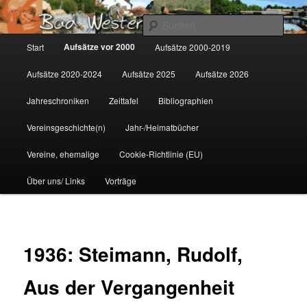
Zum
Gemeinsam für Bad Westernkotten
primären
Such
Inhalt
Hauptmenü
Aufsätze vor 2000
Start
Aufsätze 2000-2019
springen
Wolfgang Marcus
Aufsätze 2020-2024
Aufsätze 2025
Aufsätze 2026
Jahreschroniken
Zeittafel
Bibliographien
Vereinsgeschichte(n)
Jahr-/Heimatbücher
Vereine, ehemalige
Cookie-Richtlinie (EU)
Über uns/ Links
Vorträge
1936: Steimann, Rudolf,
Aus der Vergangenheit