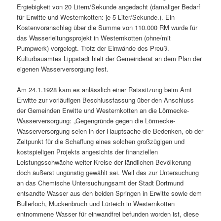
Ergiebigkeit von 20 Litern/Sekunde angedacht (damaliger Bedarf
für Erwitte und Westernkotten: je 5 Liter/Sekunde.). Ein
Kostenvoranschlag über die Summe von 110.000 RM wurde für
das Wasserleitungsprojekt in Westernkotten (ohne/mit
Pumpwerk) vorgelegt. Trotz der Einwände des Preuß.
Kulturbauamtes Lippstadt hielt der Gemeinderat an dem Plan der
eigenen Wasserversorgung fest.
Am 24.1.1928 kam es anlässlich einer Ratssitzung beim Amt
Erwitte zur vorläufigen Beschlussfassung über den Anschluss
der Gemeinden Erwitte und Westernkotten an die Lörmecke-
Wasserversorgung: „Gegengründe gegen die Lörmecke-
Wasserversorgung seien in der Hauptsache die Bedenken, ob der
Zeitpunkt für die Schaffung eines solchen großzügigen und
kostspieligen Projekts angesichts der finanziellen
Leistungsschwäche weiter Kreise der ländlichen Bevölkerung
doch äußerst ungünstig gewählt sei. Weil das zur Untersuchung
an das Chemische Untersuchungsamt der Stadt Dortmund
entsandte Wasser aus den beiden Springen in Erwitte sowie dem
Bullerloch, Muckenbruch und Lürteich in Westernkotten
entnommene Wasser für einwandfrei befunden worden ist, diese