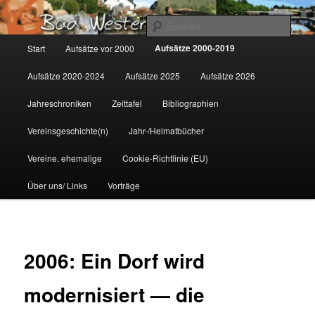
Zum
Gemeinsam für Bad Westernkotten
primären
Such
Inhalt
Hauptmenü
Aufsätze 2000-2019
Start
Aufsätze vor 2000
springen
Wolfgang Marcus
Aufsätze 2020-2024
Aufsätze 2025
Aufsätze 2026
Jahreschroniken
Zeittafel
Bibliographien
Vereinsgeschichte(n)
Jahr-/Heimatbücher
Vereine, ehemalige
Cookie-Richtlinie (EU)
Über uns/ Links
Vorträge
2006: Ein Dorf wird
modernisiert — die