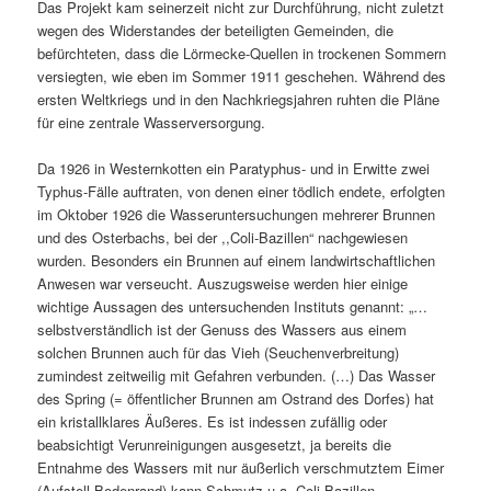
Das Projekt kam seinerzeit nicht zur Durchführung, nicht zuletzt
wegen des Widerstandes der beteiligten Gemeinden, die
befürchteten, dass die Lörmecke-Quellen in trockenen Sommern
versiegten, wie eben im Sommer 1911 geschehen. Während des
ersten Weltkriegs und in den Nachkriegsjahren ruhten die Pläne
für eine zentrale Wasserversorgung.
Da 1926 in Westernkotten ein Paratyphus- und in Erwitte zwei
Typhus-Fälle auftraten, von denen einer tödlich endete, erfolgten
im Oktober 1926 die Wasseruntersuchungen mehrerer Brunnen
und des Osterbachs, bei der ,,Coli-Bazillen“ nachgewiesen
wurden. Besonders ein Brunnen auf einem landwirtschaftlichen
Anwesen war verseucht. Auszugsweise werden hier einige
wichtige Aussagen des untersuchenden Instituts genannt: „…
selbstverständlich ist der Genuss des Wassers aus einem
solchen Brunnen auch für das Vieh (Seuchenverbreitung)
zumindest zeitweilig mit Gefahren verbunden. (…) Das Wasser
des Spring (= öffentlicher Brunnen am Ostrand des Dorfes) hat
ein kristallklares Äußeres. Es ist indessen zufällig oder
beabsichtigt Verunreinigungen ausgesetzt, ja bereits die
Entnahme des Wassers mit nur äußerlich verschmutztem Eimer
(Aufstell-Bodenrand) kann Schmutz u.a. Coli-Bazillen