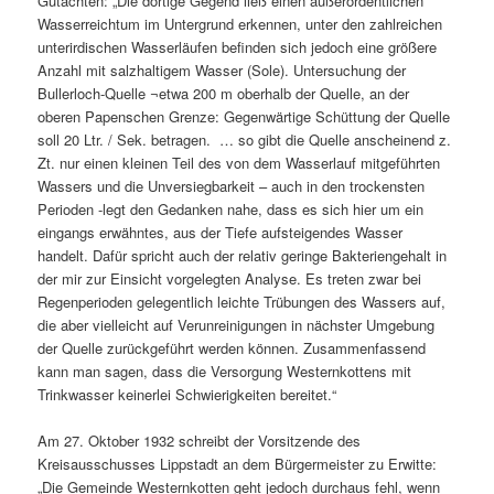
Gutachten: „Die dortige Gegend ließ einen außerordentlichen
Wasserreichtum im Untergrund erkennen, unter den zahlreichen
unterirdischen Wasserläufen befinden sich jedoch eine größere
Anzahl mit salzhaltigem Wasser (Sole). Untersuchung der
Bullerloch-Quelle ¬etwa 200 m oberhalb der Quelle, an der
oberen Papenschen Grenze: Gegenwärtige Schüttung der Quelle
soll 20 Ltr. / Sek. betragen. … so gibt die Quelle anscheinend z.
Zt. nur einen kleinen Teil des von dem Wasserlauf mitgeführten
Wassers und die Unversiegbarkeit – auch in den trockensten
Perioden -legt den Gedanken nahe, dass es sich hier um ein
eingangs erwähntes, aus der Tiefe aufsteigendes Wasser
handelt. Dafür spricht auch der relativ geringe Bakteriengehalt in
der mir zur Einsicht vorgelegten Analyse. Es treten zwar bei
Regenperioden gelegentlich leichte Trübungen des Wassers auf,
die aber vielleicht auf Verunreinigungen in nächster Umgebung
der Quelle zurückgeführt werden können. Zusammenfassend
kann man sagen, dass die Versorgung Westernkottens mit
Trinkwasser keinerlei Schwierigkeiten bereitet.“
Am 27. Oktober 1932 schreibt der Vorsitzende des
Kreisausschusses Lippstadt an dem Bürgermeister zu Erwitte:
„Die Gemeinde Westernkotten geht jedoch durchaus fehl, wenn