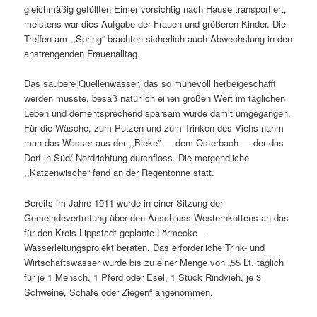
gleichmäßig gefüllten Eimer vorsichtig nach Hause transportiert,
meistens war dies Aufgabe der Frauen und größeren Kinder. Die
Treffen am ,,Spring“ brachten sicherlich auch Abwechslung in den
anstrengenden Frauenalltag.
Das saubere Quellenwasser, das so mühevoll herbeigeschafft
werden musste, besaß natürlich einen großen Wert im täglichen
Leben und dementsprechend sparsam wurde damit umgegangen.
Für die Wäsche, zum Putzen und zum Trinken des Viehs nahm
man das Wasser aus der ,,Bieke” — dem Osterbach — der das
Dorf in Süd/ Nordrichtung durchfloss. Die morgendliche
,,Katzenwische“ fand an der Regentonne statt.
Bereits im Jahre 1911 wurde in einer Sitzung der
Gemeindevertretung über den Anschluss Westernkottens an das
für den Kreis Lippstadt geplante Lörmecke—
Wasserleitungsprojekt beraten. Das erforderliche Trink- und
Wirtschaftswasser wurde bis zu einer Menge von „55 Lt. täglich
für je 1 Mensch, 1 Pferd oder Esel, 1 Stück Rindvieh, je 3
Schweine, Schafe oder Ziegen“ angenommen.