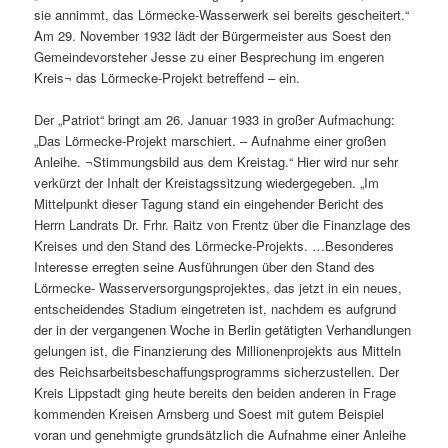
sie annimmt, das Lörmecke-Wasserwerk sei bereits gescheitert.“
Am 29. November 1932 lädt der Bürgermeister aus Soest den
Gemeindevorsteher Jesse zu einer Besprechung im engeren
Kreis¬ das Lörmecke-Projekt betreffend – ein.
Der „Patriot“ bringt am 26. Januar 1933 in großer Aufmachung:
„Das Lörmecke-Projekt marschiert. – Aufnahme einer großen
Anleihe. ¬Stimmungsbild aus dem Kreistag.“ Hier wird nur sehr
verkürzt der Inhalt der Kreistagssitzung wiedergegeben. „Im
Mittelpunkt dieser Tagung stand ein eingehender Bericht des
Herrn Landrats Dr. Frhr. Raitz von Frentz über die Finanzlage des
Kreises und den Stand des Lörmecke-Projekts. …Besonderes
Interesse erregten seine Ausführungen über den Stand des
Lörmecke- Wasserversorgungsprojektes, das jetzt in ein neues,
entscheidendes Stadium eingetreten ist, nachdem es aufgrund
der in der vergangenen Woche in Berlin getätigten Verhandlungen
gelungen ist, die Finanzierung des Millionenprojekts aus Mitteln
des Reichsarbeitsbeschaffungsprogramms sicherzustellen. Der
Kreis Lippstadt ging heute bereits den beiden anderen in Frage
kommenden Kreisen Arnsberg und Soest mit gutem Beispiel
voran und genehmigte grundsätzlich die Aufnahme einer Anleihe