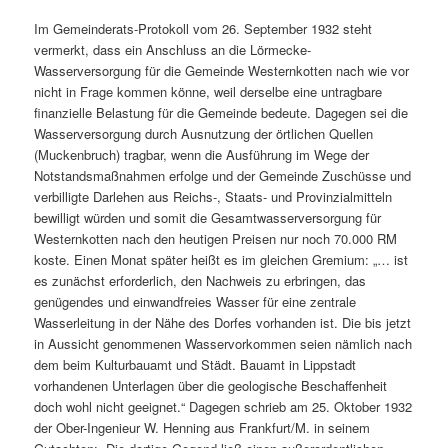
Im Gemeinderats-Protokoll vom 26. September 1932 steht
vermerkt, dass ein Anschluss an die Lörmecke-
Wasserversorgung für die Gemeinde Westernkotten nach wie vor
nicht in Frage kommen könne, weil derselbe eine untragbare
finanzielle Belastung für die Gemeinde bedeute. Dagegen sei die
Wasserversorgung durch Ausnutzung der örtlichen Quellen
(Muckenbruch) tragbar, wenn die Ausführung im Wege der
Notstandsmaßnahmen erfolge und der Gemeinde Zuschüsse und
verbilligte Darlehen aus Reichs-, Staats- und Provinzialmitteln
bewilligt würden und somit die Gesamtwasserversorgung für
Westernkotten nach den heutigen Preisen nur noch 70.000 RM
koste. Einen Monat später heißt es im gleichen Gremium: „… ist
es zunächst erforderlich, den Nachweis zu erbringen, das
genügendes und einwandfreies Wasser für eine zentrale
Wasserleitung in der Nähe des Dorfes vorhanden ist. Die bis jetzt
in Aussicht genommenen Wasservorkommen seien nämlich nach
dem beim Kulturbauamt und Städt. Bauamt in Lippstadt
vorhandenen Unterlagen über die geologische Beschaffenheit
doch wohl nicht geeignet.“ Dagegen schrieb am 25. Oktober 1932
der Ober-Ingenieur W. Henning aus Frankfurt/M. in seinem