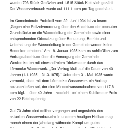
wurden 798 Stück Großvieh und 1.515 Stück Kleinvieh gezählt.
Der Wasserverbrauch wurde auf 111,1 cbm pro Tag geschätzt.
Im Gemeinderats-Protokoll vom 22. Juni 1934 ist zu lesen:
„Gegen eine Polizeiverordnung über den Anschluss der bebauten
Grundstücke an die Wasserleitung der Gemeinde sowie einer
entsprechenden Ortssatzung über Benutzung, Betrieb und
Unterhaltung der Wasserleitung in der Gemeinde werden keine
Bedenken erhoben.“ Am 18. Januar 1935 kam es schließlich zum
Vertragsabschluss über die Versorgung der Gemeinde
Westernkotten mit einwandfreiem Trinkwasser durch das
Lörmecke-Wasserwerk. „Der Vertrag läuft auf die Dauer von 40
Jahren (1.1.1935 – 31.3.1975).“ Unter dem 31. Mai 1935 wurde
vermerkt, dass mit dem Lörmecke-Wasserwerk ein Vertrag
abzuschließen sei, der eine Mindestwasserabnahme von 117,8
cbm tägl. – über 40 Jahre – vorsieht, bei einem Kubikmeter-Preis
von 22 Reichspfennig.
Gut 70 Jahre sind seither vergangen und angesichts des
aktuellen Wasserverbrauchs in unserem heutigen Heilbad mag
manch einem der jahrelang währende Kampf um gutes