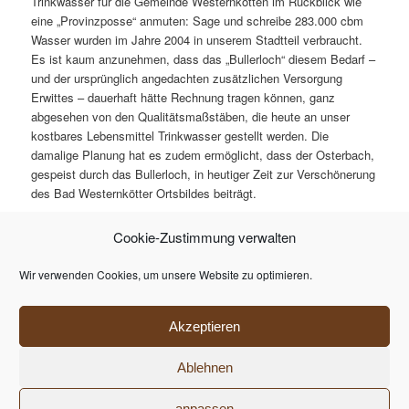
Trinkwasser für die Gemeinde Westernkotten im Rückblick wie
eine „Provinzposse“ anmuten: Sage und schreibe 283.000 cbm
Wasser wurden im Jahre 2004 in unserem Stadtteil verbraucht.
Es ist kaum anzunehmen, dass das „Bullerloch“ diesem Bedarf –
und der ursprünglich angedachten zusätzlichen Versorgung
Erwittes – dauerhaft hätte Rechnung tragen können, ganz
abgesehen von den Qualitätsmaßstäben, die heute an unser
kostbares Lebensmittel Trinkwasser gestellt werden. Die
damalige Planung hat es zudem ermöglicht, dass der Osterbach,
gespeist durch das Bullerloch, in heutiger Zeit zur Verschönerung
des Bad Westernkötter Ortsbildes beiträgt.
Quellen:
Cookie-Zustimmung verwalten
Stadtarchiv Erwitte C1, 1100-1106,
Wir verwenden Cookies, um unsere Website zu optimieren.
Patriot Lippstadt, 26.1.1933
Mitteilung Wolfgang Hasse, Lörmecke-Wasserwerk Erwitte
Akzeptieren
2005
Ablehnen
Datenschutzerklärung
Stolz präsentiert von WordPress
anpassen