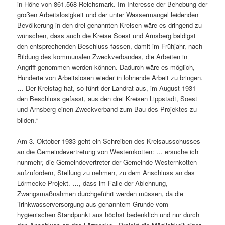
in Höhe von 861.568 Reichsmark. Im Interesse der Behebung der
großen Arbeitslosigkeit und der unter Wassermangel leidenden
Bevölkerung in den drei genannten Kreisen wäre es dringend zu
wünschen, dass auch die Kreise Soest und Arnsberg baldigst
den entsprechenden Beschluss fassen, damit im Frühjahr, nach
Bildung des kommunalen Zweckverbandes, die Arbeiten in
Angriff genommen werden können. Dadurch wäre es möglich,
Hunderte von Arbeitslosen wieder in lohnende Arbeit zu bringen.
… Der Kreistag hat, so führt der Landrat aus, im August 1931
den Beschluss gefasst, aus den drei Kreisen Lippstadt, Soest
und Arnsberg einen Zweckverband zum Bau des Projektes zu
bilden.“
Am 3. Oktober 1933 geht ein Schreiben des Kreisausschusses
an die Gemeindevertretung von Westernkotten: … ersuche ich
nunmehr, die Gemeindevertreter der Gemeinde Westernkotten
aufzufordern, Stellung zu nehmen, zu dem Anschluss an das
Lörmecke-Projekt. …, dass im Falle der Ablehnung,
Zwangsmaßnahmen durchgeführt werden müssen, da die
Trinkwasserversorgung aus genanntem Grunde vom
hygienischen Standpunkt aus höchst bedenklich und nur durch