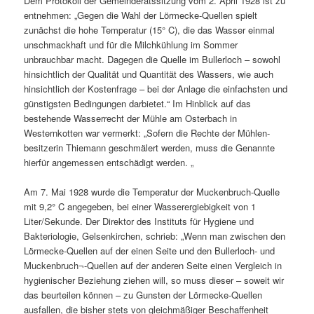
Dem Protokoll der Gemeinderatssitzung vom 2. April 1928 ist zu
entnehmen: „Gegen die Wahl der Lörmecke-Quellen spielt
zunächst die hohe Temperatur (15° C), die das Wasser einmal
unschmackhaft und für die Milchkühlung im Sommer
unbrauchbar macht. Dagegen die Quelle im Bullerloch – sowohl
hinsichtlich der Qualität und Quantität des Wassers, wie auch
hinsichtlich der Kostenfrage – bei der Anlage die einfachsten und
günstigsten Bedingungen darbietet.“ Im Hinblick auf das
bestehende Wasserrecht der Mühle am Osterbach in
Westernkotten war vermerkt: „Sofern die Rechte der Mühlen-
besitzerin Thiemann geschmälert werden, muss die Genannte
hierfür angemessen entschädigt werden. „
Am 7. Mai 1928 wurde die Temperatur der Muckenbruch-Quelle
mit 9,2° C angegeben, bei einer Wasserergiebigkeit von 1
Liter/Sekunde. Der Direktor des Instituts für Hygiene und
Bakteriologie, Gelsenkirchen, schrieb: „Wenn man zwischen den
Lörmecke-Quellen auf der einen Seite und den Bullerloch- und
Muckenbruch¬-Quellen auf der anderen Seite einen Vergleich in
hygienischer Beziehung ziehen will, so muss dieser – soweit wir
das beurteilen können – zu Gunsten der Lörmecke-Quellen
ausfallen, die bisher stets von gleichmäßiger Beschaffenheit