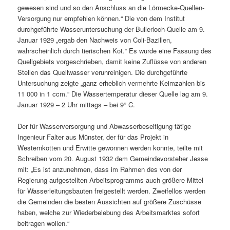
gewesen sind und so den Anschluss an die Lörmecke-Quellen-
Versorgung nur empfehlen können.“ Die von dem Institut
durchgeführte Wasseruntersuchung der Bullerloch-Quelle am 9.
Januar 1929 „ergab den Nachweis von Coli-Bazillen,
wahrscheinlich durch tierischen Kot.“ Es wurde eine Fassung des
Quellgebiets vorgeschrieben, damit keine Zuflüsse von anderen
Stellen das Quellwasser verunreinigen. Die durchgeführte
Untersuchung zeigte „ganz erheblich vermehrte Keimzahlen bis
11 000 in 1 ccm.“ Die Wassertemperatur dieser Quelle lag am 9.
Januar 1929 – 2 Uhr mittags – bei 9° C.
Der für Wasserversorgung und Abwasserbeseitigung tätige
Ingenieur Falter aus Münster, der für das Projekt in
Westernkotten und Erwitte gewonnen werden konnte, teilte mit
Schreiben vom 20. August 1932 dem Gemeindevorsteher Jesse
mit: „Es ist anzunehmen, dass im Rahmen des von der
Regierung aufgestellten Arbeitsprogramms auch größere Mittel
für Wasserleitungsbauten freigestellt werden. Zweifellos werden
die Gemeinden die besten Aussichten auf größere Zuschüsse
haben, welche zur Wiederbelebung des Arbeitsmarktes sofort
beitragen wollen.“