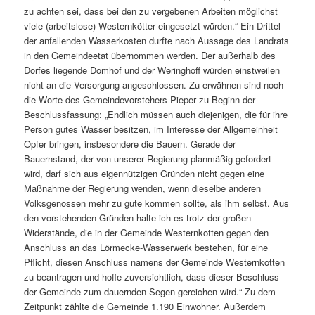
zu achten sei, dass bei den zu vergebenen Arbeiten möglichst
viele (arbeitslose) Westernkötter eingesetzt würden.“ Ein Drittel
der anfallenden Wasserkosten durfte nach Aussage des Landrats
in den Gemeindeetat übernommen werden. Der außerhalb des
Dorfes liegende Domhof und der Weringhoff würden einstweilen
nicht an die Versorgung angeschlossen. Zu erwähnen sind noch
die Worte des Gemeindevorstehers Pieper zu Beginn der
Beschlussfassung: „Endlich müssen auch diejenigen, die für ihre
Person gutes Wasser besitzen, im Interesse der Allgemeinheit
Opfer bringen, insbesondere die Bauern. Gerade der
Bauernstand, der von unserer Regierung planmäßig gefordert
wird, darf sich aus eigennützigen Gründen nicht gegen eine
Maßnahme der Regierung wenden, wenn dieselbe anderen
Volksgenossen mehr zu gute kommen sollte, als ihm selbst. Aus
den vorstehenden Gründen halte ich es trotz der großen
Widerstände, die in der Gemeinde Westernkotten gegen den
Anschluss an das Lörmecke-Wasserwerk bestehen, für eine
Pflicht, diesen Anschluss namens der Gemeinde Westernkotten
zu beantragen und hoffe zuversichtlich, dass dieser Beschluss
der Gemeinde zum dauernden Segen gereichen wird.“ Zu dem
Zeitpunkt zählte die Gemeinde 1.190 Einwohner. Außerdem