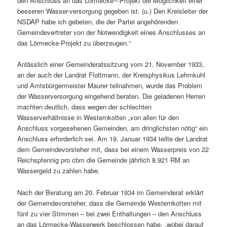
den Anschluss an das Lörmecke¬-Projekt die Möglichkeit einer
besseren Wasser-versorgung gegeben ist. (u.) Den Kreisleiter der
NSDAP habe ich gebeten, die der Partei angehörenden
Gemeindevertreter von der Notwendigkeit eines Anschlusses an
das Lörmecke-Projekt zu überzeugen.“
Anlässlich einer Gemeinderatssitzung vom 21. November 1933,
an der auch der Landrat Flottmann, der Kreisphysikus Lehmkuhl
und Amtsbürgermeister Maurer teilnahmen, wurde das Problem
der Wasserversorgung eingehend beraten. Die geladenen Herren
machten deutlich, dass wegen der schlechten
Wasserverhältnisse in Westernkotten „von allen für den
Anschluss vorgesehenen Gemeinden, am dringlichsten nötig“ ein
Anschluss erforderlich sei. Am 19. Januar 1934 teilte der Landrat
dem Gemeindevorsteher mit, dass bei einem Wasserpreis von 22
Reichspfennig pro cbm die Gemeinde jährlich 8.921 RM an
Wassergeld zu zahlen habe.
Nach der Beratung am 20. Februar 1934 im Gemeinderat erklärt
der Gemeindevorsteher, dass die Gemeinde Westernkotten mit
fünf zu vier Stimmen – bei zwei Enthaltungen – den Anschluss
an das Lörmecke-Wasserwerk beschlossen habe, „wobei darauf