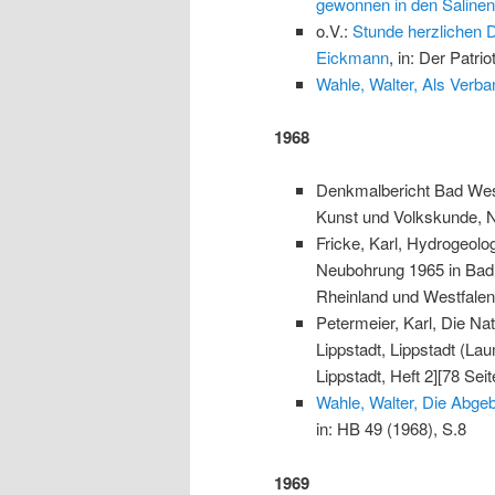
gewonnen in den Salinen
o.V.:
Stunde herzlichen D
Eickmann
, in: Der Patri
Wahle, Walter, Als Verba
1968
Denkmalbericht Bad Weste
Kunst und Volkskunde, Nr
Fricke, Karl, Hydrogeol
Neubohrung 1965 in Bad W
Rheinland und Westfalen
Petermeier, Karl, Die Na
Lippstadt, Lippstadt (L
Lippstadt, Heft 2][78 Seit
Wahle, Walter, Die Abgeb
in: HB 49 (1968), S.8
1969