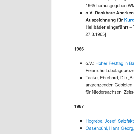
1965 herausgegeben.W
o.V
.
Dankbare Anerkenn
Auszeichnung für
Kurd
Heilbäder eingeführt
– 
27.3.1965]
1966
o.V.:
Hoher Festtag in B
Feierliche Lobetagsproze
Tacke, Eberhard, Die „B
angrenzenden Gebieten n
für Niedersachsen: Zeits
1967
Hogrebe, Josef, Salzfakt
Ossenbühl, Hans Georg, S