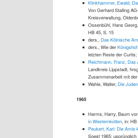
Klinkhammer, Ewald, Da
Von Gerhard Stalling AG
Kreisverwaltung, Oldenb
Ossenbühl, Hans Georg
HB 45, S. 15
ders.,
Das Kölnische Amt
ders., Wie der
Königshof
letzten Reste der Curtis;
Reichmann, Franz, Das A
Landkreis Lippstadt, hrs
Zusammenarbeit mit der 
Wahle, Walter,
Die Juden
1965
Harms, Harry, Baum von 
in Westernkotten
, in: HB
Peukert, Karl: Die Ami
Soest 1965; usprünglich 