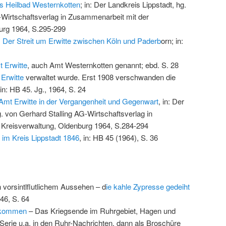
s Heilbad Westernkotten
; in: Der Landkreis Lippstadt, hg.
-Wirtschaftsverlag in Zusammenarbeit mit der
urg 1964, S.295-299
,
Der Streit um Erwitte zwischen Köln und Paderb
orn; in:
 Erwitte
, auch Amt Westernkotten genannt; ebd. S. 28
 Erwitte
verwaltet wurde. Erst 1908 verschwanden die
 in: HB 45. Jg., 1964, S. 24
mt Erwitte in der Vergangenheit und Gegenwart
, in: Der
g. von Gerhard Stalling AG-Wirtschaftsverlag in
Kreisverwaltung, Oldenburg 1964, S.284-294
 im Kreis Lippstadt 1846
, in: HB 45 (1964), S. 36
vorsintlflutlichem Aussehen – d
ie kahle Zypresse gedeiht
 46, S. 64
s kommen
– Das Kriegsende im Ruhrgebiet, Hagen und
Serie u.a. in den Ruhr-Nachrichten, dann als Broschüre