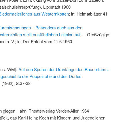
ealschullehrerprüfung), Lippstadt 1960
iedermeierliches aus Westernkotten
; in: Heimatblätter 41
urentsendungen – Besonders auch aus den
ternkotten stellt ausführlichen Leitplan auf
— Großzügige
en o. V.; in: Der Patriot vom 11.6.1960
ens. WM]:
Auf den Spuren der Uranfänge des Bauerntums.
gsgeschichte der Pöppelsche und des Dorfes
3 (1962), S.37-38
giegen Hahn, Theaterverlag Verden/Aller 1964
tück, das Karl-Heinz Koch mit Kindern und Jugendlichen