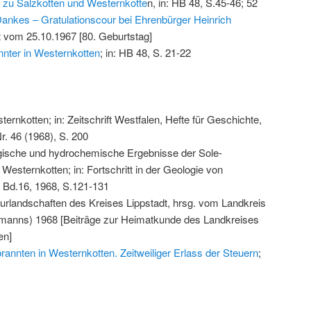
 zu Salzkotten und Westernkotte
n, in: HB 48, S.45-46; 52
ankes – Gratulationscour bei Ehrenbürger Heinrich
ot vom 25.10.1967 [80. Geburtstag]
nnter in Westernkotten
; in: HB 48, S. 21-22
rnkotten; in: Zeitschrift Westfalen, Hefte für Geschichte,
. 46 (1968), S. 200
ogische und hydrochemische Ergebnisse der Sole-
esternkotten; in: Fortschritt in der Geologie von
 Bd.16, 1968, S.121-131
turlandschaften des Kreises Lippstadt, hrsg. vom Landkreis
aumanns) 1968 [Beiträge zur Heimatkunde des Landkreises
en]
rannten in Westernkotten. Zeitweiliger Erlass der Steuern
;