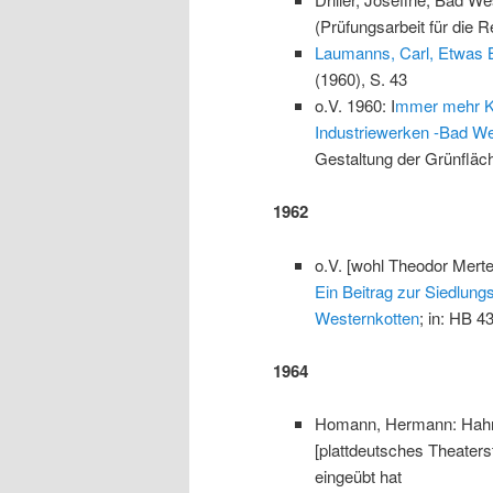
(Prüfungsarbeit für die R
Laumanns, Carl, Etwas B
(1960), S. 43
o.V. 1960: I
mmer mehr K
Industriewerken -Bad Wes
Gestaltung der Grünfläch
1962
o.V. [wohl Theodor Mert
Ein Beitrag zur Siedlun
Westernkotten
; in: HB 4
1964
Homann, Hermann: Hahn 
[plattdeutsches Theaters
eingeübt hat