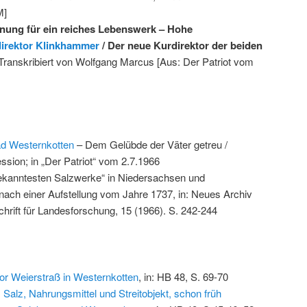
M]
ung für ein reiches Lebenswerk – Hohe
irektor Klinkhammer
/ Der neue Kurdirektor der beiden
Transkribiert von Wolfgang Marcus [Aus: Der Patriot vom
ad Westernkotten
– Dem Gelübde der Väter getreu /
ssion; in „Der Patriot“ vom 2.7.1966
ekanntesten Salzwerke“ in Niedersachsen und
ach einer Aufstellung vom Jahre 1737, in: Neues Archiv
chrift für Landesforschung, 15 (1966). S. 242-244
or Weierstraß in Westernkotten
, in: HB 48, S. 69-70
alz, Nahrungsmittel und Streitobjekt, schon früh