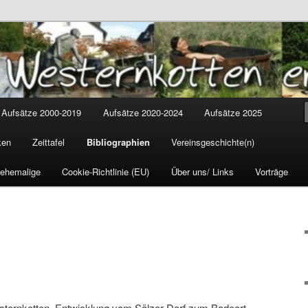
tten
cus
Aufsätze 2000-2019
Aufsätze 2020-2024
Aufsätze 2025
ken
Zeittafel
Bibliographien
Vereinsgeschichte(n)
 ehemalige
Cookie-Richtlinie (EU)
Über uns/ Links
Vorträge
esternkotten. Entwicklung vom Sälzer-Dorf zum Badeort.