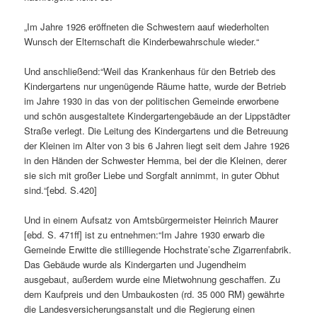
„Im Jahre 1926 eröffneten die Schwestern aauf wiederholten
Wunsch der Elternschaft die Kinderbewahrschule wieder.“
Und anschließend:“Weil das Krankenhaus für den Betrieb des
Kindergartens nur ungenügende Räume hatte, wurde der Betrieb
im Jahre 1930 in das von der politischen Gemeinde erworbene
und schön ausgestaltete Kindergartengebäude an der Lippstädter
Straße verlegt. Die Leitung des Kindergartens und die Betreuung
der Kleinen im Alter von 3 bis 6 Jahren liegt seit dem Jahre 1926
in den Händen der Schwester Hemma, bei der die Kleinen, derer
sie sich mit großer Liebe und Sorgfalt annimmt, in guter Obhut
sind.“[ebd. S.420]
Und in einem Aufsatz von Amtsbürgermeister Heinrich Maurer
[ebd. S. 471ff] ist zu entnehmen:“Im Jahre 1930 erwarb die
Gemeinde Erwitte die stilliegende Hochstrate’sche Zigarrenfabrik.
Das Gebäude wurde als Kindergarten und Jugendheim
ausgebaut, außerdem wurde eine Mietwohnung geschaffen. Zu
dem Kaufpreis und den Umbaukosten (rd. 35 000 RM) gewährte
die Landesversicherungsanstalt und die Regierung einen