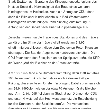
Stadt Erwitte nach Beratung des Kindergartenbedarfsplans des
Kreises Soest die Notwendigkeit des Baus eines weiteren
Kindergartens im Heilbad an. Auch ein Antrag der CDU, dann
doch die Eikeloher Kinder ebenfalls in Bad Westernkötter
Kindergärten unterzubringen, fand einhellig Zustimmung. Zu
Anfang sah der Bedarf nach einer 2-Gruppen-Anlage aus.
Zunächst waren nun die Fragen des Standortes und des Trägers
zu klären. Im Sinne der Trägervielfalt wurde am 9.3.95
einstimmig beschlossen, diese dem Deutschen Roten Kreuz zu
übertragen. Die Standortfrage wurde kontrovers diskutiert. Die
CDU favorisierte den Spielplatz an der Spielplatzstraße, die SPD
die Wiese „Auf der Bleiche“ an der Antoniusstraße.
Am 18.9.1995 fand eine Bürgerversammlung dazu statt mit etwa
100 Teilnehmern. Auch hier gab es noch keine endgültige
Klärung, diese sollte ein Ortstermin bringen. Dabei sprachen sich
am 24.9. 1995die meisten der etwa 70 Anlieger für die Bleiche
aus. Am 12.10.1995 fiel dann im Stadtrat auf Drängen der CDU
und unter Hnweis auf den Hochwasserschutz die Entscheidung
für den Standort an der Spielplatzstraße. Der vorhandene
Spielplatz soll kompett auf die Bleichwiese verlegt werden.