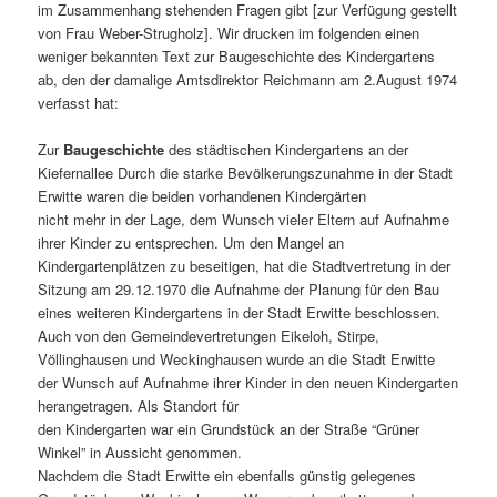
im Zusammenhang stehenden Fragen gibt [zur Verfügung gestellt
von Frau Weber-Strugholz]. Wir drucken im folgenden einen
weniger bekannten Text zur Baugeschichte des Kindergartens
ab, den der damalige Amtsdirektor Reichmann am 2.August 1974
verfasst hat:
Zur
Baugeschichte
des städtischen Kindergartens an der
Kiefernallee Durch die starke Bevölkerungszunahme in der Stadt
Erwitte waren die beiden vorhandenen Kindergärten
nicht mehr in der Lage, dem Wunsch vieler Eltern auf Aufnahme
ihrer Kinder zu entsprechen. Um den Mangel an
Kindergartenplätzen zu beseitigen, hat die Stadtvertretung in der
Sitzung am 29.12.1970 die Aufnahme der Planung für den Bau
eines weiteren Kindergartens in der Stadt Erwitte beschlossen.
Auch von den Gemeindevertretungen Eikeloh, Stirpe,
Völlinghausen und Weckinghausen wurde an die Stadt Erwitte
der Wunsch auf Aufnahme ihrer Kinder in den neuen Kindergarten
herangetragen. Als Standort für
den Kindergarten war ein Grundstück an der Straße “Grüner
Winkel” in Aussicht genommen.
Nachdem die Stadt Erwitte ein ebenfalls günstig gelegenes