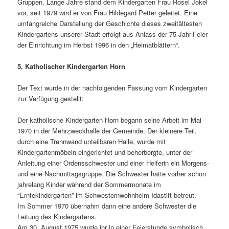
Gruppen. Lange Jahre stand dem Kindergarten Frau Rosel Jokel
vor, seit 1979 wird er von Frau Hildegard Petter geleitet. Eine
umfangreiche Darstellung der Geschichte dieses zweitältesten
Kindergartens unserer Stadt erfolgt aus Anlass der 75-Jahr-Feier
der Einrichtung im Herbst 1996 in den „Heimatblättern“.
5. Katholischer Kindergarten Horn
Der Text wurde in der nachfolgenden Fassung vom Kindergarten
zur Verfügung gestellt:
Der katholische Kindergarten Horn begann seine Arbeit im Mai
1970 in der Mehrzweckhalle der Gemeinde. Der kleinere Teil,
durch eine Trennwand unteilbaren Halle, wurde mit
Kindergartenmöbeln eingerichtet und beherbergte, unter der
Anleitung einer Ordensschwester und einer Helferin ein Morgens-
und eine Nachmittagsgruppe. Die Schwester hatte vorher schon
jahrelang Kinder während der Sommermonate im
“Erntekindergarten” im Schwesternwohnheim Idastift betreut.
Im Sommer 1970 übernahm dann eine andere Schwester die
Leitung des Kindergartens.
Am 30, August 1975 wurde ihr in einer Feierstunde symbolisch