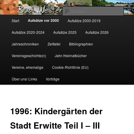
Zum
Gemeinsam für Bad Westernkotten
primären
Such
Inhalt
Hauptmenü
Aufsätze vor 2000
Start
Aufsätze 2000-2019
springen
Wolfgang Marcus
Aufsätze 2020-2024
Aufsätze 2025
Aufsätze 2026
Jahreschroniken
Zeittafel
Bibliographien
Vereinsgeschichte(n)
Jahr-/Heimatbücher
Vereine, ehemalige
Cookie-Richtlinie (EU)
Über uns/ Links
Vorträge
1996: Kindergärten der
Stadt Erwitte Teil I – III