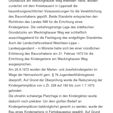
Grundstück am Weckinghauser Weg erworben ‘hatte, wurden
zunächst mit dem Kreisbauamt in Lippstadt die
bauordnungsrechtlichen Voraussetzungen für die Verwirklichung
des Bauvorhabens geprüft. Beide Standorte entsprachen den
Richtlinien des Landes NW für die Errichtung eines
Kindergartens. Die verkehrsgünstige Lage des städtischen
Grundstücks am Weckinghauser Weg war schließlich
ausschlaggebend für die Festlegung des endgültigen Standortes.
Auch der Landschaftsverband Westfalen-Lippe –
Landesjugendamt – in Münster.hatte sich bei einer mündlichen
Erörterung des Bauvorhabens am 21. Februar 1973 für die
Errichtung des Kindergartens am Weckinghauser Weg
ausgesprochen.
Am 25.9.1972 wurden der Marien- und Josefskindergarten im
Wege der Heimaufsicht gem. § 78 Jugendwohlfahrtsgesetz
überprüft, Auf Grund der Überprüfung wurde die Reduzierung der
Kindergartenplätze von z.Zt. 228 auf 180 bis zum 1.7.1973
gefordert.
Die ohnehin schwierige Platzfrage in den Kindergärten wurde
dadurch noch prekärer. Um dem großen Bedarf an
Kindergartenplätzen baldmöglichst gerecht zu werden, wurde der
Bau eines Kindergartens in Fertigbauweise gewählt. Auf Grund