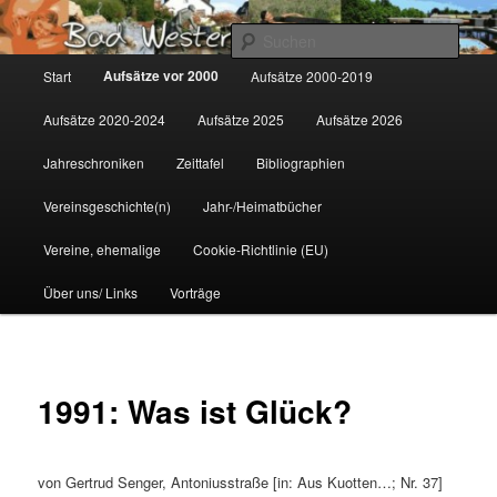
Zum
Gemeinsam für Bad Westernkotten
primären
Such
Inhalt
Hauptmenü
Aufsätze vor 2000
Start
Aufsätze 2000-2019
springen
Wolfgang Marcus
Aufsätze 2020-2024
Aufsätze 2025
Aufsätze 2026
Jahreschroniken
Zeittafel
Bibliographien
Vereinsgeschichte(n)
Jahr-/Heimatbücher
Vereine, ehemalige
Cookie-Richtlinie (EU)
Über uns/ Links
Vorträge
1991: Was ist Glück?
von Gertrud Senger, Antoniusstraße [in: Aus Kuotten…; Nr. 37]