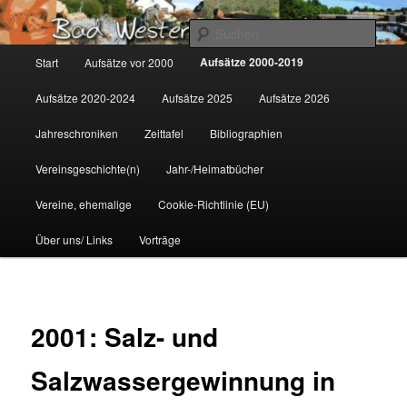
Zum
Gemeinsam für Bad Westernkotten
primären
Such
Inhalt
Hauptmenü
Aufsätze 2000-2019
Start
Aufsätze vor 2000
springen
Wolfgang Marcus
Aufsätze 2020-2024
Aufsätze 2025
Aufsätze 2026
Jahreschroniken
Zeittafel
Bibliographien
Vereinsgeschichte(n)
Jahr-/Heimatbücher
Vereine, ehemalige
Cookie-Richtlinie (EU)
Über uns/ Links
Vorträge
2001: Salz- und
Salzwassergewinnung in