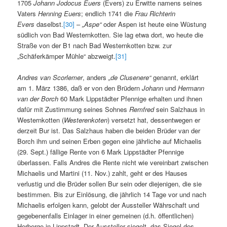
1705
Johann Jodocus Euers
(Evers) zu Erwitte namens seines
Vaters
Henning Euers
; endlich 1741 die
Frau Richterin
Evers
daselbst.
[30]
–
„Aspe“
oder Aspen ist heute eine Wüstung
südlich von Bad Westernkotten. Sie lag etwa dort, wo heute die
Straße von der B1 nach Bad Westernkotten bzw. zur
„Schäferkämper Mühle“ abzweigt.
[31]
Andres van Scorlemer
, anders
„de Clusenere“
genannt, erklärt
am 1. März 1386, daß er von den Brüdern
Johann
und
Hermann
van der Borch
60 Mark Lippstädter Pfennige erhalten und ihnen
dafür mit Zustimmung seines Sohnes
Remfred
sein Salzhaus in
Westernkotten (
Westerenkoten
) versetzt hat, dessentwegen er
derzeit Bur ist. Das Salzhaus haben die beiden Brüder van der
Borch ihm und seinen Erben gegen eine jährliche auf Michaelis
(29. Sept.) fällige Rente von 6 Mark Lippstädter Pfennige
überlassen. Falls Andres die Rente nicht wie vereinbart zwischen
Michaelis und Martini (11. Nov.) zahlt, geht er des Hauses
verlustig und die Brüder sollen Bur sein oder diejenigen, die sie
bestimmen. Bis zur Einlösung, die jährlich 14 Tage vor und nach
Michaelis erfolgen kann, gelobt der Aussteller Währschaft und
gegebenenfalls Einlager in einer gemeinen (d.h. öffentlichen)
Herberge in Lippstadt. Der Aussteller siegelt, das Siegel des