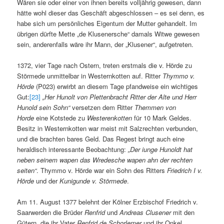
Wären sie oder einer von ihnen bereits volljährig gewesen, dann
hätte wohl dieser das Geschäft abgeschlossen – es sei denn, es
habe sich um persönliches Eigentum der Mutter gehandelt. Im
übrigen dürfte Mette „de Klusenersche“ damals Witwe gewesen
sein, anderenfalls wäre ihr Mann, der „Klusener“, aufgetreten.
1372, vier Tage nach Ostern, treten erstmals die v. Hörde zu
Störmede unmittelbar in Westernkotten auf. Ritter
Thymmo v.
Hörde
(P023) erwirbt an diesem Tage pfandweise ein wichtiges
Gut:
[23]
„Her Hunolt von Plettenbracht Ritter der Alte und Herr
Hunold sein Sohn“
versetzen dem Ritter
Themmen von
Horde
eine Kotstede zu
Westerenkotten
für 10 Mark Geldes.
Besitz in Westernkotten war meist mit Salzrechten verbunden,
und die brachten bares Geld. Das Regest bringt auch eine
heraldisch interessante Beobachtung:
„Der iunge Hunoldt hat
neben seinem wapen das Wredesche wapen ahn der rechten
seiten“
. Thymmo v. Hörde war ein Sohn des Ritters
Friedrich I v.
Hörde
und der
Kunigunde v. Störmede
.
Am 11. August 1377 belehnt der Kölner Erzbischof Friedrich v.
Saarwerden die Brüder
Renfrid
und
Andreas Clusener
mit den
Gütern, die ihr Vater
Renfrid de Schorlemer
und ihr Onkel