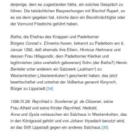
derjenige, dem es zugestanden hätte, ein solches Gespräch zu
führen. Die tatsächlichen Besprechungen mit Bischof Rupert, so
es sie denn gegeben hat, könnte dann ein Bevollmächtigter oder
der Vormund Friedrichs geführt haben.
Batha
, die Ehefrau des Knappen und Paderborner
Bürgers
Conrad v. Elmerinc-husen
, bekennt zu Paderborn am 6.
Januar 1392, daß ehemals ihre Eltern,
Hinricus Hartmans
und
dessen Frau
Hillegundis
, dem Paderborner Kleriker und
legitimierten (also unehelich geborenen) Sohn (der Batha?)
Henric
Benteler
unter anderem ein Salzwerk (
„salinam“
) zu
Westernkotten (
„Vesterenkaten“
) geschenkt haben, das jetzt
bewirtschaftet und unterhat der
Volbertus
genannt
Konynch
,
Bürger zu Lippstadt.
[34]
1396.III.28:
Reynfried v. Scorlemer gt. de Clüsener
, seine
Frau
Alheid
und seine Kinder
Reynfried, Herbold,
Anna
und
Gysla
vertauschen ein Salzhaus in Westernkotten, das
in den Königssod gehört und von
Johann Vryedach
benutzt wird,
an das Stift Lippstadt gegen ein anderes Salzhaus.
[35]