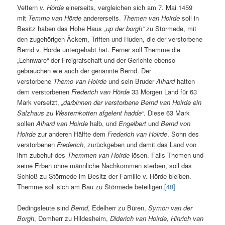
Vettern
v. Hörde
einerseits, vergleichen sich am 7. Mai 1459
mit
Temmo van Hörde
andererseits.
Themen van Hoirde
soll in
Besitz haben das Hohe Haus
„up der borgh“
zu Störmede, mit
den zugehörigen Äckern, Triften und Huden, die der verstorbene
Bernd v. Hörde untergehabt hat. Ferner soll Themme die
„Lehnware“ der Freigrafschaft und der Gerichte ebenso
gebrauchen wie auch der genannte Bernd. Der
verstorbene
Themo van Hoirde
und sein Bruder
Alhard
hatten
dem verstorbenen
Frederich van Hörde
33 Morgen Land für 63
Mark versetzt,
„darbinnen der verstorbene Bernd van Hoirde ein
Salzhaus zu Westernkotten afgelent hadde“
. Diese 63 Mark
sollen
Alhard van Hoirde
halb, und
Engelbert
und
Bernd von
Hoirde
zur anderen Hälfte dem
Frederich van Hoirde
, Sohn des
verstorbenen
Frederich
, zurückgeben und damit das Land von
ihm zubehuf des
Themmen van Hoirde
lösen. Falls Themen und
seine Erben ohne männliche Nachkommen sterben, soll das
Schloß zu Störmede im Besitz der Familie v. Hörde bleiben.
Themme soll sich am Bau zu Störmede beteiligen.
[48]
Dedingsleute sind
Bernd
, Edelherr zu Büren,
Symon van der
Borgh
, Domherr zu Hildesheim,
Diderich van Hoirde, Hinrich van