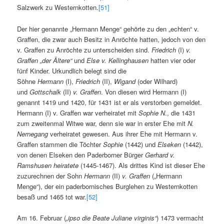
Salzwerk zu Westernkotten.
[51]
Der hier genannte „Hermann Menge“ gehörte zu den „echten“ v.
Graffen, die zwar auch Besitz in Anröchte hatten, jedoch von den
v. Graffen zu Anröchte zu unterscheiden sind.
Friedrich
(I)
v.
Graffen „der Ältere“
und
Else v. Kellinghausen
hatten vier oder
fünf Kinder. Urkundlich belegt sind die
Söhne
Hermann
(I),
Friedrich
(II),
Wigand
(oder Wilhard)
und
Gottschalk
(II)
v. Graffen
. Von diesen wird Hermann (I)
genannt 1419 und 1420, für 1431 ist er als verstorben gemeldet.
Hermann (I) v. Graffen war verheiratet mit
Sophie N
., die 1431
zum zweitenmal Witwe war, denn sie war in erster Ehe mit
N.
Nernegang
verheiratet gewesen. Aus ihrer Ehe mit Hermann v.
Graffen stammen die Töchter
Sophie
(1442) und
Elseken
(1442),
von denen Elseken den Paderborner Bürger
Gerhard v.
Ramshusen heiratete
(1445-1467). Als drittes Kind ist dieser Ehe
zuzurechnen der Sohn
Hermann
(II)
v. Graffen
(„Hermann
Menge“), der ein paderbornisches Burglehen zu Westernkotten
besaß und 1465 tot war.
[52]
Am 16. Februar (
„ipso die Beate Juliane virginis“
) 1473 vermacht