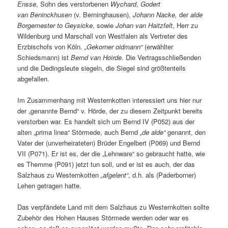
Ensse
, Sohn des verstorbenen
Wychard
,
Godert
van
Beninckhusen
(v. Berninghausen),
Johann Nacke,
der
alde
Borgemester to Geysicke
, sowie
Johan van Haitzfelt
, Herr zu
Wildenburg und Marschall von Westfalen als Vertreter des
Erzbischofs von Köln.
„Gekorner oidmann“
(erwählter
Schiedsmann) ist
Bernd van Hoirde
. Die Vertragsschließenden
und die Dedingsleute siegeln, die Siegel sind größtenteils
abgefallen.
Im Zusammenhang mit Westernkotten interessiert uns hier nur
der „genannte Bernd“ v. Hörde, der zu diesem Zeitpunkt bereits
verstorben war. Es handelt sich um Bernd IV (P052) aus der
alten „prima linea“ Störmede, auch Bernd
„de alde“
genannt, den
Vater der (unverheirateten) Brüder Engelbert (P069) und Bernd
VII (P071). Er ist es, der die „Lehnware“ so gebraucht hatte, wie
es Themme (P091) jetzt tun soll, und er ist es auch, der das
Salzhaus zu Westernkotten
„afgelent“
, d.h. als (Paderborner)
Lehen getragen hatte.
Das verpfändete Land mit dem Salzhaus zu Westernkotten sollte
Zubehör des Hohen Hauses Störmede werden oder war es