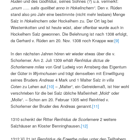
Ruden
und des
Godfridus
, seines Sohnes (?) u.a. vermerkt:
„
unum ….. salis quolibet anno in Hokelinchem“
. Den v. Rüden
stand also pro Jahr eine bestimmte (nicht mehr lesbare) Menge
Salz in
Hokelinchem
oder Hockelhem zu. Der Ort lag bei
Westernkotten und ist heute wüst, aber offenbar wurde auch in
Hockelhem Salz gewonnen. Die Belehnung ist nach 1308 erfolgt,
da Gerhard v. Rüden am 20. Nov. 1308 noch Knappe war.
[9]
In den nächsten Jahren hören wir wieder etwas über die v.
Schorlemer. Am 2. Juli 1309 erhält
Renfridus dictus de
Schorlemere miles
von Graf Ludwig von Arnsberg das Eigentum
der Güter in
Wyrinchusen
und trägt demselben mit Einwilligung
seines Bruders
Andreas
4 Mark und 1 Malter Salz
in villa
Coten
zu Lehen auf.
[10]
– „Malter“, ein Getreidemaß, ist hier wohl
verschrieben für die bei Salz übliche Maßeinheit „Mold“ oder
„Molle“. – Schon am 20. Februar 1305 wird Reinfried v.
Schorlemer der Bruder des Andreas genannt.
[11]
1310 schenkt der Ritter
Renfridus de Scorlemere
2 weitere
Salzhäuser an Kloster Benninghausen.
[12]
1312.VI.21 ist
Remfridus de Erwethe miles
unter den Teilhabern