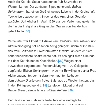
Auch die Ketteler-Sippe hatte schon früh Salzrechte in
Westernkotten. Der zu dieser Sippe gehörende
Ekbert
Schlingworm
hat einen Großteil seines Lebens in der Grafschaft
Tecklenburg zugebracht, in der er das Amt eines Gografen
ausübte. Dort wird er im April 1399 aus der Verfemung gelöst, in
die ihn der Freigraf als Gegner des Grafen von Tecklenburg
gelegt hatte.
[36]
Verheiratet war Ekbert mit
Aleke van Stenbeke
. Ihre Witwen- und
Altersversorgung hat er schon zeitig geregelt, indem er ihr 1395
das freie Salzhaus zu Westernkotten zuweist, an dem er nicht
näher bezeichnete Besitzrechte hat. Er besiegelt diese Urkunde
mit dem Kettelerschen Kesselhaken.
[37]
Wegen einer
inzwischen eingetretenen Verschuldung von 100 Goldgulden
verpfändet Ekbert Schlingworm 1400 mit Einwilligung seiner Frau
Aleke ungeachtet der ihr daran vermachten Leibzucht
dem
Johann Droste
sein freies Salzhaus zu Westernkotten, das
in den Königssod gehört.
[38]
Es siegeln Ekbert und sein
Bruder
Drees
, Zeuge ist u.a.
Rötger Ketteler
.
[39]
Der Besitz eines Salzsods bedeutete eine einträgliche
Geldeinnahmequelle. So verdanken Städte wie Soest und