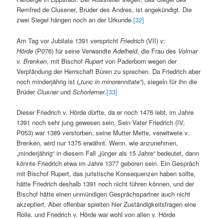
Remfred de Clusener, Bruder des Andres, ist angekündigt. Die
zwei Siegel hängen noch an der Urkunde.
[32]
Am Tag vor Jubilate 1391 verspricht
Friedrich
(VII)
v:
Hörde
(P076) für seine Verwandte
Adelheid
, die Frau des
Volmar
v. Brenken
, mit Bischof
Rupert
von Paderborn wegen der
Verpfändung der Herrschaft Büren zu sprechen. Da Friedrich aber
noch minderjährig ist (
„tunc in minorennitate“
), siegeln für ihn die
Brüder
Clusner
und
Schorlemer
.
[33]
Dieser Friedrich v. Hörde dürfte, da er noch 1476 lebt, im Jahre
1391 noch sehr jung gewesen sein. Sein Vater Friedrich (IV;
P053) war 1389 verstorben, seine Mutter Mette, verwitwete v.
Brenken, wird nur 1375 erwähnt. Wenn, wie anzunehmen,
„minderjährig“ in diesem Fall „jünger als 15 Jahre“ bedeutet, dann
könnte Friedrich etwa im Jahre 1377 geboren sein. Ein Gespräch
mit Bischof Rupert, das juristische Konsequenzen haben sollte,
hätte Friedrich deshalb 1391 noch nicht führen können, und der
Bischof hätte einen unmündigen Gesprächspartner auch nicht
akzeptiert. Aber offenbar spielten hier Zuständigkeitsfragen eine
Rolle, und Friedrich v. Hörde war wohl von allen v. Hörde