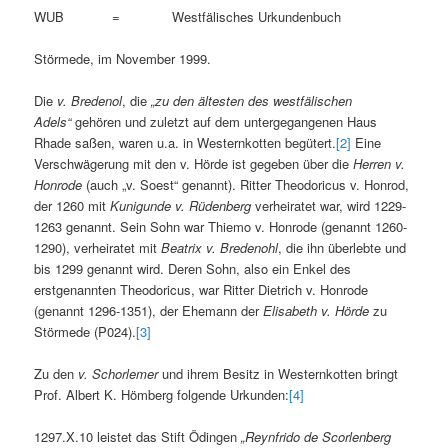
WUB = Westfälisches Urkundenbuch
Störmede, im November 1999.
Die
v. Bredenol
, die
„zu den ältesten des westfälischen
Adels“
gehören und zuletzt auf dem untergegangenen Haus
Rhade saßen, waren u.a. in Westernkotten begütert.
[2]
Eine
Verschwägerung mit den v. Hörde ist gegeben über die
Herren v.
Honrode
(auch „v. Soest“ genannt). Ritter Theodoricus v. Honrod,
der 1260 mit
Kunigunde v. Rüdenberg
verheiratet war, wird 1229-
1263 genannt. Sein Sohn war Thiemo v. Honrode (genannt 1260-
1290), verheiratet mit
Beatrix v. Bredenohl
, die ihn überlebte und
bis 1299 genannt wird. Deren Sohn, also ein Enkel des
erstgenannten Theodoricus, war Ritter Dietrich v. Honrode
(genannt 1296-1351), der Ehemann der
Elisabeth v. Hörde
zu
Störmede (P024).
[3]
Zu den
v. Schorlemer
und ihrem Besitz in Westernkotten bringt
Prof. Albert K. Hömberg folgende Urkunden:
[4]
1297.X.10 leistet das Stift Ödingen
„Reynfrido de Scorlenberg