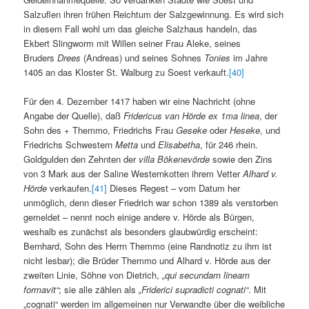
Salzuflen ihren frühen Reichtum der Salzgewinnung. Es wird sich
in diesem Fall wohl um das gleiche Salzhaus handeln, das
Ekbert Slingworm mit Willen seiner Frau Aleke, seines
Bruders
Drees
(Andreas) und seines Sohnes
Tonies
im Jahre
1405 an das Kloster St. Walburg zu Soest verkauft.
[40]
Für den 4. Dezember 1417 haben wir eine Nachricht (ohne
Angabe der Quelle), daß
Fridericus van Hörde ex 1ma linea
, der
Sohn des + Themmo, Friedrichs Frau
Geseke
oder
Heseke
, und
Friedrichs Schwestern
Metta
und
Elisabetha
, für 246 rhein.
Goldgulden den Zehnten der
villa Bökenevörde
sowie den Zins
von 3 Mark aus der Saline Westernkotten ihrem Vetter
Alhard v.
Hörde
verkaufen.
[41]
Dieses Regest – vom Datum her
unmöglich, denn dieser Friedrich war schon 1389 als verstorben
gemeldet – nennt noch einige andere v. Hörde als Bürgen,
weshalb es zunächst als besonders glaubwürdig erscheint:
Bernhard, Sohn des Herrn Themmo (eine Randnotiz zu ihm ist
nicht lesbar); die Brüder Themmo und Alhard v. Hörde aus der
zweiten Linie, Söhne von Dietrich,
„qui secundam lineam
formavit“
; sie alle zählen als
„Friderici supradicti cognati“
. Mit
„cognati“ werden im allgemeinen nur Verwandte über die weibliche