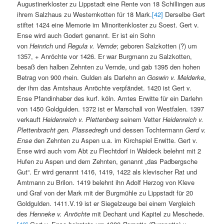
Augustinerkloster zu Lippstadt eine Rente von 18 Schillingen aus
ihrem Salzhaus zu Westernkotten für 18 Mark.
[42]
Derselbe Gert
stiftet 1424 eine Memorie im Minoritenkloster zu Soest. Gert v.
Ense wird auch Godert genannt. Er ist ein Sohn
von
Heinrich
und
Regula v. Vernde
; geboren Salzkotten (?) um
1357, + Anröchte vor 1426. Er war Burgmann zu Salzkotten,
besaß den halben Zehnten zu Vernde, und gab 1395 den hohen
Betrag von 900 rhein. Gulden als Darlehn an
Goswin v. Melderke
,
der ihm das Amtshaus Anröchte verpfändet. 1420 ist Gert v.
Ense Pfandinhaber des kurf. köln. Amtes Erwitte für ein Darlehn
von 1450 Goldgulden. 1372 ist er Marschall von Westfalen. 1397
verkauft
Heidenreich v. Plettenberg
seinem Vetter
Heidenreich v.
Plettenbracht gen. Plassedregh
und dessen Tochtermann
Gerd v.
Ense
den Zehnten zu Aspen u.a. im Kirchspiel Erwitte. Gert v.
Ense wird auch vom Abt zu Flechtdorf in Waldeck belehnt mit 2
Hufen zu Aspen und dem Zehnten, genannt „das Padbergsche
Gut“. Er wird genannt 1416, 1419, 1422 als klevischer Rat und
Amtmann zu Brilon. 1419 belehnt ihn Adolf Herzog von Kleve
und Graf von der Mark mit der Burgmühle zu Lippstadt für 20
Goldgulden. 1411.V.19 ist er Siegelzeuge bei einem Vergleich
des
Henneke v. Anröchte
mit Dechant und Kapitel zu Meschede.