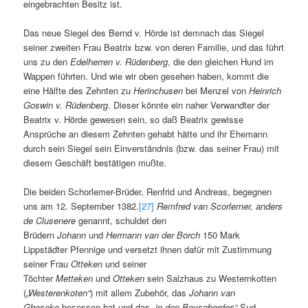
eingebrachten Besitz ist.
Das neue Siegel des Bernd v. Hörde ist demnach das Siegel
seiner zweiten Frau Beatrix bzw. von deren Familie, und das führt
uns zu den
Edelherren v. Rüdenberg
, die den gleichen Hund im
Wappen führten. Und wie wir oben gesehen haben, kommt die
eine Hälfte des Zehnten zu
Herinchusen
bei Menzel von
Heinrich
Goswin v. Rüdenberg
. Dieser könnte ein naher Verwandter der
Beatrix v. Hörde gewesen sein, so daß Beatrix gewisse
Ansprüche an diesem Zehnten gehabt hätte und ihr Ehemann
durch sein Siegel sein Einverständnis (bzw. das seiner Frau) mit
diesem Geschäft bestätigen mußte.
Die beiden Schorlemer-Brüder, Renfrid und Andreas, begegnen
uns am 12. September 1382.
[27]
Remfred van Scorlemer, anders
de Clusenere
genannt, schuldet den
Brüdern
Johann
und
Hermann van der Borch
150 Mark
Lippstädter Pfennige und versetzt ihnen dafür mit Zustimmung
seiner Frau
Otteken
und seiner
Töchter
Metteken
und
Otteken
sein Salzhaus zu Westernkotten
(
„Westerenkoten“
) mit allem Zubehör, das
Johann van
Gheseke
besessen hat und das
„in den Boysebordes“
Sud