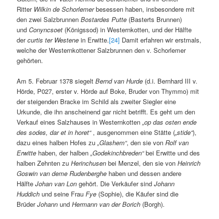
Ritter
Wilkin de Schorlemer
besessen haben, insbesondere mit
den zwei Salzbrunnen
Bostardes Putte
(Basterts Brunnen)
und
Conyncsoet
(Königssod) in Westernkotten, und der Hälfte
der
curtis ter Westene
in Erwitte.
[24]
Damit erfahren wir erstmals,
welche der Westernkottener Salzbrunnen den v. Schorlemer
gehörten.
Am 5. Februar 1378 siegelt
Bernd van Hurde
(d.i. Bernhard III v.
Hörde, P027, erster v. Hörde auf Boke, Bruder von Thymmo) mit
der steigenden Bracke im Schild als zweiter Siegler eine
Urkunde, die ihn anscheinend gar nicht betrifft. Es geht um den
Verkauf eines Salzhauses in Westernkotten
„op das osten ende
des sodes, dar et in horet“
, ausgenommen eine Stätte (
„stide“
),
dazu eines halben Hofes zu
„Glashem“
, den sie von
Rolf van
Erwitte
haben, der halben
„Godekinchbreden“
bei Erwitte und des
halben Zehnten zu
Herinchusen
bei Menzel, den sie von
Heinrich
Goswin van deme Rudenberghe
haben und dessen andere
Hälfte
Johan van Lon
gehört. Die Verkäufer sind
Johann
Huddich
und seine Frau
Fye
(Sophie), die Käufer sind die
Brüder
Johann
und
Hermann van der Borich
(Borgh).