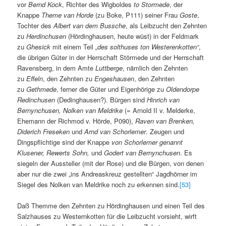
vor
Bernd Kock
, Richter des Wigboldes
to Stormede
, der
Knappe
Theme van Horde
(zu Boke, P111) seiner Frau
Goste
,
Tochter des
Albert van dem Bussche
, als Leibzucht den Zehnten
zu
Herdinchusen
(Hördinghausen, heute wüst) in der Feldmark
zu
Ghesick
mit einem Teil
„des solthuses ton Westerenkotten“
,
die übrigen Güter in der Herrschaft Störmede und der Herrschaft
Ravensberg, in dem Amte
Luttberge
, nämlich den Zehnten
zu
Effeln
, den Zehnten zu
Engeshausen
, den Zehnten
zu
Gethmede
, ferner die Güter und Eigenhörige zu
Oldendorpe
Redinchusen
(Dedinghausen?). Bürgen sind
Hinrich van
Bernynchusen, Nolken van Meldrike
(= Arnold II v. Melderke,
Ehemann der Richmod v. Hörde, P090),
Raven van Brenken,
Diderich Freseken
und
Arnd van Schorlemer
. Zeugen und
Dingspflichtige sind der Knappe
von Schorlemer genannt
Klusener, Rewerts Sohn,
und
Godert van Bernynchusen
. Es
siegeln der Aussteller (mit der Rose) und die Bürgen, von denen
aber nur die zwei „ins Andreaskreuz gestellten“ Jagdhörner im
Siegel des Nolken van Meldrike noch zu erkennen sind.
[53]
Daß Themme den Zehnten zu Hördinghausen und einen Teil des
Salzhauses zu Westernkotten für die Leibzucht vorsieht, wirft