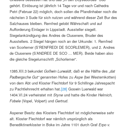
gehört. Einlösung ist jährlich 14 Tage vor und nach Cathedra
Petri (Februar 22) möglich, doch sollen die Pfandinhaber noch die
nächsten 3 Sude für sich nutzen und während dieser Zeit Bur des
Salzhauses bleiben. Remfred gelobt Währschaft und auf
Aufforderung Einlager in Lippstadt. Aussteller siegelt.
Siegelankündigung des Andres de Clusenere, Bruder des
Ausstellers. 2 Siegel hängen noch an der Urkunde: 1. Remfred
van Scorlemer (S’RENFREDI DE SCORLEMER), und 2. Andres
de Clusenere (S’ANDREE DE SCO … MER). Beide haben also
die gleiche Siegelumschrift „Schorlemer“.
1385.XII.3 bekundet
Goßwin Lurwaldt
, daß er die Hälfte des
„dat
Padbergsche Gut“
genannten Hofes zu
Aspe
(bei Westernkotten)
von dem Abt und Kloster Flechtdorf für 9 Schillinge Jahrespacht
zu Pachtlehnrecht erhalten hat.
[28]
Goswin Luerwald war
1404.VI.24 verheiratet mit
Styne
und hatte die Kinder
Helmich,
Fobele
(Vopel, Volpert) und
Gertrud
.
Aspener Besitz des Klosters Flechtdorf ist möglicherweise sehr
alt. Kloster Flechtdorf war nämlich ursprünglich als
Benediktinerkloster in Boke im Jahre 1101 durch Graf
Erpo v.