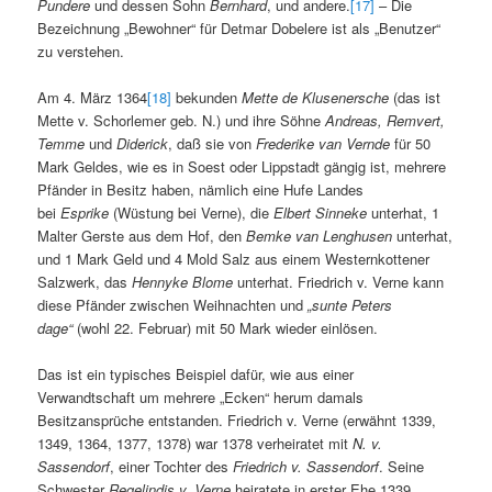
Pundere
und dessen Sohn
Bernhard
, und andere.
[17]
– Die
Bezeichnung „Bewohner“ für Detmar Dobelere ist als „Benutzer“
zu verstehen.
Am 4. März 1364
[18]
bekunden
Mette de Klusenersche
(das ist
Mette v. Schorlemer geb. N.) und ihre Söhne
Andreas, Remvert,
Temme
und
Diderick
, daß sie von
Frederike van Vernde
für 50
Mark Geldes, wie es in Soest oder Lippstadt gängig ist, mehrere
Pfänder in Besitz haben, nämlich eine Hufe Landes
bei
Esprike
(Wüstung bei Verne), die
Elbert Sinneke
unterhat, 1
Malter Gerste aus dem Hof, den
Bemke van Lenghusen
unterhat,
und 1 Mark Geld und 4 Mold Salz aus einem Westernkottener
Salzwerk, das
Hennyke Blome
unterhat. Friedrich v. Verne kann
diese Pfänder zwischen Weihnachten und
„sunte Peters
dage“
(wohl 22. Februar) mit 50 Mark wieder einlösen.
Das ist ein typisches Beispiel dafür, wie aus einer
Verwandtschaft um mehrere „Ecken“ herum damals
Besitzansprüche entstanden. Friedrich v. Verne (erwähnt 1339,
1349, 1364, 1377, 1378) war 1378 verheiratet mit
N. v.
Sassendorf
, einer Tochter des
Friedrich v. Sassendorf
. Seine
Schwester
Regelindis v. Verne
heiratete in erster Ehe 1339