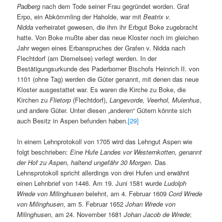
Padberg
nach dem Tode seiner Frau gegründet worden. Graf
Erpo, ein Abkömmling der Haholde, war mit
Beatrix v.
Nidda
verheiratet gewesen, die ihm ihr Erbgut Boke zugebracht
hatte. Von Boke mußte aber das neue Kloster noch im gleichen
Jahr wegen eines Erbanspruches der Grafen v. Nidda nach
Flechtdorf (am Diemelsee) verlegt werden. In der
Bestätigungsurkunde des Paderborner Bischofs Heinrich II. von
1101 (ohne Tag) werden die Güter genannt, mit denen das neue
Kloster ausgestattet war. Es waren die Kirche zu Boke, die
Kirchen zu
Flietorp
(Flechtdorf),
Langevorde, Veerhol, Mulenhus
,
und andere Güter. Unter diesen „anderen“ Gütern könnte sich
auch Besitz in Aspen befunden haben.
[29]
In einem Lehnprotokoll von 1705 wird das Lehngut Aspen wie
folgt beschrieben:
Eine Hufe Landes vor Westernkotten, genannt
der Hof zu Aspen, haltend ungefähr 30 Morgen
. Das
Lehnsprotokoll spricht allerdings von drei Hufen und erwähnt
einen Lehnbrief von 1446. Am 19. Juni 1581 wurde
Ludolph
Wrede von Milinghusen
belehnt, am 4. Februar 1609
Cord Wrede
von Milinghusen
, am 5. Februar 1652
Johan Wrede von
Milinghusen
, am 24. November 1681
Johan Jacob de Wrede
;