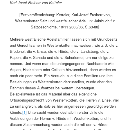
Karl-Josef Freiherr von Ketteler
[Erstveröffentlichung: Ketteler, Karl-Josef Freiherr von,
Westernkötter Salz und westfälischer Adel, in: Jahrbuch für
Salzgeschichte, 10/11 2005/06, S.63-88]
Mehrere westfälische Adelsfamilien lassen sich mit Grundbesitz
und Gerechtsamen in Westernkotten nachweisen, wie z.B. die v.
Bredenol, die v. Ense, die v. Hörde, die v. Landsberg, die v.
Papen, die v. Schade und die v. Schorlemer, um nur einige zu
nennen. Und wenn man die untergegangenen Nachbarorte wie
Aspen, Hockelhem oder Osthem hinzurechnet, dann werden es
noch ein paar mehr. Ein Versuch, alle diese Familien und ihre
Beziehungen zu Westernkotten darzustellen, würde aber den
Rahmen dieses Aufsatzes bei weitem übersteigen.
Beispielsweise ist das Material über das eigentliche
Ortsadelsgeschlecht von Westernkotten, die Herren v. Ense, viel
zu umfangreich, als daß es hier angemessen gewürdigt werden
könnte.
[1]
Untersucht wurden deshalb in erster Linie die
Verbindungen der Herren v. Hörde mit Westernkotten, und in
diesem Zusammenhang werden auch die mit den v. Hörde