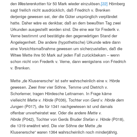
den
Westerenkotten
für 50 Mark wieder einzulösen.
[22]
Hömberg
sagt freilich nicht ausdrücklich, daß Friedrich v. Brenken
derjenige gewesen sei, der die Güter ursprünglich verpfändet
hatte. Daher wäre es denkbar, daß an dem bewußten Tag zwei
Urkunden ausgestellt worden sind. Die eine war für Frederik v.
Verne bestimmt und bestätigte den gegenwärtigen Stand der
Angelegenheit. Die andere (hypothetische) Urkunde wäre dann
eine Vorsichtsmaßnahme gewesen um sicherzustellen, daß die
Witwe Mette ihre 50 Mark auf jeden Fall zurückbekam – wenn
schon nicht von Frederik v. Verne, dann wenigstens von Friedrich
v. Brenken.
Mette „de Klusenersche“ ist sehr wahrscheinlich eine v. Hörde
gewesen. Zwei ihrer vier Söhne, Temme und Dietrich v.
Schorlemer, tragen Hördesche Leitnamen. In Frage käme
vielleicht
Mette v. Hörde
(P036), Tochter von
Gerd v. Hörde dem
Jungen
(P017), die für 1341 nachgewiesen ist und damals
offenbar unverheiratet war. Oder die andere
Mette v.
Hörde
(P042), Tochter von Gerds Bruder
Stefan v. Hörde
(P018),
die 1319 erwähnt wird. Die vier Söhne der Mette „de
Klusenersche“ waren 1364 wahrscheinlich noch minderjährig.