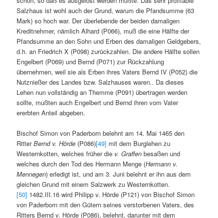
schon, so daß es ausgelöst werden mußte. Das sehr profitable
Salzhaus ist wohl auch der Grund, warum die Pfandsumme (63
Mark) so hoch war. Der überlebende der beiden damaligen
Kreditnehmer, nämlich Alhard (P066), muß die eine Hälfte der
Pfandsumme an den Sohn und Erben des damaligen Geldgebers,
d.h. an Friedrich X (P098) zurückzahlen. Die andere Hälfte sollen
Engelbert (P069) und Bernd (P071) zur Rückzahlung
übernehmen, weil sie als Erben ihres Vaters Bernd IV (P052) die
Nutznießer des Landes bzw. Salzhauses waren.. Da dieses
Lehen nun vollständig an Themme (P091) übertragen werden
sollte, mußten auch Engelbert und Bernd ihren vom Vater
ererbten Anteil abgeben.
Bischof Simon von Paderborn belehnt am 14. Mai 1465 den
Ritter
Bernd v. Hörde
(P086)
[49]
mit dem Burglehen zu
Westernkotten, welches früher die
v. Graffen
besaßen und
welches durch den Tod des Hermann Menge (
Hermann v.
Mennegen
) erledigt ist, und am 3. Juni belehnt er ihn aus dem
gleichen Grund mit einem Salzwerk zu Westernkotten.
[50]
1482.III.16 wird Philipp v. Hörde (P121) von Bischof Simon
von Paderborn mit den Gütern seines verstorbenen Vaters, des
Ritters Bernd v. Hörde (P086), belehnt, darunter mit dem