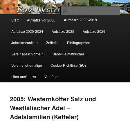
Zum
Gemeinsam für Bad Westernkotten
primären
Such
Inhalt
Hauptmenü
Aufsätze 2000-2019
Start
Aufsätze vor 2000
springen
Wolfgang Marcus
Aufsätze 2020-2024
Aufsätze 2025
Aufsätze 2026
Jahreschroniken
Zeittafel
Bibliographien
Vereinsgeschichte(n)
Jahr-/Heimatbücher
Vereine, ehemalige
Cookie-Richtlinie (EU)
Über uns/ Links
Vorträge
2005: Westernkötter Salz und
Westfälischer Adel –
Adelsfamilien (Ketteler)