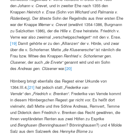
den
Johann v. Crevet
, und in zweiter Ehe nach 1355 den
Knappen
Heinrich v. Ense
(Sohn von
Wichard
und
Palmania v.
Rüdenberg
). Der älteste Sohn der Regelindis aus ihrer ersten Ehe
war der Knappe
Werner v. Crevet
(erwähnt 1354-1386, Burgmann
zu Salzkotten 1386), der die
Hille v. Ense
heiratete. Friedrich v.
Verne war also zweimal „verschwippschwägert“ mit den v. Ense.
[19]
Damit gehörte er zu den „Allianzen“ der v. Hörde, und zwar
über die v. Schorlemer. Mette
„die Klusenersche“
ist nämlich die
Frau bzw. Witwe des Knappen
Renfried v. Schorlemer gen.
Clusener
, der auch
„de Ervete“
genannt wird und ein Sohn
des
Andreas gen. Clüsener
war.
[20]
Hömberg bringt ebenfalls das Regest einer Urkunde von
1364.III.4,
[21]
hat jedoch statt
„Frederike van
Vernde“
den
„Friedrich v. Brenken“
. Frederike van Vernde kommt
in diesem Hömbergschen Regest gar nicht vor. Es heißt dort
vielmehr, daß Mette und ihre Söhne Andreas, Remvert, Temme
und Diderick dem Friedrich v. Brenken das Recht gewähren, die
ihnen verpfändeten Renten aus zwei Höfen zu Esprike
und
Benghusen
(Benninghausen? Bönninghausen?) und 4 Molde
Salz aus dem Salzwerk des
Hennyke Blome
zu