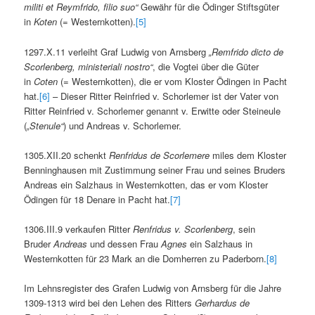
militi et Reymfrido, filio suo“
Gewähr für die Ödinger Stiftsgüter
in
Koten
(= Westernkotten).
[5]
1297.X.11 verleiht Graf Ludwig von Arnsberg
„Remfrido dicto de
Scorlenberg, ministeriali nostro“
, die Vogtei über die Güter
in
Coten
(= Westernkotten), die er vom Kloster Ödingen in Pacht
hat.
[6]
– Dieser Ritter Reinfried v. Schorlemer ist der Vater von
Ritter Reinfried v. Schorlemer genannt v. Erwitte oder Steineule
(
„Stenule“
) und Andreas v. Schorlemer.
1305.XII.20 schenkt
Renfridus de Scorlemere
miles dem Kloster
Benninghausen mit Zustimmung seiner Frau und seines Bruders
Andreas ein Salzhaus in Westernkotten, das er vom Kloster
Ödingen für 18 Denare in Pacht hat.
[7]
1306.III.9 verkaufen Ritter
Renfridus v. Scorlenberg
, sein
Bruder
Andreas
und dessen Frau
Agnes
ein Salzhaus in
Westernkotten für 23 Mark an die Domherren zu Paderborn.
[8]
Im Lehnsregister des Grafen Ludwig von Arnsberg für die Jahre
1309-1313 wird bei den Lehen des Ritters
Gerhardus de