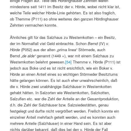
einige Fragen auf. Teile des Hördinghauser Zehnten waren
mindestens seit 1411 im Besitz der v. Hörde, wobei nicht klar ist,
welche Teile welcher Hörde-Linie gehörten. Es ist also fraglich,
ob Themme (P111) so ohne weiteres den ganzen Hördinghauser
Zehnten vermachen konnte.
Ähnliches gilt für das Salzhaus zu Westernkotten – ein Besitz,
der im Normalfall viel Geld einbrachte. Schon
Bernd
(IV)
v.
Hörde
(P052) aus der alten „prima linea“ Störmede, auch
Bernd
„de alde“
genannt (1449 +), war mit einem Salzhaus zu
Westernkotten belehnt gewesen.
[54]
Themme v. Hörde (P111) ist
jedoch aus Boke und es ist nicht ersichtlich, wie ein Boker v.
Hörde an einen Anteil eines so wichtigen Störmeder Besitztums
hätte gelangen können. Es ist auch eher unwahrscheinlich, daß
die v. Hörde zwei unabhängige Salzhäuser in Westernkotten
gehabt hätten. In Salzorten wie Westernkotten, Salzkotten,
Salzuflen etc. war die Zahl der Anteile an der Gesamtproduktion,
d.h. die Zahl der Salzhäuser bzw. Salzsiedestätten, genau
festgelegt und durfte nicht vergrößert werden. Freilich konnte ein
einzelner Anteil mehrfach geteilt werden, und es konnten auch
mehrere Anteile (Salzhäuser) in einer Hand sein. Es ist aber
nichts darüber bekannt, daß dies bei den v. Hörde der Fall