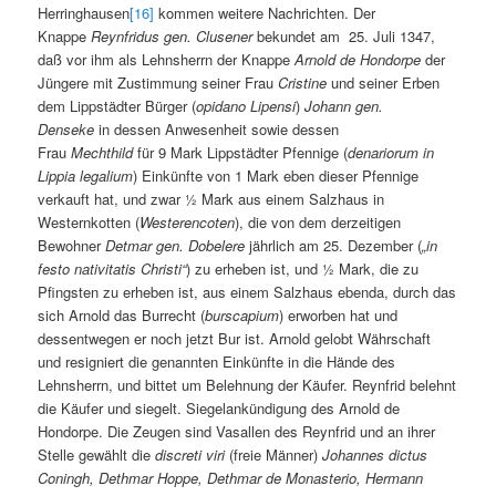
Herringhausen
[16]
kommen weitere Nachrichten. Der
Knappe
Reynfridus gen. Clusener
bekundet am 25. Juli 1347,
daß vor ihm als Lehnsherrn der Knappe
Arnold de Hondorpe
der
Jüngere mit Zustimmung seiner Frau
Cristine
und seiner Erben
dem Lippstädter Bürger (
opidano Lipensi
)
Johann gen.
Denseke
in dessen Anwesenheit sowie dessen
Frau
Mechthild
für 9 Mark Lippstädter Pfennige (
denariorum in
Lippia legalium
) Einkünfte von 1 Mark eben dieser Pfennige
verkauft hat, und zwar ½ Mark aus einem Salzhaus in
Westernkotten (
Westerencoten
), die von dem derzeitigen
Bewohner
Detmar gen. Dobelere
jährlich am 25. Dezember (
„in
festo nativitatis Christi“
) zu erheben ist, und ½ Mark, die zu
Pfingsten zu erheben ist, aus einem Salzhaus ebenda, durch das
sich Arnold das Burrecht (
burscapium
) erworben hat und
dessentwegen er noch jetzt Bur ist. Arnold gelobt Währschaft
und resigniert die genannten Einkünfte in die Hände des
Lehnsherrn, und bittet um Belehnung der Käufer. Reynfrid belehnt
die Käufer und siegelt. Siegelankündigung des Arnold de
Hondorpe. Die Zeugen sind Vasallen des Reynfrid und an ihrer
Stelle gewählt die
discreti viri
(freie Männer)
Johannes dictus
Coningh, Dethmar Hoppe, Dethmar de Monasterio, Hermann