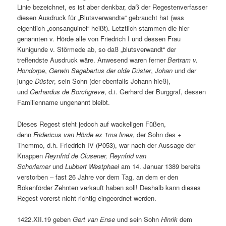
Linie bezeichnet, es ist aber denkbar, daß der Regestenverfasser
diesen Ausdruck für „Blutsverwandte“ gebraucht hat (was
eigentlich „consanguinei“ heißt). Letztlich stammen die hier
genannten v. Hörde alle von Friedrich I und dessen Frau
Kunigunde v. Störmede ab, so daß „blutsverwandt“ der
treffendste Ausdruck wäre. Anwesend waren ferner
Bertram v.
Hondorpe
,
Gerwin Segebertus der olde Düster
,
Johan
und der
junge
Düster
, sein Sohn (der ebenfalls Johann hieß),
und
Gerhardus de Borchgreve
, d.i. Gerhard der Burggraf, dessen
Familienname ungenannt bleibt.
Dieses Regest steht jedoch auf wackeligen Füßen,
denn
Fridericus van Hörde ex 1ma linea
, der Sohn des +
Themmo, d.h. Friedrich IV (P053), war nach der Aussage der
Knappen
Reynfrid de Clusener, Reynfrid van
Schorlemer
und
Lubbert Westphael
am 14. Januar 1389 bereits
verstorben – fast 26 Jahre vor dem Tag, an dem er den
Bökenförder Zehnten verkauft haben soll! Deshalb kann dieses
Regest vorerst nicht richtig eingeordnet werden.
1422.XII.19 geben
Gert van Ense
und sein Sohn
Hinrik
dem