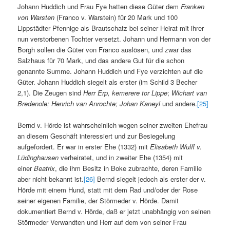
Johann Huddich und Frau Fye hatten diese Güter dem
Franken
von Warsten
(Franco v. Warstein) für 20 Mark und 100
Lippstädter Pfennige als Brautschatz bei seiner Heirat mit ihrer
nun verstorbenen Tochter versetzt. Johann und Hermann von der
Borgh sollen die Güter von Franco auslösen, und zwar das
Salzhaus für 70 Mark, und das andere Gut für die schon
genannte Summe. Johann Huddich und Fye verzichten auf die
Güter. Johann Huddich siegelt als erster (im Schild 3 Becher
2,1). Die Zeugen sind
Herr Erp, kemerere tor Lippe
;
Wichart van
Bredenole; Henrich van Anrochte; Johan Kaneyl
und andere.
[25]
Bernd v. Hörde ist wahrscheinlich wegen seiner zweiten Ehefrau
an diesem Geschäft interessiert und zur Besiegelung
aufgefordert. Er war in erster Ehe (1332) mit
Elisabeth Wulff v.
Lüdinghausen
verheiratet, und in zweiter Ehe (1354) mit
einer
Beatrix
, die ihm Besitz in Boke zubrachte, deren Familie
aber nicht bekannt ist.
[26]
Bernd siegelt jedoch als erster der v.
Hörde mit einem Hund, statt mit dem Rad und/oder der Rose
seiner eigenen Familie, der Störmeder v. Hörde. Damit
dokumentiert Bernd v. Hörde, daß er jetzt unabhängig von seinen
Störmeder Verwandten und Herr auf dem von seiner Frau