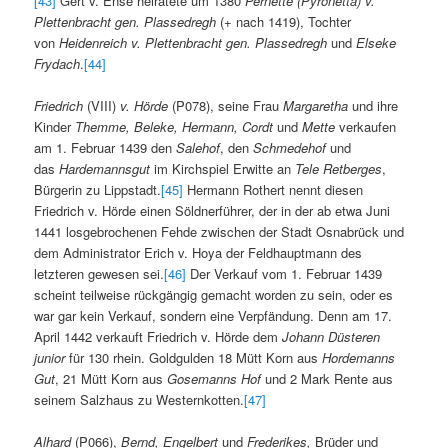
[43]
Gert v. Ense heiratete um 1380
Pernette (Pyronetta) v.
Plettenbracht gen. Plassedregh
(+ nach 1419), Tochter
von
Heidenreich v. Plettenbracht gen. Plassedregh
und
Elseke
Frydach
.
[44]
Friedrich
(VIII)
v. Hörde
(P078), seine Frau
Margaretha
und ihre
Kinder
Themme, Beleke, Hermann, Cordt
und
Mette
verkaufen
am 1. Februar 1439 den
Salehof
, den
Schmedehof
und
das
Hardemannsgut
im Kirchspiel Erwitte an
Tele Retberges
,
Bürgerin zu Lippstadt.
[45]
Hermann Rothert nennt diesen
Friedrich v. Hörde einen Söldnerführer, der in der ab etwa Juni
1441 losgebrochenen Fehde zwischen der Stadt Osnabrück und
dem Administrator Erich v. Hoya der Feldhauptmann des
letzteren gewesen sei.
[46]
Der Verkauf vom 1. Februar 1439
scheint teilweise rückgängig gemacht worden zu sein, oder es
war gar kein Verkauf, sondern eine Verpfändung. Denn am 17.
April 1442 verkauft Friedrich v. Hörde dem
Johann Düsteren
junior
für 130 rhein. Goldgulden 18 Mütt Korn aus
Hordemanns
Gut
, 21 Mütt Korn aus
Gosemanns Hof
und 2 Mark Rente aus
seinem Salzhaus zu Westernkotten.
[47]
Alhard
(P066),
Bernd, Engelbert
und
Frederikes,
Brüder und