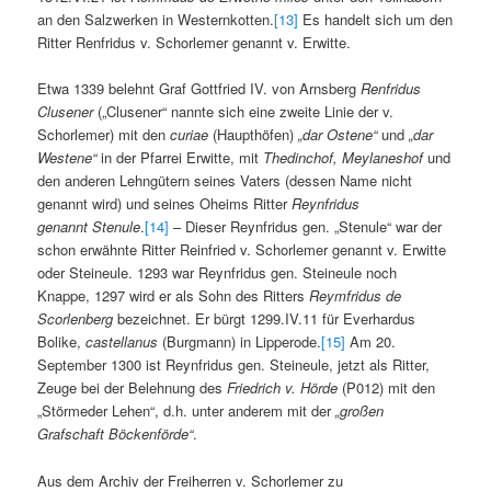
an den Salzwerken in Westernkotten.
[13]
Es handelt sich um den
Ritter Renfridus v. Schorlemer genannt v. Erwitte.
Etwa 1339 belehnt Graf Gottfried IV. von Arnsberg
Renfridus
Clusener
(„Clusener“ nannte sich eine zweite Linie der v.
Schorlemer) mit den
curiae
(Haupthöfen)
„dar Ostene“
und
„dar
Westene“
in der Pfarrei Erwitte, mit
Thedinchof, Meylaneshof
und
den anderen Lehngütern seines Vaters (dessen Name nicht
genannt wird) und seines Oheims Ritter
Reynfridus
genannt
Stenule
.
[14]
– Dieser Reynfridus gen. „Stenule“ war der
schon erwähnte Ritter Reinfried v. Schorlemer genannt v. Erwitte
oder Steineule. 1293 war Reynfridus gen. Steineule noch
Knappe, 1297 wird er als Sohn des Ritters
Reymfridus de
Scorlenberg
bezeichnet. Er bürgt 1299.IV.11 für Everhardus
Bolike,
castellanus
(Burgmann) in Lipperode.
[15]
Am 20.
September 1300 ist Reynfridus gen. Steineule, jetzt als Ritter,
Zeuge bei der Belehnung des
Friedrich v. Hörde
(P012) mit den
„Störmeder Lehen“, d.h. unter anderem mit der
„großen
Grafschaft Böckenförde“
.
Aus dem Archiv der Freiherren v. Schorlemer zu