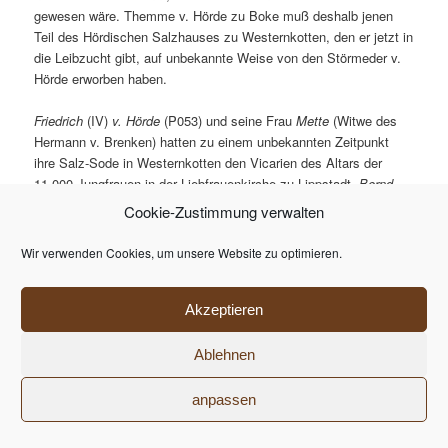
gewesen wäre. Themme v. Hörde zu Boke muß deshalb jenen
Teil des Hördischen Salzhauses zu Westernkotten, den er jetzt in
die Leibzucht gibt, auf unbekannte Weise von den Störmeder v.
Hörde erworben haben.
Friedrich
(IV)
v. Hörde
(P053) und seine Frau
Mette
(Witwe des
Hermann v. Brenken) hatten zu einem unbekannten Zeitpunkt
ihre Salz-Sode in Westernkotten den Vicarien des Altars der
11.000 Jungfrauen in der Liebfrauenkirche zu Lippstadt,
Bernd
Duster
und
Borchard Goldsmet
, in Pfandnutzung gegeben. Am
Cookie-Zustimmung verwalten
21. April 1476 vergleichen sich die beiden genannten Vikare mit
dem Knappen
Friedrich
(VII)
v. Hörde
(P076), dem Sohn der
Wir verwenden Cookies, um unsere Website zu optimieren.
Stifter, und treten ihm die Sode wieder ab. Sie behalten sich aber
bis zur Zahlung des
„Hauptstuhls“
, d.h. bis zur Rückzahlung des
Kapitals, 6 Gulden Rente daran vor. Die Patrone der
Akzeptieren
Vicarie,
Johann Bernt
und
Gert Dusteren
, genehmigen den
Vergleich und besiegeln mit den beiden Vikaren die Urkunde.
Ablehnen
[55]
– Diese Westernkottener Salzsode ist bis ins 19.
Jahrhundert bei den v. Hörde zu Schwarzenraben verblieben und
anpassen
ging dann erblich über auf v. der Decken bzw. v. Ketteler.