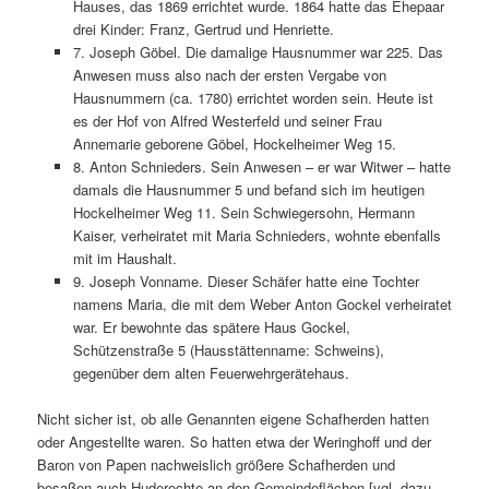
Hauses, das 1869 errichtet wurde. 1864 hatte das Ehepaar
drei Kinder: Franz, Gertrud und Henriette.
7. Joseph Göbel. Die damalige Hausnummer war 225. Das
Anwesen muss also nach der ersten Vergabe von
Hausnummern (ca. 1780) errichtet worden sein. Heute ist
es der Hof von Alfred Westerfeld und seiner Frau
Annemarie geborene Göbel, Hockelheimer Weg 15.
8. Anton Schnieders. Sein Anwesen – er war Witwer – hatte
damals die Hausnummer 5 und befand sich im heutigen
Hockelheimer Weg 11. Sein Schwiegersohn, Hermann
Kaiser, verheiratet mit Maria Schnieders, wohnte ebenfalls
mit im Haushalt.
9. Joseph Vonname. Dieser Schäfer hatte eine Tochter
namens Maria, die mit dem Weber Anton Gockel verheiratet
war. Er bewohnte das spätere Haus Gockel,
Schützenstraße 5 (Hausstättenname: Schweins),
gegenüber dem alten Feuerwehrgerätehaus.
Nicht sicher ist, ob alle Genannten eigene Schafherden hatten
oder Angestellte waren. So hatten etwa der Weringhoff und der
Baron von Papen nachweislich größere Schafherden und
besaßen auch Huderechte an den Gemeindeflächen [vgl. dazu