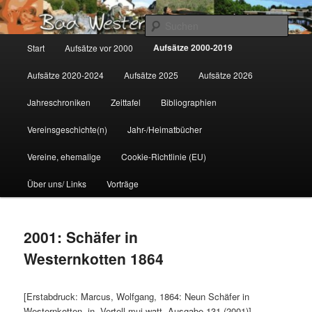
Zum
Gemeinsam für Bad Westernkotten
primären
Such
Inhalt
Hauptmenü
Aufsätze 2000-2019
Start
Aufsätze vor 2000
springen
Wolfgang Marcus
Aufsätze 2020-2024
Aufsätze 2025
Aufsätze 2026
Jahreschroniken
Zeittafel
Bibliographien
Vereinsgeschichte(n)
Jahr-/Heimatbücher
Vereine, ehemalige
Cookie-Richtlinie (EU)
Über uns/ Links
Vorträge
2001: Schäfer in
Westernkotten 1864
[Erstabdruck: Marcus, Wolfgang, 1864: Neun Schäfer in
Westernkotten, in. Vertell mui watt, Ausgabe 131 (2001)]