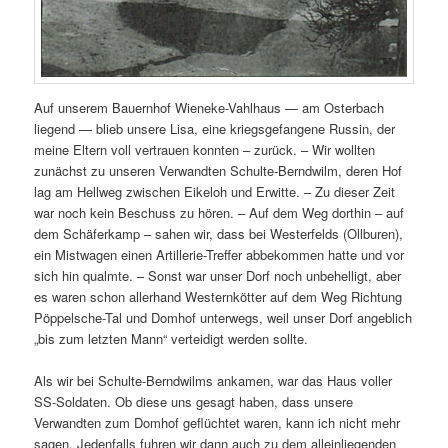
Auf unserem Bauernhof Wieneke-Vahlhaus — am Osterbach
liegend — blieb unsere Lisa, eine kriegsgefangene Russin, der
meine Eltern voll vertrauen konnten – zurück. – Wir wollten
zunächst zu unseren Verwandten Schulte-Berndwilm, deren Hof
lag am Hellweg zwischen Eikeloh und Erwitte. – Zu dieser Zeit
war noch kein Beschuss zu hören. – Auf dem Weg dorthin – auf
dem Schäferkamp – sahen wir, dass bei Westerfelds (Ollburen),
ein Mistwagen einen Artillerie-Treffer abbekommen hatte und vor
sich hin qualmte. – Sonst war unser Dorf noch unbehelligt, aber
es waren schon allerhand Westernkötter auf dem Weg Richtung
Pöppelsche-Tal und Domhof unterwegs, weil unser Dorf angeblich
„bis zum letzten Mann“ verteidigt werden sollte.
Als wir bei Schulte-Berndwilms ankamen, war das Haus voller
SS-Soldaten. Ob diese uns gesagt haben, dass unsere
Verwandten zum Domhof geflüchtet waren, kann ich nicht mehr
sagen. Jedenfalls fuhren wir dann auch zu dem alleinliegenden