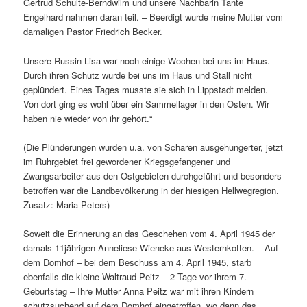
Gertrud Schulte-Berndwilm und unsere Nachbarin Tante
Engelhard nahmen daran teil. – Beerdigt wurde meine Mutter vom
damaligen Pastor Friedrich Becker.
Unsere Russin Lisa war noch einige Wochen bei uns im Haus.
Durch ihren Schutz wurde bei uns im Haus und Stall nicht
geplündert. Eines Tages musste sie sich in Lippstadt melden.
Von dort ging es wohl über ein Sammellager in den Osten. Wir
haben nie wieder von ihr gehört.“
(Die Plünderungen wurden u.a. von Scharen ausgehungerter, jetzt
im Ruhrgebiet frei gewordener Kriegsgefangener und
Zwangsarbeiter aus den Ostgebieten durchgeführt und besonders
betroffen war die Landbevölkerung in der hiesigen Hellwegregion.
Zusatz: Maria Peters)
Soweit die Erinnerung an das Geschehen vom 4. April 1945 der
damals 11jährigen Anneliese Wieneke aus Westernkotten. – Auf
dem Domhof – bei dem Beschuss am 4. April 1945, starb
ebenfalls die kleine Waltraud Peitz – 2 Tage vor ihrem 7.
Geburtstag – Ihre Mutter Anna Peitz war mit ihren Kindern
schutzsuchend auf dem Domhof eingetroffen, wo dann das