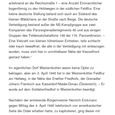
anlehnend an die Reichsstraße 1 – eine Anzahl Einmannlöcher
bogenförmig zu den Hohlwegen in der südlichen Feldflur. Eine
kleine deutsche Stellung befand sich auch am Südrand des
kleinen Wäldchens an der Straße nach Berge. Die deutsche
Verteidigung bestand außer der NS-Kampfgruppe aus zwei
Kompanien des Panzergrenadierregiments 60 und aus einigen
Gruppen des Feldersatzbataillons 146 der 116. Panzerdivision. –
Eine Vielzahl von kleinen führerlosen Einheiten, teils schlecht
oder kaum bewaffnet, die alle in der Verteidigung mit einbezogen
wurden, muss sich hier in unmittelbarer Nähe der Kesselfront
gestaut haben.“
Im eigentlichen Dorf Westernkotten waren keine Opfer zu
beklagen, aber am 3. April 1945 fiel in der Westernkötter Feldflur
am Hellweg, in der Nähe des Erwitter Friedhofs, der Grenadier
Johann Frantsich aus Kaiserdorf/Nieder-Donau (Österreich). – Er
wurde auf dem Soldatenfriedhof in Westernkotten beerdigt.
Nachdem der amtierende Bürgermeister Heinrich Eickmann
gegen Mittag des 4. April 1945 telefonisch von amerikanischer
Seite die Order erhalten hatte, zu kapitulieren, ging dieser mit