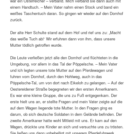
war ein Österreicher – verband. Mich verband sie dann auch mit
einem Handtuch. – Mein Vater nahm einen Stock und band ein
weißes Taschentuch daran. So gingen wir wieder auf den Domhof
zurück.
Der alte Herr Schulte stand auf dem Hof und rief uns zu: „Macht
das weiße Tuch ab!‘ Wir erfuhren dann von ihm, dass unsere
Mutter tödlich getroffen wurde.
Die Leute verließen jetzt alle den Domhof und flüchteten in die
Umgebung, vor allem in das Tal der Pöppelsche. – Mein Vater
und ich legten unsere tote Mutter auf den Pferdewagen und
fuhren vom Domhof, durch den Hohlweg, auch in das
Pöppelsche-Tal, um von dort nach Eikeloh zu gelangen. – Auf der
Oestereidener Straße begegneten wir den ersten Amerikanern.
Es war eine kleine Gruppe, die uns zu Fuß entgegenkam. Der
erste hielt uns an, er stellte Fragen und mein Vater zeigte auf die
auf dem Wagen liegende tote Mutter. In den Fragen ging es
darum, ob sich deutsche Soldaten in dem Gelände befinden. Der
zweite Amerikaner hatte wohl Mitleid mit uns. Er kam auf den
Wagen, drückte uns Kinder an sich und versuchte uns zu trösten.
Sie ließen uns dann unbehelligt mit unserem Pferdefuhrwerk