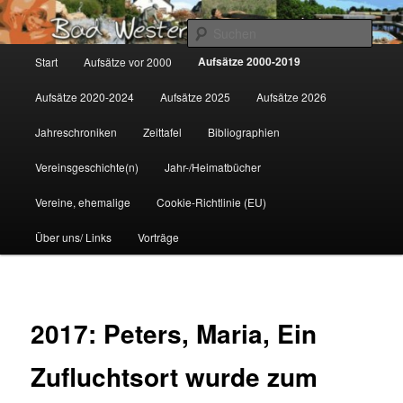
Zum
Gemeinsam für Bad Westernkotten
primären
Such
Inhalt
Hauptmenü
Aufsätze 2000-2019
Start
Aufsätze vor 2000
springen
Wolfgang Marcus
Aufsätze 2020-2024
Aufsätze 2025
Aufsätze 2026
Jahreschroniken
Zeittafel
Bibliographien
Vereinsgeschichte(n)
Jahr-/Heimatbücher
Vereine, ehemalige
Cookie-Richtlinie (EU)
Über uns/ Links
Vorträge
2017: Peters, Maria, Ein
Zufluchtsort wurde zum