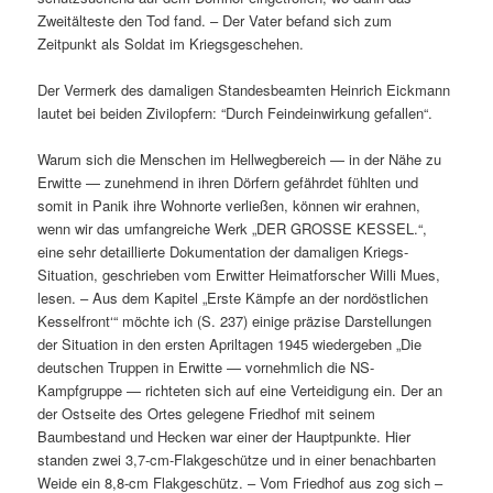
Zweitälteste den Tod fand. – Der Vater befand sich zum
Zeitpunkt als Soldat im Kriegsgeschehen.
Der Vermerk des damaligen Standesbeamten Heinrich Eickmann
lautet bei beiden Zivilopfern: “Durch Feindeinwirkung gefallen“.
Warum sich die Menschen im Hellwegbereich — in der Nähe zu
Erwitte — zunehmend in ihren Dörfern gefährdet fühlten und
somit in Panik ihre Wohnorte verließen, können wir erahnen,
wenn wir das umfangreiche Werk „DER GROSSE KESSEL.“,
eine sehr detaillierte Dokumentation der damaligen Kriegs-
Situation, geschrieben vom Erwitter Heimatforscher Willi Mues,
lesen. – Aus dem Kapitel „Erste Kämpfe an der nordöstlichen
Kesselfront‘“ möchte ich (S. 237) einige präzise Darstellungen
der Situation in den ersten Apriltagen 1945 wiedergeben „Die
deutschen Truppen in Erwitte — vornehmlich die NS-
Kampfgruppe — richteten sich auf eine Verteidigung ein. Der an
der Ostseite des Ortes gelegene Friedhof mit seinem
Baumbestand und Hecken war einer der Hauptpunkte. Hier
standen zwei 3,7-cm-Flakgeschütze und in einer benachbarten
Weide ein 8,8-cm Flakgeschütz. – Vom Friedhof aus zog sich –