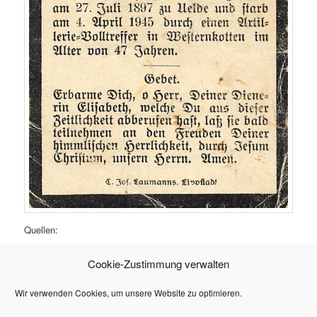
Quellen:
Anneliese Eickenbusch
Cookie-Zustimmung verwalten
Heiner Peitz
Auszug aus DER GROSSE KESSEL von Willi Mues
Wir verwenden Cookies, um unsere Website zu optimieren.
STAE