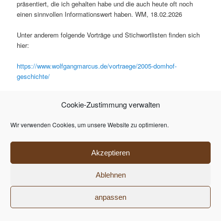
präsentiert, die ich gehalten habe und die auch heute oft noch
einen sinnvollen Informationswert haben. WM, 18.02.2026
Unter anderem folgende Vorträge und Stichwortlisten finden sich
hier:
https://www.wolfgangmarcus.de/vortraege/2005-domhof-
geschichte/
https://www.wolfgangmarcus.de/vortraege/2020-wasser-ist-leben-
Cookie-Zustimmung verwalten
quellen-und-brunnen-in-bad-westernkotten/
Wir verwenden Cookies, um unsere Website zu optimieren.
https://www.wolfgangmarcus.de/vortraege/2025-bad-
westernkotten-einst-und-jetzt/
Akzeptieren
Datenschutzerklärung
Stolz präsentiert von WordPress
Ablehnen
anpassen