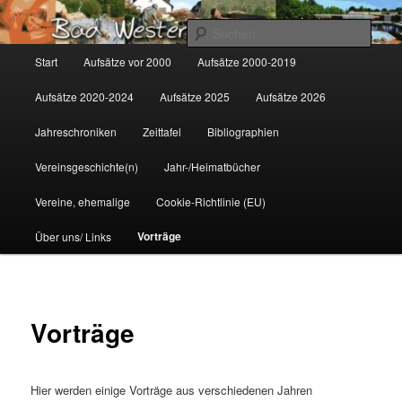
Zum
Gemeinsam für Bad Westernkotten
primären
Such
Inhalt
Hauptmenü
Start
Aufsätze vor 2000
Aufsätze 2000-2019
springen
Wolfgang Marcus
Aufsätze 2020-2024
Aufsätze 2025
Aufsätze 2026
Jahreschroniken
Zeittafel
Bibliographien
Vereinsgeschichte(n)
Jahr-/Heimatbücher
Vereine, ehemalige
Cookie-Richtlinie (EU)
Vorträge
Über uns/ Links
Vorträge
Hier werden einige Vorträge aus verschiedenen Jahren