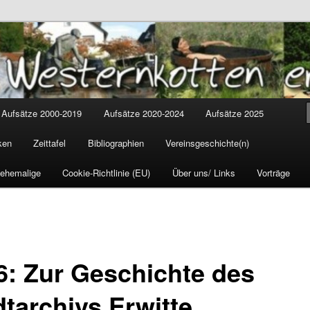
tten
cus
Aufsätze 2000-2019
Aufsätze 2020-2024
Aufsätze 2025
ken
Zeittafel
Bibliographien
Vereinsgeschichte(n)
 ehemalige
Cookie-Richtlinie (EU)
Über uns/ Links
Vorträge
6: Zur Geschichte des
dtarchivs Erwitte