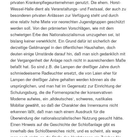
privaten Krankenpflegeunternehmen genutzt. Die ehem. Horst-
Wessel-Halle dient als Veranstaltungs- und Festsaal, der auch zu
besonderen privaten Anlässen zur Verfügung steht und durch
eine relativ hohe Miete vor neorechten Jugendgruppen geschützt
werden soll. Von den prämierten Vorschlägen, wie mit dem
schwierigen Erbe des Nationalsozialismus umzugehen sei, ist
bislang keiner verwirklicht. Ein Grund dafür ist sicherlich der
derzeitige Geldmangel in den öffentlichen Haushalten, doch
deuten einige Umstände darauf hin, daß man sich gedanklich mit
der Vergangenheit der Anlage noch nicht in ausreichendem Maße
befaßt hat. So sind z.B. die Lampen der dreißiger Jahre durch
schmiedeeiserne Radleuchter ersetzt, die von Laien eher für
Lampen der dreißiger Jahre gehalten werden können als die
ursprünglichen, und man hat im Gegensatz zur Einrichtung der
Schulungsburg, die die Formensprache der konservativen
Moderne aufwies, ein ‚altdeutsches‘, schweres, rustikales
Mobiliar gewählt, so daß der Charakter des Innenraums nicht
erkennen läßt, daß man nach einem Ausdruck für die
Überwindung der nationalsozialistischen Nutzung gesucht hätte.
Einen Hinweis auf die Geschichte der Schloßanlage gibt es
innerhalb des Schloßbereiches nicht, und es scheint, als wage