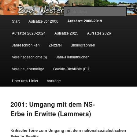
Zum
Gemeinsam für Bad Westernkotten
primären
Such
Inhalt
Hauptmenü
Aufsätze 2000-2019
Start
Aufsätze vor 2000
springen
Wolfgang Marcus
Aufsätze 2020-2024
Aufsätze 2025
Aufsätze 2026
Jahreschroniken
Zeittafel
Bibliographien
Vereinsgeschichte(n)
Jahr-/Heimatbücher
Vereine, ehemalige
Cookie-Richtlinie (EU)
Über uns/ Links
Vorträge
2001: Umgang mit dem NS-
Erbe in Erwitte (Lammers)
Kritische Töne zum Umgang mit dem nationalsozialistischen
Erbe in Erwitte