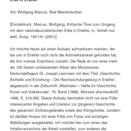
Von Wolfgang Marcus, Bad Westernkotten
[Erstabdruck: Marcus, Wolfgang, Kritische Töne zum Umgang
mit dem nationalsozialistischen Erbe in Erwitte, in. Vertell mui
watt, Ausg. 140/141 (2001)]
Ich möchte heute auf einen Aufsatz aufmerksam machen, der
bei uns in Erwitte noch nicht die Aufmerksamkeit gefunden hat,
die ihm meines Erachtens zusteht. Die Rede ist von einer mehr
als 100 Seiten umfassenden Arbeit des Münsteraner
Denkmalpflegers Dr. Joseph Lammers mit dem Titel „Geschichte,
Ästhetik und Erziehung – Die Reichsschulungsburg in Erwitte“,
abgedruckt in der Zeitschrift „Westfalen – Hefte für Geschichte,
Kunst und Volkskunde“, 76. Band (1998), Münster (Aschendorff)
1998, S. 216-360. Dieser Aufsatz beinhaltet nicht nur eine Fülle
interessanter Angaben und Literatur zur (jüngeren) Geschichte
des gesamten Schlossgeländes sowie des Königshofes, sondern
ist darüber hinaus mit einer Fülle von Fotos und sonstigen
Abbildungen ausgestattet. Ich möchte hier zum einen das
Inhaltsverzeichnis der Arbeit vorstellen, zum anderen die