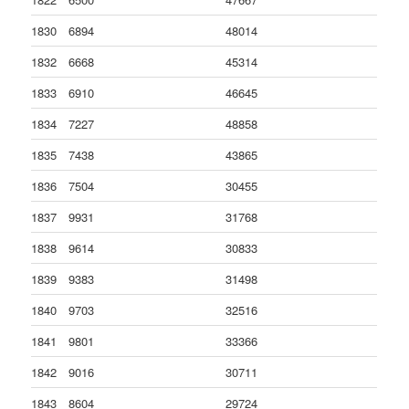
1830
6894
48014
1832
6668
45314
1833
6910
46645
1834
7227
48858
1835
7438
43865
1836
7504
30455
1837
9931
31768
1838
9614
30833
1839
9383
31498
1840
9703
32516
1841
9801
33366
1842
9016
30711
1843
8604
29724