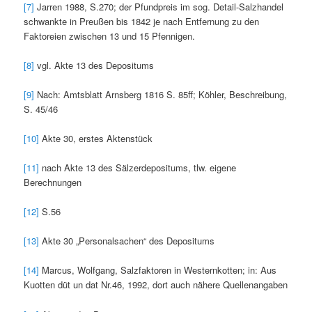
[7]
Jarren 1988, S.270; der Pfundpreis im sog. Detail-Salzhandel
schwankte in Preußen bis 1842 je nach Entfernung zu den
Faktoreien zwischen 13 und 15 Pfennigen.
[8]
vgl. Akte 13 des Depositums
[9]
Nach: Amtsblatt Arnsberg 1816 S. 85ff; Köhler, Beschreibung,
S. 45/46
[10]
Akte 30, erstes Aktenstück
[11]
nach Akte 13 des Sälzerdepositums, tlw. eigene
Berechnungen
[12]
S.56
[13]
Akte 30 „Personalsachen“ des Depositums
[14]
Marcus, Wolfgang, Salzfaktoren in Westernkotten; in: Aus
Kuotten düt un dat Nr.46, 1992, dort auch nähere Quellenangaben