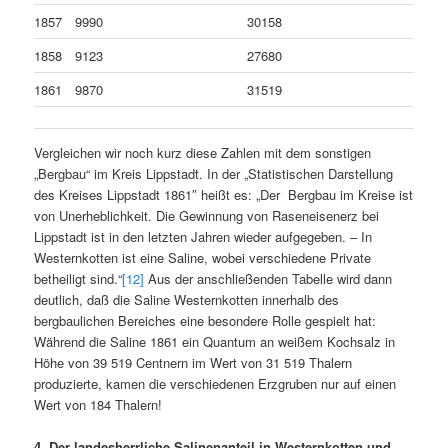
1857
9990
30158
1858
9123
27680
1861
9870
31519
Vergleichen wir noch kurz diese Zahlen mit dem sonstigen
„Bergbau“ im Kreis Lippstadt. In der „Statistischen Darstellung
des Kreises Lippstadt 1861″ heißt es: „Der Bergbau im Kreise ist
von Unerheblichkeit. Die Gewinnung von Raseneisenerz bei
Lippstadt ist in den letzten Jahren wieder aufgegeben. – In
Westernkotten ist eine Saline, wobei verschiedene Private
betheiligt sind.“
[12]
Aus der anschließenden Tabelle wird dann
deutlich, daß die Saline Westernkotten innerhalb des
bergbaulichen Bereiches eine besondere Rolle gespielt hat:
Während die Saline 1861 ein Quantum an weißem Kochsalz in
Höhe von 39 519 Centnern im Wert von 31 519 Thalern
produzierte, kamen die verschiedenen Erzgruben nur auf einen
Wert von 184 Thalern!
4. Der landesherrliche Salinenanteil in Westernkotten und