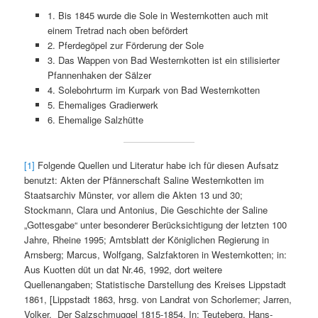
1. Bis 1845 wurde die Sole in Westernkotten auch mit
einem Tretrad nach oben befördert
2. Pferdegöpel zur Förderung der Sole
3. Das Wappen von Bad Westernkotten ist ein stilisierter
Pfannenhaken der Sälzer
4. Solebohrturm im Kurpark von Bad Westernkotten
5. Ehemaliges Gradierwerk
6. Ehemalige Salzhütte
[1]
Folgende Quellen und Literatur habe ich für diesen Aufsatz
benutzt: Akten der Pfännerschaft Saline Westernkotten im
Staatsarchiv Münster, vor allem die Akten 13 und 30;
Stockmann, Clara und Antonius, Die Geschichte der Saline
„Gottesgabe“ unter besonderer Berücksichtigung der letzten 100
Jahre, Rheine 1995; Amtsblatt der Königlichen Regierung in
Arnsberg; Marcus, Wolfgang, Salzfaktoren in Westernkotten; in:
Aus Kuotten düt un dat Nr.46, 1992, dort weitere
Quellenangaben; Statistische Darstellung des Kreises Lippstadt
1861, [Lippstadt 1863, hrsg. von Landrat von Schorlemer; Jarren,
Volker, Der Salzschmuggel 1815-1854, In: Teuteberg, Hans-