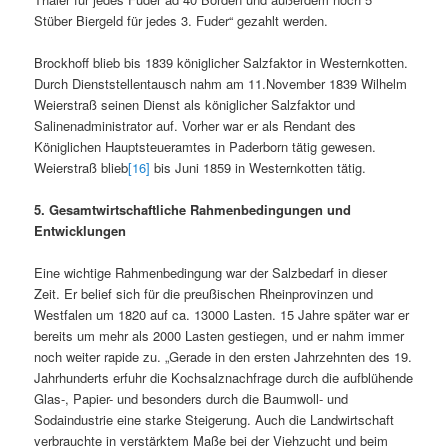
Stüber Biergeld für jedes 3. Fuder“ gezahlt werden.
Brockhoff blieb bis 1839 königlicher Salzfaktor in Westernkotten.
Durch Dienststellentausch nahm am 11.November 1839 Wilhelm
Weierstraß seinen Dienst als königlicher Salzfaktor und
Salinenadministrator auf. Vorher war er als Rendant des
Königlichen Hauptsteueramtes in Paderborn tätig gewesen.
Weierstraß blieb
[16]
bis Juni 1859 in Westernkotten tätig.
5. Gesamtwirtschaftliche Rahmenbedingungen und
Entwicklungen
Eine wichtige Rahmenbedingung war der Salzbedarf in dieser
Zeit. Er belief sich für die preußischen Rheinprovinzen und
Westfalen um 1820 auf ca. 13000 Lasten. 15 Jahre später war er
bereits um mehr als 2000 Lasten gestiegen, und er nahm immer
noch weiter rapide zu. „Gerade in den ersten Jahrzehnten des 19.
Jahrhunderts erfuhr die Kochsalznachfrage durch die aufblühende
Glas-, Papier- und besonders durch die Baumwoll- und
Sodaindustrie eine starke Steigerung. Auch die Landwirtschaft
verbrauchte in verstärktem Maße bei der Viehzucht und beim