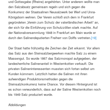
und Gottesgabe (Rheine) angehörten. Unter anderem wollte man
den Salzabsatz gemeinsam regeln und sich gegen die
Konkurrenz der Staatsalinen Neusalzwerk bei Werl und Unna-
Königsborn wehren. Der Verein schloß sich dem in Frankfurt
gegründeten „Verein zum Schutz der vaterländischen Arbeit“ an,
der sich für die Einführung von Schutzzöllen stark machte. Auf
der Nationalversammlung 1848 in Frankfurt am Main wurde er
durch den Salinendeputierten Freiherr von Dolffs vertreten.
[19]
Der Staat hatte frühzeitig die Zeichen der Zeit erkannt. Vor allem
das Salz aus den Steinsalzbergwerken machte Salz zu einem
Massengut. So wurde 1867 das Salzmonopol aufgegeben, der
landesherrliche Salinenanteil in Westernkotten verkauft. Die
privaten Salineninteressenten mussten sich fortan selbst um
Kunden kümmern. Letztlich hatten die Salinen mit ihren
aufwendigen Produktionsmethoden gegen die
Steinsalzkonkurrenz keine Chance. Vor diesem Hintergrund ist
es schon verwunderlich, dass auf der Saline Westernkotten noch
bis 1949 Salz produziert wurde.
Abbildungen