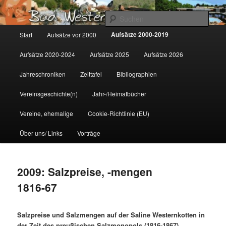
Zum
Gemeinsam für Bad Westernkotten
primären
Such
Inhalt
Hauptmenü
Aufsätze 2000-2019
Start
Aufsätze vor 2000
springen
Wolfgang Marcus
Aufsätze 2020-2024
Aufsätze 2025
Aufsätze 2026
Jahreschroniken
Zeittafel
Bibliographien
Vereinsgeschichte(n)
Jahr-/Heimatbücher
Vereine, ehemalige
Cookie-Richtlinie (EU)
Über uns/ Links
Vorträge
2009: Salzpreise, -mengen
1816-67
Salzpreise und Salzmengen auf der Saline Westernkotten in
der Zeit des preußischen Salzmonopols (1816-1867)