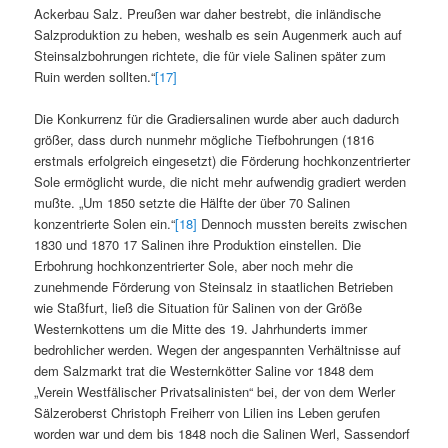
Ackerbau Salz. Preußen war daher bestrebt, die inländische
Salzproduktion zu heben, weshalb es sein Augenmerk auch auf
Steinsalzbohrungen richtete, die für viele Salinen später zum
Ruin werden sollten.“
[17]
Die Konkurrenz für die Gradiersalinen wurde aber auch dadurch
größer, dass durch nunmehr mögliche Tiefbohrungen (1816
erstmals erfolgreich eingesetzt) die Förderung hochkonzentrierter
Sole ermöglicht wurde, die nicht mehr aufwendig gradiert werden
mußte. „Um 1850 setzte die Hälfte der über 70 Salinen
konzentrierte Solen ein.“
[18]
Dennoch mussten bereits zwischen
1830 und 1870 17 Salinen ihre Produktion einstellen. Die
Erbohrung hochkonzentrierter Sole, aber noch mehr die
zunehmende Förderung von Steinsalz in staatlichen Betrieben
wie Staßfurt, ließ die Situation für Salinen von der Größe
Westernkottens um die Mitte des 19. Jahrhunderts immer
bedrohlicher werden. Wegen der angespannten Verhältnisse auf
dem Salzmarkt trat die Westernkötter Saline vor 1848 dem
„Verein Westfälischer Privatsalinisten“ bei, der von dem Werler
Sälzeroberst Christoph Freiherr von Lilien ins Leben gerufen
worden war und dem bis 1848 noch die Salinen Werl, Sassendorf