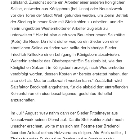
stillstand. Zunächst sollte ein Arbeiter einer anderen königlichen
Saline, entweder aus Königsborn (bei Unna) oder Neusalzwerk
vor den Toren der Stadt Werl gefunden werden, um „beim Betrieb
der Siedung in neuer Kote mit Steinkohlen zu arbeiten, und die
hierin ungeübten Westernkottener Arbeiter zugleich zu
unterweisen.“ Hier ist also auch vom Bau einer neuen Salzhütte
(Kote) die Rede. Da nicht sicher war, ob ein Sieder von einer
staatlichen Saline zu finden war, sollte der bisherige Sieder
Friedrich Krillecke einen Lehrgang in Königsborn absolvieren.
Weiterhin schreibt das Oberbergamt:“Ein Salzkorb ist, wie das
königlichen Salzamt in Königsborn anzeigt, nach Westernkotten
verabfolgt worden, dessen Kosten wir bereits erstattet haben, der
also dort als Muster aufbewahrt werden kann.“ Zusätzlich wird
Salzfaktor Brockhoff angehalten, für die alsbald dort eintreffenden
Kohlenfuhren ein eisenbeschlagenes, geeichtes Scheffel
anzuschaffen.
Im Juli/ August 1819 nahm dann der Sieder Rittelmeyer aus
Neusalzwerk seinen Dienst auf. Da die Steinkohlenzufuhr noch
unsicher erschien, wollte man sich mit Postmeister Bredenoll
über den Ankauf seines Holzvorrates einigen. Als Preis sollte „ 1
Thaler für jedes Fuder ad 40 Börden und außerdem noch 5