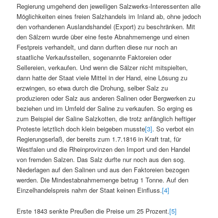
Regierung umgehend den jeweiligen Salzwerks-Interessenten alle
Möglichkeiten eines freien Salzhandels im Inland ab, ohne jedoch
den vorhandenen Auslandshandel (Export) zu beschränken. Mit
den Sälzern wurde über eine feste Abnahmemenge und einen
Festpreis verhandelt, und dann durften diese nur noch an
staatliche Verkaufsstellen, sogenannte Faktoreien oder
Sellereien, verkaufen. Und wenn die Sälzer nicht mitspielten,
dann hatte der Staat viele Mittel in der Hand, eine Lösung zu
erzwingen, so etwa durch die Drohung, selber Salz zu
produzieren oder Salz aus anderen Salinen oder Bergwerken zu
beziehen und im Umfeld der Saline zu verkaufen. So erging es
zum Beispiel der Saline Salzkotten, die trotz anfänglich heftiger
Proteste letztlich doch klein beigeben musste
[3]
. So verbot ein
Regierungserlaß, der bereits zum 1.7.1816 in Kraft trat, für
Westfalen und die Rheinprovinzen den Import und den Handel
von fremden Salzen. Das Salz durfte nur noch aus den sog.
Niederlagen auf den Salinen und aus den Faktoreien bezogen
werden. Die Mindestabnahmemenge betrug 1 Tonne. Auf den
Einzelhandelspreis nahm der Staat keinen Einfluss.
[4]
Erste 1843 senkte Preußen die Preise um 25 Prozent.
[5]