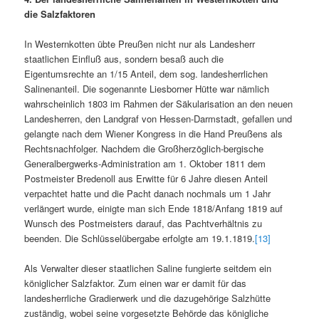
die Salzfaktoren
In Westernkotten übte Preußen nicht nur als Landesherr
staatlichen Einfluß aus, sondern besaß auch die
Eigentumsrechte an 1/15 Anteil, dem sog. landesherrlichen
Salinenanteil. Die sogenannte Liesborner Hütte war nämlich
wahrscheinlich 1803 im Rahmen der Säkularisation an den neuen
Landesherren, den Landgraf von Hessen-Darmstadt, gefallen und
gelangte nach dem Wiener Kongress in die Hand Preußens als
Rechtsnachfolger. Nachdem die Großherzöglich-bergische
Generalbergwerks-Administration am 1. Oktober 1811 dem
Postmeister Bredenoll aus Erwitte für 6 Jahre diesen Anteil
verpachtet hatte und die Pacht danach nochmals um 1 Jahr
verlängert wurde, einigte man sich Ende 1818/Anfang 1819 auf
Wunsch des Postmeisters darauf, das Pachtverhältnis zu
beenden. Die Schlüsselübergabe erfolgte am 19.1.1819.
[13]
Als Verwalter dieser staatlichen Saline fungierte seitdem ein
königlicher Salzfaktor. Zum einen war er damit für das
landesherrliche Gradierwerk und die dazugehörige Salzhütte
zuständig, wobei seine vorgesetzte Behörde das königliche