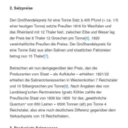
2. Salzpreise
Den Großhandelspreis für eine Tonne Salz à 405 Pfund (= ca. 1/5
einer heutigen Tonne) setzte Preußen 1816 für Westfalen und
das Rheinland mit 12 Thaler fest, zwischen Elbe und Weser lag
der Preis bei 8 Thaler 12 Groschen pro Tonne
[6]
. 1820
vereinheitlichte Preußen die Preise. Der Großhandelspreis für
eine Tonne Salz aus allen Salinen und staatlichen Faktoreien
betrug nun 15 Thaler
[7]
.
Betrachten wir nun demgegenüber den Preis, den die
Produzenten vom Staat – als Aufkäufer – erhielten: 1821/22
erhielten die Salineninteressenten in Westernkotten 7 Reichstaler
und 10 Silbergroschen pro Tonne
[8]
. Nach Angaben des von
Landsberg’schen Rentmeisters Ignatz Köhler zahlte der
Preußische Staat von 1836 bis 1850 für das „gewöhnliche
Quantum“ von 650 Lasten = 6500 Tonnen (alt) pro Tonne 4
Reichstaler, also eine noch deutlichere Differenz gegenüber dem
Verkaufspreis von 15 Reichsthalern.
3. Produzierte Salzmengen