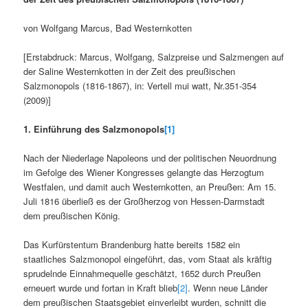
von Wolfgang Marcus, Bad Westernkotten
[Erstabdruck: Marcus, Wolfgang, Salzpreise und Salzmengen auf
der Saline Westernkotten in der Zeit des preußischen
Salzmonopols (1816-1867), in: Vertell mui watt, Nr.351-354
(2009)]
1. Einführung des Salzmonopols
[1]
Nach der Niederlage Napoleons und der politischen Neuordnung
im Gefolge des Wiener Kongresses gelangte das Herzogtum
Westfalen, und damit auch Westernkotten, an Preußen: Am 15.
Juli 1816 überließ es der Großherzog von Hessen-Darmstadt
dem preußischen König.
Das Kurfürstentum Brandenburg hatte bereits 1582 ein
staatliches Salzmonopol eingeführt, das, vom Staat als kräftig
sprudelnde Einnahmequelle geschätzt, 1652 durch Preußen
erneuert wurde und fortan in Kraft blieb
[2]
. Wenn neue Länder
dem preußischen Staatsgebiet einverleibt wurden, schnitt die