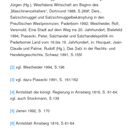
Jürgen (Hg.), Westfalens Wirtschaft am Beginn des
„Maschinenzeitalters“, Dortmund 1988, S.269f; Ders.,
Salzschmuggel und Salzschmuggelbekämpfung in den
Preußischen Westprovinzen, Paderborn 1992; Westheider, Rolf,
Versmold. Eine Stadt auf dem Weg ins 20. Jahrhundert, Bielefeld
1994; Piasecki, Peter, Salzhandel und Salzhandelspolitik im
Paderborner Land vom 16.bis 19. Jahrhundert, in: Hocquet, Jean-
Claude und Palme, Rudolf (Hg.), Das Salz in der Rechts- und
Handelsgeschichte, Schwaz 1991, S.155f
[2]
vgl. Westheider 1994, S.196
[3]
vgl. dazu Piasecki 1991, S. 161/162
[4]
Amtsblatt der königl. Regierung in Arnsberg 1816, S. 61-64;
vgl. auch Stockmann, S.139
[5]
Jarren 1992, S. 170
[6]
Amtsblatt Arnsberg 1816, S.61-64