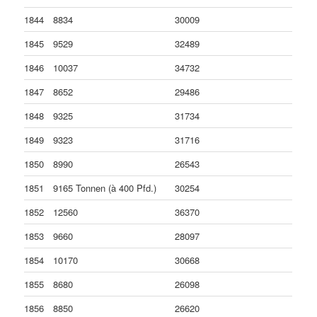
1844
8834
30009
1845
9529
32489
1846
10037
34732
1847
8652
29486
1848
9325
31734
1849
9323
31716
1850
8990
26543
1851
9165 Tonnen (à 400 Pfd.)
30254
1852
12560
36370
1853
9660
28097
1854
10170
30668
1855
8680
26098
1856
8850
26620