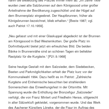
nahm die Bedeutung des Platzes immer mehr ab. „Im Jahre 1959
wurden zwei alte Salzbrunnen auf dem Königssood unter großer
Anteilnahme der Bevölkerung zugeschüttet und der Hügel auf
dem Brunnenplatz eingeebnet. Der Hauptbrunnen, früher als
Königsbrunnen bezeichnet, blieb erhalten.“ [Beste 1987; vgl.
auch Patriot 17.10.1959].
„Neu gefasst und mit einer Glaskuppel abgedeckt ist der Brunnen
am Königssood in Bad Westernkotten. Der große Platz im
Dorfmittelpunkt bietet jetzt ein erfreuliches Bild. Die beiden
Bänke in Brunnennähe sind an schönen Tagen ein beliebter
Rastplatz für die Kurgäste.“ [P21.9.1968]
Seine heutige Gestalt mit dem Salzsieder, dem Siedebecken,
Beeten und Parkmöglichkeiten erhielt der Platz kurz vor der
Kommunalwahl 1994. Dazu heißt es im Patriot: „Zahlreiche
Kurgäste und Einheimische besuchten bei strahlendem
Sonnenschein das Einweihungsfest in der Ortsmitte. Mit
Spannung wurde die Enthüllung der Bronzefigur „Salzsieder“
verfolgt, die von Franz Mintert und Friedhelm Hense, stilgerecht
in alter Sälzerkluft gekleidet, vorgenommen wurde. Und das Werk
des Aachener Künstlers Löneke, der die Figur im Auftrag des