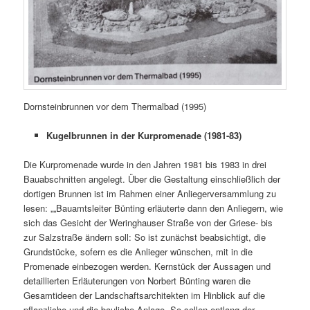
Dornsteinbrunnen vor dem Thermalbad (1995)
Kugelbrunnen in der Kurpromenade (1981-83)
Die Kurpromenade wurde in den Jahren 1981 bis 1983 in drei
Bauabschnitten angelegt. Über die Gestaltung einschließlich der
dortigen Brunnen ist im Rahmen einer Anliegerversammlung zu
lesen: „„Bauamtsleiter Bünting erläuterte dann den Anliegern, wie
sich das Gesicht der Weringhauser Straße von der Griese- bis
zur Salzstraße ändern soll: So ist zunächst beabsichtigt, die
Grundstücke, sofern es die Anlieger wünschen, mit in die
Promenade einbezogen werden. Kernstück der Aussagen und
detaillierten Erläuterungen von Norbert Bünting waren die
Gesamtideen der Landschaftsarchitekten im Hinblick auf die
pflanzliche und die bauliche Anlage. So sollen entlang der