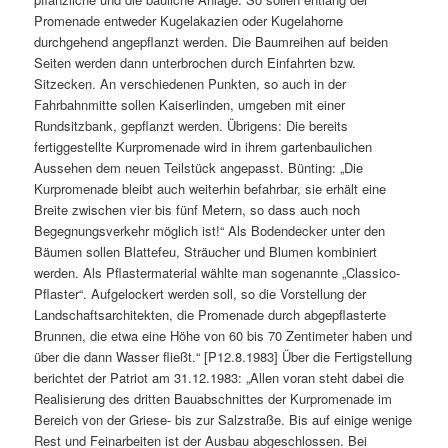
Promenade entweder Kugelakazien oder Kugelahorne
durchgehend angepflanzt werden. Die Baumreihen auf beiden
Seiten werden dann unterbrochen durch Einfahrten bzw.
Sitzecken. An verschiedenen Punkten, so auch in der
Fahrbahnmitte sollen Kaiserlinden, umgeben mit einer
Rundsitzbank, gepflanzt werden. Übrigens: Die bereits
fertiggestellte Kurpromenade wird in ihrem gartenbaulichen
Aussehen dem neuen Teilstück angepasst. Bünting: „Die
Kurpromenade bleibt auch weiterhin befahrbar, sie erhält eine
Breite zwischen vier bis fünf Metern, so dass auch noch
Begegnungsverkehr möglich ist!“ Als Bodendecker unter den
Bäumen sollen Blattefeu, Sträucher und Blumen kombiniert
werden. Als Pflastermaterial wählte man sogenannte „Classico-
Pflaster“. Aufgelockert werden soll, so die Vorstellung der
Landschaftsarchitekten, die Promenade durch abgepflasterte
Brunnen, die etwa eine Höhe von 60 bis 70 Zentimeter haben und
über die dann Wasser fließt.“ [P12.8.1983] Über die Fertigstellung
berichtet der Patriot am 31.12.1983: „Allen voran steht dabei die
Realisierung des dritten Bauabschnittes der Kurpromenade im
Bereich von der Griese- bis zur Salzstraße. Bis auf einige wenige
Rest und Feinarbeiten ist der Ausbau abgeschlossen. Bei