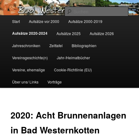
Zum
Gemeinsam für Bad Westernkotten
primären
Such
Inhalt
Hauptmenü
Start
Aufsätze vor 2000
Aufsätze 2000-2019
springen
Wolfgang Marcus
Aufsätze 2020-2024
Aufsätze 2025
Aufsätze 2026
Jahreschroniken
Zeittafel
Bibliographien
Vereinsgeschichte(n)
Jahr-/Heimatbücher
Vereine, ehemalige
Cookie-Richtlinie (EU)
Über uns/ Links
Vorträge
2020: Acht Brunnenanlagen
in Bad Westernkotten