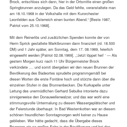
Brock, entschloss sich dann, hier in der Ortsmitte einen großen
Springbrunnen anzulegen. Da das Geld fehlte, veranstaltete man
am 18.10.1968 in der Volkshalle mit dem Kurorchester
Leonfelden aus Österreich einen bunten Abend.“ [Beste 1987,
Patriot vom 25.10.1968].
Mit dem Reinerlös und zusätzlichen Spenden konnte der von
Herrn Sprick gestaltete Marktbrunnen dann finanziert (rd. 18.500
DM) und 1 Jahr später, am Sonntag, dem 17. 08.1969, feierlich
eingeweiht werden [Patriot 02.08.1969]. „‘Jetzt löppet hei! ‘ — Als
gestern Morgen kurz nach 11 Uhr Bürgermeister Brock
verkündete ‚… und somit übergeben wir den neuen Brunnen der
Bevölkerung des Badeortes sprudelte programmgemäß bei
diesen Worten die erste Fontäne hoch und stürzte dann über die
einzelnen Stufen in das Brunnenbecken. Die Kurkapelle unter
Leitung des unermüdlichen Gerhard Sebulke intonierte dazu
sinnigerweise den Donauwellenwalzer, und das war wohl eine
stimmungsvolle Untermalung zu diesem Wassergeplätscher und
der Feierstunde überhaupt. In Bad Westernkotten war an diesem
schönen freundlichen Sonntagmorgen wohl keiner zu Hause
geblieben. Wer hätte gedacht, dass die Übergabe dieses
Brunnens ein so großes Echo in der Bevölkerung und bei den