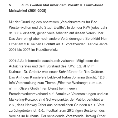
5. Zum zweiten Mal unter dem Vorsitz v. Franz-Josef
Meiswinkel (2001-2008)
Mit der Gründung des operativen „Verkehrsvereins für Bad
Westernkotten und die Stadt Erwitte“, in den der KVV jedes Jahr
31.000 € einzahlt, gehen viele Arbeiten auf diesen Verein über.
Das Jahr bringt aber noch andere Veränderungen: So erklärt Herr
Other am 2.6. seinen Rücktritt als 1. Vorsitzender. Hier die Jahre
2001 bis 2007 im Kurzüberblick:
2001:2.2.: Informationsaustausch zwischen Mitgliedern des
Aufsichtsrates und dem Vorstand des KVV; 5.2. JHV im
Kurhaus. Dr. Grabritz wird neuer Schriftführer für Rita Grüttner.
Das Amt des Kassierers bekleidet fortan Johanna Bracht; 12.3.:
Info-Veranstaltung zum Thema „Effektive Werbung“; zum 2.5.
nimmt Gisela Groth ihren Dienst beim neuen
Fremdenverkehrsverband auf. Attraktive Veranstaltungen und ein
Marketing-Konzept sind Schwerpunkte; der Patriot berichtet am
2.6., dass Hartwig Other aus persönlichen Gründen als 1. Vors.
zurückgetreten ist; 9.6.: Festball zum 25jährigen Bestehen des
Vereins im Kurhaus. Der scheidende Vorsitzende Hartwig Other