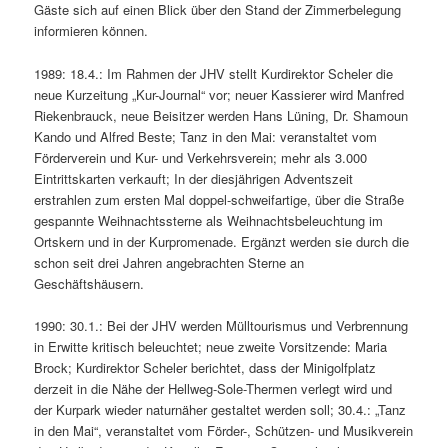
Gäste sich auf einen Blick über den Stand der Zimmerbelegung
informieren können.
1989: 18.4.: Im Rahmen der JHV stellt Kurdirektor Scheler die
neue Kurzeitung „Kur-Journal“ vor; neuer Kassierer wird Manfred
Riekenbrauck, neue Beisitzer werden Hans Lüning, Dr. Shamoun
Kando und Alfred Beste; Tanz in den Mai: veranstaltet vom
Förderverein und Kur- und Verkehrsverein; mehr als 3.000
Eintrittskarten verkauft; In der diesjährigen Adventszeit
erstrahlen zum ersten Mal doppel-schweifartige, über die Straße
gespannte Weihnachtssterne als Weihnachtsbeleuchtung im
Ortskern und in der Kurpromenade. Ergänzt werden sie durch die
schon seit drei Jahren angebrachten Sterne an
Geschäftshäusern.
1990: 30.1.: Bei der JHV werden Mülltourismus und Verbrennung
in Erwitte kritisch beleuchtet; neue zweite Vorsitzende: Maria
Brock; Kurdirektor Scheler berichtet, dass der Minigolfplatz
derzeit in die Nähe der Hellweg-Sole-Thermen verlegt wird und
der Kurpark wieder naturnäher gestaltet werden soll; 30.4.: „Tanz
in den Mai“, veranstaltet vom Förder-, Schützen- und Musikverein