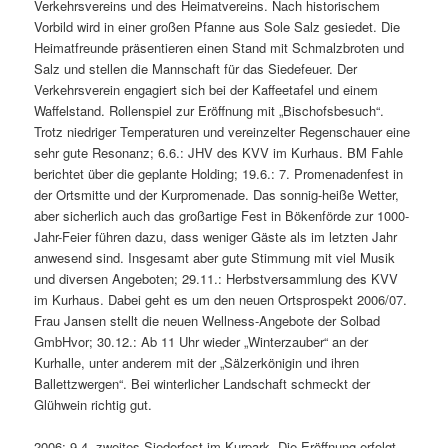
Verkehrsvereins und des Heimatvereins. Nach historischem
Vorbild wird in einer großen Pfanne aus Sole Salz gesiedet. Die
Heimatfreunde präsentieren einen Stand mit Schmalzbroten und
Salz und stellen die Mannschaft für das Siedefeuer. Der
Verkehrsverein engagiert sich bei der Kaffeetafel und einem
Waffelstand. Rollenspiel zur Eröffnung mit „Bischofsbesuch“.
Trotz niedriger Temperaturen und vereinzelter Regenschauer eine
sehr gute Resonanz; 6.6.: JHV des KVV im Kurhaus. BM Fahle
berichtet über die geplante Holding; 19.6.: 7. Promenadenfest in
der Ortsmitte und der Kurpromenade. Das sonnig-heiße Wetter,
aber sicherlich auch das großartige Fest in Bökenförde zur 1000-
Jahr-Feier führen dazu, dass weniger Gäste als im letzten Jahr
anwesend sind. Insgesamt aber gute Stimmung mit viel Musik
und diversen Angeboten; 29.11.: Herbstversammlung des KVV
im Kurhaus. Dabei geht es um den neuen Ortsprospekt 2006/07.
Frau Jansen stellt die neuen Wellness-Angebote der Solbad
GmbHvor; 30.12.: Ab 11 Uhr wieder „Winterzauber“ an der
Kurhalle, unter anderem mit der „Sälzerkönigin und ihren
Ballettzwergen“. Bei winterlicher Landschaft schmeckt der
Glühwein richtig gut.
2006: 9.4. zweites Siederfest im Kurpark. Die Eröffnung erfolgt