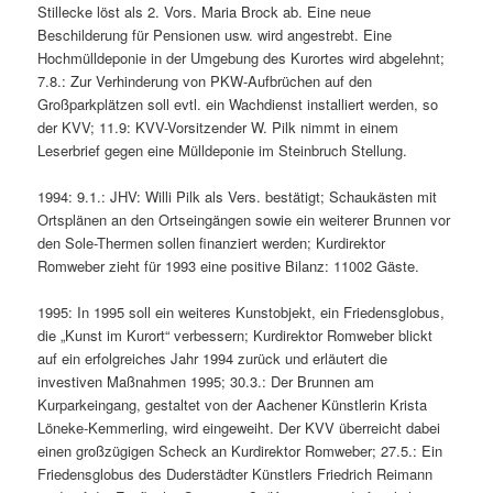
Stillecke löst als 2. Vors. Maria Brock ab. Eine neue
Beschilderung für Pensionen usw. wird angestrebt. Eine
Hochmülldeponie in der Umgebung des Kurortes wird abgelehnt;
7.8.: Zur Verhinderung von PKW-Aufbrüchen auf den
Großparkplätzen soll evtl. ein Wachdienst installiert werden, so
der KVV; 11.9: KVV-Vorsitzender W. Pilk nimmt in einem
Leserbrief gegen eine Mülldeponie im Steinbruch Stellung.
1994: 9.1.: JHV: Willi Pilk als Vers. bestätigt; Schaukästen mit
Ortsplänen an den Ortseingängen sowie ein weiterer Brunnen vor
den Sole-Thermen sollen finanziert werden; Kurdirektor
Romweber zieht für 1993 eine positive Bilanz: 11002 Gäste.
1995: In 1995 soll ein weiteres Kunstobjekt, ein Friedensglobus,
die „Kunst im Kurort“ verbessern; Kurdirektor Romweber blickt
auf ein erfolgreiches Jahr 1994 zurück und erläutert die
investiven Maßnahmen 1995; 30.3.: Der Brunnen am
Kurparkeingang, gestaltet von der Aachener Künstlerin Krista
Löneke-Kemmerling, wird eingeweiht. Der KVV überreicht dabei
einen großzügigen Scheck an Kurdirektor Romweber; 27.5.: Ein
Friedensglobus des Duderstädter Künstlers Friedrich Reimann