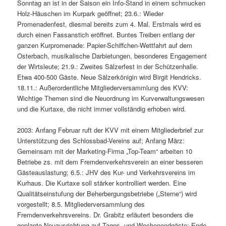
Sonntag an ist in der Saison ein Info-Stand in einem schmucken
Holz-Häuschen im Kurpark geöffnet; 23.6.: Wieder
Promenadenfest, diesmal bereits zum 4. Mal. Erstmals wird es
durch einen Fassanstich eröffnet. Buntes Treiben entlang der
ganzen Kurpromenade: Papier-Schiffchen-Wettfahrt auf dem
Osterbach, musikalische Darbietungen, besonderes Engagement
der Wirtsleute; 21.9.: Zweites Sälzerfest in der Schützenhalle.
Etwa 400-500 Gäste. Neue Sälzerkönigin wird Birgit Hendricks.
18.11.: Außerordentliche Mitgliederversammlung des KVV:
Wichtige Themen sind die Neuordnung im Kurverwaltungswesen
und die Kurtaxe, die nicht immer vollständig erhoben wird.
2003: Anfang Februar ruft der KVV mit einem Mitgliederbrief zur
Unterstützung des Schlossbad-Vereins auf; Anfang März:
Gemeinsam mit der Marketing-Firma „Top-Team“ arbeiten 10
Betriebe zs. mit dem Fremdenverkehrsverein an einer besseren
Gästeauslastung; 6.5.: JHV des Kur- und Verkehrsvereins im
Kurhaus. Die Kurtaxe soll stärker kontrolliert werden. Eine
Qualitätseinstufung der Beherbergungsbetriebe („Sterne“) wird
vorgestellt; 8.5. Mitgliederversammlung des
Fremdenverkehrsvereins. Dr. Grabitz erläutert besonders die
geplante Neuausrichtung auf Tages- und Wochenendgäste; Ende