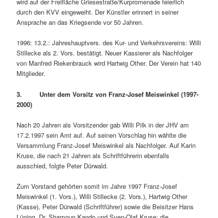
wird auf der Freifläche Griesestraße/Kurpromenade feierlich
durch den KVV eingeweiht. Der Künstler erinnert in seiner
Ansprache an das Kriegsende vor 50 Jahren.
1996: 13.2.: Jahreshauptvers. des Kur- und Verkehrsvereins: Willi
Stillecke als 2. Vors. bestätigt. Neuer Kassierer als Nachfolger
von Manfred Riekenbrauck wird Hartwig Other. Der Verein hat 140
Mitglieder.
3. Unter dem Vorsitz von Franz-Josef Meiswinkel (1997-
2000)
Nach 20 Jahren als Vorsitzender gab Willi Pilk in der JHV am
17.2.1997 sein Amt auf. Auf seinen Vorschlag hin wählte die
Versammlung Franz-Josef Meiswinkel als Nachfolger. Auf Karin
Kruse, die nach 21 Jahren als Schriftführerin ebenfalls
ausschied, folgte Peter Dürwald.
Zum Vorstand gehörten somit im Jahre 1997 Franz-Josef
Meiswinkel (1. Vors.), Willi Stillecke (2. Vors.), Hartwig Other
(Kasse), Peter Dürwald (Schriftführer) sowie die Beisitzer Hans
Lüning, Dr. Shamoun Kando und Sven-Olaf Kruse; die