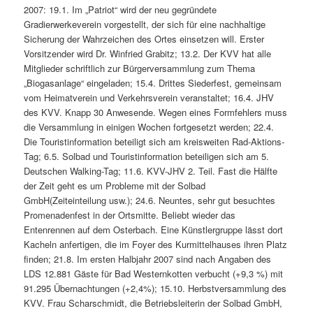
2007: 19.1. Im „Patriot“ wird der neu gegründete
Gradierwerkeverein vorgestellt, der sich für eine nachhaltige
Sicherung der Wahrzeichen des Ortes einsetzen will. Erster
Vorsitzender wird Dr. Winfried Grabitz; 13.2. Der KVV hat alle
Mitglieder schriftlich zur Bürgerversammlung zum Thema
„Biogasanlage“ eingeladen; 15.4. Drittes Siederfest, gemeinsam
vom Heimatverein und Verkehrsverein veranstaltet; 16.4. JHV
des KVV. Knapp 30 Anwesende. Wegen eines Formfehlers muss
die Versammlung in einigen Wochen fortgesetzt werden; 22.4.
Die Touristinformation beteiligt sich am kreisweiten Rad-Aktions-
Tag; 6.5. Solbad und Touristinformation beteiligen sich am 5.
Deutschen Walking-Tag; 11.6. KVV-JHV 2. Teil. Fast die Hälfte
der Zeit geht es um Probleme mit der Solbad
GmbH(Zeiteinteilung usw.); 24.6. Neuntes, sehr gut besuchtes
Promenadenfest in der Ortsmitte. Beliebt wieder das
Entenrennen auf dem Osterbach. Eine Künstlergruppe lässt dort
Kacheln anfertigen, die im Foyer des Kurmittelhauses ihren Platz
finden; 21.8. Im ersten Halbjahr 2007 sind nach Angaben des
LDS 12.881 Gäste für Bad Westernkotten verbucht (+9,3 %) mit
91.295 Übernachtungen (+2,4%); 15.10. Herbstversammlung des
KVV. Frau Scharschmidt, die Betriebsleiterin der Solbad GmbH,