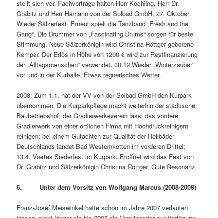
stellt sich vor. Fachvorträge halten Herr Köchling, Herr Dr.
Grabitz und Herr Hamann von der Solbad GmbH; 27. Oktober:
Wieder Sälzerfest. Erneut spielt die Tanzband „Fresh and the
Gang“. Die Drummer von „Fascinating Drums“ sorgen für beste
Stimmung. Neue Sälzerkönigin wird Christina Röttger geborene
Kemper. Der Erlös in Höhe von 1200 € wird zur Restfinanzierung
der „Alltagsmenschen“ verwendet. 30.12.Wieder „Winterzauber“
vor und in der Kurhalle. Etwas regnerisches Wetter.
2008: Zum 1.1. hat der VV von der Solbad GmbH den Kurpark
übernommen. Die Kurparkpflege macht weiterhin der städtische
Baubetriebshof; der Gradierwerkeverein lässt das vordere
Gradierwerk von einer örtlichen Firma mit Hochdruckreinigern
reinigen; bei einem Gutachten zur Qualität der Heilbäder
Deutschlands landet Bad Westernkotten im vorderen Drittel;
13.4. Viertes Siederfest im Kurpark. Eröffnet wird das Fest von
Dr. Grabitz und Sälzerkönigin Christina Röttger. Gute Resonanz.
6. Unter dem Vorsitz von Wolfgang Marcus (2008-2009)
Franz-Josef Meiswinkel hatte schon im Jahre 2007 verlauten
lassen, nicht länger als bis 2008 als Vorsitzender zur Verfügung