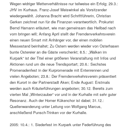
Wegen widriger Wetterverhältnisse nur teilweise ein Erfolg; 29.3.:
JHV im Kurhaus. Franz-Josef Meiswinkel als Vorsitzender
wiedergewählt. Johanna Bracht wird Schriftführerin, Christian
Gerken zeichnet nun für die Finanzen verantwortlich. Prokurist
Bernd Hamann erläutert, wie man gemeinsam das Heilbad nach
vorn bringen will; Anfang April stellt der Fremdenverkehrsverein
einen neuen Smart mit Anhänger vor, der einen mobilen
Messestand beinhaltet; Zu Ostern werden wieder von Osterhasen
bunte Ostereier an die Gäste verschenkt; 8.5.: „Walken im
Kurpark“ ist der Titel einer größeren Veranstaltung mit Infos und
Aktionen rund um die neue Trendsportart; 20.6.: Sechstes
Promenadenfest in der Kurpromenade mit Entenrennen und
vielen Angeboten; 23.8.: Der Fremdenverkehrsverein präsentiert
den Kurort in der Partnerstadt Aken; Ende August: Erstmals
werden auch Kräuterführungen angeboten; 30.12. Bereits zum
vierten Mal „Winterzauber“ vor und in der Kurhalle mit sehr guter
Resonanz. Auch der Horner Kükenchor ist dabei; 31.12.:
Quellenwanderung unter Leitung von Wolfgang Marcus,
anschließend Punsch-Trinken vor der Kurhalle.
2005: 10.4.: 1. Siederfest im Kurpark unter Federführung des