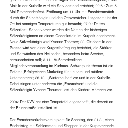
Mai: In der Kurhalle wird ein Servicestand errichtet; 22.6.: Zum 5.
Mal Promenadenfest. Eröffnung um 11 Uhr mit Fassbieranstich
durch die Sälzerkönigin und den Ortsvorsteher. Insgesamt ist der
Ort bei sonnigen Temperaturen gut besucht; 27.9.: Drittes
Sälzerfest. Schon vorher werden die Namen der bisherigen
Sälzerköniginnen an einem Gedenkstein im Kurpark angebracht.
Neue Sälzerkönigin wird Yvonne Thörmer; 22. Oktober: In der
Presse wird von einer Kurgastbefragung berichtet, die Stärken
und Schwächen des Heilbades, besonders beim Service,
herausarbeiten soll; 3.11.: Außerordentliche
Mitgliederversammlung im Kurhaus. Schwerpunktthema ist ein
Referat „Erfolgreiches Marketing für kleinere und mittlere
Unternehmen“; 28.12.: „Winterzauber“ vor und in der Kurhalle.
Dabei singen unter anderem die „Emsmöven“ und die
Sälzerkönigin Yvonne Theumer liest den Kindern Märchen vor.
2004: Der KVV hat eine Tempotafel angeschafft, die derzeit an
der Bruchstraße installiert ist.
Der Fremdenverkehrsverein plant für Sonntag, den 21.3., einen
Erlebnistag mit Schlemmen und Shoppen in der Kurpromenade.