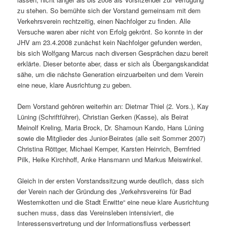
zu stehen. So bemühte sich der Vorstand gemeinsam mit dem
Verkehrsverein rechtzeitig, einen Nachfolger zu finden. Alle
Versuche waren aber nicht von Erfolg gekrönt. So konnte in der
JHV am 23.4.2008 zunächst kein Nachfolger gefunden werden,
bis sich Wolfgang Marcus nach diversen Gesprächen dazu bereit
erklärte. Dieser betonte aber, dass er sich als Übergangskandidat
sähe, um die nächste Generation einzuarbeiten und dem Verein
eine neue, klare Ausrichtung zu geben.
Dem Vorstand gehören weiterhin an: Dietmar Thiel (2. Vors.), Kay
Lüning (Schriftführer), Christian Gerken (Kasse), als Beirat
Meinolf Kreling, Maria Brock, Dr. Shamoun Kando, Hans Lüning
sowie die Mitglieder des Junior-Beirates (alle seit Sommer 2007)
Christina Röttger, Michael Kemper, Karsten Heinrich, Bernfried
Pilk, Heike Kirchhoff, Anke Hansmann und Markus Meiswinkel.
Gleich in der ersten Vorstandssitzung wurde deutlich, dass sich
der Verein nach der Gründung des „Verkehrsvereins für Bad
Westernkotten und die Stadt Erwitte“ eine neue klare Ausrichtung
suchen muss, dass das Vereinsleben intensiviert, die
Interessensvertretung und der Informationsfluss verbessert