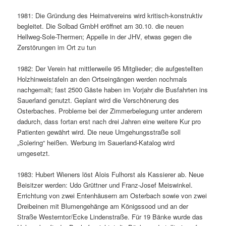
1981: Die Gründung des Heimatvereins wird kritisch-konstruktiv
begleitet. Die Solbad GmbH eröffnet am 30.10. die neuen
Hellweg-Sole-Thermen; Appelle in der JHV, etwas gegen die
Zerstörungen im Ort zu tun
1982: Der Verein hat mittlerweile 95 Mitglieder; die aufgestellten
Holzhinweistafeln an den Ortseingängen werden nochmals
nachgemalt; fast 2500 Gäste haben im Vorjahr die Busfahrten ins
Sauerland genutzt. Geplant wird die Verschönerung des
Osterbaches. Probleme bei der Zimmerbelegung unter anderem
dadurch, dass fortan erst nach drei Jahren eine weitere Kur pro
Patienten gewährt wird. Die neue Umgehungsstraße soll
„Solering“ heißen. Werbung im Sauerland-Katalog wird
umgesetzt.
1983: Hubert Wieners löst Alois Fulhorst als Kassierer ab. Neue
Beisitzer werden: Udo Grüttner und Franz-Josef Meiswinkel.
Errichtung von zwei Entenhäusern am Osterbach sowie von zwei
Dreibeinen mit Blumengehänge am Königssood und an der
Straße Westerntor/Ecke Lindenstraße. Für 19 Bänke wurde das