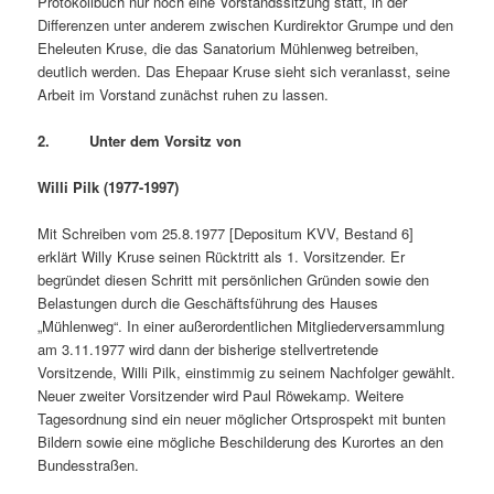
Protokollbuch nur noch eine Vorstandssitzung statt, in der
Differenzen unter anderem zwischen Kurdirektor Grumpe und den
Eheleuten Kruse, die das Sanatorium Mühlenweg betreiben,
deutlich werden. Das Ehepaar Kruse sieht sich veranlasst, seine
Arbeit im Vorstand zunächst ruhen zu lassen.
2. Unter dem Vorsitz von
Willi Pilk (1977-1997)
Mit Schreiben vom 25.8.1977 [Depositum KVV, Bestand 6]
erklärt Willy Kruse seinen Rücktritt als 1. Vorsitzender. Er
begründet diesen Schritt mit persönlichen Gründen sowie den
Belastungen durch die Geschäftsführung des Hauses
„Mühlenweg“. In einer außerordentlichen Mitgliederversammlung
am 3.11.1977 wird dann der bisherige stellvertretende
Vorsitzende, Willi Pilk, einstimmig zu seinem Nachfolger gewählt.
Neuer zweiter Vorsitzender wird Paul Röwekamp. Weitere
Tagesordnung sind ein neuer möglicher Ortsprospekt mit bunten
Bildern sowie eine mögliche Beschilderung des Kurortes an den
Bundesstraßen.