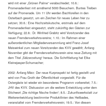
wird mit einer „Grünen Palme“ verabschiedet; 10.6.:
Promenadenfest mit annähernd 5000 Besuchern. Buntes Treiben
auf der Promenade. Um 11 Uhr werden Bachforellen in den
Osterbach gesetzt, um ein Zeichen für neues Leben hier zu
setzen; 30.6.: Eine Hochzeitskutsche, erstmals auf dem
Promenadenfest eingesetzt, steht zukünftig den Gästen zur
Verfügung; 22.8.: Dr. Winfried Grabitz wird Vorsitzender des
neuen Fremdenverkehrsvereins; 1.10.: Im Rahmen einer
außerordentlichen Mitgliederversammlung wird Franz-Josef
Meiswinkel zum neuen Vorsitzenden des KVV gewählt; Anfang
November gibt der Fremdenverkehrsverein eine neue Zeitung mit
dem Titel „Sälzerzeitung“ heraus. Die Schriftleitung hat Elke
Kleinejasper-Schumacher;
2002: Anfang März: Der neue Kurprospekt ist fertig gestellt und
wird von Frau Groth der Öffentlichkeit vorgestellt. Für die
Ostergäste ist wieder ein besonderes Programm vorbereitet; 7.5.:
JHV des KVV. Diskussion um die weitere Entwicklung unter dem
Stichwort „Die richtige Nische finden“; 8.5.: Zukunftswerkstatt zur
Weiterentwicklung bestimmter Produktlinien des Heilbades,
veranstaltet vom Fremdenverkehrsverein; 19.5.: Von diesem