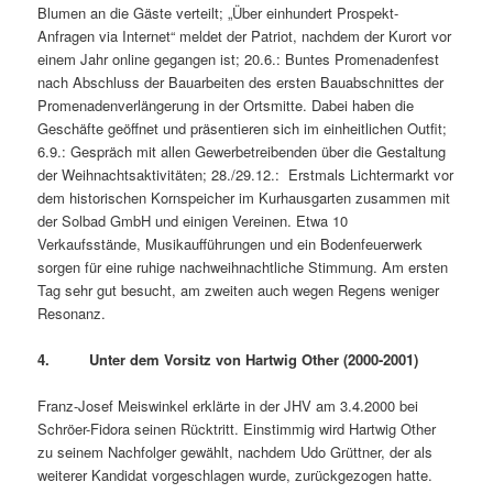
Blumen an die Gäste verteilt; „Über einhundert Prospekt-
Anfragen via Internet“ meldet der Patriot, nachdem der Kurort vor
einem Jahr online gegangen ist; 20.6.: Buntes Promenadenfest
nach Abschluss der Bauarbeiten des ersten Bauabschnittes der
Promenadenverlängerung in der Ortsmitte. Dabei haben die
Geschäfte geöffnet und präsentieren sich im einheitlichen Outfit;
6.9.: Gespräch mit allen Gewerbetreibenden über die Gestaltung
der Weihnachtsaktivitäten; 28./29.12.: Erstmals Lichtermarkt vor
dem historischen Kornspeicher im Kurhausgarten zusammen mit
der Solbad GmbH und einigen Vereinen. Etwa 10
Verkaufsstände, Musikaufführungen und ein Bodenfeuerwerk
sorgen für eine ruhige nachweihnachtliche Stimmung. Am ersten
Tag sehr gut besucht, am zweiten auch wegen Regens weniger
Resonanz.
4. Unter dem Vorsitz von Hartwig Other (2000-2001)
Franz-Josef Meiswinkel erklärte in der JHV am 3.4.2000 bei
Schröer-Fidora seinen Rücktritt. Einstimmig wird Hartwig Other
zu seinem Nachfolger gewählt, nachdem Udo Grüttner, der als
weiterer Kandidat vorgeschlagen wurde, zurückgezogen hatte.