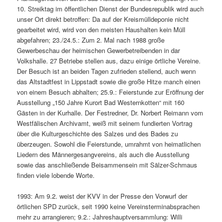
10. Streiktag im öffentlichen Dienst der Bundesrepublik wird auch
unser Ort direkt betroffen: Da auf der Kreismülldeponie nicht
gearbeitet wird, wird von den meisten Haushalten kein Müll
abgefahren; 23./24.5.: Zum 2. Mal nach 1988 große
Gewerbeschau der heimischen Gewerbetreibenden in dar
Volkshalle. 27 Betriebe stellen aus, dazu einige örtliche Vereine.
Der Besuch ist an beiden Tagen zufrieden stellend, auch wenn
das Altstadtfest in Lippstadt sowie die große Hitze manch einen
von einem Besuch abhalten; 25.9.: Feierstunde zur Eröffnung der
Ausstellung „150 Jahre Kurort Bad Westernkotten“ mit 160
Gästen in der Kurhalle. Der Festredner, Dr. Norbert Reimann vom
Westfälischen Archivamt, weiß mit seinem fundierten Vortrag
über die Kulturgeschichte des Salzes und des Bades zu
überzeugen. Sowohl die Feierstunde, umrahmt von heimatlichen
Liedern des Männergesangvereins, als auch die Ausstellung
sowie das anschließende Beisammensein mit Sälzer-Schmaus
finden viele lobende Worte.
1993: Am 9.2. weist der KVV in der Presse den Vorwurf der
örtlichen SPD zurück, seit 1990 keine Vereinsterminabsprachen
mehr zu arrangieren; 9.2.: Jahreshauptversammlung: Willi