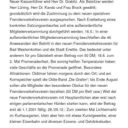
Neuer Kassenführer wird Herr Dr. Grabitz. Als Beisitzer werden
Herr Lüning, Herr Dr. Kando und Frau Brock gewählt;
grundsätzlich wird die Zustimmung zu dem neuen operativen
Fremdenverkehrsverein ausgesprochen. Nach Erarbeitung eines
konkreten Satzungsentwurfes soll eine außerordentliche
Mitgliederversammlung durchgeführt werden; 16.5.: In einer
außerordentlichen Mitgliederversammlung beschließen die 46
Anwesenden den Beitritt in den neuen Fremdenverkehrsverein für
Bad Westernkotten und die Stadt Erwitte. Das bedeutet unter
anderem für pro Gästebett einen Beitrag von 50 DM; 18.6. zum
2. Mal Promenadenfest. Bei sonnig-heißen Temperaturen haben
viele Geschäfte an der Promenade geöffnet. Besondere
Attraktionen: Oldtimer fahren morgens durch den Ort; und am
Kornspeicher spielt die Oldie-Band „Die Grafen“; bis Ende August
sollen alle Mitglieder den besonderen Obolus für den neuen
Fremdenverkehrsverein bezahlen (50 DM pro Bett usw.) Weil der
neue Fremdenverkehrsverein mit Hauptamtlichen aber erst nach
einigen parlamentarischen Hürden starten kann, wird der Beitrag
erst ab 1.1.2001 fällig; 28./29.12.: Zum zweiten Mal Lichtermarkt
im Kurhausgarten, klein aber fein mit etwas Kunstgewerbe, einer
kleinen Eisenbahn und diversen Essens- und Getränkebuden.