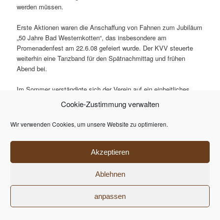
werden müssen.
Erste Aktionen waren die Anschaffung von Fahnen zum Jubiläum
„50 Jahre Bad Westernkotten“, das insbesondere am
Promenadenfest am 22.6.08 gefeiert wurde. Der KVV steuerte
weiterhin eine Tanzband für den Spätnachmittag und frühen
Abend bei.
Im Sommer verständigte sich der Verein auf ein einheitliches,
von Christina Röttger gestaltetes Logo mit Bezug zum Heilbad:
Cookie-Zustimmung verwalten
Die verschiedenen Blautöne stehen für Wasser, Sole und auch
Luft als Kurmittel im weitesten Sinne, Braun als Farbe des
Wir verwenden Cookies, um unsere Website zu optimieren.
zweiten orts-typischen Kurmittels, des Moores, und Grün für
Natur, Kurpark, Wald und Wiesen bzw. Landschaft.
Akzeptieren
Die Altakten des Vereins wurden aufbereitet und als Depositum
dem Stadtarchiv Erwitte übergeben.
Ablehnen
Mit einer ansehnlichen Summe beteiligte sich der Verein an der
anpassen
Finanzierung des neuen Fußweges am Osterbach in der
Aspenstraße.