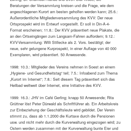
Beratungen der Versammlung kreisen und die Frage, wie dem
angeschlagenen Kurort am besten geholfen werden kann; 25.6.:
Außerordentliche Mitgliederversammlung des KVV: Der neue
Ortsprospekt wird im Entwurf vorgestellt. Er soll in Din-A-4-
Format erscheinen; 11.8.: Der KVV präsentiert neue Plakate, die
an den Ortseingängen zum Langsam-Fahren auffordern; 9.12.:
KVV-Versammlung: Willi Stillecke als 2. Vors. bestätigt; der
neue, sehr gelungene Kurprospekt, in einer Auflage von 40 000
Exemplaren, wird präsentiert. 50 Anwesende.
1998: 10.3.: Mitglieder des Vereins nehmen in Soest an einem
„Hygiene- und Gesundheitstag“ teil; 7.5.: Infoabend zum Thema
„Kurort im Internet“; 7.8.: Seit diesem Tag präsentiert sich das
Heilbad weltweit über Internet, eine Initiative des KVV.
1999: 16.3.: JHV im Café Gerling; knapp 50 Anwesende; Rita
Grüttner löst Peter Dürwald als Schriftführer ab. Ein Arbeitskreis
zur Einbeziehung der Geschäftsleute wird gebildet. Der Verein
stimmt zu, dass ab 1.1.2000 die Kurtaxe durch die Pensionen
usw. und nicht mehr durch die Kurverwaltung eingezogen wird; zu
Ostern werden zusammen mit der Kurverwaltung bunte Eier und