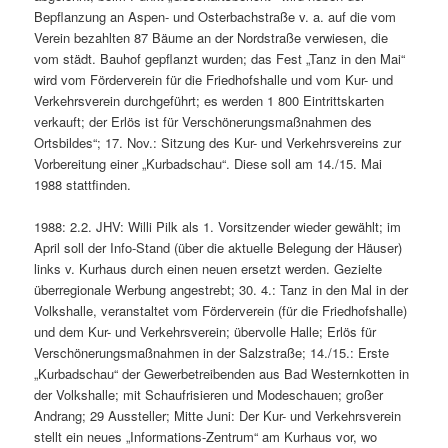
Bepflanzung an Aspen- und Osterbachstraße v. a. auf die vom
Verein bezahlten 87 Bäume an der Nordstraße verwiesen, die
vom städt. Bauhof gepflanzt wurden; das Fest „Tanz in den Mai“
wird vom Förderverein für die Friedhofshalle und vom Kur- und
Verkehrsverein durchgeführt; es werden 1 800 Eintrittskarten
verkauft; der Erlös ist für Verschönerungsmaßnahmen des
Ortsbildes“; 17. Nov.: Sitzung des Kur- und Verkehrsvereins zur
Vorbereitung einer „Kurbadschau“. Diese soll am 14./15. Mai
1988 stattfinden.
1988: 2.2. JHV: Willi Pilk als 1. Vorsitzender wieder gewählt; im
April soll der Info-Stand (über die aktuelle Belegung der Häuser)
links v. Kurhaus durch einen neuen ersetzt werden. Gezielte
überregionale Werbung angestrebt; 30. 4.: Tanz in den Mal in der
Volkshalle, veranstaltet vom Förderverein (für die Friedhofshalle)
und dem Kur- und Verkehrsverein; übervolle Halle; Erlös für
Verschönerungsmaßnahmen in der Salzstraße; 14./15.: Erste
„Kurbadschau“ der Gewerbetreibenden aus Bad Westernkotten in
der Volkshalle; mit Schaufrisieren und Modeschauen; großer
Andrang; 29 Aussteller; Mitte Juni: Der Kur- und Verkehrsverein
stellt ein neues „Informations-Zentrum“ am Kurhaus vor, wo