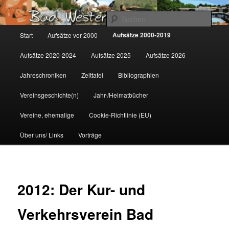
Zum
Gemeinsam für Bad Westernkotten
primären
Such
Inhalt
Hauptmenü
Aufsätze 2000-2019
Start
Aufsätze vor 2000
springen
Wolfgang Marcus
Aufsätze 2020-2024
Aufsätze 2025
Aufsätze 2026
Jahreschroniken
Zeittafel
Bibliographien
Vereinsgeschichte(n)
Jahr-/Heimatbücher
Vereine, ehemalige
Cookie-Richtlinie (EU)
Über uns/ Links
Vorträge
2012: Der Kur- und
Verkehrsverein Bad