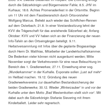
durch die Sälzerkönigin und Bürgermeister Fahle; 8.5. JHV im
Kurhaus; 18.6. Achtes Promenadenfest in der Ortsmitte. Beginn
um 11 Uhr mit dem Fassbieranstich durch Ortsvorsteher
Wolfgang Marcus. Beliebt auch wieder das Schiffchen-Rennen
auf dem Osterbach; 21.8. In einer Vorstandssitzung lehnt der
KVV die Trägerschaft für das anstehende Sälzerfest ab; Anfang
Oktober: KVV und VV haben sich an der Finanzierung der neuen
Info-Tafeln an den Ortseingängen beteiligt. 9.11.
Herbstversammlung mit Infos über die geplante Biogasanlage
durch Herrn Dr. Matthias, Mitarbeiter der Landwirtschaftskammer.
Die Bedenken vieler können nicht ausgeräumt werden; Mitte
November sorgt der Verkehrsverein für eine neue Beleuchtung im
Bereich des 1. Gradierwerkes; 27.11. Einweihung einer sog.
„Wunderkammer“ in der Kurhalle. Exponate sollen „Lust auf mehr“
im Heilbad machen. 19.12. Gründung des neuen
Gradierwerkevereins zur dauerhaften Bestandssicherung der
beiden Gradierwerke; 30.12. Wieder „Winterzauber“ in und vor der
Kurhalle unter dem Motto „Bad Westernkotten stellt sich vor“. Mit
dabei auch die Sälzerkönigin Stefanie Sievering mit ihrem
Kinderballett. Leider sehr regnerisch.