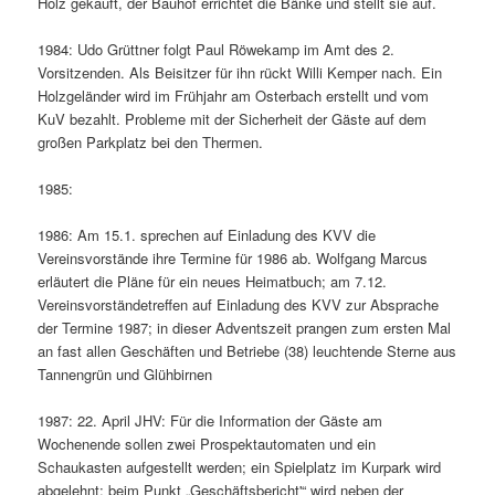
Holz gekauft, der Bauhof errichtet die Bänke und stellt sie auf.
1984: Udo Grüttner folgt Paul Röwekamp im Amt des 2.
Vorsitzenden. Als Beisitzer für ihn rückt Willi Kemper nach. Ein
Holzgeländer wird im Frühjahr am Osterbach erstellt und vom
KuV bezahlt. Probleme mit der Sicherheit der Gäste auf dem
großen Parkplatz bei den Thermen.
1985:
1986: Am 15.1. sprechen auf Einladung des KVV die
Vereinsvorstände ihre Termine für 1986 ab. Wolfgang Marcus
erläutert die Pläne für ein neues Heimatbuch; am 7.12.
Vereinsvorständetreffen auf Einladung des KVV zur Absprache
der Termine 1987; in dieser Adventszeit prangen zum ersten Mal
an fast allen Geschäften und Betriebe (38) leuchtende Sterne aus
Tannengrün und Glühbirnen
1987: 22. April JHV: Für die Information der Gäste am
Wochenende sollen zwei Prospektautomaten und ein
Schaukasten aufgestellt werden; ein Spielplatz im Kurpark wird
abgelehnt; beim Punkt „Geschäftsbericht'“ wird neben der