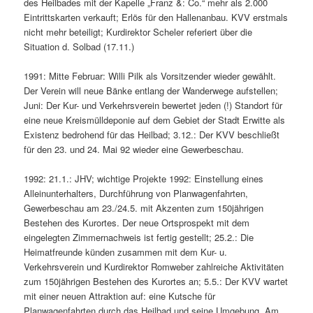
des Heilbades mit der Kapelle „Franz &: Co.“ mehr als 2.000
Eintrittskarten verkauft; Erlös für den Hallenanbau. KVV erstmals
nicht mehr beteiligt; Kurdirektor Scheler referiert über die
Situation d. Solbad (17.11.)
1991: Mitte Februar: Willi Pilk als Vorsitzender wieder gewählt.
Der Verein will neue Bänke entlang der Wanderwege aufstellen;
Juni: Der Kur- und Verkehrsverein bewertet jeden (!) Standort für
eine neue Kreismülldeponie auf dem Gebiet der Stadt Erwitte als
Existenz bedrohend für das Heilbad; 3.12.: Der KVV beschließt
für den 23. und 24. Mai 92 wieder eine Gewerbeschau.
1992: 21.1.: JHV; wichtige Projekte 1992: Einstellung eines
Alleinunterhalters, Durchführung von Planwagenfahrten,
Gewerbeschau am 23./24.5. mit Akzenten zum 150jährigen
Bestehen des Kurortes. Der neue Ortsprospekt mit dem
eingelegten Zimmernachweis ist fertig gestellt; 25.2.: Die
Heimatfreunde künden zusammen mit dem Kur- u.
Verkehrsverein und Kurdirektor Romweber zahlreiche Aktivitäten
zum 150jährigen Bestehen des Kurortes an; 5.5.: Der KVV wartet
mit einer neuen Attraktion auf: eine Kutsche für
Planwagenfahrten durch das Heilbad und seine Umgebung. Am