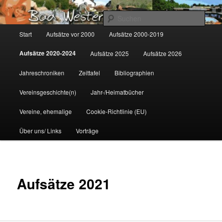
Zum
Gemeinsam für Bad Westernkotten
primären
Such
Inhalt
Hauptmenü
Start
Aufsätze vor 2000
Aufsätze 2000-2019
springen
Wolfgang Marcus
Aufsätze 2020-2024
Aufsätze 2025
Aufsätze 2026
Jahreschroniken
Zeittafel
Bibliographien
Vereinsgeschichte(n)
Jahr-/Heimatbücher
Vereine, ehemalige
Cookie-Richtlinie (EU)
Über uns/ Links
Vorträge
Aufsätze 2021