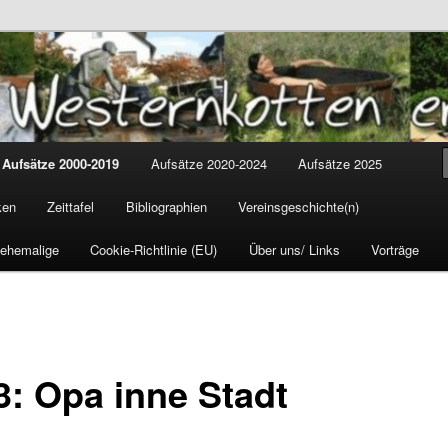
tten
cus
Aufsätze 2000-2019
Aufsätze 2020-2024
Aufsätze 2025
ken
Zeittafel
Bibliographien
Vereinsgeschichte(n)
 ehemalige
Cookie-Richtlinie (EU)
Über uns/ Links
Vorträge
3: Opa inne Stadt