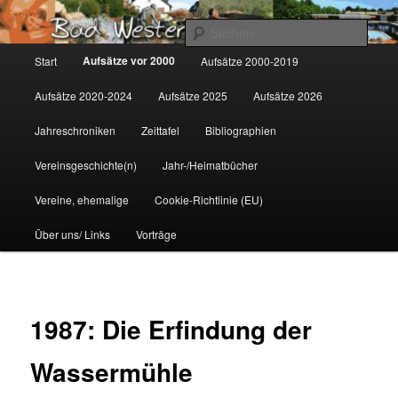
Zum
Gemeinsam für Bad Westernkotten
primären
Such
Inhalt
Hauptmenü
Aufsätze vor 2000
Start
Aufsätze 2000-2019
springen
Wolfgang Marcus
Aufsätze 2020-2024
Aufsätze 2025
Aufsätze 2026
Jahreschroniken
Zeittafel
Bibliographien
Vereinsgeschichte(n)
Jahr-/Heimatbücher
Vereine, ehemalige
Cookie-Richtlinie (EU)
Über uns/ Links
Vorträge
1987: Die Erfindung der
Wassermühle