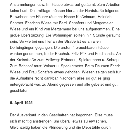
Ansammlungen usw. Im Hause etwas auf­ geräumt. Zum Arbeiten
keine Lust. Des mittags müssen hier an der Nordstraße folgende
Einwohner ihre Häuser räumen: Hoppe-Kloßebaum, Heinrich
Schröer. Friedrich Wiese mit Ferd. Schäfers und Mergemeier.
Wiese und ein Kind von Mergemeier bei uns aufgenommen. Eine
große Überstürzung! Die Wohnungen sollten in 1 Stunde geräumt
sein. So wie bei uns hier an der Straße ist es an allen
Dorfeingängen gegangen. Die ersten 4 brauchbaren Häuser
wurden genommen, In der Bruchstr. Fritz Pilk und Ferdinands. An
der Kreisstraße zum Hellweg: Erdmann, Spiekermann u. Schrop.
Zum Bahnhof raus: Volmer u. Speckemeier. Beim Räumen Friedr.
Wiese und Frau Schäfers etwas geholfen. Wiesen zeigen sich für
die Aufnahme recht dankbar. Nachdem alles so gut es ging
untergebracht war, zu Abend gegessen und alle gebetet und gut
geschlafen.
6. April 1945
Der Ausverkauf in den Geschäften hat be­gonnen. Else muss
sich mächtig anstrengen, um überall etwas zu erwischen,
Gleichzei­tig haben die Plünderung und die Dieb­stähle durch