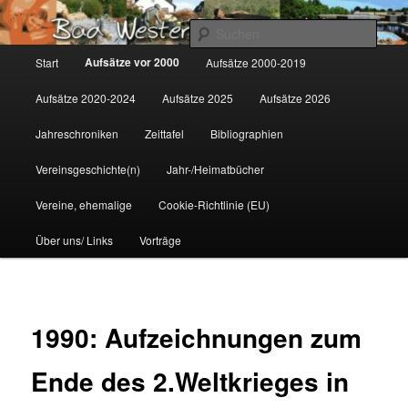
Zum
Gemeinsam für Bad Westernkotten
primären
Such
Inhalt
Hauptmenü
Aufsätze vor 2000
Start
Aufsätze 2000-2019
springen
Wolfgang Marcus
Aufsätze 2020-2024
Aufsätze 2025
Aufsätze 2026
Jahreschroniken
Zeittafel
Bibliographien
Vereinsgeschichte(n)
Jahr-/Heimatbücher
Vereine, ehemalige
Cookie-Richtlinie (EU)
Über uns/ Links
Vorträge
1990: Aufzeichnungen zum
Ende des 2.Weltkrieges in