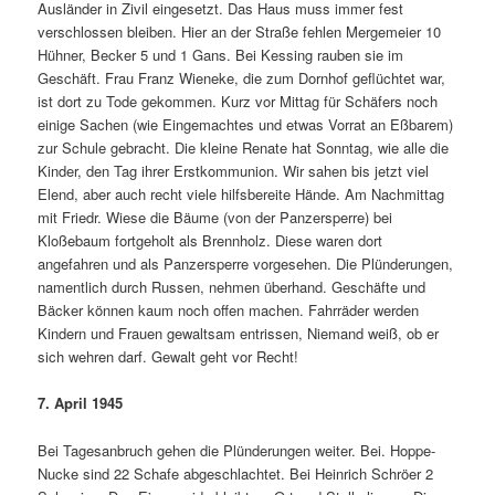
Ausländer in Zivil eingesetzt. Das Haus muss immer fest
verschlossen bleiben. Hier an der Straße fehlen Merge­meier 10
Hühner, Becker 5 und 1 Gans. Bei Kessing rauben sie im
Geschäft. Frau Franz Wieneke, die zum Dornhof geflüch­tet war,
ist dort zu Tode gekommen. Kurz vor Mittag für Schäfers noch
einige Sachen (wie Eingemachtes und etwas Vorrat an Eßbarem)
zur Schule gebracht. Die kleine Renate hat Sonntag, wie alle die
Kinder, den Tag ihrer Erstkommunion. Wir sahen bis jetzt viel
Elend, aber auch recht viele hilfsbereite Hände. Am Nachmittag
mit Friedr. Wiese die Bäume (von der Panzer­sperre) bei
Kloßebaum fortgeholt als Brennholz. Diese waren dort
angefahren und als Panzersperre vorgesehen. Die Plünderungen,
namentlich durch Russen, nehmen überhand. Geschäfte und
Bäcker können kaum noch offen machen. Fahr­räder werden
Kindern und Frauen gewalt­sam entrissen, Niemand weiß, ob er
sich wehren darf. Gewalt geht vor Recht!
7. April 1945
Bei Tagesanbruch gehen die Plünderun­gen weiter. Bei. Hoppe-
Nucke sind 22 Schaf­e abgeschlachtet. Bei Heinrich Schröer 2