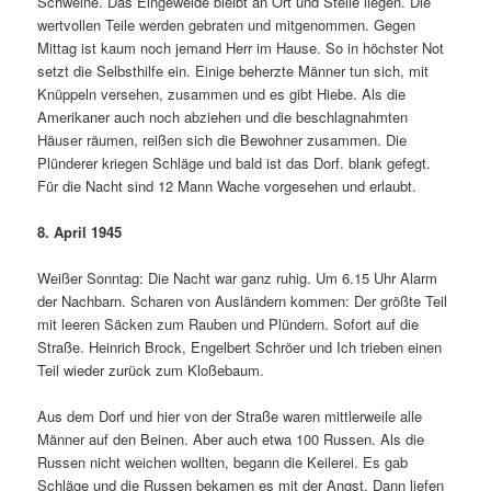
Schweine. Das Eingeweide bleibt an Ort und Stelle liegen. Die
wertvollen Teile werden gebraten und mitgenommen. Gegen
Mittag ist kaum noch jemand Herr im Hause. So in höchster Not
setzt die Selbst­hilfe ein. Einige beherzte Männer tun sich, mit
Knüppeln versehen, zusammen und es gibt Hiebe. Als die
Amerikaner auch noch abziehen und die beschlagnahmten
Häuser räumen, reißen sich die Bewohner zu­sammen. Die
Plünderer kriegen Schläge und bald ist das Dorf. blank gefegt.
Für die Nacht sind 12 Mann Wache vorgesehen und erlaubt.
8. April 1945
Weißer Sonntag: Die Nacht war ganz ruhig. Um 6.15 Uhr Alarm
der Nachbarn. Scharen von Ausländern kommen: Der größte Teil
mit leeren Säcken zum Rauben und Plündern. Sofort auf die
Straße. Heinr­ich Brock, Engelbert Schröer und Ich trie­ben einen
Teil wieder zurück zum Kloße­baum.
Aus dem Dorf und hier von der Straße waren mittlerweile alle
Männer auf den Beinen. Aber auch etwa 100 Russen. Als die
Russen nicht weichen wollten, begann die Keilerei. Es gab
Schläge und die Russen bekamen es mit der Angst. Dann lief­en