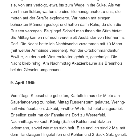
sie, von uns verfolgt, etwa bis zum Wege in die Suke. Als wir
von Ihnen ließen, warfen sie eine Eierhandgranate zu uns, die
mitten auf der Straße explodierte. Wir hatten mit einigen
beherzten Männern gesiegt und hatten darin Ruhe, da sich die
Russen verzogen. Feiglinge! Sobald man ihnen die Stirn bietet.
Bis Mitt­ag kamen nur noch vereinzelt Ausländer von hier her ins
Dorf. Die Nacht hatte ich Nachtwache zusammen mit 10 Mann
(mit weißer Armbinde versehen). Von der Ortskommandantur
Erwitte, zu der auch Wes­ternkotten gehörte, genehmigt. Die
Nacht blieb ruhig. Am Nachmittag Akazienbäu­ne als Brennholz
bei der Gieseler umgehauen.
9. April 1945:
Vormittags Kleeschulte geholfen, Kartoffeln aus der Miete am
Sauerländerweg zu ho­len. Mittag Russensturm geläutet. Wering­
hoff wird überfallen. Jakobi, Erwitter Warte, ist total ausgeraubt.
Er selbst zieht mit der Familie ins Dorf zu Westerfeld.
Nachmittags verkauft König (Saline) Kohlen und Salz an
jedermann, soviel wie man sich holt. Else und ich sind 2 Mal mit
dem Handwagen hingefahren und Kohlen und 2 Sack Salz geholt.