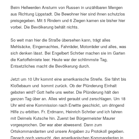
Beim Hellwerden Ansturm von Russen in unzählbaren Mengen
aus Richtung Lipp­stadt. Die Bewohner hier sind ihnen schutz­los
preisgegeben. Mit 5 Rindern und 6 Zie­gen kamen sie bisher hier
vorbei. Die Be­völkerung behält nichts.
So weit man hier die Straße übersehen kann, trägt alles
Mehlsäcke, Eingemachtes, Fahrräder, Motorräder und alles, was
sich denken lässt. Bei Engelbert Schröer machen sie im Garten
die Kartoffelmiete leer. Heu­te war der schlimmste Tag,
Entsetzliches macht die Bevölkerung durch.
Jetzt um 10 Uhr kommt eine amerikanische Streife. Sie fährt bis
Kloßebaum und kommt zurück. Ob der Plünderung Einhalt
geboten wird? Gott helfe uns weiter. Die Plünderung hält den
ganzen Tag über an. Alles wird geraubt und zerschlagen. Um 18
Uhr wird eine Kommission nach Erwitte geschickt, um dringend
Hilfe zu erbitten. Fr. Erdmann, Heinrich Schröer und ich fah­ren
mit Deimels Kutsche hin. Zuerst bei Bürgermeister Maurer
vorgesprochen. Der war aber abwesend. Dann zum
Ortskommandanten und unsere Angaben zu Protokoll gegeben.
Danach noch versucht, den amerikanischen Kommandanten in