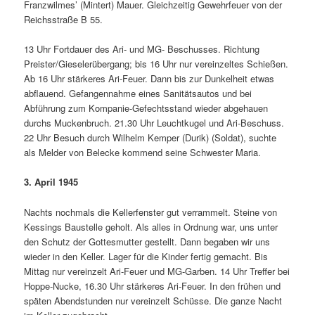
Franzwilmes’ (Mintert) Mauer. Gleichzeitig Gewehrfeuer von der
Reichsstraße B 55.
13 Uhr Fortdauer des Ari- und MG- Beschusses. Richtung
Preister/Gieselerübergang; bis 16 Uhr nur vereinzeltes Schie­ßen.
Ab 16 Uhr stärkeres Ari-Feuer. Dann bis zur Dunkelheit etwas
abflauend. Gefangennahme eines Sanitätsautos und bei
Abführung zum Kompanie-Gefechtsstand wieder abgehauen
durchs Muckenbruch. 21.30 Uhr Leuchtkugel und Ari-Beschuss.
22 Uhr Besuch durch Wilhelm Kemper (Durik) (Soldat), suchte
als Melder von Belecke kommend seine Schwester Maria.
3. April 1945
Nachts nochmals die Kellerfenster gut verrammelt. Steine von
Kessings Bau­stelle geholt. Als alles in Ordnung war, uns unter
den Schutz der Gottesmutter ge­stellt. Dann begaben wir uns
wieder in den Keller. Lager für die Kinder fertig ge­macht. Bis
Mittag nur vereinzelt Ari-Feuer und MG-Garben. 14 Uhr Treffer bei
Hoppe-Nucke, 16.30 Uhr stärkeres Ari-Feu­er. In den frühen und
späten Abend­stunden nur vereinzelt Schüsse. Die ganze Nacht