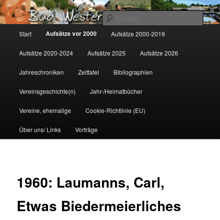
Zum
Gemeinsam für Bad Westernkotten
primären
Such
Inhalt
Hauptmenü
Aufsätze vor 2000
Start
Aufsätze 2000-2019
springen
Wolfgang Marcus
Aufsätze 2020-2024
Aufsätze 2025
Aufsätze 2026
Jahreschroniken
Zeittafel
Bibliographien
Vereinsgeschichte(n)
Jahr-/Heimatbücher
Vereine, ehemalige
Cookie-Richtlinie (EU)
Über uns/ Links
Vorträge
1960: Laumanns, Carl,
Etwas Biedermeierliches