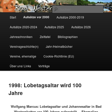
Zum
Gemeinsam für Bad Westernkotten
primären
Such
Inhalt
Hauptmenü
Aufsätze vor 2000
Start
Aufsätze 2000-2019
springen
Wolfgang Marcus
Aufsätze 2020-2024
Aufsätze 2025
Aufsätze 2026
Jahreschroniken
Zeittafel
Bibliographien
Vereinsgeschichte(n)
Jahr-/Heimatbücher
Vereine, ehemalige
Cookie-Richtlinie (EU)
Über uns/ Links
Vorträge
1998: Lobetagsaltar wird 100
Jahre
Wolfgang Marcus: Lobetagsaltar und Johannesaltar in Bad
Westernkotten vor 100 Jahren aufgestellt – Ehemalige