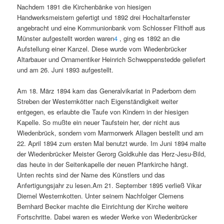
Nachdem 1891 die Kirchenbänke von hiesigen
Handwerksmeistern gefertigt und 1892 drei Hochaltarfenster
angebracht und eine Kommunionbank vom Schlosser Flithoff aus
Münster aufgestellt worden waren
4
, ging es 1892 an die
Aufstellung einer Kanzel. Diese wurde vom Wiedenbrücker
Altarbauer und Ornamentiker Heinrich Schweppenstedde geliefert
und am 26. Juni 1893 aufgestellt.
Am 18. März 1894 kam das Generalvikariat in Paderborn dem
Streben der Westernkötter nach Eigenständigkeit weiter
entgegen, es erlaubte die Taufe von Kindern in der hiesigen
Kapelle. So mußte ein neuer Taufstein her, der nicht aus
Wiedenbrück, sondern vom Marmorwerk Allagen bestellt und am
22. April 1894 zum ersten Mal benutzt wurde. Im Juni 1894 malte
der Wiedenbrücker Meister Gerorg Goldkuhle das Herz-Jesu-Bild,
das heute in der Seitenkapelle der neuen Pfarrkirche hängt.
Unten rechts sind der Name des Künstlers und das
Anfertigungsjahr zu lesen.Am 21. September 1895 verließ Vikar
Diemel Westernkotten. Unter seinem Nachfolger Clemens
Bernhard Becker machte die Einrichtung der Kirche weitere
Fortschritte. Dabei waren es wieder Werke von Wiedenbrücker