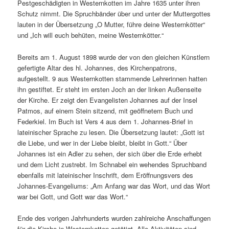
Pestgeschädigten in Westernkotten im Jahre 1635 unter ihren
Schutz nimmt. Die Spruchbänder über und unter der Muttergottes
lauten in der Übersetzung „O Mutter, führe deine Westernkötter“
und „Ich will euch behüten, meine Westernkötter.“
Bereits am 1. August 1898 wurde der von den gleichen Künstlern
gefertigte Altar des hl. Johannes, des Kirchenpatrons,
aufgestellt. 9 aus Westernkotten stammende Lehrerinnen hatten
ihn gestiftet. Er steht im ersten Joch an der linken Außenseite
der Kirche. Er zeigt den Evangelisten Johannes auf der Insel
Patmos, auf einem Stein sitzend, mit geöffnetem Buch und
Federkiel. Im Buch ist Vers 4 aus dem 1. Johannes-Brief in
lateinischer Sprache zu lesen. Die Übersetzung lautet: „Gott ist
die Liebe, und wer in der Liebe bleibt, bleibt in Gott.“ Über
Johannes ist ein Adler zu sehen, der sich über die Erde erhebt
und dem Licht zustrebt. Im Schnabel ein wehendes Spruchband
ebenfalls mit lateinischer Inschrift, dem Eröffnungsvers des
Johannes-Evangeliums: „Am Anfang war das Wort, und das Wort
war bei Gott, und Gott war das Wort.“
Ende des vorigen Jahrhunderts wurden zahlreiche Anschaffungen
für die Kirche in Westernkotten getätigt. Alle Aktivitäten sind