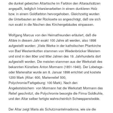
die dunkel gebeizten Altartische im Farbton den Altaraufsätzen
angepaßt, lediglich Intarsienarbeiten in einem dunkleren Holz
bzw. in einem Goldfarbton hervorgehoben. Gleichzeitig wurden
die Unterbauten an der Rückseite so angeschrägt, daß sie sich
nun exakt in die Nischen des Kirchengebäudes einpassen.
Wolfgang Marcus von den Heimatfreunden erläutert, daß die
Altäre in diesem Jahr exakt 100 Jahre alt werden, also 1898
aufgestellt wurden: „Viele Werke in der katholischen Pfarrkirche
von Bad Westernkotten stammen von Wiedenbrücker Meistern
und sind in den 80er und 90er Jahren des 19. Jahrhunderts dort
aufgestellt worden. Die meisten stammen aus der Werkstatt des
bekannten Künstlers Anton Mormann (1851-1940). Der Lobetags-
oder Marienaltar wurde am 8. Januar 1898 errichtet und kostete
1200 Mark (Altar: 600, Marienrelief 500,
Polychromie/Farbgebung: 100 Mark). Nach den
Angebotsbüchern von Mormann hat die Werkstatt Mormann das
Relief geschnitzt, die Polychromie besorgte die Firma Goldkuhle,
und den Altar selber fertigte wahrscheinlich Schweppenstedde.
Der Altar zeigt Maria als Schutzmantelmadonna, wie sie die