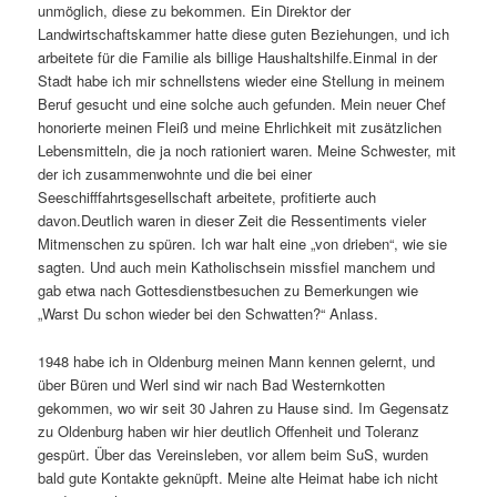
unmöglich, diese zu bekommen. Ein Direktor der
Landwirtschaftskammer hatte diese guten Beziehungen, und ich
arbeitete für die Familie als billige Haushaltshilfe.Einmal in der
Stadt habe ich mir schnellstens wieder eine Stellung in meinem
Beruf gesucht und eine solche auch gefunden. Mein neuer Chef
honorierte meinen Fleiß und meine Ehrlichkeit mit zusätzlichen
Lebensmitteln, die ja noch rationiert waren. Meine Schwester, mit
der ich zusammenwohnte und die bei einer
Seeschifffahrtsgesellschaft arbeitete, profitierte auch
davon.Deutlich waren in dieser Zeit die Ressentiments vieler
Mitmenschen zu spüren. Ich war halt eine „von drieben“, wie sie
sagten. Und auch mein Katholischsein missfiel manchem und
gab etwa nach Gottesdienstbesuchen zu Bemerkungen wie
„Warst Du schon wieder bei den Schwatten?“ Anlass.
1948 habe ich in Oldenburg meinen Mann kennen gelernt, und
über Büren und Werl sind wir nach Bad Westernkotten
gekommen, wo wir seit 30 Jahren zu Hause sind. Im Gegensatz
zu Oldenburg haben wir hier deutlich Offenheit und Toleranz
gespürt. Über das Vereinsleben, vor allem beim SuS, wurden
bald gute Kontakte geknüpft. Meine alte Heimat habe ich nicht