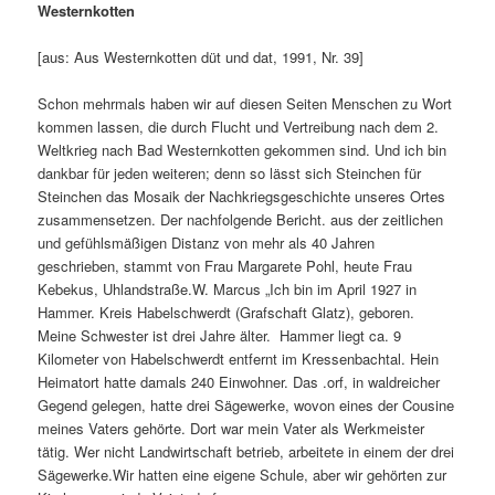
Westernkotten
[aus: Aus Westernkotten düt und dat, 1991, Nr. 39]
Schon mehrmals haben wir auf diesen Seiten Menschen zu Wort
kommen lassen, die durch Flucht und Vertreibung nach dem 2.
Weltkrieg nach Bad Westernkotten gekommen sind. Und ich bin
dankbar für jeden weiteren; denn so lässt sich Steinchen für
Steinchen das Mosaik der Nachkriegsgeschichte unseres Ortes
zusammensetzen. Der nachfolgende Bericht. aus der zeitlichen
und gefühlsmäßigen Distanz von mehr als 40 Jahren
geschrieben, stammt von Frau Margarete Pohl, heute Frau
Kebekus, Uhlandstraße.W. Marcus „Ich bin im April 1927 in
Hammer. Kreis Habelschwerdt (Grafschaft Glatz), geboren.
Meine Schwester ist drei Jahre älter. Hammer liegt ca. 9
Kilometer von Habelschwerdt entfernt im Kressenbachtal. Hein
Heimatort hatte damals 240 Einwohner. Das .orf, in waldreicher
Gegend gelegen, hatte drei Sägewerke, wovon eines der Cousine
meines Vaters gehörte. Dort war mein Vater als Werkmeister
tätig. Wer nicht Landwirtschaft betrieb, arbeitete in einem der drei
Sägewerke.Wir hatten eine eigene Schule, aber wir gehörten zur