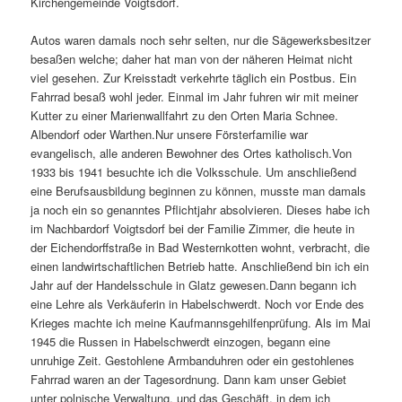
Kirchenge­meinde Voigtsdorf.
Autos waren damals noch sehr selten, nur die Sägewerksbesitzer
besaßen welche; daher hat man von der näheren Heimat nicht
viel gesehen. Zur Kreisstadt verkehrte täglich ein Postbus. Ein
Fahrrad besaß wohl jeder. Einmal im Jahr fuhren wir mit meiner
Kutter zu einer Marienwall­fahrt zu den Orten Maria Schnee.
Albendorf oder Warthen.Nur unsere Försterfamilie war
evangelisch, alle anderen Bewohner des Ortes katholisch.Von
1933 bis 1941 besuchte ich die Volksschule. Um anschließend
eine Berufsausbildung beginnen zu können, musste man damals
ja noch ein so genanntes Pflichtjahr absolvieren. Dieses habe ich
im Nachbardorf Voigtsdorf bei der Familie Zimmer, die heute in
der Eichendorffstraße in Bad Westernkotten wohnt, verbracht, die
einen landwirtschaftlichen Betrieb hatte. Anschließend bin ich ein
Jahr auf der Handelsschule in Glatz gewesen.Dann begann ich
eine Lehre als Verkäuferin in Habelschwerdt. Noch vor Ende des
Krieges machte ich meine Kaufmannsgehilfenprüfung. Als im Mai
1945 die Russen in Habelschwerdt einzogen, begann eine
unruhige Zeit. Gestohlene Armbanduhren oder ein gestohlenes
Fahrrad waren an der Tagesordnung. Dann kam unser Gebiet
unter polnische Verwaltung, und das Geschäft, in dem ich