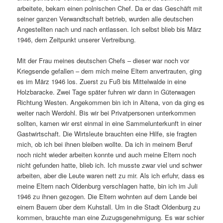
arbeitete, bekam einen polnischen Chef. Da er das Geschäft mit
seiner ganzen Verwandtschaft betrieb, wurden alle deutschen
Angestellten nach und nach entlassen. Ich selbst blieb bis März
1946, dem Zeitpunkt unserer Vertreibung.
Mit der Frau meines deutschen Chefs – dieser war noch vor
Kriegsende gefallen – dem mich meine Eltern anvertrauten, ging
es im März 1946 los. Zuerst zu Fuß bis Mittelwalde in eine
Holzbaracke. Zwei Tage später fuhren wir dann in Güterwagen
Richtung Westen. Angekommen bin ich in Altena, von da ging es
weiter nach Werdohl. Bis wir bei Privatpersonen unterkommen
sollten, kamen wir erst einmal in eine Sammelunterkunft in einer
Gastwirtschaft. Die Wirtsleute brauchten eine Hilfe, sie fragten
mich, ob ich bei ihnen bleiben wollte. Da ich in meinem Beruf
noch nicht wieder arbeiten konnte und auch meine Eltern noch
nicht gefunden hatte, blieb ich. Ich musste zwar viel und schwer
arbeiten, aber die Leute waren nett zu mir. Als ich erfuhr, dass es
meine Eltern nach Oldenburg verschlagen hatte, bin ich im Juli
1946 zu ihnen gezogen. Die Eltern wohnten auf dem Lande bei
einem Bauern über dem Kuhstall. Um in die Stadt Oldenburg zu
kommen, brauchte man eine Zuzugs­genehmigung. Es war schier