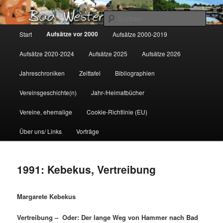
Zum
Gemeinsam für Bad Westernkotten
primären
Such
Inhalt
Hauptmenü
Aufsätze vor 2000
Start
Aufsätze 2000-2019
springen
Wolfgang Marcus
Aufsätze 2020-2024
Aufsätze 2025
Aufsätze 2026
Jahreschroniken
Zeittafel
Bibliographien
Vereinsgeschichte(n)
Jahr-/Heimatbücher
Vereine, ehemalige
Cookie-Richtlinie (EU)
Über uns/ Links
Vorträge
1991: Kebekus, Vertreibung
Margarete Kebekus
Vertreibung – Oder: Der lange Weg von Hammer nach Bad