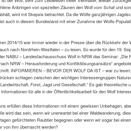
 ist der Wolf, sehr zum Leidwesen vieler Viehhalter, wieder zurückge
hlene Anbringen von speziellen Zäunen den Wolf vom Schaf und son
bhält, wird mit Skepsis betrachtet. Da die Wölfe ganzjährigen Jagds
 ist auch in diesem Bundesland mit einer Zunahme der Wolfs-Populat
hren 2014/15 war immer wieder in der Presse über die Rückkehr der 
 auch nach Nordrhein-Westfalen – zu lesen. So wurde für den 19. Se
der NABU – Landesfachausschuss Wolf in NRW das Seminar: „Die 
 nach NRW – Herausforderung und Konfliktlösungsansätze“ angebote
chrift: INFORMIEREN – BEVOR DER WOLF DA IST – war zu lesen: 
rücken schlagen zwischen den wichtigen Interessengruppen Naturs
 Landwirtschaft, Forst, Jagd und Gesellschaft.“ Es gab theoretische 
Informationen für alle in der Öffentlichkeitsarbeit für den Wolf Interes
uns erfüllen diese Informationen mit einem gewissen Unbehagen, abe
ie wird das sein, wenn wir unerwartet bei einer Waldwanderung, di
rtagen gefürchteten Raubtier begegnen oder wenn wir sogar bei eine
tur von ihm überrascht werden?