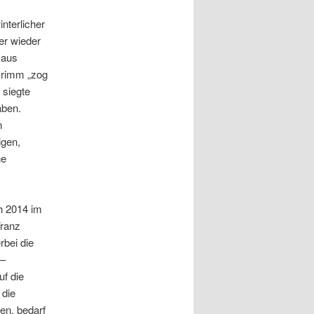
nterlicher
r wieder
 aus
Grimm „zog
 siegte
aben.
n
igen,
he
ch 2014 im
Franz
rbei die
 –
uf die
 die
en, bedarf