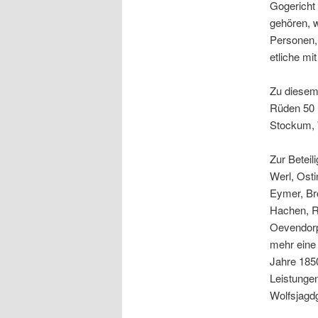
Gogericht
gehören, w
Personen,
etliche mi
Zu diesem 
Rüden 50 
Stockum, 
Zur Beteil
Werl, Ost
Eymer, Br
Hachen, R
Oevendorpf
mehr eine 
Jahre 185
Leistunge
Wolfsjagdg