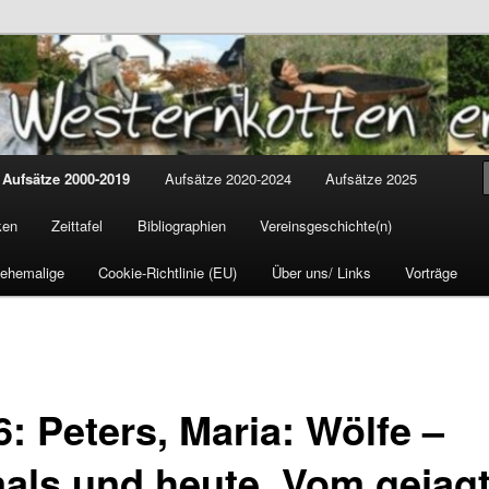
tten
cus
Aufsätze 2000-2019
Aufsätze 2020-2024
Aufsätze 2025
ken
Zeittafel
Bibliographien
Vereinsgeschichte(n)
 ehemalige
Cookie-Richtlinie (EU)
Über uns/ Links
Vorträge
: Peters, Maria: Wölfe –
als und heute. Vom gejag