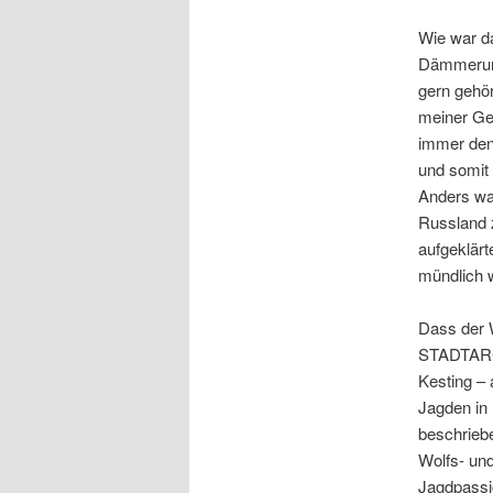
Wie war da
Dämmerung
gern gehör
meiner Ge
immer den
und somit 
Anders wa
Russland 
aufgeklär
mündlich 
Dass der W
STADTARCH
Kesting – 
Jagden in
beschriebe
Wolfs- un
Jagdpassio