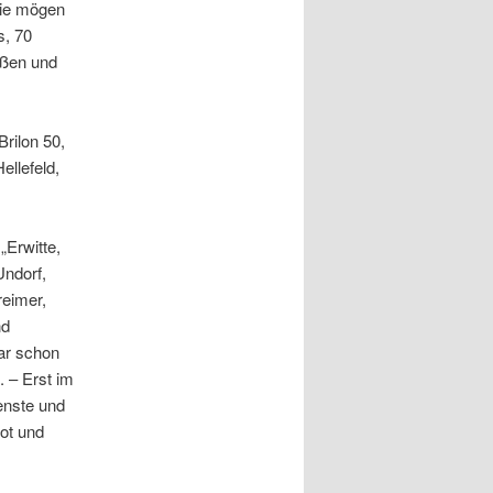
sie mögen
s, 70
eßen und
rilon 50,
llefeld,
„Erwitte,
Undorf,
eimer,
nd
war schon
. – Erst im
enste und
ot und