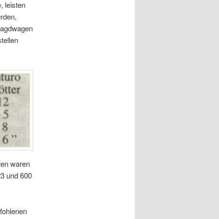
 leisten
rden,
 Jagdwagen
tellen
ten waren
23 und 600
fohlenen