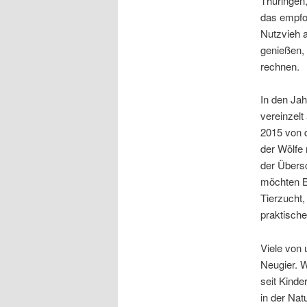
Thüringen,
das empfo
Nutzvieh a
genießen,
rechnen.
In den Ja
vereinzelt
2015 von 
der Wölfe
der Übers
möchten B
Tierzucht,
praktische 
Viele von 
Neugier. W
seit Kinde
in der Na