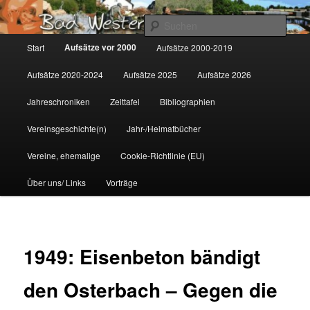
Zum
Gemeinsam für Bad Westernkotten
primären
Such
Inhalt
Hauptmenü
Aufsätze vor 2000
Start
Aufsätze 2000-2019
springen
Wolfgang Marcus
Aufsätze 2020-2024
Aufsätze 2025
Aufsätze 2026
Jahreschroniken
Zeittafel
Bibliographien
Vereinsgeschichte(n)
Jahr-/Heimatbücher
Vereine, ehemalige
Cookie-Richtlinie (EU)
Über uns/ Links
Vorträge
1949: Eisenbeton bändigt
den Osterbach – Gegen die