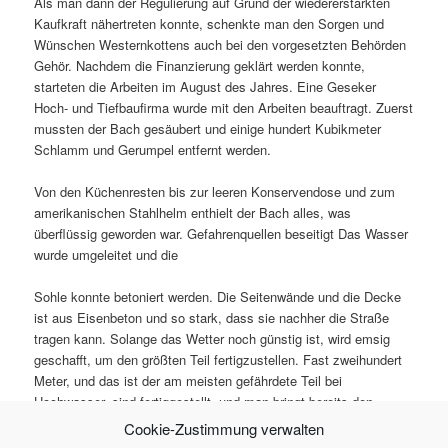
Als man dann der Regulierung auf Grund der wiedererstarkten
Kaufkraft nähertreten konnte, schenkte man den Sorgen und
Wünschen Westernkottens auch bei den vorgesetzten Behörden
Gehör. Nachdem die Finanzierung geklärt werden konnte,
starteten die Arbeiten im August des Jahres. Eine Geseker
Hoch- und Tiefbaufirma wurde mit den Arbeiten beauftragt. Zuerst
mussten der Bach gesäubert und einige hundert Kubikmeter
Schlamm und Gerumpel entfernt werden.
Von den Küchenresten bis zur leeren Konservendose und zum
amerikanischen Stahlhelm enthielt der Bach alles, was
überflüssig geworden war. Gefahrenquellen beseitigt Das Wasser
wurde umgeleitet und die
Sohle konnte betoniert werden. Die Seitenwände und die Decke
ist aus Eisenbeton und so stark, dass sie nachher die Straße
tragen kann. Solange das Wetter noch günstig ist, wird emsig
geschafft, um den größten Teil fertigzustellen. Fast zweihundert
Meter, und das ist der am meisten gefährdete Teil bei
Hochwasser, sind fertiggestellt, und man bringt bereits den
Straßenbelag an.
Cookie-Zustimmung verwalten