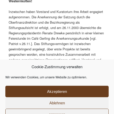
Westernkotten!
Inzwischen haben Vorstand und Kuratorium ihre Arbeit engagiert
aufgenommen. Die Anerkennung der Satzung durch die
Oberfinanzdirektion und die Bezirksregierung als
Stiftungsaufsicht ist erfolgt, und am 26.11.2003 überreichte die
Regierungspräsidentin Renate Drewke persönlich in einer kleinen
Feierstunde im Café Gerling die Anerkennungsurkunde [vgl.
Patriot v.26.11.]. Das Stiftungsvermögen ist inzwischen
gewinnbringend angelegt, über erste Projekte ist bereits
gesprochen worden, eine konstruktive Zusammenarbeit mit
anderen gemeinnützigen Organisationen eröffnet. Vorstand und
Kuratorium werden bemüht sein, weitere Zustifter zu gewinnen
Cookie-Zustimmung verwalten
[Überweisungen unter dem Stichwort „Zustiftung“ auf das Konto
4502 405 700 der Bürgerstiftung bei der Volksbank Bad
Wir verwenden Cookies, um unsere Website zu optimieren.
Westernkotten erbeten!] und die Erträge zum Wohl der Menschen
in Bad Westernkotten einzusetzen gemäß dem Motto:
Akzeptieren
Gemeinsam für Bad Westernkotten!
Ablehnen
Datenschutzerklärung
Stolz präsentiert von WordPress