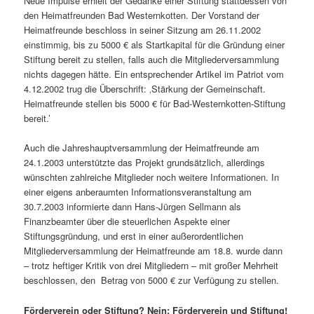
Neue Impulse erhielt der Gedanke einer Stiftung stattdessen von
den Heimatfreunden Bad Westernkotten. Der Vorstand der
Heimatfreunde beschloss in seiner Sitzung am 26.11.2002
einstimmig, bis zu 5000 € als Startkapital für die Gründung einer
Stiftung bereit zu stellen, falls auch die Mitgliederversammlung
nichts dagegen hätte. Ein entsprechender Artikel im Patriot vom
4.12.2002 trug die Überschrift: ‚Stärkung der Gemeinschaft.
Heimatfreunde stellen bis 5000 € für Bad-Westernkotten-Stiftung
bereit.’
Auch die Jahreshauptversammlung der Heimatfreunde am
24.1.2003 unterstützte das Projekt grundsätzlich, allerdings
wünschten zahlreiche Mitglieder noch weitere Informationen. In
einer eigens anberaumten Informationsveranstaltung am
30.7.2003 informierte dann Hans-Jürgen Sellmann als
Finanzbeamter über die steuerlichen Aspekte einer
Stiftungsgründung, und erst in einer außerordentlichen
Mitgliederversammlung der Heimatfreunde am 18.8. wurde dann
– trotz heftiger Kritik von drei Mitgliedern – mit großer Mehrheit
beschlossen, den Betrag von 5000 € zur Verfügung zu stellen.
Förderverein oder Stiftung? Nein: Förderverein und Stiftung!