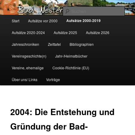
Zum
Gemeinsam für Bad Westernkotten
primären
Such
Inhalt
Hauptmenü
Aufsätze 2000-2019
Start
Aufsätze vor 2000
springen
Wolfgang Marcus
Aufsätze 2020-2024
Aufsätze 2025
Aufsätze 2026
Jahreschroniken
Zeittafel
Bibliographien
Vereinsgeschichte(n)
Jahr-/Heimatbücher
Vereine, ehemalige
Cookie-Richtlinie (EU)
Über uns/ Links
Vorträge
2004: Die Entstehung und
Gründung der Bad-