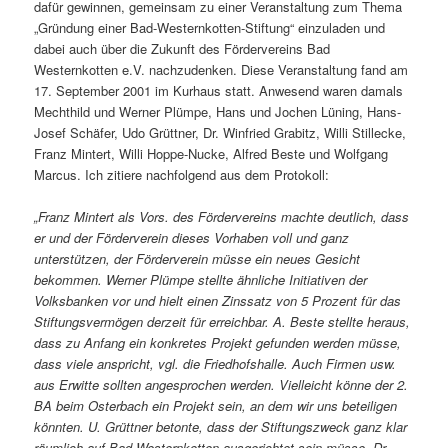
dafür gewinnen, gemeinsam zu einer Veranstaltung zum Thema
„Gründung einer Bad-Westernkotten-Stiftung“ einzuladen und
dabei auch über die Zukunft des Fördervereins Bad
Westernkotten e.V. nachzudenken. Diese Veranstaltung fand am
17. September 2001 im Kurhaus statt. Anwesend waren damals
Mechthild und Werner Plümpe, Hans und Jochen Lüning, Hans-
Josef Schäfer, Udo Grüttner, Dr. Winfried Grabitz, Willi Stillecke,
Franz Mintert, Willi Hoppe-Nucke, Alfred Beste und Wolfgang
Marcus. Ich zitiere nachfolgend aus dem Protokoll:
„Franz Mintert als Vors. des Fördervereins machte deutlich, dass
er und der Förderverein dieses Vorhaben voll und ganz
unterstützen, der Förderverein müsse ein neues Gesicht
bekommen. Werner Plümpe stellte ähnliche Initiativen der
Volksbanken vor und hielt einen Zinssatz von 5 Prozent für das
Stiftungsvermögen derzeit für erreichbar. A. Beste stellte heraus,
dass zu Anfang ein konkretes Projekt gefunden werden müsse,
dass viele anspricht, vgl. die Friedhofshalle. Auch Firmen usw.
aus Erwitte sollten angesprochen werden. Vielleicht könne der 2.
BA beim Osterbach ein Projekt sein, an dem wir uns beteiligen
könnten. U. Grüttner betonte, dass der Stiftungszweck ganz klar
räumlich auf Bad Westernkotten ausgerichtet sein müsse. Dr.