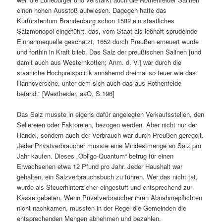
einen hohen Ausstoß aufwiesen. Dagegen hatte das
Kurfürstentum Brandenburg schon 1582 ein staatliches
Salzmonopol eingeführt, das, vom Staat als lebhaft sprudelnde
Einnahmequelle geschätzt, 1652 durch Preußen erneuert wurde
und forthin in Kraft blieb. Das Salz der preußischen Salinen [und
damit auch aus Westernkotten; Anm. d. V.] war durch die
staatliche Hochpreispolitik annähernd dreimal so teuer wie das
Hannoversche, unter dem sich auch das aus Rothenfelde
befand.“ [Westheider, aaO, S.196]
Das Salz musste in eigens dafür angelegten Verkaufsstellen, den
Sellereien oder Faktoreien, bezogen werden. Aber nicht nur der
Handel, sondern auch der Verbrauch war durch Preußen geregelt.
Jeder Privatverbraucher musste eine Mindestmenge an Salz pro
Jahr kaufen. Dieses „Obligo-Quantum“ betrug für einen
Erwachsenen etwa 12 Pfund pro Jahr. Jeder Haushalt war
gehalten, ein Salzverbrauchsbuch zu führen. Wer das nicht tat,
wurde als Steuerhinterzieher eingestuft und entsprechend zur
Kasse gebeten. Wenn Privatverbraucher ihren Abnahmepflichten
nicht nachkamen, mussten in der Regel die Gemeinden die
entsprechenden Mengen abnehmen und bezahlen.