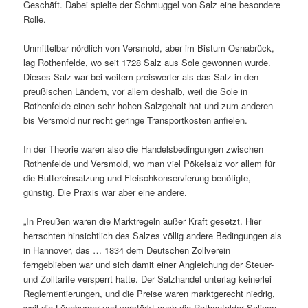
Geschäft. Dabei spielte der Schmuggel von Salz eine besondere
Rolle.
Unmittelbar nördlich von Versmold, aber im Bistum Osnabrück,
lag Rothenfelde, wo seit 1728 Salz aus Sole gewonnen wurde.
Dieses Salz war bei weitem preiswerter als das Salz in den
preußischen Ländern, vor allem deshalb, weil die Sole in
Rothenfelde einen sehr hohen Salzgehalt hat und zum anderen
bis Versmold nur recht geringe Transportkosten anfielen.
In der Theorie waren also die Handelsbedingungen zwischen
Rothenfelde und Versmold, wo man viel Pökelsalz vor allem für
die Buttereinsalzung und Fleischkonservierung benötigte,
günstig. Die Praxis war aber eine andere.
„In Preußen waren die Marktregeln außer Kraft gesetzt. Hier
herrschten hinsichtlich des Salzes völlig andere Bedingungen als
in Hannover, das … 1834 dem Deutschen Zollverein
ferngeblieben war und sich damit einer Angleichung der Steuer-
und Zolltarife versperrt hatte. Der Salzhandel unterlag keinerlei
Reglementierungen, und die Preise waren marktgerecht niedrig,
weil die Lüneburger und verstärkt auch die Rothenfelder Salinen