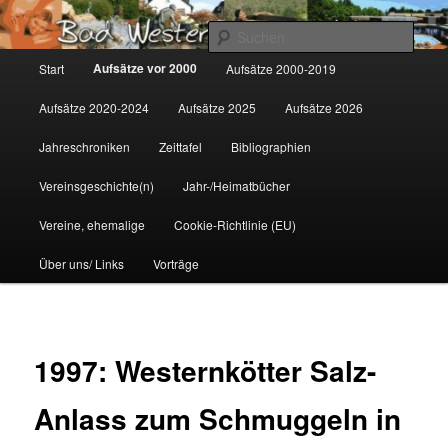
Zum
Gemeinsam für Bad Westernkotten
primären
Such
Inhalt
Hauptmenü
Aufsätze vor 2000
Start
Aufsätze 2000-2019
springen
Wolfgang Marcus
Aufsätze 2020-2024
Aufsätze 2025
Aufsätze 2026
Jahreschroniken
Zeittafel
Bibliographien
Vereinsgeschichte(n)
Jahr-/Heimatbücher
Vereine, ehemalige
Cookie-Richtlinie (EU)
Über uns/ Links
Vorträge
1997: Westernkötter Salz-
Anlass zum Schmuggeln in