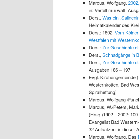
Marcus, Wolfgang,
2002
in: Vertell mui watt, Aus
Ders.,
Was ein „Salineni
Heimatkalender des Krei
Ders.: 1802:
Vom Kölner
Westfalen mit Westernko
Ders.:
Zur Geschichte de
Ders.,
Schnadgänge in B
Ders.,
Zur Geschichte d
Ausgaben 186 – 197
Evgl. Kirchengemeinde (
Westernkotten, Bad Weste
Spiralheftung]
Marcus, Wolfgang /Funck
Marcus, W./Peters, Maria
(Hrsg.)1902 – 2002: 100
Evangelist Bad Westernko
32 Aufsätzen, in dieser 
Marcus, Wolfgang, Das