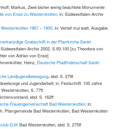
chhoff, Markus, Zwei bisher wenig beachtete Monumente
lie von Ense zu Westernkotten
; in: Südwestfalen-Archiv
 Westernkotten 1867 – 1900,
in: Vertell mui watt, Ausgabe
merkwürdige Grabschrift in der Pfarrkirche Sankt
: Südwestfalen-Archiv 2002, S.93-100 [zu Theodora von
hter von Adrian von Ense]
ehmenkühler, Heinz,
Deutsche Pfadfinderschaft Sankt
sche Landjugendbewegung
, ebd. S. 279f
seelsorge und Jugendarbeit; in: Festschrift: 100 Jahre
Westernkotten, S. 77ff.
rchenvorstand, ebd. S. 162ff
ische Frauengemeinschaft Bad Westernkotten
; in:
ath. Pfarrgemeinde Bad Westernkotten, Bad Westernkotten
sclub DJK
Bad Westernkotten, ebd. S. 275ff