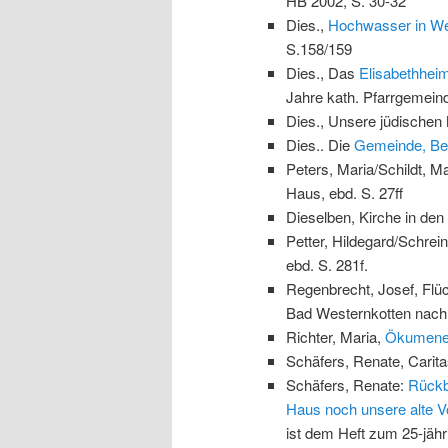
HB 2002, S. 30-32
Dies.,
Hochwasser in We
S.158/159
Dies., Das
Elisabethhei
Jahre kath. Pfarrgemeind
Dies., Unsere jüdischen 
Dies.. Die
Gemeinde, Bew
Peters, Maria/Schildt, Ma
Haus, ebd. S. 27ff
Dieselben, Kirche in den 
Petter, Hildegard/Schrein
ebd. S. 281f.
Regenbrecht, Josef, Flüc
Bad Westernkotten nach 
Richter, Maria,
Ökumen
Schäfers, Renate, Carita
Schäfers, Renate:
Rückb
Haus noch unsere alte V
ist dem Heft zum 25-jä