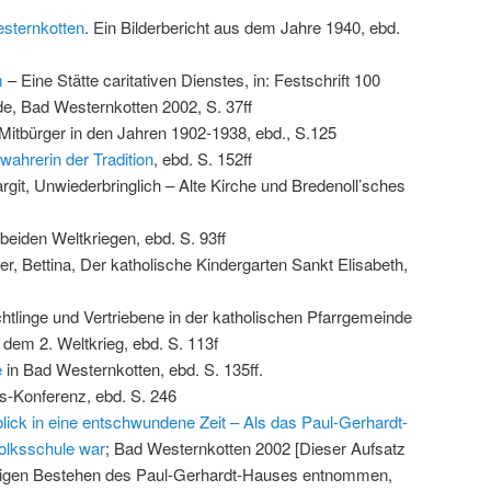
sternkotten
. Ein Bilderbericht aus dem Jahre 1940, ebd.
m
– Eine Stätte caritativen Dienstes, in: Festschrift 100
e, Bad Westernkotten 2002, S. 37ff
Mitbürger in den Jahren 1902-1938, ebd., S.125
ahrerin der Tradition
, ebd. S. 152ff
rgit, Unwiederbringlich – Alte Kirche und Bredenoll’sches
beiden Weltkriegen, ebd. S. 93ff
er, Bettina, Der katholische Kindergarten Sankt Elisabeth,
htlinge und Vertriebene in der katholischen Pfarrgemeinde
dem 2. Weltkrieg, ebd. S. 113f
e
in Bad Westernkotten, ebd. S. 135ff.
s-Konferenz, ebd. S. 246
lick in eine entschwundene Zeit – Als das Paul-Gerhardt-
olksschule war
; Bad Westernkotten 2002 [Dieser Aufsatz
hrigen Bestehen des Paul-Gerhardt-Hauses entnommen,