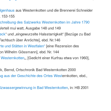
lgenhaus
aus Westernkotten und die Brennerei Schneider
S. 153-155
chreibung des Salzwerks Westernkotten im Jahre 1790
: Vertell mui watt, Ausgabe 148 und 149
reck
“ und „eingewurzelte Halsstarrigkeit“ [Bezüge zu Bad
Fachbuch über Anröchte], ebd. Nr.146
rte und Stätten in Westfalen“
[eine Rezension des
on Wilhelm Gössmann], ebd. Nr. 144
 Westernkotten
„, [Gedicht einer Kurfrau etwa von 1960],
k, Bernd, Ortschronik Bad Westernkotten 2000
g aus der Geschichte des Ortes West
ernkotten, ebd.,
Salzwassergewinnung in Bad Westernkotten
, in: HB 2001