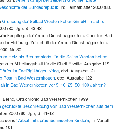
eschichte der Bundesrepublik,
in: Heimatblätter 2000 (80.
e
Gründung der Solbad Westernkotten GmbH im Jahre
000 (80. Jg.). S. 43-48
rankenpflege der Armen Dienstmägde Jesu Christi in Bad
ke der Hoffnung. Zeitschrift der Armen Dienstmägde Jesu
2000, Nr. 30
ner Holz als Brennmaterial für die Saline Westernkotten
,
lage zum Mitteilungsblatt für die Stadt Erwitte, Ausgabe 119
Dörfer im Dreißigjährigen Krieg
, ebd. Ausgabe 121
r Post in Bad Westernkotten
, ebd. Ausgabe 122
h in Bad Westernkotten vor 5, 10, 25, 50, 100 Jahren?
, Bernd, Ortschronik Bad Westernkotten 1999
te gedruckte Beschreibung von Bad Westernkotten aus dem
ätter 2000 (80. Jg.), S. 41-42
us seiner
Arbeit mit sprachbehinderten Kindern
, in: Vertell
und 101