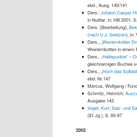
ebd., Ausg. 140/141
Ders.;
Johann Caspar Hi
in Nuttlar; in: HB 2001, 
Ders. (Bearbeitung),
Bes
(nach U.J. Seetzen
); in
Ders., „
Westernkötter D
Westernkotten in einem 
Ders.,
„Haltepunkte“ – O
gleichnamigen Buches v
Ders., „
Hoch das Solbad
ebd. Nr.147
Marcus, Wolfgang / Func
Schmitz, Heinrich,
Auszu
Ausgabe 143
Vogel, Kurt, Salz- und 
(81.Jg.), S. 85-87
2002