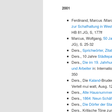
2001
Ferdinand, Marcus /Marc
zur Schafhaltung in West
HB 81.JG, S, 177ff
Marcus, Wolfgang,
50 Ja
JG), S. 25-32
Ders.,
Sprichwörter, Zit
Ders., 10 Jahre
Städtepar
Ders.,
Die im 19. Jahrhu
und Arbeiter i
n: Internati
350
Ders., Die
Kaland
-Bruder
Vertell mui watt, Ausg. 1
Ders.,
Alte Hausnummern
Ders.,
1864: Neun Schäf
Ders.,
Die Dörfer der Sta
Ders., Kritische Töne z