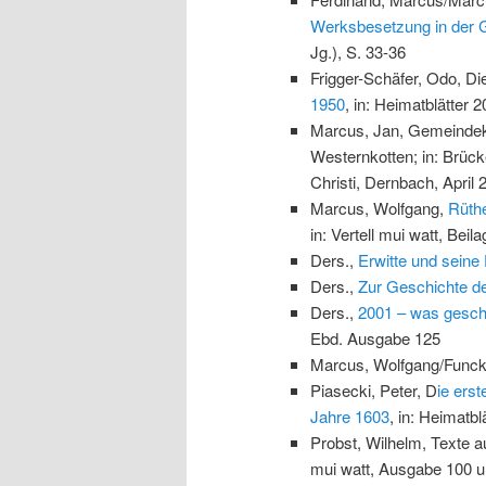
Werksbesetzung in der G
Jg.), S. 33-36
Frigger-Schäfer, Odo, Di
1950
, in: Heimatblätter 2
Marcus, Jan, Gemeindek
Westernkotten; in: Brüc
Christi, Dernbach, April 
Marcus, Wolfgang,
Rüthe
in: Vertell mui watt, Bei
Ders.,
Erwitte und seine 
Ders.,
Zur Geschichte de
Ders.,
2001 – was gescha
Ebd. Ausgabe 125
Marcus, Wolfgang/Funck
Piasecki, Peter, D
ie ers
Jahre 1603
, in: Heimatbl
Probst, Wilhelm, Texte a
mui watt, Ausgabe 100 