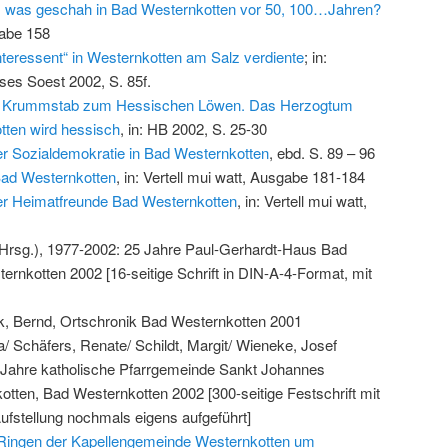
, was geschah in Bad Westernkotten vor 50, 100…Jahren?
gabe 158
nteressent“ in Westernkotten am Salz verdiente
; in:
ses Soest 2002, S. 85f.
 Krummstab zum Hessischen Löwen. Das Herzogtum
tten wird hessisch
, in: HB 2002, S. 25-30
r Sozialdemokratie in Bad Westernkotten
, ebd. S. 89 – 96
ad Westernkotten
, in: Vertell mui watt, Ausgabe 181-184
er Heimatfreunde Bad Westernkotten
, in: Vertell mui watt,
Hrsg.), 1977-2002: 25 Jahre Paul-Gerhardt-Haus Bad
rnkotten 2002 [16-seitige Schrift in DIN-A-4-Format, mit
, Bernd, Ortschronik Bad Westernkotten 2001
/ Schäfers, Renate/ Schildt, Margit/ Wieneke, Josef
 Jahre katholische Pfarrgemeinde Sankt Johannes
tten, Bad Westernkotten 2002 [300-seitige Festschrift mit
Aufstellung nochmals eigens aufgeführt]
Ringen der Kapellengemeinde Westernkotten um