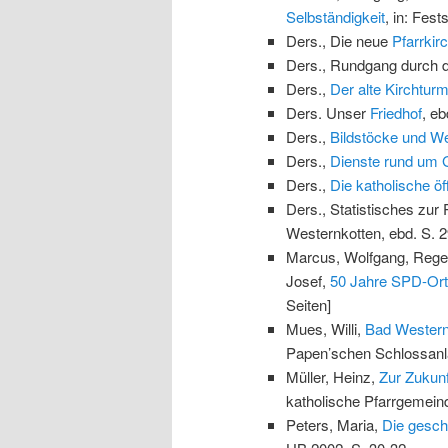
Selbständigkeit
, in: Fest
Ders., Die neue
Pfarrkir
Ders., Rundgang durch di
Ders.,
Der alte Kirchtur
Ders. Unser
Friedhof
, eb
Ders.,
Bildstöcke und W
Ders.,
Dienste rund um G
Ders.,
Die katholische öf
Ders., Statistisches zu
Westernkotten, ebd. S. 
Marcus, Wolfgang, Regen
Josef,
50 Jahre SPD-Ort
Seiten]
Mues, Willi,
Bad Western
Papen’schen Schlossanlag
Müller, Heinz,
Zur Zukunf
katholische Pfarrgemein
Peters, Maria,
Die geschi