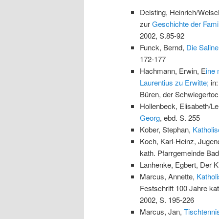
Deisting, Heinrich/Wels
zur
Geschichte der Fami
2002, S.85-92
Funck, Bernd,
Die Saline
172-177
Hachmann, Erwin, E
ine 
Laurentius zu Erwitte;
in
Büren, der Schwiegertoc
Hollenbeck, Elisabeth/L
Georg
, ebd. S. 255
Kober, Stephan,
Katholi
Koch, Karl-Heinz, Jugend
kath. Pfarrgemeinde Bad 
Lanhenke, Egbert, Der Ki
Marcus, Annette,
Kathol
Festschrift 100 Jahre k
2002, S. 195-226
Marcus, Jan,
Tischtenni