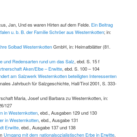
us, Jan, Und es waren Hirten auf dem Felde.
Ein Beitrag
falen u. b. B. der Familie Schröer aus Westernkotten
; in:
hre Solbad Westernkotten
GmbH, in: Heimatblätter (81.
ate und Redensarten rund um das Salz
, ebd. S. 15 f
tnerschaft Aken/Elbe – Erwitte
, ebd. S. 100 – 104
ndert am Salzwerk Westernkotten beteiligten Interessenten
onales Jahrbuch für Salzgeschichte, Hall/Tirol 2001, S. 333-
schaft Maria, Josef und Barbara zu Westernkotten, in:
26/127
 in Westernkotten
, ebd., Ausgaben 129 und 130
er in Westernkotten
, ebd., Ausgabe 131
dt Erwitte,
ebd., Ausgabe 137 und 138
um
Umgang mit dem nationalsozialistischen Erbe in Erwitte
,