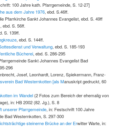
schrift: 100 Jahre kath. Pfarrgemeinde, S. 12-27]
che aus dem Jahre 1976
, ebd. S.46ff.
e Pfarrkirche Sankt Johannes Evangelist, ebd. S. 49ff
m
, ebd. S. 56ff.
d. S. 139ff.
egkreuze
, ebd. S. 144ff.
ottesdienst und Verwaltung
, ebd. S. 185-193
fentliche Bücherei
, ebd. S. 286-295
r Pfarrgemeinde Sankt Johannes Evangelist Bad
295-296
brecht, Josef, Leonhardt, Lorenz, Spiekermann, Franz-
sverein Bad Westernkotten [als M
anuskript gedruckt, 60
kotten im Wandel
(2 Fotos zum Bereich der ehemalig von
e), in: HB 2002 (82. Jg.), S. 8
t unserer Pfarrgemeinde
, in: Festschrift 100 Jahre
de Bad Westernkotten, S. 297-300
chtsträchtige steinerne Brücke an der Er
witter Warte, in: