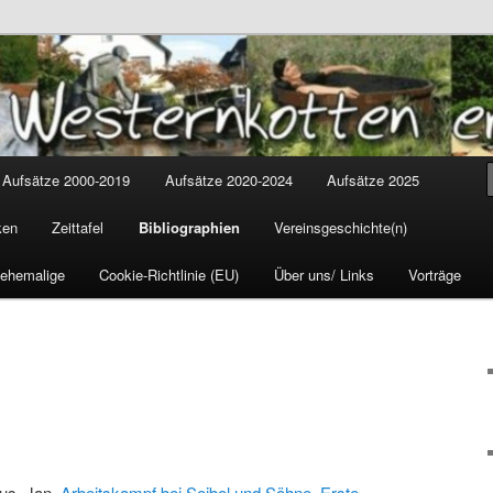
tten
cus
Aufsätze 2000-2019
Aufsätze 2020-2024
Aufsätze 2025
ken
Zeittafel
Bibliographien
Vereinsgeschichte(n)
 ehemalige
Cookie-Richtlinie (EU)
Über uns/ Links
Vorträge
us, Jan,
Arbeitskampf bei Seibel und Söhne, Erste