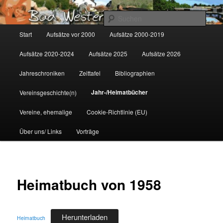
Zum
Gemeinsam für Bad Westernkotten
primären
Such
Inhalt
Hauptmenü
Start
Aufsätze vor 2000
Aufsätze 2000-2019
springen
Wolfgang Marcus
Aufsätze 2020-2024
Aufsätze 2025
Aufsätze 2026
Jahreschroniken
Zeittafel
Bibliographien
Jahr-/Heimatbücher
Vereinsgeschichte(n)
Vereine, ehemalige
Cookie-Richtlinie (EU)
Über uns/ Links
Vorträge
Heimatbuch von 1958
Herunterladen
Heimatbuch