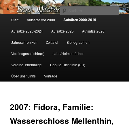
Zum
Gemeinsam für Bad Westernkotten
primären
Such
Inhalt
Hauptmenü
Aufsätze 2000-2019
Start
Aufsätze vor 2000
springen
Wolfgang Marcus
Aufsätze 2020-2024
Aufsätze 2025
Aufsätze 2026
Jahreschroniken
Zeittafel
Bibliographien
Vereinsgeschichte(n)
Jahr-/Heimatbücher
Vereine, ehemalige
Cookie-Richtlinie (EU)
Über uns/ Links
Vorträge
2007: Fidora, Familie:
Wasserschloss Mellenthin,