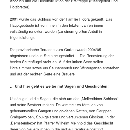
Abbruch und die Rekonstruktion der Freitreppe (Eisengerüst und
Holzbretter).
2001 wurde das Schloss von der Familie Fidora gekauft. Das
Hauptgebäude ist von ihnen in den letzten Jahren innen
vollständig renoviert worden (zu einem großen Anteil in
Eigenleistung).
Die provisorische Terrasse zum Garten wurde 2004/05
abgerissen und aus Stein neugestaltet. – Die Renovierung der
beiden Seitenflügel steht an. Auf der linken Seite sollen
Hotelzimmer sowie ein Saunabereich und Wintergarten entstehen
und auf der rechten Seite eine Brauerei.
… Und hier geht es weiter mit Sagen und Geschichten!
Unzählig sind die Sagen, die sich um das „Mellenthiner Schloss‘“
und seine Besitzer ranken. Da wimmelt es förmlich von
geheimnisvollen Gängen und goldenen Ketten, von Gerippen,
Grabgewölben, Spukgeistern und versunkenen Glocken. In der
„Bernsteinhexe‘ hat Pfarrer Wilhelm Meinhold das Geschlecht
derer von Neuenkirchen in die große Literatur eingeführt.