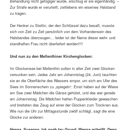
Behandlung nicht gefügiger wurde, erschlug er sie eigenhändig. –
Zur Strafe wurde er verurteilt, zeitlebens ein eisernes Halsband
zu tragen.
Der Henker zu Stettin, der den Schlüssel dazu besaß, musste
sich von Zeit zu Zeit persönlich von dem Vorhandensein des
Halsbandes überzeugen… leider ist der Name dieser wehr- und
standhaften Frau nicht überliefert worden!!!!
Und nun zu den Mellenthiner Kirchenglocken:
Im Glockensee bei Mellenthin sollen in alter Zeit zwei Glocken
versunken sein. Jedes Jahr am Johannistag (24. Juni) tauchten
sie an die Oberfläche des Wassers empor, um sich am Ufer des
Sees im Sonnenschein zu „spiegeln“. Einst haben auf der Wiese
am See zwei Mädchen die Gänse gehütet, und das war gerade
am Johannistag. Die Mädchen hatten Puppenkleider gewaschen
und breiteten das Zeug auf einer der Glocken zum Trocknen aus.
Wie nun die Uhr zur Mittagsstunde zwölf schlägt, sagt die eine
Glocke zur anderen:
Hanna, Susanna, Ick goah tau Grund; Wenna mitwißt, Denn