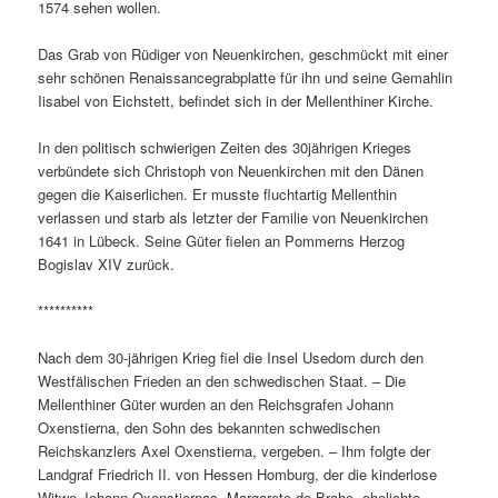
1574 sehen wollen.
Das Grab von Rüdiger von Neuenkirchen, geschmückt mit einer
sehr schönen Renaissancegrabplatte für ihn und seine Gemahlin
Iisabel von Eichstett, befindet sich in der Mellenthiner Kirche.
In den politisch schwierigen Zeiten des 30jährigen Krieges
verbündete sich Christoph von Neuenkirchen mit den Dänen
gegen die Kaiserlichen. Er musste fluchtartig Mellenthin
verlassen und starb als letzter der Familie von Neuenkirchen
1641 in Lübeck. Seine Güter fielen an Pommerns Herzog
Bogislav XIV zurück.
**********
Nach dem 30-jährigen Krieg fiel die Insel Usedom durch den
Westfälischen Frieden an den schwedischen Staat. – Die
Mellenthiner Güter wurden an den Reichsgrafen Johann
Oxenstierna, den Sohn des bekannten schwedischen
Reichskanzlers Axel Oxenstierna, vergeben. – Ihm folgte der
Landgraf Friedrich II. von Hessen Homburg, der die kinderlose
Witwe Johann Oxenstiernas, Margarete de Brahe, ehelichte.