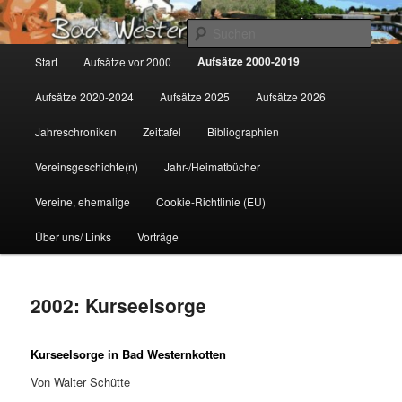
Zum
Gemeinsam für Bad Westernkotten
primären
Such
Inhalt
Hauptmenü
Aufsätze 2000-2019
Start
Aufsätze vor 2000
springen
Wolfgang Marcus
Aufsätze 2020-2024
Aufsätze 2025
Aufsätze 2026
Jahreschroniken
Zeittafel
Bibliographien
Vereinsgeschichte(n)
Jahr-/Heimatbücher
Vereine, ehemalige
Cookie-Richtlinie (EU)
Über uns/ Links
Vorträge
2002: Kurseelsorge
Kurseelsorge in Bad Westernkotten
Von Walter Schütte