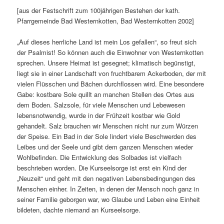
[aus der Festschrift zum 100jährigen Bestehen der kath.
Pfarrgemeinde Bad Westernkotten, Bad Westernkotten 2002]
„Auf dieses herrliche Land ist mein Los gefallen“, so freut sich
der Psalmist! So können auch die Einwohner von Westernkotten
sprechen. Unsere Heimat ist gesegnet; klimatisch begünstigt,
liegt sie in einer Landschaft von fruchtbarem Ackerboden, der mit
vielen Flüsschen und Bächen durchflossen wird. Eine besondere
Gabe: kostbare Sole quillt an manchen Stellen des Ortes aus
dem Boden. Salzsole, für viele Menschen und Lebewesen
lebensnotwendig, wurde in der Frühzeit kostbar wie Gold
gehandelt. Salz brauchen wir Menschen nicht nur zum Würzen
der Speise. Ein Bad in der Sole lindert viele Beschwerden des
Leibes und der Seele und gibt dem ganzen Menschen wieder
Wohlbefinden. Die Entwicklung des Solbades ist vielfach
beschrieben worden. Die Kurseelsorge ist erst ein Kind der
„Neuzeit“ und geht mit den negativen Lebensbedingungen des
Menschen einher. In Zeiten, in denen der Mensch noch ganz in
seiner Familie geborgen war, wo Glaube und Leben eine Einheit
bildeten, dachte niemand an Kurseelsorge.