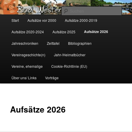
Zum
Gemeinsam für Bad Westernkotten
primären
Such
Inhalt
Hauptmenü
Start
Aufsätze vor 2000
Aufsätze 2000-2019
springen
Wolfgang Marcus
Aufsätze 2026
Aufsätze 2020-2024
Aufsätze 2025
Jahreschroniken
Zeittafel
Bibliographien
Vereinsgeschichte(n)
Jahr-/Heimatbücher
Vereine, ehemalige
Cookie-Richtlinie (EU)
Über uns/ Links
Vorträge
Aufsätze 2026