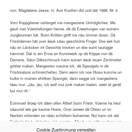
von: Magdalene Jesse; in: Aus Kuotten düt und dat 1988, Nr. 4
Vom Koppgöener verlanget me mangestens Unmögliches. Me
geuit mer Vüerstellungen henne, dä dä Erwartungen van euinem
Jungbrunnen hät. Buim Kröllen glöff me näu ümmer doran. Dä
Frisördamen hät over äauk säau geschickte Finger. Doe wet huir
näu en Löcksken int Gesichte trocken un doe euint taurügge
kämmet. Dat is am Enne en Kunstwerk op dä Köppe von dä
Damens. Säun Dätsschmuck kann euinen äauk teuen Zentimeter
grötter maken, Mangesten meuine ick, dä Speuigels in dä
Frisörsalons schmeichelten. Denn wenn ick noe Hiuse kumme un
kuike in muinen ehrliken Spevigel, dann segge ick mangestens
täau mui: „Jäu, jäu, ick woll mui junk maken loaten, ower et gerät
bui mui nit.“
Euinmoel droep ick däen ollen Albert buim Frisör. Vüerne ha heui
säauviel wie gar keuine Hoere, Over üerwer dä Ohren un im
Nacken stöonden se näau schüttern buinanner, Nui kann ick dat
Frotzeln äauk nit loeten. Ick saggte: „Albert, wie sött se denn van
Dage maket wäern vüerne kuert un ächten tem kämmen?” Nui
Cookie-Zustimmung verwalten