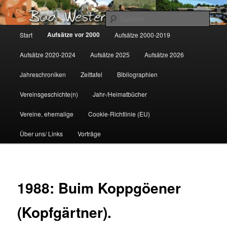
Zum
Gemeinsam für Bad Westernkotten
primären
Such
Inhalt
Hauptmenü
Aufsätze vor 2000
Start
Aufsätze 2000-2019
springen
Wolfgang Marcus
Aufsätze 2020-2024
Aufsätze 2025
Aufsätze 2026
Jahreschroniken
Zeittafel
Bibliographien
Vereinsgeschichte(n)
Jahr-/Heimatbücher
Vereine, ehemalige
Cookie-Richtlinie (EU)
Über uns/ Links
Vorträge
1988: Buim Koppgöener
(Kopfgärtner).