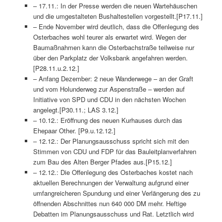
– 17.11.: In der Presse werden die neuen Wartehäuschen
und die umgestalteten Bushaltestellen vorgestellt.[P17.11.]
– Ende November wird deutlich, dass die Offenlegung des
Osterbaches wohl teurer als erwartet wird. Wegen der
Baumaßnahmen kann die Osterbachstraße teilweise nur
über den Parkplatz der Volksbank angefahren werden.
[P28.11.u.2.12.]
– Anfang Dezember: 2 neue Wanderwege – an der Graft
und vom Holunderweg zur Aspenstraße – werden auf
Initiative von SPD und CDU in den nächsten Wochen
angelegt.[P30.11.; LAS 3.12.]
– 10.12.: Eröffnung des neuen Kurhauses durch das
Ehepaar Other. [P9.u.12.12.]
– 12.12.: Der Planungsausschuss spricht sich mit den
Stimmen von CDU und FDP für das Bauleitplanverfahren
zum Bau des Alten Berger Pfades aus.[P15.12.]
– 12.12.: Die Offenlegung des Osterbaches kostet nach
aktuellen Berechnungen der Verwaltung aufgrund einer
umfangreicheren Spundung und einer Verlängerung des zu
öffnenden Abschnittes nun 640 000 DM mehr. Heftige
Debatten im Planungsausschuss und Rat. Letztlich wird