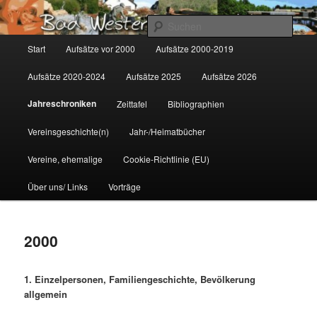
Zum
Gemeinsam für Bad Westernkotten
primären
Such
Inhalt
Hauptmenü
Start
Aufsätze vor 2000
Aufsätze 2000-2019
springen
Wolfgang Marcus
Aufsätze 2020-2024
Aufsätze 2025
Aufsätze 2026
Jahreschroniken
Zeittafel
Bibliographien
Vereinsgeschichte(n)
Jahr-/Heimatbücher
Vereine, ehemalige
Cookie-Richtlinie (EU)
Über uns/ Links
Vorträge
2000
1. Einzelpersonen, Familiengeschichte, Bevölkerung
allgemein