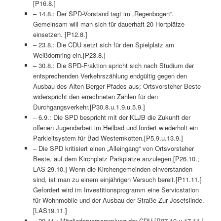
[P16.8.]
– 14.8.: Der SPD-Vorstand tagt im „Regenbogen“.
Gemeinsam will man sich für dauerhaft 20 Hortplätze
einsetzen. [P12.8.]
– 23.8.: Die CDU setzt sich für den Spielplatz am
Weißdornring ein.[P23.8.]
– 30.8.: Die SPD-Fraktion spricht sich nach Studium der
entsprechenden Verkehrszählung endgültig gegen den
Ausbau des Alten Berger Pfades aus; Ortsvorsteher Beste
widerspricht den errechneten Zahlen für den
Durchgangsverkehr.[P30.8.u.1.9.u.5.9.]
– 6.9.: Die SPD bespricht mit der KLJB die Zukunft der
offenen Jugendarbeit im Heilbad und fordert wiederholt ein
Parkleitsystem für Bad Westernkotten.[P5.9.u.13.9.]
– Die SPD kritisiert einen „Alleingang“ von Ortsvorsteher
Beste, auf dem Kirchplatz Parkplätze anzulegen.[P26.10.;
LAS 29.10.] Wenn die Kirchengemeinden einverstanden
sind, ist man zu einem einjährigen Versuch bereit.[P11.11.]
Gefordert wird im Investitionsprogramm eine Servicstation
für Wohnmobile und der Ausbau der Straße Zur Josefslinde.
[LAS19.11.]
– 20.11.: Mitgliederversammlung der CDU.[P27.10.u.17.11.]