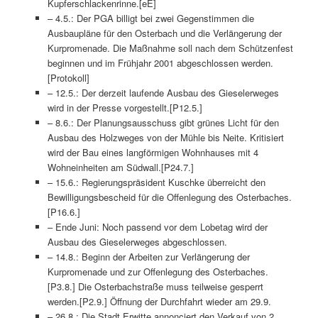
Kupferschlackenrinne.[eE]
– 4.5.: Der PGA billigt bei zwei Gegenstimmen die
Ausbaupläne für den Osterbach und die Verlängerung der
Kurpromenade. Die Maßnahme soll nach dem Schützenfest
beginnen und im Frühjahr 2001 abgeschlossen werden.
[Protokoll]
– 12.5.: Der derzeit laufende Ausbau des Gieselerweges
wird in der Presse vorgestellt.[P12.5.]
– 8.6.: Der Planungsausschuss gibt grünes Licht für den
Ausbau des Holzweges von der Mühle bis Neite. Kritisiert
wird der Bau eines langförmigen Wohnhauses mit 4
Wohneinheiten am Südwall.[P24.7.]
– 15.6.: Regierungspräsident Kuschke überreicht den
Bewilligungsbescheid für die Offenlegung des Osterbaches.
[P16.6.]
– Ende Juni: Noch passend vor dem Lobetag wird der
Ausbau des Gieselerweges abgeschlossen.
– 14.8.: Beginn der Arbeiten zur Verlängerung der
Kurpromenade und zur Offenlegung des Osterbaches.
[P3.8.] Die Osterbachstraße muss teilweise gesperrt
werden.[P2.9.] Öffnung der Durchfahrt wieder am 29.9.
– 26.8.: Die Stadt Erwitte annonciert den Verkauf von 2