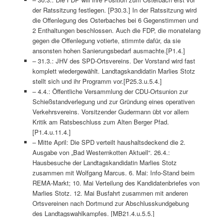
der Ratssitzung festlegen. [P30.3.] In der Ratssitzung wird
die Offenlegung des Osterbaches bei 6 Gegenstimmen und
2 Enthaltungen beschlossen. Auch die FDP, die monatelang
gegen die Offenlegung votierte, stimmte dafür, da sie
ansonsten hohen Sanierungsbedarf ausmachte.[P1.4.]
– 31.3.: JHV des SPD-Ortsvereins. Der Vorstand wird fast
komplett wiedergewählt. Landtagskandidatin Marlies Stotz
stellt sich und ihr Programm vor.[P25.3.u.5.4.]
– 4.4.: Öffentliche Versammlung der CDU-Ortsunion zur
Schießstandverlegung und zur Gründung eines operativen
Verkehrsvereins. Vorsitzender Gudermann übt vor allem
Kritik am Ratsbeschluss zum Alten Berger Pfad.
[P1.4.u.11.4.]
– Mitte April: Die SPD verteilt haushaltsdeckend die 2.
Ausgabe von „Bad Westernkotten Aktuell“. 26.4.:
Hausbesuche der Landtagskandidatin Marlies Stotz
zusammen mit Wolfgang Marcus. 6. Mai: Info-Stand beim
REMA-Markt; 10. Mai Verteilung des Kandidatenbriefes von
Marlies Stotz. 12. Mai Busfahrt zusammen mit anderen
Ortsvereinen nach Dortmund zur Abschlusskundgebung
des Landtagswahlkampfes. [MB21.4.u.5.5.]