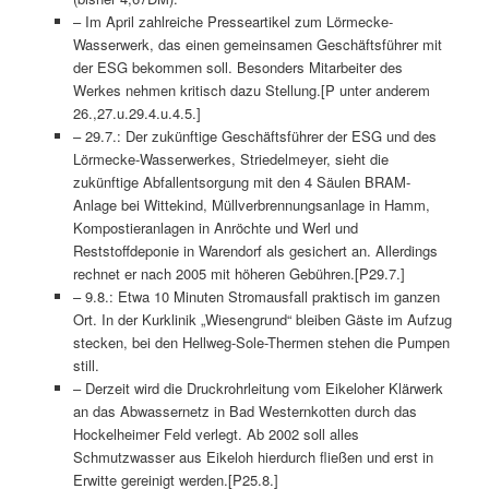
– Im April zahlreiche Presseartikel zum Lörmecke-
Wasserwerk, das einen gemeinsamen Geschäftsführer mit
der ESG bekommen soll. Besonders Mitarbeiter des
Werkes nehmen kritisch dazu Stellung.[P unter anderem
26.,27.u.29.4.u.4.5.]
– 29.7.: Der zukünftige Geschäftsführer der ESG und des
Lörmecke-Wasserwerkes, Striedelmeyer, sieht die
zukünftige Abfallentsorgung mit den 4 Säulen BRAM-
Anlage bei Wittekind, Müllverbrennungsanlage in Hamm,
Kompostieranlagen in Anröchte und Werl und
Reststoffdeponie in Warendorf als gesichert an. Allerdings
rechnet er nach 2005 mit höheren Gebühren.[P29.7.]
– 9.8.: Etwa 10 Minuten Stromausfall praktisch im ganzen
Ort. In der Kurklinik „Wiesengrund“ bleiben Gäste im Aufzug
stecken, bei den Hellweg-Sole-Thermen stehen die Pumpen
still.
– Derzeit wird die Druckrohrleitung vom Eikeloher Klärwerk
an das Abwassernetz in Bad Westernkotten durch das
Hockelheimer Feld verlegt. Ab 2002 soll alles
Schmutzwasser aus Eikeloh hierdurch fließen und erst in
Erwitte gereinigt werden.[P25.8.]