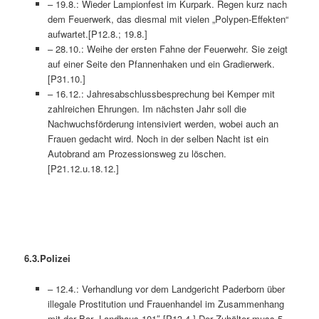
– 19.8.: Wieder Lampionfest im Kurpark. Regen kurz nach
dem Feuerwerk, das diesmal mit vielen „Polypen-Effekten“
aufwartet.[P12.8.; 19.8.]
– 28.10.: Weihe der ersten Fahne der Feuerwehr. Sie zeigt
auf einer Seite den Pfannenhaken und ein Gradierwerk.
[P31.10.]
– 16.12.: Jahresabschlussbesprechung bei Kemper mit
zahlreichen Ehrungen. Im nächsten Jahr soll die
Nachwuchsförderung intensiviert werden, wobei auch an
Frauen gedacht wird. Noch in der selben Nacht ist ein
Autobrand am Prozessionsweg zu löschen.
[P21.12.u.18.12.]
6.3.Poli
– 12.4.: Verhandlung vor dem Landgericht Paderborn über
illegale Prostitution und Frauenhandel im Zusammenhang
mit der Bar „Landhaus 101″.[P13.4.] Der Zuhälter muss 5