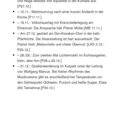
und Helga Wieners ihre Aquarelle in der Kurhalle aus.
[P27.10.]
– 10.11.: Martinsumzug nach einer kurzen Andacht in der
Kirche [P11.11.]
– 19.11.: Volkstrauertag mit Kranzniederlegung am
Ehrenmal. Die Ansprache hält Pfarrer Müller.[MB 17.11.]
– Am 27.12. gastiert ein Don-Kosaken-Chor in der kath.
Pfarrkirche. Die Veranstaltung ist fast ausverkauft. Der
Patriot titelt „Melancholie und vitaler Übermut“.[LAS 3.12.:
P29.12.]
– 28./29.: Zum zweiten Mal Lichtermarkt im Kurhausgarten,
klein, aber fein.[P28.u.29.12.]
– 31.12.: Quellenwanderung im Kurpark unter der Leitung
von Wolfgang Marcus. Bei flotten Rhythmen des
Musikvereins gibt es anschließend bei Temperaturen um
den Gefrierpunkt Glühwein, Punsch und heiße Suppe. Etwa
250 Teilnehmer.[P30.12.)