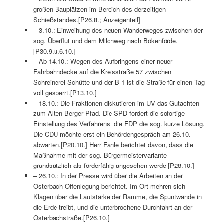
großen Bauplätzen im Bereich des derzeitigen
Schießstandes.[P26.8.; Anzeigenteil]
– 3.10.: Einweihung des neuen Wanderweges zwischen der
sog. Überflut und dem Milchweg nach Bökenförde.
[P30.9.u.6.10.]
– Ab 14.10.: Wegen des Aufbringens einer neuer
Fahrbahndecke auf die Kreisstraße 57 zwischen
Schreinerei Schütte und der B 1 ist die Straße für einen Tag
voll gesperrt.[P13.10.]
– 18.10.: Die Fraktionen diskutieren im UV das Gutachten
zum Alten Berger Pfad. Die SPD fordert die sofortige
Einstellung des Verfahrens, die FDP die sog. kurze Lösung.
Die CDU möchte erst ein Behördengespräch am 26.10.
abwarten.[P20.10.] Herr Fahle berichtet davon, dass die
Maßnahme mit der sog. Bürgermeistervariante
grundsätzlich als förderfähig angesehen werde.[P28.10.]
– 26.10.: In der Presse wird über die Arbeiten an der
Osterbach-Offenlegung berichtet. Im Ort mehren sich
Klagen über die Lautstärke der Ramme, die Spuntwände in
die Erde treibt, und die unterbrochene Durchfahrt an der
Osterbachstraße.[P26.10.]