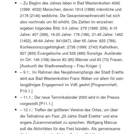
– Zu Beginn des Jahres leben in Bad Westernkotten 4092
(1999: 4032) Menschen, davon 1914 (1886) männliche und
2178 (2146) weibliche. Die Gesamteinwohnerzahl hat sich
also nochmals um 60 erhöht. Die Zahlen im einzelnen
ergeben folgendes Bild: 0-5 Jahre: 279 (1999: 259), 6-15
Jahre: 407 (399), 16-20 Jahre: 178 (186), 21-45 Jahre: 1462
(1452), 46-64 Jahre: 941(947), über 65 Jahre: 825 (789),
Konfessionszugehörigkeit: 2736 (1999: 2743) Katholiken,
827 (800) Evangelische und 529 (489) Sonstige. Ausländer
im Ort: 146 (158) davon 83 (85) Männer und 63 (73) Frauen.
[Auskunft der Stadtverwaltung – Frau Krüger -]
– 9.1.: Im Rahmen des Neujahrsempfangs der Stadt Erwitte
wird aus Bad Westernkotten Franz Weber vor allem für sein
langjähriges Engagement im VdK geehrt.[Programmheft,
P10.1.]
– 11.1.: Der neue Terminkalender 2000 wird in der Presse
vorgestellt.[P11.1.]
– 13.1.: Treffen der größeren Vereine des Ortes, um über
die Teilnahme am Fest „25 Jahre Stadt Erwitte“ und eine
engere Zusammenarbeit zu sprechen. Wolfgang Marcus
soll die Aktivitäten für das Fest bündeln. Als gemeinsame