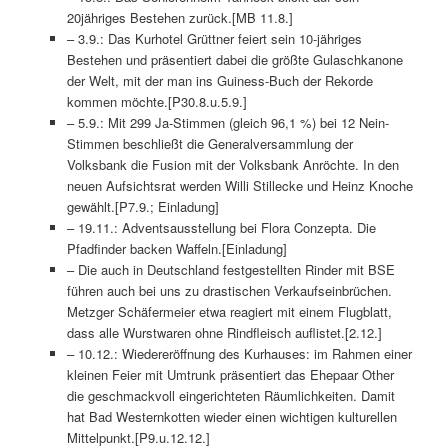
20jähriges Bestehen zurück.[MB 11.8.]
– 3.9.: Das Kurhotel Grüttner feiert sein 10-jähriges
Bestehen und präsentiert dabei die größte Gulaschkanone
der Welt, mit der man ins Guiness-Buch der Rekorde
kommen möchte.[P30.8.u.5.9.]
– 5.9.: Mit 299 Ja-Stimmen (gleich 96,1 %) bei 12 Nein-
Stimmen beschließt die Generalversammlung der
Volksbank die Fusion mit der Volksbank Anröchte. In den
neuen Aufsichtsrat werden Willi Stillecke und Heinz Knoche
gewählt.[P7.9.; Einladung]
– 19.11.: Adventsausstellung bei Flora Conzepta. Die
Pfadfinder backen Waffeln.[Einladung]
– Die auch in Deutschland festgestellten Rinder mit BSE
führen auch bei uns zu drastischen Verkaufseinbrüchen.
Metzger Schäfermeier etwa reagiert mit einem Flugblatt,
dass alle Wurstwaren ohne Rindfleisch auflistet.[2.12.]
– 10.12.: Wiedereröffnung des Kurhauses: im Rahmen einer
kleinen Feier mit Umtrunk präsentiert das Ehepaar Other
die geschmackvoll eingerichteten Räumlichkeiten. Damit
hat Bad Westernkotten wieder einen wichtigen kulturellen
Mittelpunkt.[P9.u.12.12.]