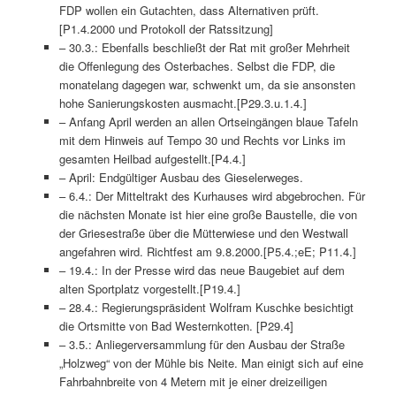
FDP wollen ein Gutachten, dass Alternativen prüft.
[P1.4.2000 und Protokoll der Ratssitzung]
– 30.3.: Ebenfalls beschließt der Rat mit großer Mehrheit
die Offenlegung des Osterbaches. Selbst die FDP, die
monatelang dagegen war, schwenkt um, da sie ansonsten
hohe Sanierungskosten ausmacht.[P29.3.u.1.4.]
– Anfang April werden an allen Ortseingängen blaue Tafeln
mit dem Hinweis auf Tempo 30 und Rechts vor Links im
gesamten Heilbad aufgestellt.[P4.4.]
– April: Endgültiger Ausbau des Gieselerweges.
– 6.4.: Der Mitteltrakt des Kurhauses wird abgebrochen. Für
die nächsten Monate ist hier eine große Baustelle, die von
der Griesestraße über die Mütterwiese und den Westwall
angefahren wird. Richtfest am 9.8.2000.[P5.4.;eE; P11.4.]
– 19.4.: In der Presse wird das neue Baugebiet auf dem
alten Sportplatz vorgestellt.[P19.4.]
– 28.4.: Regierungspräsident Wolfram Kuschke besichtigt
die Ortsmitte von Bad Westernkotten. [P29.4]
– 3.5.: Anliegerversammlung für den Ausbau der Straße
„Holzweg“ von der Mühle bis Neite. Man einigt sich auf eine
Fahrbahnbreite von 4 Metern mit je einer dreizeiligen