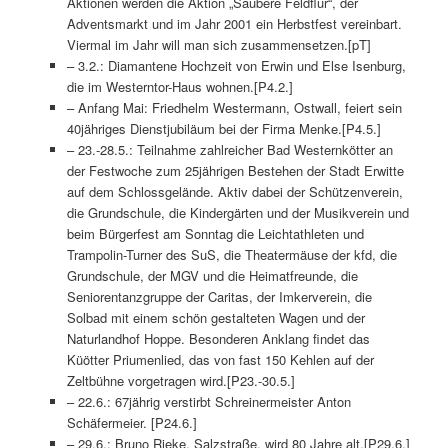
Aktionen werden die Aktion „Saubere Feldflur“, der
Adventsmarkt und im Jahr 2001 ein Herbstfest vereinbart.
Viermal im Jahr will man sich zusammensetzen.[pT]
– 3.2.: Diamantene Hochzeit von Erwin und Else Isenburg,
die im Westerntor-Haus wohnen.[P4.2.]
– Anfang Mai: Friedhelm Westermann, Ostwall, feiert sein
40jähriges Dienstjubiläum bei der Firma Menke.[P4.5.]
– 23.-28.5.: Teilnahme zahlreicher Bad Westernkötter an
der Festwoche zum 25jährigen Bestehen der Stadt Erwitte
auf dem Schlossgelände. Aktiv dabei der Schützenverein,
die Grundschule, die Kindergärten und der Musikverein und
beim Bürgerfest am Sonntag die Leichtathleten und
Trampolin-Turner des SuS, die Theatermäuse der kfd, die
Grundschule, der MGV und die Heimatfreunde, die
Seniorentanzgruppe der Caritas, der Imkerverein, die
Solbad mit einem schön gestalteten Wagen und der
Naturlandhof Hoppe. Besonderen Anklang findet das
Küötter Priumenlied, das von fast 150 Kehlen auf der
Zeltbühne vorgetragen wird.[P23.-30.5.]
– 22.6.: 67jährig verstirbt Schreinermeister Anton
Schäfermeier. [P24.6.]
– 29.6.: Bruno Rieke, Salzstraße, wird 80 Jahre alt.[P29.6.]