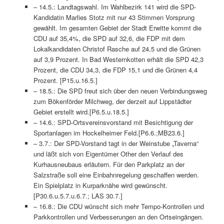
– 14.5.: Landtagswahl. Im Wahlbezirk 141 wird die SPD-
Kandidatin Marlies Stotz mit nur 43 Stimmen Vorsprung
gewählt. Im gesamten Gebiet der Stadt Erwitte kommt die
CDU auf 35,4%, die SPD auf 32,6, die FDP mit dem
Lokalkandidaten Christof Rasche auf 24,5 und die Grünen
auf 3,9 Prozent. In Bad Westernkotten erhält die SPD 42,3
Prozent, die CDU 34,3, die FDP 15,1 und die Grünen 4,4
Prozent. [P15.u.16.5.]
– 18.5.: Die SPD freut sich über den neuen Verbindungsweg
zum Bökenförder Milchweg, der derzeit auf Lippstädter
Gebiet erstellt wird.[P6.5.u.18.5.]
– 14.6.: SPD-Ortsvereinsvorstand mit Besichtigung der
Sportanlagen im Hockelheimer Feld.[P6.6.;MB23.6.]
– 3.7.: Der SPD-Vorstand tagt in der Weinstube „Taverna“
und läßt sich von Eigentümer Other den Verlauf des
Kurhausneubaus erläutern. Für den Parkplatz an der
Salzstraße soll eine Einbahnregelung geschaffen werden.
Ein Spielplatz in Kurparknähe wird gewünscht.
[P30.6.u.5.7.u.6.7.; LAS 30.7.]
– 16.8.: Die CDU wünscht sich mehr Tempo-Kontrollen und
Parkkontrollen und Verbesserungen an den Ortseingängen.