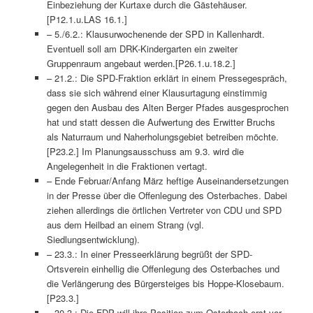
Einbeziehung der Kurtaxe durch die Gästehäuser.
[P12.1.u.LAS 16.1.]
– 5./6.2.: Klausurwochenende der SPD in Kallenhardt.
Eventuell soll am DRK-Kindergarten ein zweiter
Gruppenraum angebaut werden.[P26.1.u.18.2.]
– 21.2.: Die SPD-Fraktion erklärt in einem Pressegespräch,
dass sie sich während einer Klausurtagung einstimmig
gegen den Ausbau des Alten Berger Pfades ausgesprochen
hat und statt dessen die Aufwertung des Erwitter Bruchs
als Naturraum und Naherholungsgebiet betreiben möchte.
[P23.2.] Im Planungsausschuss am 9.3. wird die
Angelegenheit in die Fraktionen vertagt.
– Ende Februar/Anfang März heftige Auseinandersetzungen
in der Presse über die Offenlegung des Osterbaches. Dabei
ziehen allerdings die örtlichen Vertreter von CDU und SPD
aus dem Heilbad an einem Strang (vgl.
Siedlungsentwicklung).
– 23.3.: In einer Presseerklärung begrüßt der SPD-
Ortsverein einhellig die Offenlegung des Osterbaches und
die Verlängerung des Bürgersteiges bis Hoppe-Klosebaum.
[P23.3.]
– 30.3.: Die FDP will ihre Position zum Osterbach erst vor