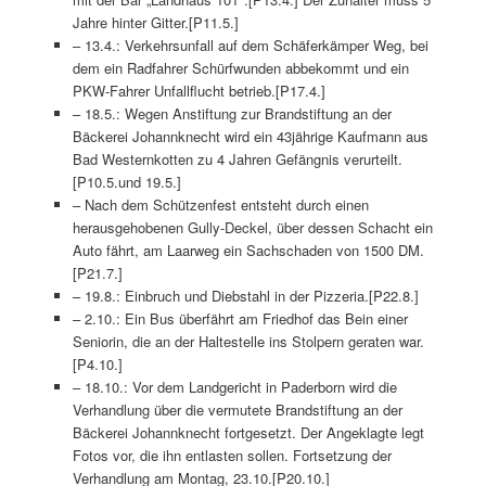
Jahre hinter Gitter.[P11.5.]
– 13.4.: Verkehrsunfall auf dem Schäferkämper Weg, bei
dem ein Radfahrer Schürfwunden abbekommt und ein
PKW-Fahrer Unfallflucht betrieb.[P17.4.]
– 18.5.: Wegen Anstiftung zur Brandstiftung an der
Bäckerei Johannknecht wird ein 43jährige Kaufmann aus
Bad Westernkotten zu 4 Jahren Gefängnis verurteilt.
[P10.5.und 19.5.]
– Nach dem Schützenfest entsteht durch einen
herausgehobenen Gully-Deckel, über dessen Schacht ein
Auto fährt, am Laarweg ein Sachschaden von 1500 DM.
[P21.7.]
– 19.8.: Einbruch und Diebstahl in der Pizzeria.[P22.8.]
– 2.10.: Ein Bus überfährt am Friedhof das Bein einer
Seniorin, die an der Haltestelle ins Stolpern geraten war.
[P4.10.]
– 18.10.: Vor dem Landgericht in Paderborn wird die
Verhandlung über die vermutete Brandstiftung an der
Bäckerei Johannknecht fortgesetzt. Der Angeklagte legt
Fotos vor, die ihn entlasten sollen. Fortsetzung der
Verhandlung am Montag, 23.10.[P20.10.]