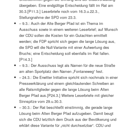
übergeben. Eine endgültige Entscheidung fällt im Rat am
30.3.[P11.3.] Leserbriefe noch vom 16.3.u.22.3.,
Stellungnahme der SPD vom 23.3.
– 9.3.: Auch der Alte Berger Pfad ist ein Thema im
Ausschuss sowie in einem weiteren Leserbrief; auf Wunsch
der CDU sollen die Kosten für ein Gutachten ermittelt
werden; die FDP spricht sich gegen die lange Lösung aus,
die SPD will die Null-Variante mit einer Aufwertung des
Bruchs; eine Entscheidung soll ebenfalls im Rat fallen.
[P14.3.]
– 9.3.: Der Ausschuss legt als Namen für die neue Straße
am alten Sportplatz den Namen „Fontaneweg“ fest.
– 24.3.: Die Erwitter Initiative spricht sich nochmals in einer
Presseerklärung und einem gleichlautenden Schreiben an
alle Ratsmitglieder gegen die lange Lösung beim Alten
Berger Pfad aus.[P24.3.] Weitere Leserbriefe mit gleicher
Sinnspitze vom 29.u.30.3.
– 30.3.: Der Rat beschließt einstimmig, die gerade lange
Lösung beim Alten Berger Pfad aufzugeben. Damit beugt
sich die CDU letztlich dem Druck aus der Bevölkerung und
erklärt diese Variante für „nicht durchsetzbar“. CDU und