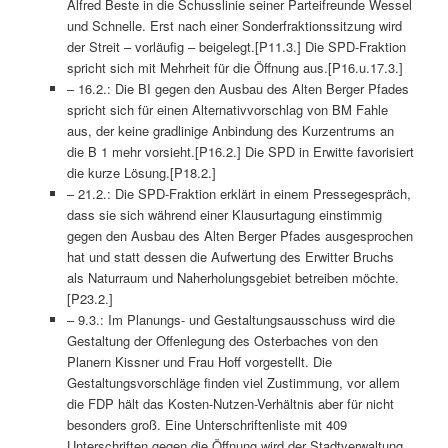
Alfred Beste in die Schusslinie seiner Parteifreunde Wessel
und Schnelle. Erst nach einer Sonderfraktionssitzung wird
der Streit – vorläufig – beigelegt.[P11.3.] Die SPD-Fraktion
spricht sich mit Mehrheit für die Öffnung aus.[P16.u.17.3.]
– 16.2.: Die BI gegen den Ausbau des Alten Berger Pfades
spricht sich für einen Alternativvorschlag von BM Fahle
aus, der keine gradlinige Anbindung des Kurzentrums an
die B 1 mehr vorsieht.[P16.2.] Die SPD in Erwitte favorisiert
die kurze Lösung.[P18.2.]
– 21.2.: Die SPD-Fraktion erklärt in einem Pressegespräch,
dass sie sich während einer Klausurtagung einstimmig
gegen den Ausbau des Alten Berger Pfades ausgesprochen
hat und statt dessen die Aufwertung des Erwitter Bruchs
als Naturraum und Naherholungsgebiet betreiben möchte.
[P23.2.]
– 9.3.: Im Planungs- und Gestaltungsausschuss wird die
Gestaltung der Offenlegung des Osterbaches von den
Planern Kissner und Frau Hoff vorgestellt. Die
Gestaltungsvorschläge finden viel Zustimmung, vor allem
die FDP hält das Kosten-Nutzen-Verhältnis aber für nicht
besonders groß. Eine Unterschriftenliste mit 409
Unterschriften gegen die Öffnung wird der Stadtverwaltung