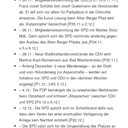
Franz-Josef Schütte löst Josef Gudermann als Vorsitzender
ab. Er will sich vor allem für Parkplätze in der Ortsmitte
einsetzen. Die kurze Lösung beim Alten Berger Pfad wird
als „Katastrophe“ bezeichnet.[P25.11.u.2.12.]
– 28.11.: Mitgliederversammlung der SPD mit Marlies Stotz
MdL. Darin spricht sich die SPD nochmals eindeutig gegen
den Ausbau des Alten Berger Pfades aus.[P24.11.
u.5.u.6.12.]
– 28.11.: Neue Stadtverbandsvorsitzende der CDU wird
Martina Aust-Nonnemann aus Bad Westernkotten.[P30.11.]
– Anfang Dezember: 2 neue Wanderwege – an der Graft
und vom Holunderweg zur Aspenstraße – werden auf
Initiative von SPD und CDU in den nächsten Wochen
angelegt.[P1.12.; LAS 3.12.]
– 4.12.: Die FDP bemängelt die zu erwartenden Mehrkosten
beim Osterbach und kritisiert „Absprachen“ zwischen CDU
und SPD.[P4.12.u.9.12.]
– 12.12.: Die SPD spricht sich im Schießstand dafür aus,
dass dem Verein bei einer eventuellen Verlagerung der
Anlage kein Nachteil entsteht.[P22.12.]
– Die SPD setzt sich für die Umgestaltung des Platzes an