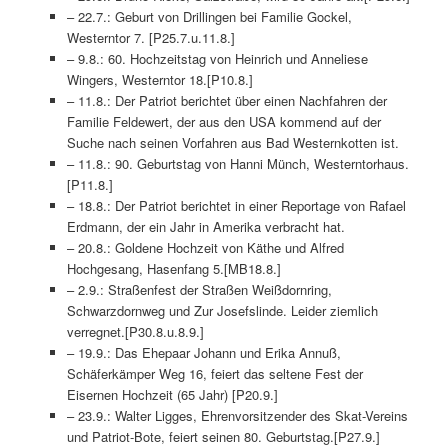
– 22.7.: Geburt von Drillingen bei Familie Gockel,
Westerntor 7. [P25.7.u.11.8.]
– 9.8.: 60. Hochzeitstag von Heinrich und Anneliese
Wingers, Westerntor 18.[P10.8.]
– 11.8.: Der Patriot berichtet über einen Nachfahren der
Familie Feldewert, der aus den USA kommend auf der
Suche nach seinen Vorfahren aus Bad Westernkotten ist.
– 11.8.: 90. Geburtstag von Hanni Münch, Westerntorhaus.
[P11.8.]
– 18.8.: Der Patriot berichtet in einer Reportage von Rafael
Erdmann, der ein Jahr in Amerika verbracht hat.
– 20.8.: Goldene Hochzeit von Käthe und Alfred
Hochgesang, Hasenfang 5.[MB18.8.]
– 2.9.: Straßenfest der Straßen Weißdornring,
Schwarzdornweg und Zur Josefslinde. Leider ziemlich
verregnet.[P30.8.u.8.9.]
– 19.9.: Das Ehepaar Johann und Erika Annuß,
Schäferkämper Weg 16, feiert das seltene Fest der
Eisernen Hochzeit (65 Jahr) [P20.9.]
– 23.9.: Walter Ligges, Ehrenvorsitzender des Skat-Vereins
und Patriot-Bote, feiert seinen 80. Geburtstag.[P27.9.]