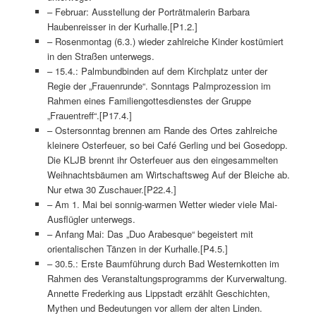
– Februar: Ausstellung der Porträtmalerin Barbara
Haubenreisser in der Kurhalle.[P1.2.]
– Rosenmontag (6.3.) wieder zahlreiche Kinder kostümiert
in den Straßen unterwegs.
– 15.4.: Palmbundbinden auf dem Kirchplatz unter der
Regie der „Frauenrunde“. Sonntags Palmprozession im
Rahmen eines Familiengottesdienstes der Gruppe
„Frauentreff“.[P17.4.]
– Ostersonntag brennen am Rande des Ortes zahlreiche
kleinere Osterfeuer, so bei Café Gerling und bei Gosedopp.
Die KLJB brennt ihr Osterfeuer aus den eingesammelten
Weihnachtsbäumen am Wirtschaftsweg Auf der Bleiche ab.
Nur etwa 30 Zuschauer.[P22.4.]
– Am 1. Mai bei sonnig-warmen Wetter wieder viele Mai-
Ausflügler unterwegs.
– Anfang Mai: Das „Duo Arabesque“ begeistert mit
orientalischen Tänzen in der Kurhalle.[P4.5.]
– 30.5.: Erste Baumführung durch Bad Westernkotten im
Rahmen des Veranstaltungsprogramms der Kurverwaltung.
Annette Frederking aus Lippstadt erzählt Geschichten,
Mythen und Bedeutungen vor allem der alten Linden.