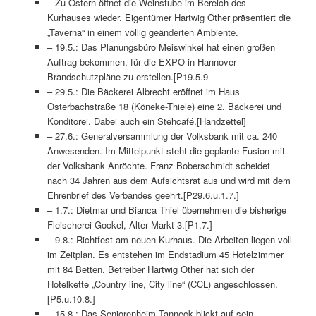
– Zu Ostern öffnet die Weinstube im Bereich des
Kurhauses wieder. Eigentümer Hartwig Other präsentiert die
„Taverna“ in einem völlig geänderten Ambiente.
– 19.5.: Das Planungsbüro Meiswinkel hat einen großen
Auftrag bekommen, für die EXPO in Hannover
Brandschutzpläne zu erstellen.[P19.5.9
– 29.5.: Die Bäckerei Albrecht eröffnet im Haus
Osterbachstraße 18 (Köneke-Thiele) eine 2. Bäckerei und
Konditorei. Dabei auch ein Stehcafé.[Handzettel]
– 27.6.: Generalversammlung der Volksbank mit ca. 240
Anwesenden. Im Mittelpunkt steht die geplante Fusion mit
der Volksbank Anröchte. Franz Boberschmidt scheidet
nach 34 Jahren aus dem Aufsichtsrat aus und wird mit dem
Ehrenbrief des Verbandes geehrt.[P29.6.u.1.7.]
– 1.7.: Dietmar und Bianca Thiel übernehmen die bisherige
Fleischerei Gockel, Alter Markt 3.[P1.7.]
– 9.8.: Richtfest am neuen Kurhaus. Die Arbeiten liegen voll
im Zeitplan. Es entstehen im Endstadium 45 Hotelzimmer
mit 84 Betten. Betreiber Hartwig Other hat sich der
Hotelkette „Country line, City line“ (CCL) angeschlossen.
[P5.u.10.8.]
– 15.8.: Das Seniorenheim Tanneck blickt auf sein