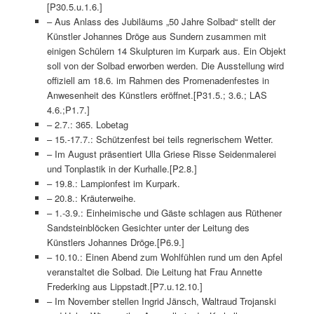
[P30.5.u.1.6.]
– Aus Anlass des Jubiläums „50 Jahre Solbad“ stellt der
Künstler Johannes Dröge aus Sundern zusammen mit
einigen Schülern 14 Skulpturen im Kurpark aus. Ein Objekt
soll von der Solbad erworben werden. Die Ausstellung wird
offiziell am 18.6. im Rahmen des Promenadenfestes in
Anwesenheit des Künstlers eröffnet.[P31.5.; 3.6.; LAS
4.6.;P1.7.]
– 2.7.: 365. Lobetag
– 15.-17.7.: Schützenfest bei teils regnerischem Wetter.
– Im August präsentiert Ulla Griese Risse Seidenmalerei
und Tonplastik in der Kurhalle.[P2.8.]
– 19.8.: Lampionfest im Kurpark.
– 20.8.: Kräuterweihe.
– 1.-3.9.: Einheimische und Gäste schlagen aus Rüthener
Sandsteinblöcken Gesichter unter der Leitung des
Künstlers Johannes Dröge.[P6.9.]
– 10.10.: Einen Abend zum Wohlfühlen rund um den Apfel
veranstaltet die Solbad. Die Leitung hat Frau Annette
Frederking aus Lippstadt.[P7.u.12.10.]
– Im November stellen Ingrid Jänsch, Waltraud Trojanski