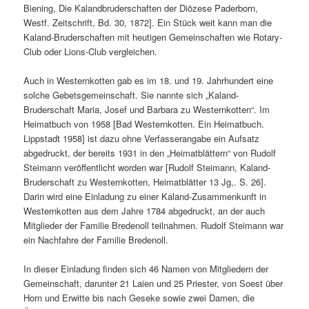
Biening, Die Kalandbruderschaften der Diözese Paderborn,
Westf. Zeitschrift, Bd. 30, 1872]. Ein Stück weit kann man die
Kaland-Bruderschaften mit heutigen Gemeinschaften wie Rotary-
Club oder Lions-Club vergleichen.
Auch in Westernkotten gab es im 18. und 19. Jahrhundert eine
solche Gebetsgemeinschaft. Sie nannte sich „Kaland-
Bruderschaft Maria, Josef und Barbara zu Westernkotten“. Im
Heimatbuch von 1958 [Bad Westernkotten. Ein Heimatbuch.
Lippstadt 1958] ist dazu ohne Verfasserangabe ein Aufsatz
abgedruckt, der bereits 1931 in den „Heimatblättern“ von Rudolf
Steimann veröffentlicht worden war [Rudolf Steimann, Kaland-
Bruderschaft zu Westernkotten, Heimatblätter 13 Jg,. S. 26].
Darin wird eine Einladung zu einer Kaland-Zusammenkunft in
Westernkotten aus dem Jahre 1784 abgedruckt, an der auch
Mitglieder der Familie Bredenoll teilnahmen. Rudolf Steimann war
ein Nachfahre der Familie Bredenoll.
In dieser Einladung finden sich 46 Namen von Mitgliedern der
Gemeinschaft, darunter 21 Laien und 25 Priester, von Soest über
Horn und Erwitte bis nach Geseke sowie zwei Damen, die