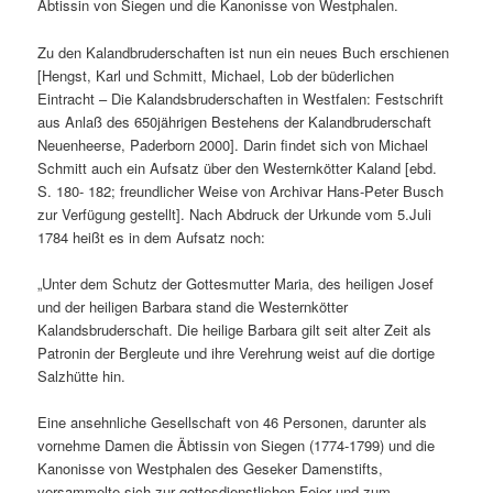
Äbtissin von Siegen und die Kanonisse von Westphalen.
Zu den Kalandbruderschaften ist nun ein neues Buch erschienen
[Hengst, Karl und Schmitt, Michael, Lob der büderlichen
Eintracht – Die Kalandsbruderschaften in Westfalen: Festschrift
aus Anlaß des 650jährigen Bestehens der Kalandbruderschaft
Neuenheerse, Paderborn 2000]. Darin findet sich von Michael
Schmitt auch ein Aufsatz über den Westernkötter Kaland [ebd.
S. 180- 182; freundlicher Weise von Archivar Hans-Peter Busch
zur Verfügung gestellt]. Nach Abdruck der Urkunde vom 5.Juli
1784 heißt es in dem Aufsatz noch:
„Unter dem Schutz der Gottesmutter Maria, des heiligen Josef
und der heiligen Barbara stand die Westernkötter
Kalandsbruderschaft. Die heilige Barbara gilt seit alter Zeit als
Patronin der Bergleute und ihre Verehrung weist auf die dortige
Salzhütte hin.
Eine ansehnliche Gesellschaft von 46 Personen, darunter als
vornehme Damen die Äbtissin von Siegen (1774-1799) und die
Kanonisse von Westphalen des Geseker Damenstifts,
versammelte sich zur gottesdienstlichen Feier und zum