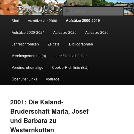
Zum
Gemeinsam für Bad Westernkotten
primären
Such
Inhalt
Hauptmenü
Aufsätze 2000-2019
Start
Aufsätze vor 2000
springen
Wolfgang Marcus
Aufsätze 2020-2024
Aufsätze 2025
Aufsätze 2026
Jahreschroniken
Zeittafel
Bibliographien
Vereinsgeschichte(n)
Jahr-/Heimatbücher
Vereine, ehemalige
Cookie-Richtlinie (EU)
Über uns/ Links
Vorträge
2001: Die Kaland-
Bruderschaft Maria, Josef
und Barbara zu
Westernkotten