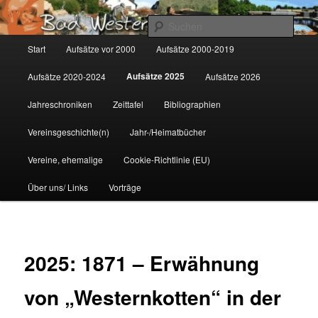
Zum
Gemeinsam für Bad Westernkotten
primären
Such
Inhalt
Hauptmenü
Start
Aufsätze vor 2000
Aufsätze 2000-2019
springen
Wolfgang Marcus
Aufsätze 2025
Aufsätze 2020-2024
Aufsätze 2026
Jahreschroniken
Zeittafel
Bibliographien
Vereinsgeschichte(n)
Jahr-/Heimatbücher
Vereine, ehemalige
Cookie-Richtlinie (EU)
Über uns/ Links
Vorträge
2025: 1871 – Erwähnung
von „Westernkotten“ in der