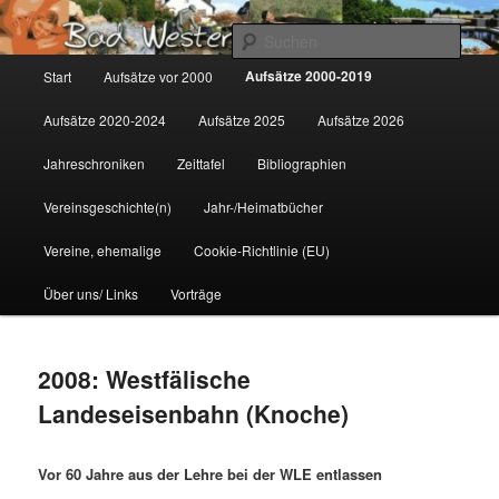
Zum
Gemeinsam für Bad Westernkotten
primären
Such
Inhalt
Hauptmenü
Aufsätze 2000-2019
Start
Aufsätze vor 2000
springen
Wolfgang Marcus
Aufsätze 2020-2024
Aufsätze 2025
Aufsätze 2026
Jahreschroniken
Zeittafel
Bibliographien
Vereinsgeschichte(n)
Jahr-/Heimatbücher
Vereine, ehemalige
Cookie-Richtlinie (EU)
Über uns/ Links
Vorträge
2008: Westfälische
Landeseisenbahn (Knoche)
Vor 60 Jahre aus der Lehre bei der WLE entlassen