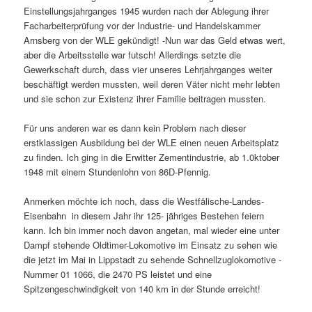
Einstellungsjahrganges 1945 wurden nach der Ablegung ihrer
Facharbeiterprüfung vor der Industrie- und Handels­kammer
Arnsberg von der WLE gekündigt! -Nun war das Geld etwas wert,
aber die Ar­beitsstelle war futsch! Allerdings setzte die
Gewerkschaft durch, dass vier unseres Lehrjahr­ganges weiter
beschäftigt werden mussten, weil deren Väter nicht mehr lebten
und sie schon zur Existenz ihrer Familie beitragen mussten.
Für uns anderen war es dann kein Problem nach dieser
erstklassigen Ausbildung bei der WLE einen neuen Arbeitsplatz
zu finden. Ich ging in die Erwitter Zementindustrie, ab 1.0ktober
1948 mit einem Stundenlohn von 86D-Pfennig.
Anmerken möchte ich noch, dass die Westfälische-Landes-
Eisenbahn in diesem Jahr ihr 125- jähriges Bestehen feiern
kann. Ich bin immer noch davon angetan, mal wieder eine unter
Dampf stehende Oldtimer-Lokomotive im Einsatz zu sehen wie
die jetzt im Mai in Lipp­stadt zu sehende Schnellzuglokomotive -
Nummer 01 1066, die 2470 PS leistet und eine
Spitzengeschwindigkeit von 140 km in der Stunde erreicht!