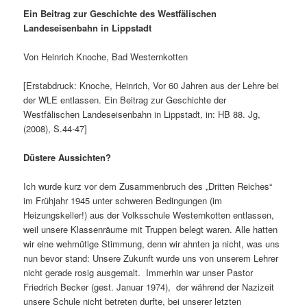
Ein Beitrag zur Geschichte des Westfälischen
Landeseisenbahn in Lippstadt
Von Heinrich Knoche, Bad Westernkotten
[Erstabdruck: Knoche, Heinrich, Vor 60 Jahren aus der Lehre bei
der WLE entlassen. Ein Beitrag zur Geschichte der
Westfälischen Landeseisenbahn in Lippstadt, in: HB 88. Jg,
(2008), S.44-47]
Düstere Aussichten?
Ich wurde kurz vor dem Zusammenbruch des „Dritten Reiches“
im Frühjahr 1945 unter schweren Bedingungen (im
Heizungskeller!) aus der Volksschule Westernkotten entlassen,
weil unsere Klassenräume mit Truppen belegt waren. Alle hatten
wir eine wehmütige Stimmung, denn wir ahnten ja nicht, was uns
nun bevor stand: Unsere Zukunft wurde uns von unserem Lehrer
nicht gerade rosig ausgemalt. Immerhin war unser Pastor
Friedrich Becker (gest. Januar 1974), der während der Nazizeit
unsere Schule nicht betreten durfte, bei unserer letzten