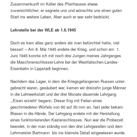
Zusammenkunft im Keller des Pfarrhauses etwas
zuversichtlicher; er segnete uns und wünschte uns einen guten
Start ins weitere Leben. Aber auch er war sehr bedrückt.
Lehrstelle bei der WLE ab 1.6.1945
Doch es kam alles ganz anders als man befürchtet hatte, viel
besser! – Am 8. Mai 1945 endete der Krieg, und schon am 1.
Juni 1945 konnte ich mit noch drei Jungen meines Jahrganges
die Maschinenschlosser-Lehre bei der Westfalischen-Landes-
Eisen­bahn in Lippstadt beginnen.
Nachdem das Lager, in dem die Kriegsgefangenen Russen unter­
gebracht waren, gesäubert war, kamen wir dreizehn junge Männer
in die Lehrwerkstatt und der drei Monate dauernde Lehrgang
,,Eisen erzieht“ begann. Dieser fing mit Feilen eines
geschmiedeten Würfels von 60 auf 30 mm an, fast jeder bekam
Blasen in die Hände. Der Lehrgang endete mit der Herstellung
eines funktionierenden Kastenschlosses. Nun war die Probezeit
beendet, in der man ständig von den drei Lehrgesellen und dem
Lehrmeister Bartmann bis ins kleinste Detail eingewiesen wurde.