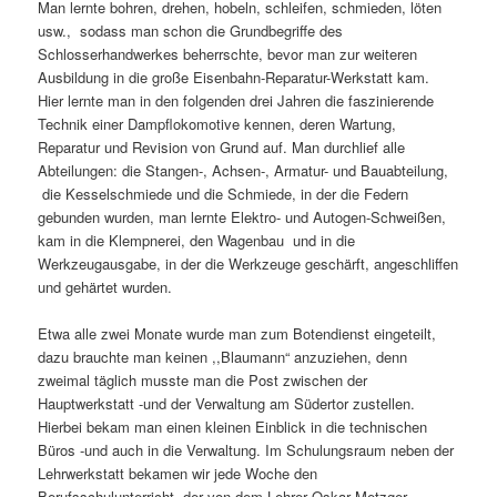
Man lernte bohren, drehen, hobeln, schlei­fen, schmieden, löten
usw., sodass man schon die Grundbegriffe des
Schlosserhandwerkes beherrschte, bevor man zur weiteren
Ausbildung in die große Eisenbahn-Reparatur-Werk­statt kam.
Hier lernte man in den folgenden drei Jahren die faszinierende
Technik einer Dampf­lokomotive kennen, deren Wartung,
Reparatur und Revision von Grund auf. Man durchlief alle
Abteilungen: die Stangen-, Achsen-, Armatur- und Bauabteilung,
die Kessel­schmiede und die Schmiede, in der die Federn
gebunden wurden, man lernte Elektro- und Autogen-Schweißen,
kam in die Klempnerei, den Wagenbau und in die
Werkzeugausgabe, in der die Werkzeuge geschärft, angeschliffen
und gehärtet wurden.
Etwa alle zwei Monate wurde man zum Botendienst eingeteilt,
dazu brauchte man keinen ,,Blaumann“ anzuziehen, denn
zweimal täglich musste man die Post zwischen der
Hauptwerkstatt -und der Verwaltung am Südertor zustellen.
Hierbei bekam man einen kleinen Einblick in die technischen
Büros -und auch in die Verwaltung. Im Schulungsraum neben der
Lehrwerkstatt bekamen wir jede Woche den
Berufsschulunterricht, der von dem Lehrer Oskar Metzger