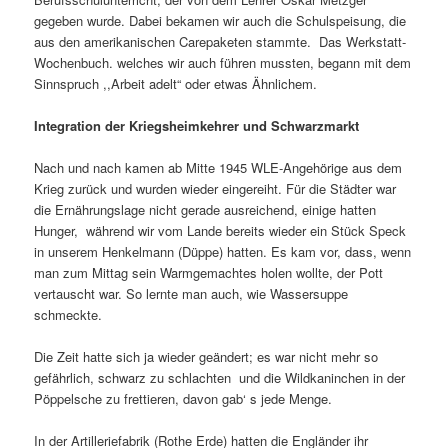
gegeben wurde. Dabei bekamen wir auch die Schulspeisung, die
aus den amerikanischen Carepaketen stammte. Das Werkstatt-
Wochenbuch. welches wir auch führen mussten, begann mit dem
Sinnspruch ,,Arbeit adelt“ oder etwas Ähnlichem.
Integration der Kriegsheimkehrer und Schwarzmarkt
Nach und nach kamen ab Mitte 1945 WLE-Angehörige aus dem
Krieg zurück und wurden wieder eingereiht. Für die Städter war
die Ernährungslage nicht gerade ausreichend, einige hatten
Hunger, während wir vom Lande bereits wieder ein Stück Speck
in unserem Henkelmann (Düppe) hatten. Es kam vor, dass, wenn
man zum Mittag sein Warmge­machtes holen wollte, der Pott
vertauscht war. So lernte man auch, wie Wasser­suppe
schmeckte.
Die Zeit hatte sich ja wieder geändert; es war nicht mehr so
gefährlich, schwarz zu schlachten und die Wildkaninchen in der
Pöppelsche zu frettieren, davon gab‘ s jede Menge.
In der Artilleriefabrik (Rothe Erde) hatten die Engländer ihr