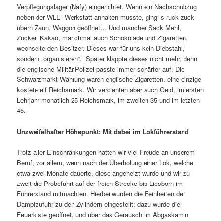
Verpflegungslager (Nafy) eingerichtet. Wenn ein Nachschubzug
neben der WLE- Werkstatt anhalten musste, ging‘ s ruck zuck
übern Zaun, Waggon geöffnet… Und mancher Sack Mehl,
Zucker, Kakao, manchmal auch Schokolade und Zigaretten,
wechselte den Besitzer. Dieses war für uns kein Dieb­stahl,
sondern „organisieren“. Später klappte dieses nicht mehr, denn
die englische Militär-Polizei passte immer schärfer auf. Die
Schwarzmarkt-Währung waren eng­lische Zigaretten, eine einzige
kostete elf Reichsmark. Wir verdienten aber auch Geld, im ersten
Lehrjahr monatlich 25 Reichsmark, im zweiten 35 und im letzten
45.
Unzweifelhafter Höhepunkt: Mit dabei im Lokführerstand
Trotz aller Einschränkungen hatten wir viel Freude an unserem
Beruf, vor allem, wenn nach der Überholung einer Lok, welche
etwa zwei Monate dauerte, diese angeheizt wurde und wir zu
zweit die Probefahrt auf der freien Strecke bis Liesborn im
Führerstand mitmachten. Hierbei wurden die Feinheiten der
Dampfzufuhr zu den Zylindern einge­stellt; dazu wurde die
Feuerkiste geöffnet, und über das Geräusch im Abgaskamin