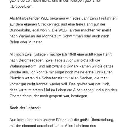
gab‘ s derzeit noch nicht, und in den Kneipen gab‘ s nur
,,Drüppelbier“.
Als Mitarbeiter der WLE bekamen wir jedes Jahr zehn Freifahrten
auf dem eigenen Streckennetz und eine freie Fahrt auf der
Bundesbahn, ­egal wohin. Die WLE-Fahrten machten wir meist
nach Wamel an der Möhne zum Schwimmen oder auch nach
Brilon oder Münster.
Mit noch zwei Kollegen machte ich 1948 eine achttägige Fahrt
nach Berchtesgaden. Zwei Tage zuvor war plötzlich die
Währungsreform und mit zwanzig D-Mark kamen wir die ganze
Woche aus. Ich konnte mir sogar noch meine erste Uhr kaufen.
Plötzlich waren die Schau­fenster mit allen Sachen, die man
vorher gar nicht kannte, wieder voll. Das größte war natürlich,
dass wir zum ersten Mal im Leben die Alpen sahen und auch den
Obersalzberg, der noch gesperrt war, bestiegen.
Nach der Lehrzeit
Nun kam aber nach unserer Rückkunft die große Über­raschung,
mit der niemand gerechnet hatte: Allen Lehrlinge des