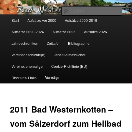
Zum
Gemeinsam für Bad Westernkotten
primären
Such
Inhalt
Hauptmenü
Start
Aufsätze vor 2000
Aufsätze 2000-2019
springen
Wolfgang Marcus
Aufsätze 2020-2024
Aufsätze 2025
Aufsätze 2026
Jahreschroniken
Zeittafel
Bibliographien
Vereinsgeschichte(n)
Jahr-/Heimatbücher
Vereine, ehemalige
Cookie-Richtlinie (EU)
Vorträge
Über uns/ Links
2011 Bad Westernkotten –
vom Sälzerdorf zum Heilbad